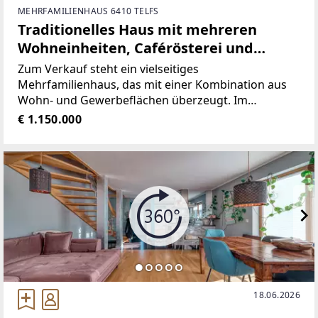
MEHRFAMILIENHAUS 6410 TELFS
Traditionelles Haus mit mehreren
Wohneinheiten, Caférösterei und
Hofladen in Bestlage von Telfs !
Zum Verkauf steht ein vielseitiges
Mehrfamilienhaus, das mit einer Kombination aus
Wohn- und Gewerbeflächen überzeugt. Im
Erdgeschoss befindet sich eine moderne, 2014
€ 1.150.000
kernsanierte Geschäftsfläche, die aktuell als
Kaffeerösterei mit Verkaufsfläche genutzt
18.06.2026