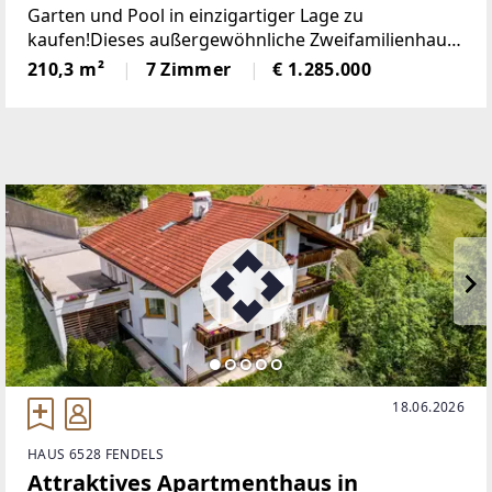
Garten und Pool in einzigartiger Lage zu
kaufen!Dieses außergewöhnliche Zweifamilienhaus
in begehrter Lage von Mieming bietet eine seltene
210,3 m²
7 Zimmer
€ 1.285.000
Gelegenheit für anspruchsvolles Wohnen inmitten
einer beeindruckenden
18.06.2026
HAUS 6528 FENDELS
Attraktives Apartmenthaus in