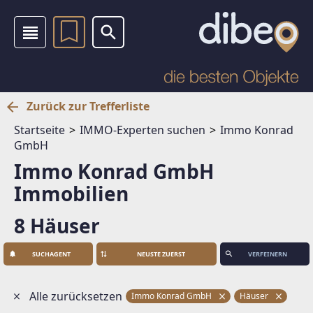
Zurück zur Trefferliste
Startseite
IMMO-Experten suchen
Immo Konrad
GmbH
Immo Konrad GmbH
Immobilien
8 Häuser
SUCHAGENT
VERFEINERN
Alle zurücksetzen
Immo Konrad GmbH
Häuser