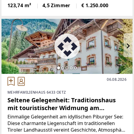
Sanierung, überzeugt durch hochwertige
123,74 m²
4,5 Zimmer
€ 1.250.000
Ausstattungsqualität sowie eine durchdachte
Raumaufteilung,
06.08.2026
MEHRFAMILIENHAUS 6433 OETZ
Seltene Gelegenheit: Traditionshaus
mit touristischer Widmung am
Piburger See
Einmalige Gelegenheit am idyllischen Piburger See:
Diese charmante Liegenschaft im traditionellen
Tiroler Landhausstil vereint Geschichte, Atmosphäre