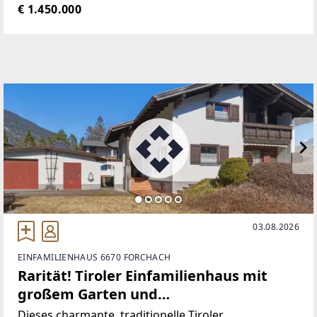
und wirtschaftliches Potenzial. Inmitten eines der
€ 1.450.000
beliebtesten Tourismusgebiete Tirols gelegen, bietet
03.08.2026
EINFAMILIENHAUS 6670 FORCHACH
Rarität! Tiroler Einfamilienhaus mit
großem Garten und
Freizeitwohnsitzwidmung im Lechtal zu
Dieses charmante, traditionelle Tiroler