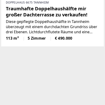
DOPPELHAUS 6675 TANNHEIM
Traumhafte Doppelhaushälfte mir
großer Dachterrasse zu verkaufen!
Diese gepflegte Doppelhaushälfte in Tannheim
überzeugt mit einem durchdachten Grundriss über
drei Ebenen. Lichtdurchflutete Räume und eine
effiziente Raumaufteilung schaffen eine einladende
113 m²
5 Zimmer
€ 490.000
Wohnatmosphäre. Ein besonderes Highlight sind
der Balkon und