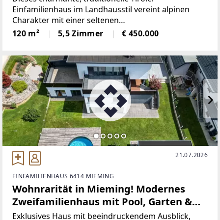
kaufen.
Einfamilienhaus im Landhausstil vereint alpinen
Charakter mit einer seltenen
Freizeitwohnsitzwidmung. Ein echtes Juwel für alle,
120 m²
5,5 Zimmer
€ 450.000
die Ruhe, Natur und Privatsphäre schätzen. Ob als
dauerhaftes Zuhause oder als idyllischer
21.07.2026
EINFAMILIENHAUS 6414 MIEMING
Wohnrarität in Mieming! Modernes
Zweifamilienhaus mit Pool, Garten &
Panoramablick in Bestlage
Exklusives Haus mit beeindruckendem Ausblick,