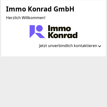
Immo Konrad GmbH
Herzlich Willkommen!
Jetzt unverbindlich kontaktieren
Standort
Grabenweg 68
6020 Innsbruck
TELEFON
+43 660 7772406
WEBSITE
https://immokonrad.at/