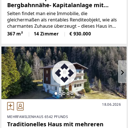
Bergbahnnähe- Kapitalanlage mit
vielseitigen Nutzungsmöglichkeiten!
Selten findet man eine Immobilie, die
gleichermaßen als rentables Renditeobjekt, wie als
charmantes Zuhause überzeugt – dieses Haus in
Fendels vereint beides auf einzigartige Weise!Nur
367 m²
14 Zimmer
€ 930.000
500 Meter vom Skilift entfernt gelegen, bietet das
Einfamilienhaus
18.06.2026
MEHRFAMILIENHAUS 6542 PFUNDS
Traditionelles Haus mit mehreren