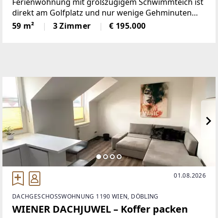
Ferienwohnung mit großzügigem Schwimmteich ist
direkt am Golfplatz und nur wenige Gehminuten
von der beliebten Sonnentherme Lutzmannsburg
59 m²
3 Zimmer
€ 195.000
gelegen. Genießen Sie die Nachmittagssonne und
den wunderbaren Ausblick
01.08.2026
DACHGESCHOSSWOHNUNG 1190 WIEN, DÖBLING
WIENER DACHJUWEL – Koffer packen