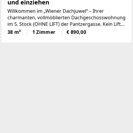
und einziehen
Willkommen im „Wiener Dachjuwel“ – Ihrer
charmanten, vollmöblierten Dachgeschosswohnung
im 5. Stock (OHNE LIFT) der Pantzergasse. Kein Lift?
Kein Problem – hier gibt es Ihr tägliches
38 m²
1 Zimmer
€ 890,00
Fitnessprogramm gleich gratis dazu! Auf