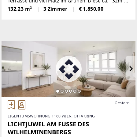
Terrasse und viel Platz im Grünen. Diese ca. 132m²
große Wohnung befindet sich im Erdgeschoss eines
132,23 m²
3 Zimmer
€ 1.850,00
gepflegten Zweifamilienhauses in Jois – ruhig
gelegen und dennoch
Gestern
EIGENTUMSWOHNUNG 1160 WIEN, OTTAKRING
LICHTJUWEL AM FUSSE DES
WILHELMINENBERGS