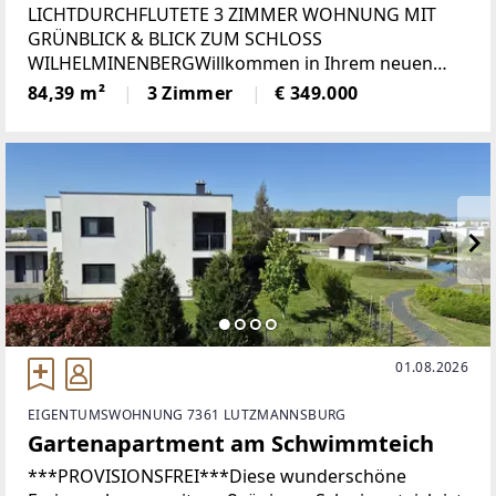
LICHTDURCHFLUTETE 3 ZIMMER WOHNUNG MIT
GRÜNBLICK & BLICK ZUM SCHLOSS
WILHELMINENBERGWillkommen in Ihrem neuen
Zuhause! Dieses Lichtjuwel am Fuße des
84,39 m²
3 Zimmer
€ 349.000
Wilhelminenbergs vereint großzügiges Wohnen, viel
Tageslicht und eine ruhige, grüne
01.08.2026
EIGENTUMSWOHNUNG 7361 LUTZMANNSBURG
Gartenapartment am Schwimmteich
***PROVISIONSFREI***Diese wunderschöne