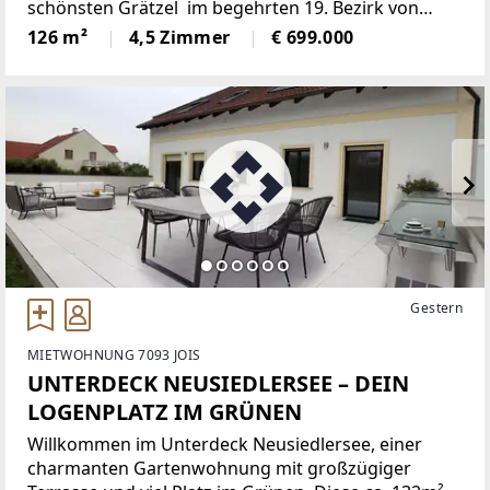
schönsten Grätzel im begehrten 19. Bezirk von
Wien! Mit einer großzügigen Fläche von 126 m²
126 m²
4,5 Zimmer
€ 699.000
bietet diese gepflegte Wohnung ausreichend Platz
für Familien,
Gestern
MIETWOHNUNG 7093 JOIS
UNTERDECK NEUSIEDLERSEE – DEIN
LOGENPLATZ IM GRÜNEN
Willkommen im Unterdeck Neusiedlersee, einer
charmanten Gartenwohnung mit großzügiger