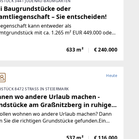
STÜCK 3441 JUDENAU-BAUMGARTEN
i Baugrundstücke oder
amtliegenschaft – Sie entscheiden!
iegenschaft kann entweder als
mtgrundstück mit ca. 1.265 m² EUR 449.000 oder
h geplanter Teilung – als zwei Baugrundstücke
eweils ca. 632 m² bzw. 633 m² erworben werden.
633 m²
€ 240.000
ch eignet sich das Angebot sowohl für
äger als
Heute
STÜCK 8472 STRASS IN STEIERMARK
nen wo andere Urlaub machen -
ndstücke am Graßnitzberg in ruhiger
e zu verkaufen
wollen wohnen wo andere Urlaub machen? Dann
 Sie die richtigen Grundstücke gefunden.Ein
rundstück mit einer Gesamtgrösse von ca. 537
.Nr: 359/2 = ca. 537 m²Die Baudichte beträgt neu
537 m²
€ 116.000