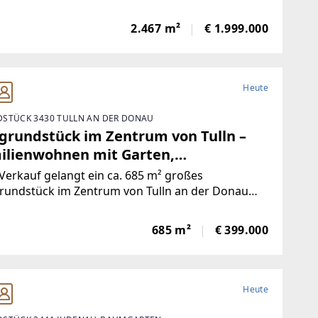
rischen Kurstadt im Südwesten von Wien.Die
eshauptstadt sowie der Flughafen
2.467 m²
€ 1.999.000
/Schwechat sind
Heute
STÜCK 3430 TULLN AN DER DONAU
grundstück im Zentrum von Tulln –
ilienwohnen mit Garten,
dtkomfort und bester Anbindung
erkauf gelangt ein ca. 685 m² großes
rundstück im Zentrum von Tulln an der Donau
estehendem Abrisshaus. Die Liegenschaft
det sich in der KG Tulln (20189), EZ 664, GST 951
685 m²
€ 399.000
ietet eine attraktive Grundlage für die Errichtung
Heute