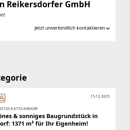
n Reikersdorfer GmbH
en!
Jetzt unverbindlich kontaktieren
.at/de/ib/remax-immo-team-amstetten
oteam.at
tegorie
15.12.2025
STÜCK 4770 ANDORF
önes & sonniges Baugrundstück in
rf: 1371 m² für Ihr Eigenheim!