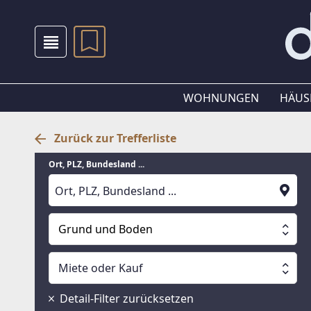
WOHNUNGEN
HÄUS
Zurück zur Trefferliste
Ort, PLZ, Bundesland ...
Grund und Boden
Alle Immobilien
Miete oder Kauf
Suche läuft
Wohnungen
Miete oder Kauf
Detail-Filter zurücksetzen
Häuser