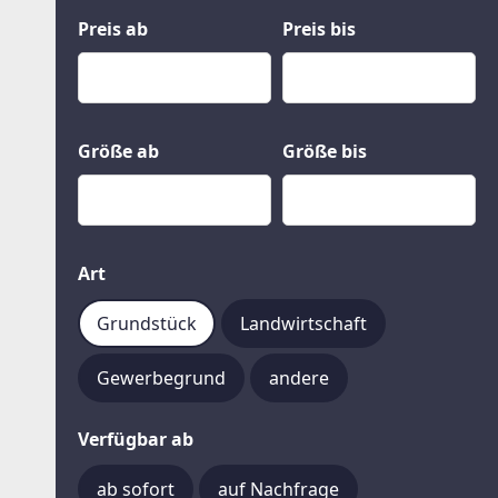
Kauf
Gewerbeobjekte
Preis ab
Preis bis
Miete
Grund und Boden
Mietkauf
Kleinobjekte
Größe ab
Größe bis
Art
Grundstück
Landwirtschaft
Gewerbegrund
andere
Verfügbar ab
ab sofort
auf Nachfrage