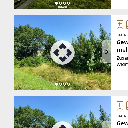
0,2 - 
GRUND
Gew
meh
Zusa
Widm
zwisc
Geme
einz
GRUND
Gew