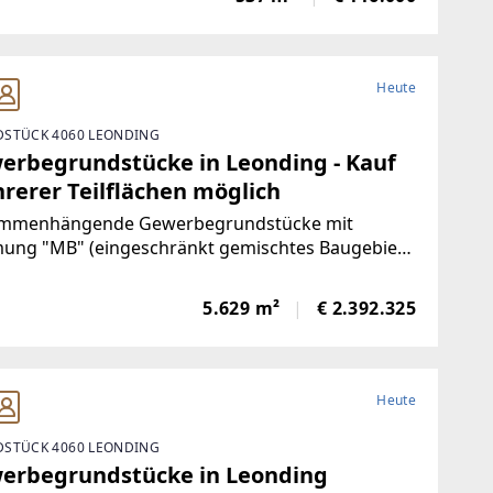
0,4 lt. Beilage.Alle
Heute
STÜCK 4060 LEONDING
erbegrundstücke in Leonding - Kauf
rerer Teilflächen möglich
mmenhängende Gewerbegrundstücke mit
ung "MB" (eingeschränkt gemischtes Baugebiet)
hen Welser Straße & Paschinger Straße nahe der
indegrenze zu Linz.Die drei Grundstück können
5.629 m²
€ 2.392.325
eln oder gesamt erworben werden.Öffentliche
Heute
STÜCK 4060 LEONDING
erbegrundstücke in Leonding