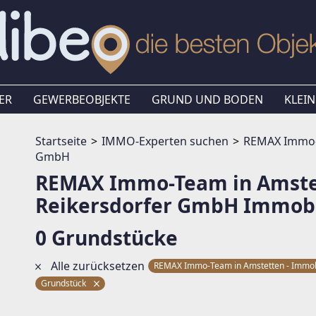
ER
GEWERBEOBJEKTE
GRUND UND BODEN
KLEIN
Startseite
IMMO-Experten suchen
REMAX Immo-T
GmbH
REMAX Immo-Team in Amstet
Reikersdorfer GmbH Immobi
0 Grundstücke
Alle zurücksetzen
REMAX Immo-Team in Amstetten - Immob
Grundstück