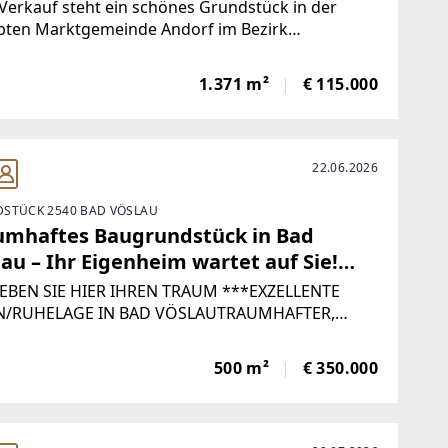
erkauf steht ein schönes Grundstück in der
ebten Marktgemeinde Andorf im Bezirk
ding.Hier erwartet Sie ein großzügiges
undstück mit einer Fläche von 1.104 m² zzgl. 267
1.371 m²
€ 115.000
ünland, das Ihnen die Möglichkeit bietet, Ihren
m
22.06.2026
STÜCK 2540 BAD VÖSLAU
umhaftes Baugrundstück in Bad
au – Ihr Eigenheim wartet auf Sie!
000 €
LEBEN SIE HIER IHREN TRAUM ***EXZELLENTE
/RUHELAGE IN BAD VÖSLAUTRAUMHAFTER,
IGER, EBENER BAUGRUND Laut Auskunft bei der
nde, darf wie folgt bebaut werden:max. 180 m²
500 m²
€ 350.000
ubarOffene Bauweise,