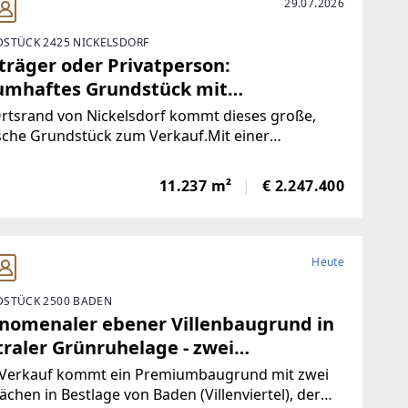
29.07.2026
STÜCK 2425 NICKELSDORF
träger oder Privatperson:
umhaftes Grundstück mit
baumbestand in ruhiger Lage - teilbar
rtsrand von Nickelsdorf kommt dieses große,
ische Grundstück zum Verkauf.Mit einer
stücksfläche von 11,237 m2 bietet es viele
chkeiten der Bebauung und Nutzung.Hier ist es
11.237 m²
€ 2.247.400
rivatpersonen möglich, sich eine Rückzugsoase
Heute
STÜCK 2500 BADEN
nomenaler ebener Villenbaugrund in
traler Grünruhelage - zwei
flächen!
Verkauf kommt ein Premiumbaugrund mit zwei
ächen in Bestlage von Baden (Villenviertel), der