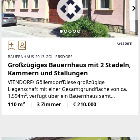
Gestern
BAUERNHAUS 2013 GÖLLERSDORF
Großzügiges Bauernhaus mit 2 Stadeln,
Kammern und Stallungen
VIENDORF/ GöllersdorfDiese großzügige
Liegenschaft mit einer Gesamtgrundfläche von ca.
1.594m², verfügt über ein Bauernhaus samt
Kammern, ehemalige Stallungen, einen Innenhof, 2
110 m²
3 Zimmer
€ 210.000
große Stadeln sowie einen Grüngarten im
rückwertigen Bereich.Dieses