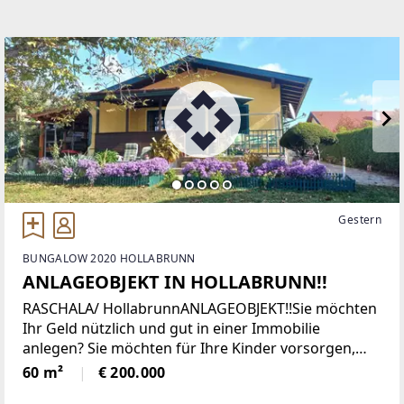
Gestern
BUNGALOW 2020 HOLLABRUNN
ANLAGEOBJEKT IN HOLLABRUNN!!
RASCHALA/ HollabrunnANLAGEOBJEKT!!Sie möchten
Ihr Geld nützlich und gut in einer Immobilie
anlegen? Sie möchten für Ihre Kinder vorsorgen,
damit diese in 15 Jahren eine tolle Liegenschaft
60 m²
€ 200.000
übernehmen können?Hier haben Sie