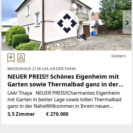
Gestern
MASSIVHAUS 2136 LAA AN DER THAYA
NEUER PREIS!! Schönes Eigenheim mit
Garten sowie Thermalbad ganz in der
Nähe!
LAA/ Thaya NEUER PREIS!!Charmantes Eigenheim
mit Garten in bester Lage sowie tollen Thermalbad
ganz in der NäheWillkommen in Ihrem neuen
Zuhause in Laa an der Thaya, Niederösterreich!
3,5 Zimmer
€ 270.000
Dieses charmante Einfamilienhaus bietet