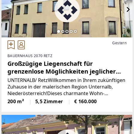
Gestern
BAUERNHAUS 2070 RETZ
Großzügige Liegenschaft für
grenzenlose Möglichkeiten jeglicher
Art!
UNTERNALB/ RetzWillkommen in Ihrem zukünftigen
Zuhause in der malerischen Region Unternalb,
Niederösterreich!Dieses charmante Wohn-
Bauernhaus bietet Ihnen die perfekte Gelegenheit,
200 m²
5,5 Zimmer
€ 160.000
Ihre Wohnträume zu verwirklichen und ein Stück
ländlicher