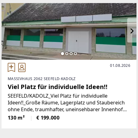
01.08.2026
MASSIVHAUS 2062 SEEFELD-KADOLZ
Viel Platz für individuelle Ideen!!
SEEFELD/KADOLZ_Viel Platz für individuelle
Ideen!!_Große Räume, Lagerplatz und Staubereich
ohne Ende, traumhafter, uneinsehbarer Innenhof
und auch noch eine wunderschöne Wohneinheit
130 m²
€ 199.000
inklusive toller Veranda mit Verglasung in den
Innenhof!Dies