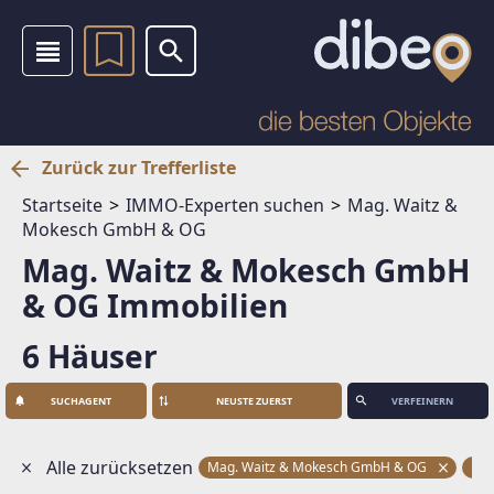
Zurück zur Trefferliste
Startseite
IMMO-Experten suchen
Mag. Waitz &
Mokesch GmbH & OG
Mag. Waitz & Mokesch GmbH
& OG Immobilien
6 Häuser
SUCHAGENT
VERFEINERN
Alle zurücksetzen
Mag. Waitz & Mokesch GmbH & OG
Hä