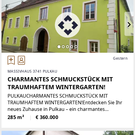
Gestern
MASSIVHAUS 3741 PULKAU
CHARMANTES SCHMUCKSTÜCK MIT
TRAUMHAFTEM WINTERGARTEN!
PULKAUCHARMANTES SCHMUCKSTÜCK MIT
TRAUMHAFTEM WINTERGARTEN!Entdecken Sie Ihr
neues Zuhause in Pulkau – ein charmantes
Zweifamilienhaus, das auf einer Gesamtgrundfläche
285 m²
€ 360.000
von ca. 1.293m² sowohl Platz für Ihre Familie als
auch für Ihre Träume