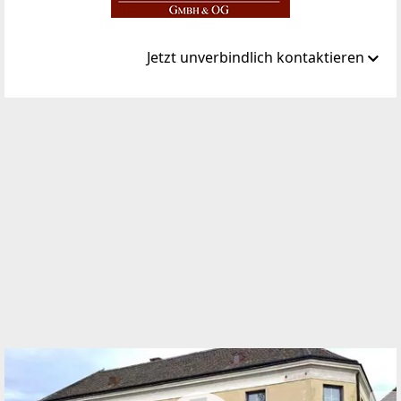
Jetzt unverbindlich kontaktieren
Standort
Mühlgasse 1
2020 Mittergrabern
TELEFON
029522622
WEBSITE
https://www.immobilien-weinviertel.at/
EMAIL
office@immoweinviertel.at