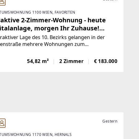
TUMSWOHNUNG 1100 WIEN, FAVORITEN
raktive 2-Zimmer-Wohnung - heute
italanlage, morgen Ihr Zuhause!
ristet vermietet
traktiver Lage des 10. Bezirks gelangen in der
lenstraße mehrere Wohnungen zum
elabverkauf. Das Angebot umfasst überwiegend
ristet und befristet vermietete sowie einige
54,82 m²
2 Zimmer
€ 183.000
tehende Einheiten mit Wohnflächen von ca. 15 m²
Gestern
TUMSWOHNUNG 1170 WIEN, HERNALS