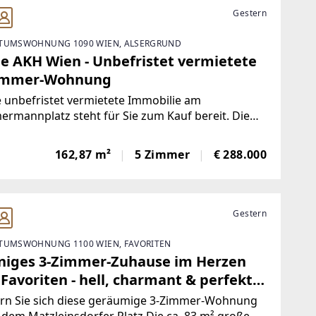
Gestern
TUMSWOHNUNG 1090 WIEN, ALSERGRUND
e AKH Wien - Unbefristet vermietete
immer-Wohnung
 unbefristet vermietete Immobilie am
rmannplatz steht für Sie zum Kauf bereit. Die
163 m² große Wohnung liegt im 2. Obergeschoss
 Gründerzeithauses. Die Details:-
162,87 m²
5 Zimmer
€ 288.000
Gestern
TUMSWOHNUNG 1100 WIEN, FAVORITEN
niges 3-Zimmer-Zuhause im Herzen
Favoriten - hell, charmant & perfekt
chnitten!
ern Sie sich diese geräumige 3-Zimmer-Wohnung
dem Matzleinsdorfer Platz.Die ca. 83 m² große