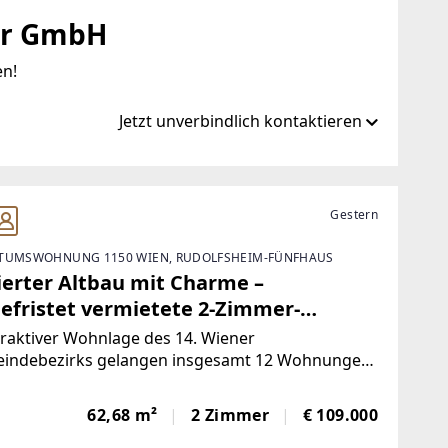
er GmbH
en!
Jetzt unverbindlich kontaktieren
.at
Gestern
TUMSWOHNUNG 1150 WIEN, RUDOLFSHEIM-FÜNFHAUS
ierter Altbau mit Charme –
efristet vermietete 2-Zimmer-
hnung
traktiver Wohnlage des 14. Wiener
indebezirks gelangen insgesamt 12 Wohnungen,
os, 1 Ordination sowie 4 Doppelparker in der
enseer Straße zum Einzelabverkauf. Das Angebot
62,68 m²
2 Zimmer
€ 109.000
st überwiegend vermietete (befristete und
ristete)