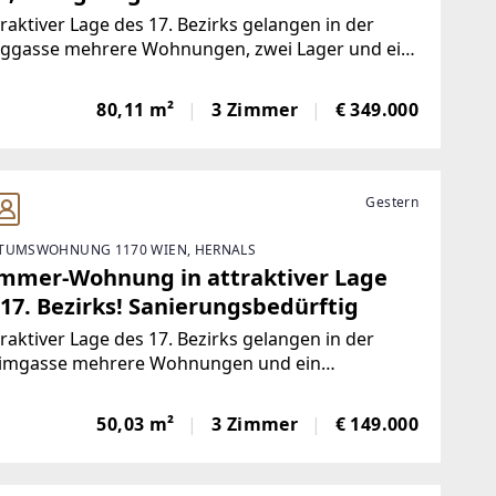
traktiver Lage des 17. Bezirks gelangen in der
nggasse mehrere Wohnungen, zwei Lager und ein
äftslokal zum Einzelabverkauf. Das Angebot
st überwiegend befristet und unfristet
80,11 m²
3 Zimmer
€ 349.000
etete sowie einige leerstehende Einheiten mit
-/Nutzflächen
Gestern
TUMSWOHNUNG 1170 WIEN, HERNALS
immer-Wohnung in attraktiver Lage
17. Bezirks! Sanierungsbedürftig
traktiver Lage des 17. Bezirks gelangen in der
imgasse mehrere Wohnungen und ein
äftslokal zum Einzelabverkauf. Das Angebot
st überwiegend unbefristet und befristet
50,03 m²
3 Zimmer
€ 149.000
etete sowie einige leerstehende Einheiten mit
flächen