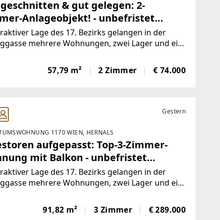
 geschnitten & gut gelegen: 2-
mer-Anlageobjekt! - unbefristet
mietet
traktiver Lage des 17. Bezirks gelangen in der
nggasse mehrere Wohnungen, zwei Lager und ein
äftslokal zum Einzelabverkauf. Das Angebot
st überwiegend befristet und unfristet
57,79 m²
2 Zimmer
€ 74.000
etete sowie einige leerstehende Einheiten mit
Gestern
TUMSWOHNUNG 1170 WIEN, HERNALS
estoren aufgepasst: Top-3-Zimmer-
nung mit Balkon - unbefristet
mietet
traktiver Lage des 17. Bezirks gelangen in der
nggasse mehrere Wohnungen, zwei Lager und ein
äftslokal zum Einzelabverkauf. Das Angebot
st überwiegend befristet und unfristet
91,82 m²
3 Zimmer
€ 289.000
etete sowie einige leerstehende Einheiten mit