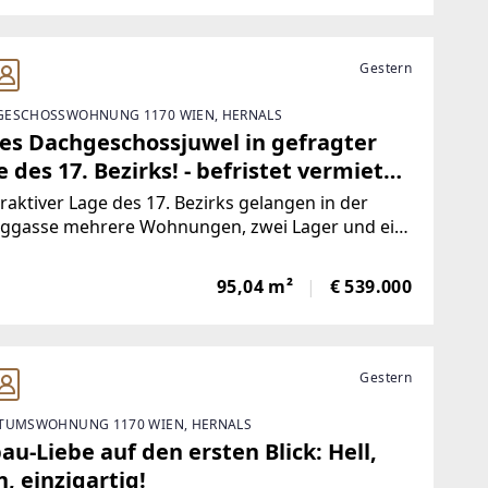
Gestern
ESCHOSSWOHNUNG 1170 WIEN, HERNALS
les Dachgeschossjuwel in gefragter
 des 17. Bezirks! - befristet vermietet
30.06.2028
traktiver Lage des 17. Bezirks gelangen in der
nggasse mehrere Wohnungen, zwei Lager und ein
äftslokal zum Einzelabverkauf. Das Angebot
st überwiegend befristet und unfristet
95,04 m²
€ 539.000
etete sowie einige leerstehende Einheiten mit
Gestern
TUMSWOHNUNG 1170 WIEN, HERNALS
au-Liebe auf den ersten Blick: Hell,
, einzigartig!