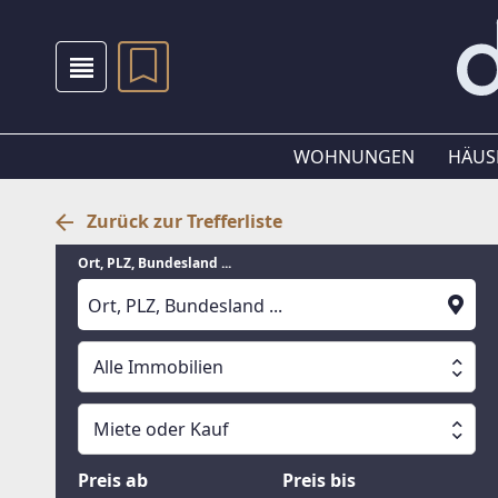
WOHNUNGEN
HÄUS
Zurück zur Trefferliste
Ort, PLZ, Bundesland ...
Alle Immobilien
Alle Immobilien
Miete oder Kauf
Suche läuft
Wohnungen
Miete oder Kauf
Preis ab
Preis bis
Häuser