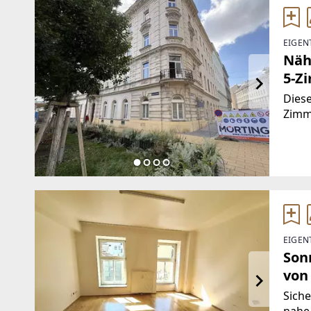
EIGEN
Näh
5-Z
Diese
Zimme
ca. 
eines
EIGEN
Son
von 
ges
Sich
nahe 