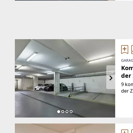
GARAG
Kom
der
9 kom
der Z
hande
Hebe
Gründ