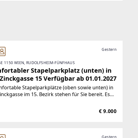
Gestern
E 1150 WIEN, RUDOLFSHEIM-FÜNFHAUS
fortabler Stapelparkplatz (unten) in
 Zinckgasse 15 Verfügbar ab 01.01.2027
fortable Stapelparkplätze (oben sowie unten) in
inckgasse im 15. Bezirk stehen für Sie bereit. Es
lt sich um eine Garage mit
bühnenparkplätzen in einem gepflegten
€ 9.000
erzeithaus, welches 2006 saniert
Gestern