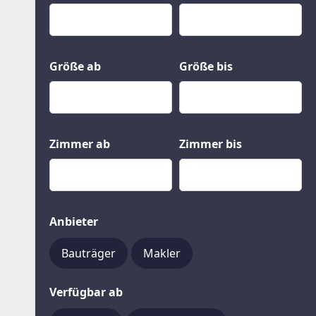
Kauf
Gewerbeobjekte
Miete
Grund und Boden
Mietkauf
Kleinobjekte
Größe ab
Größe bis
Zimmer ab
Zimmer bis
Anbieter
Bauträger
Makler
Verfügbar ab