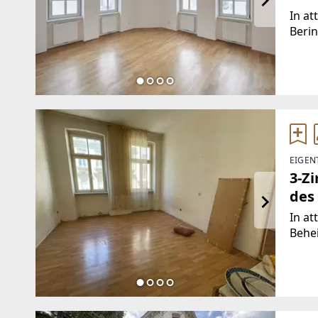
In at
Beri
Gesch
umfas
vermi
Wohn
EIGEN
3-Z
des 
In at
Behe
Gesch
umfas
vermi
Nutz