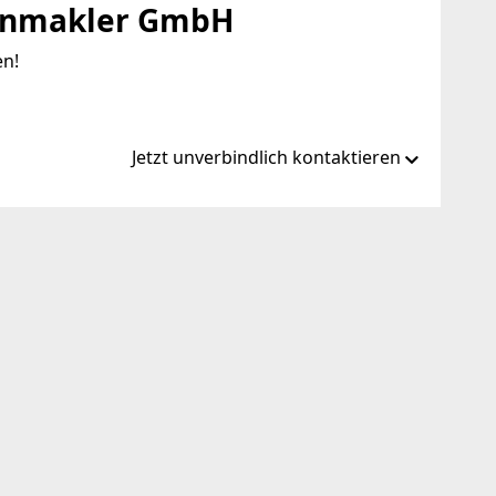
enmakler GmbH
en!
Jetzt unverbindlich kontaktieren
-immobilien.at/
lien.at