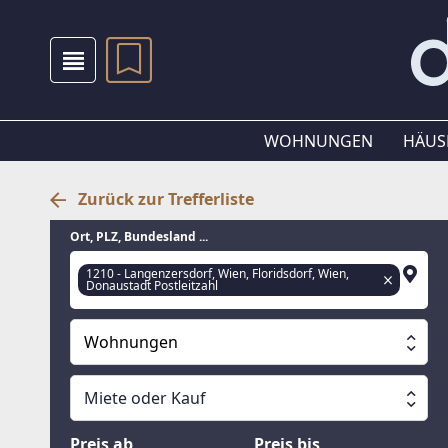
WOHNUNGEN
HÄUS
Zurück zur Trefferliste
Ort, PLZ, Bundesland ...
1210 - Langenzersdorf, Wien, Floridsdorf, Wien,
Donaustadt Postleitzahl
Wohnungen
Alle Immobilien
Miete oder Kauf
Suche läuft
Wohnungen
Miete oder Kauf
Preis ab
Preis bis
Häuser