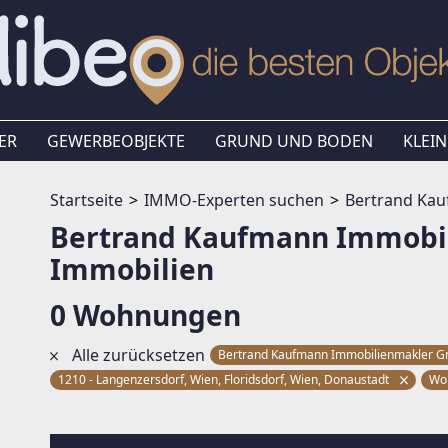
ER
GEWERBEOBJEKTE
GRUND UND BODEN
KLEIN
Startseite
IMMO-Experten suchen
Bertrand Ka
Bertrand Kaufmann Immobi
Immobilien
0 Wohnungen
Alle zurücksetzen
Bertrand Kaufmann Immobilienmakler
1210 - Langenzersdorf, Wien, Floridsdorf, Wien, Donaustadt
Wo