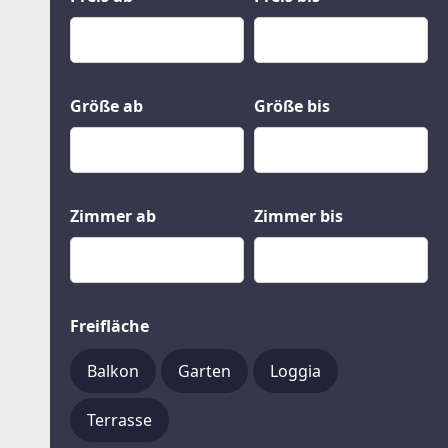
Kauf
Gewerbeobjekte
Miete
Grund und Boden
Mietkauf
Kleinobjekte
Größe ab
Größe bis
Zimmer ab
Zimmer bis
Freifläche
Balkon
Garten
Loggia
Terrasse