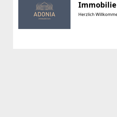
Immobili
Herzlich Willkomm
Standort
WEBSITE
https://www.adonia
Leystraße 154/100
1020 Wien, Leopoldstadt
EMAIL
TELEFON
info@adonia-immobi
+43 664 910 15 40