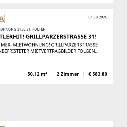
01.08.2026
OHNUNG 3100 ST. PÖLTEN
TLERHIT! GRILLPARZERSTRASSE 31!
MMER- MIETWOHNUNG! GRILLPARZERSTRASSE
NBEFRISTETER MIETVERTRAGBILDER FOLGEN
 ÜBERGABE VOM VORMIETER! FÜR EINE
ETUNG WERDEN FOLGENDE UNTERLAGEN
TIGT:Ausweise aller einziehenden
50,12 m²
2 Zimmer
€ 583,80
onenMeldezettel