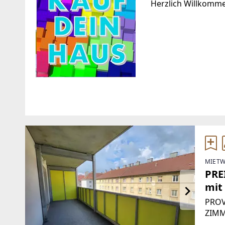
Herzlich Willkomm
Standort
WEBSITE
http://kaufdeinhaus
Voitmann 43
8271 Bad Waltersdorf
EMAIL
MIETW
TELEFON
simone@kaufdeinh
PRE
+43 660 340 32 29
mit
PROV
ZIMM
LOGG