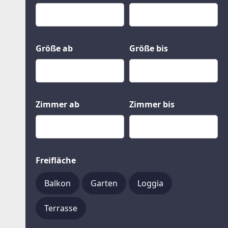
Kauf
Gewerbeobjekte
Miete
Grund und Boden
Mietkauf
Kleinobjekte
Größe ab
Größe bis
Zimmer ab
Zimmer bis
Freifläche
Balkon
Garten
Loggia
Terrasse