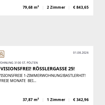
Energieausweis wurde vom Eigentümer bzw.
79,68 m²
2 Zimmer
€ 843,65
ufer, nach unserer Aufklärung über die generell
01.08.2026
OHNUNG 3100 ST. PÖLTEN
VISIONSFREI! RÖSSLERGASSE 25!
ISIONSFREIE 1-ZIMMERWOHNUNG!BASTLERHIT!
FREIE MONATE BEI
STSANIERUNG!UNBEFRISTETER MIETVERTRAG FÜR
 ANMIETUNG WERDEN FOLGENDE UNTERLAGEN
TIGT:Ausweise aller einziehenden
37,87 m²
1 Zimmer
€ 342,96
onenMeldezettel