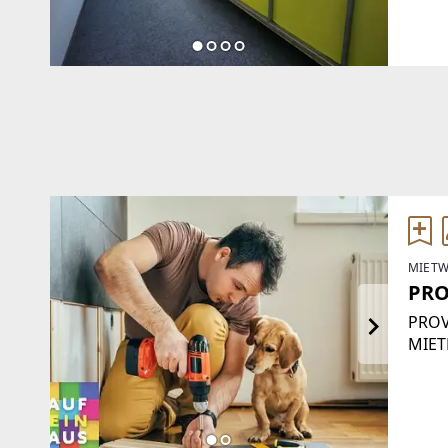
Ein 
Verkä
MIETW
PRO
PROV
MIET
SELB
EINE
BENÖ
Pers