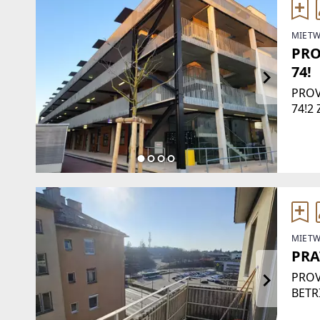
MIETW
PRO
74!
PROV
74!2
FOLG
Immob
MIETW
PRA
PROV
BETR
FOLG