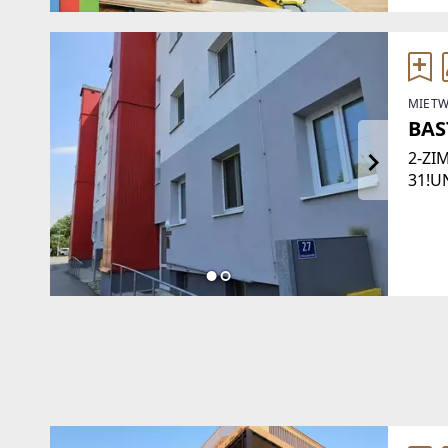
MIETW
BAS
2-ZI
31!U
NACH
ANMI
BENÖ
Pers