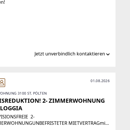
en!
Jetzt unverbindlich kontaktieren
.at
01.08.2026
OHNUNG 3100 ST. PÖLTEN
aus.at
ISREDUKTION! 2- ZIMMERWOHNUNG
 LOGGIA
ISIONSFREIE 2-
ERWOHNUNGUNBEFRISTETER MIETVERTRAGmit
IA Hinweis gemäß Energieausweisvorlagegesetz: