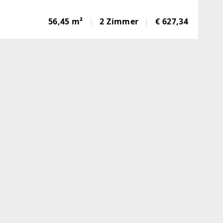
RLAGEN BENÖTIGT:Ausweise aller einziehenden
onenMeldezettel
56,45 m²
2 Zimmer
€ 627,34