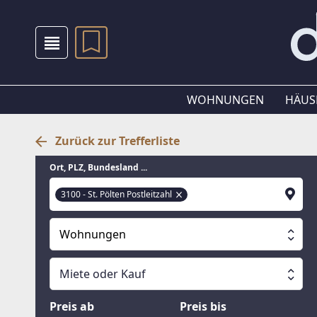
WOHNUNGEN
HÄUS
Zurück zur Trefferliste
Ort, PLZ, Bundesland ...
3100 - St. Pölten Postleitzahl
Wohnungen
Alle Immobilien
Miete oder Kauf
Suche läuft
Wohnungen
Miete oder Kauf
Preis ab
Preis bis
Häuser