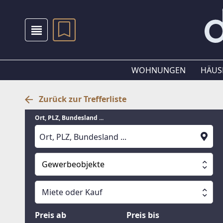
WOHNUNGEN
HÄUS
Zurück zur Trefferliste
Ort, PLZ, Bundesland ...
Gewerbeobjekte
Alle Immobilien
Miete oder Kauf
Suche läuft
Wohnungen
Miete oder Kauf
Preis ab
Preis bis
Häuser