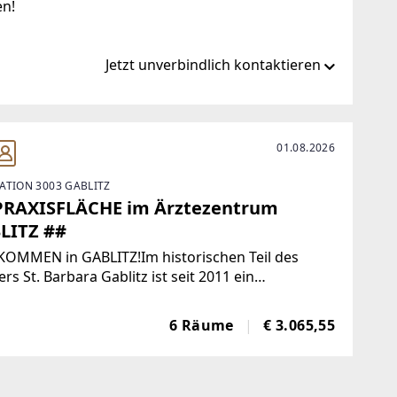
en!
Jetzt unverbindlich kontaktieren
t/
01.08.2026
ATION 3003 GABLITZ
PRAXISFLÄCHE im Ärztezentrum
LITZ ##
KOMMEN in GABLITZ!Im historischen Teil des
ers St. Barbara Gablitz ist seit 2011 ein
ndheits- & Therapiezentrum untergebracht.
eiche Praxen von FachärztInnen und
6 Räume
€ 3.065,55
peutInnen sind dort mittlerweile beherbergt. Ab