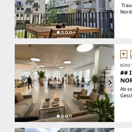
Trau
Nordb
und 
Stadt
Cityl
Dona
BÜRO 
## 
NOR
Ab s
Gesc
Nordb
individu
gesc