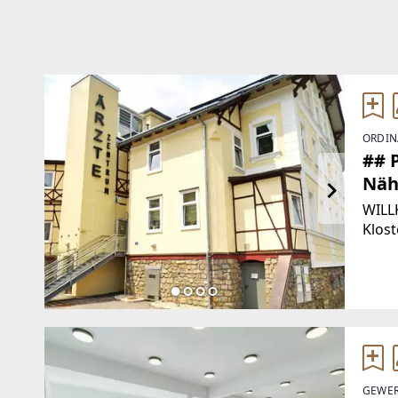
ORDIN
## 
Näh
WILL
Klost
Gesu
Zahlr
Thera
GEWER