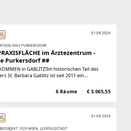
01.08.2026
ATION 3002 PURKERSDORF
PRAXISFLÄCHE im Ärztezentrum -
e Purkersdorf ##
KOMMEN in GABLITZ!Im historischen Teil des
ers St. Barbara Gablitz ist seit 2011 ein
ndheits- & Therapiezentrum untergebracht.
eiche Praxen von FachärztInnen und
6 Räume
€ 3.065,55
peutInnen sind dort mittlerweile beherbergt. Ab
01.08.2026
BEOBJEKT 1020 WIEN, LEOPOLDSTADT