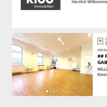
Herzlich Willkomm
Standort
WEBSITE
https://www.kibb.a
Bruno-Marek-Allee 24/2
1020 Wien, Leopoldstadt
EMAIL
ORDIN
TELEFON
office@kibb.at
## 
+43 1 533 57 63
GAB
WILL
Klost
Gesu
Zahlr
Thera