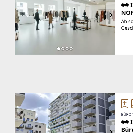
## 
NOR
Ab s
Gesc
Nordb
individu
gesc
BÜRO 
## 
Bür