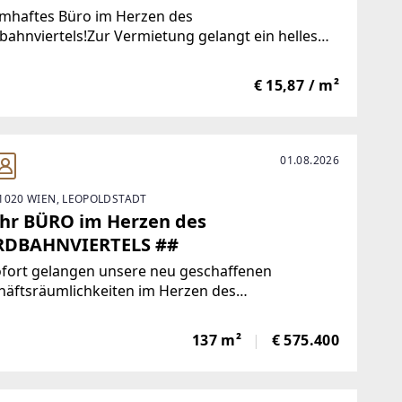
mhaftes Büro im Herzen des
ahnviertels!Zur Vermietung gelangt ein helles
modernes Büro im hippen
entwicklungsgebiet Nordbahnviertel. In bester
€ 15,87 / m²
age, mitten im Zentrum zwischen Augarten,
ukanal und Prater,
01.08.2026
1020 WIEN, LEOPOLDSTADT
Ihr BÜRO im Herzen des
DBAHNVIERTELS ##
ofort gelangen unsere neu geschaffenen
häftsräumlichkeiten im Herzen des
ahnviertels zur Vermarktung - provisionsfrei &
ell gestaltbar! KEYFACTS * Über 10.000 neu
137 m²
€ 575.400
haffene Wohnungen als potenzielle