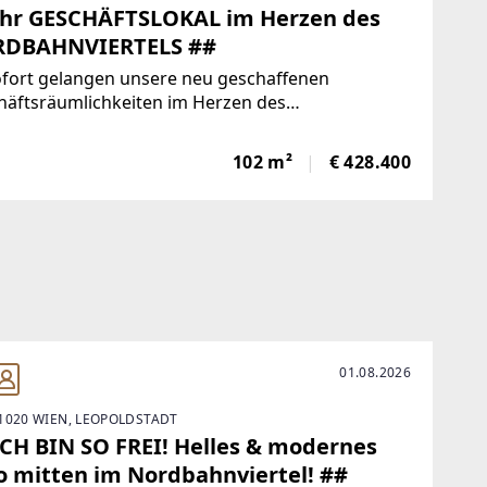
Ihr GESCHÄFTSLOKAL im Herzen des
DBAHNVIERTELS ##
ofort gelangen unsere neu geschaffenen
häftsräumlichkeiten im Herzen des
ahnviertels zur Vermarktung - provisionsfrei &
ell gestaltbar! KEYFACTS * Über 10.000 neu
102 m²
€ 428.400
haffene Wohnungen als potenzielle
01.08.2026
1020 WIEN, LEOPOLDSTADT
ICH BIN SO FREI! Helles & modernes
o mitten im Nordbahnviertel! ##