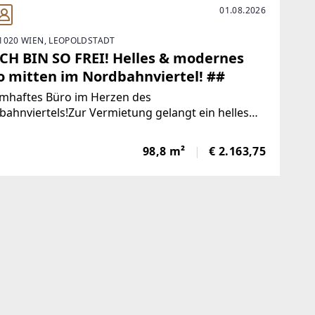
01.08.2026
1020 WIEN, LEOPOLDSTADT
ICH BIN SO FREI! Helles & modernes
o mitten im Nordbahnviertel! ##
mhaftes Büro im Herzen des
ahnviertels!Zur Vermietung gelangt ein helles
modernes Büro im hippen
entwicklungsgebiet Nordbahnviertel. In bester
98,8 m²
€ 2.163,75
age, mitten im Zentrum zwischen Augarten,
ukanal und Prater,