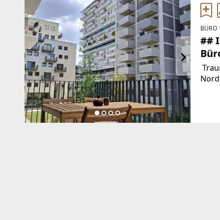
BÜRO 
## 
Bür
Trau
Nordb
und 
Stadt
Cityl
Dona