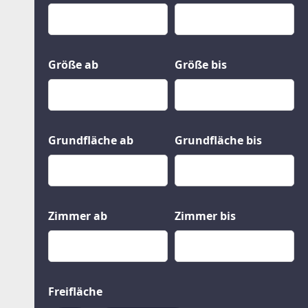
Kauf
Gewerbeobjekte
Miete
Grund und Boden
Mietkauf
Kleinobjekte
Größe ab
Größe bis
Grundfläche ab
Grundfläche bis
Zimmer ab
Zimmer bis
Freifläche