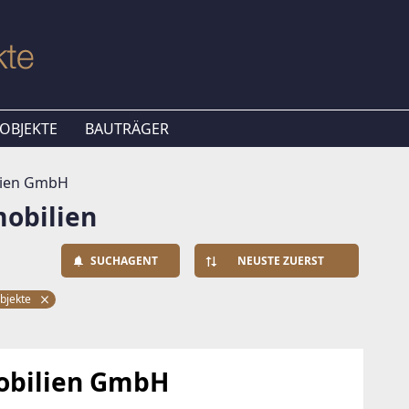
OBJEKTE
BAUTRÄGER
lien GmbH
obilien
SUCHAGENT
NEUSTE ZUERST
bjekte
obilien GmbH