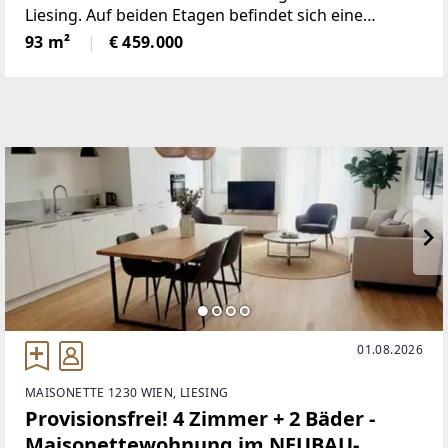
Liesing. Auf beiden Etagen befindet sich eine
Terrasse. -absolute Ruhe ist gegeben- Die Wohnung
93 m²
€ 459.000
hat eine Nutzfläche von 93m²
01.08.2026
MAISONETTE 1230 WIEN, LIESING
Provisionsfrei! 4 Zimmer + 2 Bäder -
Maisonettewohnung im NEUBAU-