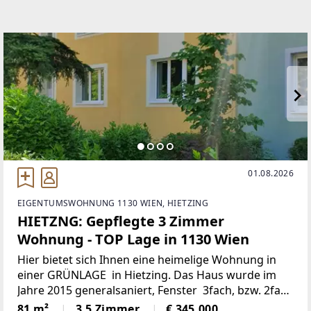
01.08.2026
EIGENTUMSWOHNUNG 1130 WIEN, HIETZING
HIETZNG: Gepflegte 3 Zimmer
Wohnung - TOP Lage in 1130 Wien
Hier bietet sich Ihnen eine heimelige Wohnung in
einer GRÜNLAGE in Hietzing. Das Haus wurde im
Jahre 2015 generalsaniert, Fenster 3fach, bzw. 2fach
verglast.Die Wohnung ist sehr hell, ostseitig und
81 m²
3,5 Zimmer
€ 345.000