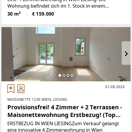
Wohnung befindet sich im 1. Stock in einem
Kleinparteienhaus. -absolute Ruhe ist gegeben- Die
30 m²
€ 159.000
Wohnung ist 30m² groß
01.08.2026
MAISONETTE 1230 WIEN, LIESING
Provisionsfrei! 4 Zimmer + 2 Terrassen -
Maisonettewohnung Erstbezug! (Top
106)
ERSTBEZUG IN WIEN LIESINGZum Verkauf gelangt
eine innovative 4 Zimmerwohnung in Wien