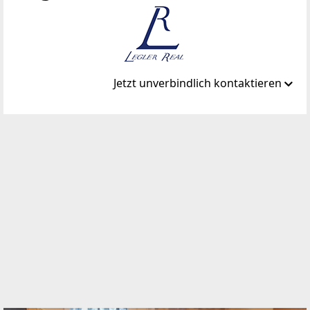
Jetzt unverbindlich kontaktieren
Standort
Flurschützstraße 16
1120 Wien, Meidling
TELEFON
0699 107 902 00
WEBSITE
http://www.leglerreal.com
EMAIL
office@leglerreal.com