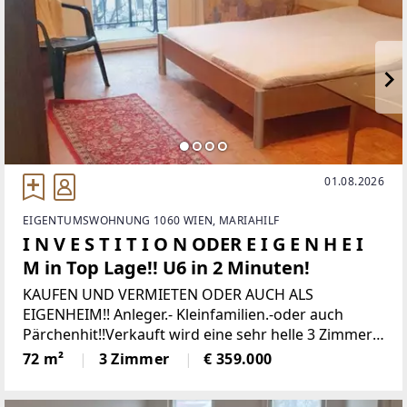
01.08.2026
EIGENTUMSWOHNUNG 1060 WIEN, MARIAHILF
I N V E S T I T I O N ODER E I G E N H E I
M in Top Lage!! U6 in 2 Minuten!
KAUFEN UND VERMIETEN ODER AUCH ALS
EIGENHEIM!! Anleger.- Kleinfamilien.-oder auch
Pärchenhit!!Verkauft wird eine sehr helle 3 Zimmer
Wohnung im 6. Wiener Gemeindebezirk.Die
72 m²
3 Zimmer
€ 359.000
Wohnung eignet sich durch der sehr guten Lage für
Vermietungszwecke,