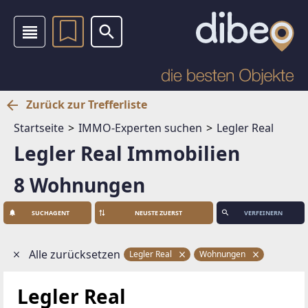
Zurück zur Trefferliste
Startseite
IMMO-Experten suchen
Legler Real
Legler Real Immobilien
8 Wohnungen
SUCHAGENT
VERFEINERN
Alle zurücksetzen
Legler Real
Wohnungen
Legler Real