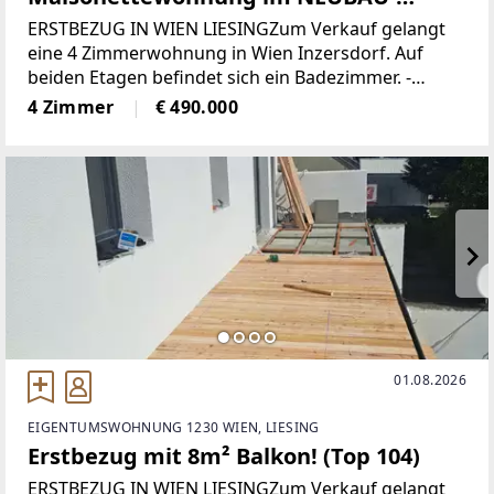
Erstbezug!
ERSTBEZUG IN WIEN LIESINGZum Verkauf gelangt
eine 4 Zimmerwohnung in Wien Inzersdorf. Auf
beiden Etagen befindet sich ein Badezimmer. -
absolute Ruhe ist gegeben- Die Wohnung hat eine
4 Zimmer
€ 490.000
Nutzfläche von 97m² und streckt
01.08.2026
EIGENTUMSWOHNUNG 1230 WIEN, LIESING
Erstbezug mit 8m² Balkon! (Top 104)
ERSTBEZUG IN WIEN LIESINGZum Verkauf gelangt