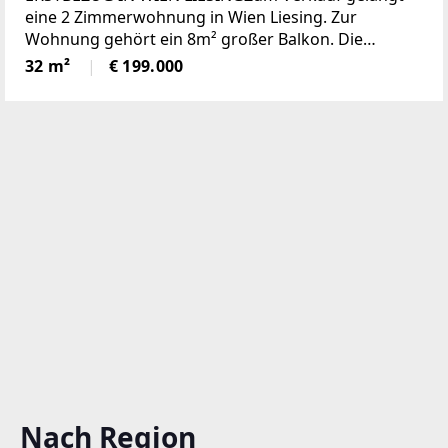
eine 2 Zimmerwohnung in Wien Liesing. Zur
Wohnung gehört ein 8m² großer Balkon. Die
Wohnung ist 32m² groß und befindet sich im 1.
32 m²
€ 199.000
Stock eines Kleinparteienhauses und gliedert
Nach Region