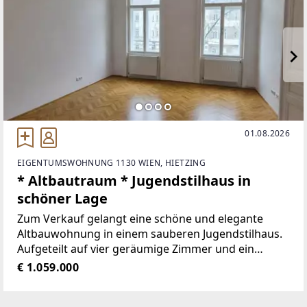
01.08.2026
EIGENTUMSWOHNUNG 1130 WIEN, HIETZING
* Altbautraum * Jugendstilhaus in
schöner Lage
Zum Verkauf gelangt eine schöne und elegante
Altbauwohnung in einem sauberen Jugendstilhaus.
Aufgeteilt auf vier geräumige Zimmer und ein
zentrales Vorzimmer. Die ehemalige Hausherren-
€ 1.059.000
Wohnung besticht mit geschliffenen
Fischgrätparkettboden