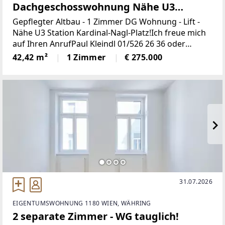
Dachgeschosswohnung Nähe U3
Kardinal Nagel Platz
Gepflegter Altbau - 1 Zimmer DG Wohnung - Lift -
Nähe U3 Station Kardinal-Nagl-Platz!Ich freue mich
auf Ihren AnrufPaul Kleindl 01/526 26 36 oder
0699/1188 7600Bezugsfertige 43 m² große 1-Zimmer
42,42 m²
1 Zimmer
€ 275.000
Wohnung im DG in gepflegter Altbauliegenschaft
31.07.2026
EIGENTUMSWOHNUNG 1180 WIEN, WÄHRING
2 separate Zimmer - WG tauglich!