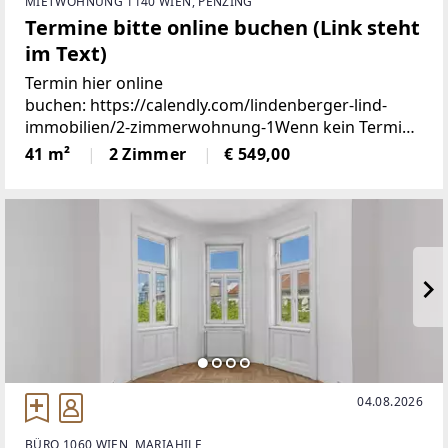
MIETWOHNUNG 1140 WIEN, PENZING
Termine bitte online buchen (Link steht
im Text)
Termin hier online
buchen: https://calendly.com/lindenberger-lind-
immobilien/2-zimmerwohnung-1Wenn kein Termin
mehr verfügbar ist, dann sind bereits alle Termine
41 m²
2 Zimmer
€ 549,00
vergeben. Da wir keine Massenbesichtigung
möchten, vergeben wir nur ein paar Slots
04.08.2026
BÜRO 1060 WIEN, MARIAHILF