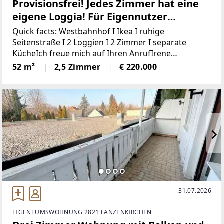
Provisionsfrei! Jedes Zimmer hat eine
eigene Loggia! Für Eigennutzer
gedacht!
Quick facts: Westbahnhof I Ikea I ruhige
Seitenstraße I 2 Loggien I 2 Zimmer I separate
KücheIch freue mich auf Ihren AnrufIrene
Lindenberger, 01/526 26 36 In einer ruhigen
52 m²
2,5 Zimmer
€ 220.000
Seitenstraße der Mariahilfer Straße, in der Nähe
vom
31.07.2026
EIGENTUMSWOHNUNG 2821 LANZENKIRCHEN