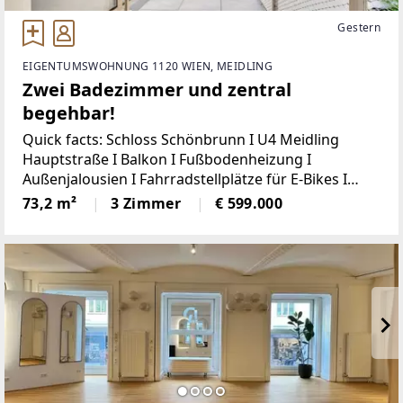
Gestern
EIGENTUMSWOHNUNG 1120 WIEN, MEIDLING
Zwei Badezimmer und zentral
begehbar!
Quick facts: Schloss Schönbrunn I U4 Meidling
Hauptstraße I Balkon I Fußbodenheizung I
Außenjalousien I Fahrradstellplätze für E-Bikes I
Bezugsfertig Ende 2026 I Besichtigungen nach
73,2 m²
3 Zimmer
€ 599.000
Vereinbarung möglich!Willkommen in Ihrem neuen
Zuhause im Herzen