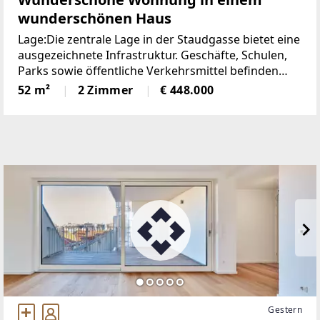
wunderschönen Haus
Lage:Die zentrale Lage in der Staudgasse bietet eine
ausgezeichnete Infrastruktur. Geschäfte, Schulen,
Parks sowie öffentliche Verkehrsmittel befinden
sich in unmittelbarer Nähe. Die U6-Station
52 m²
2 Zimmer
€ 448.000
Michelbeuern-AKH, die Straßenbahnlinien 9 und 42
sowie
Gestern