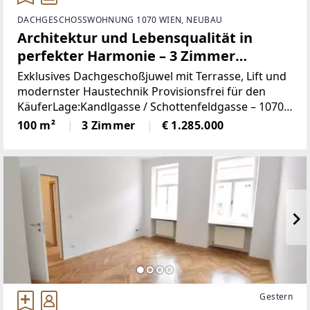
DACHGESCHOSSWOHNUNG 1070 WIEN, NEUBAU
Architektur und Lebensqualität in
perfekter Harmonie – 3 Zimmer
Luxuswohnung im 7. Bezirk
Exklusives Dachgeschoßjuwel mit Terrasse, Lift und
modernster Haustechnik Provisionsfrei für den
KäuferLage:Kandlgasse / Schottenfeldgasse – 1070
WienDer 7. Wiener Gemeindebezirk zählt zu den
100 m²
3 Zimmer
€ 1.285.000
begehrtesten Wohnlagen
Gestern