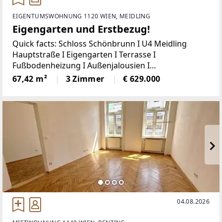
EIGENTUMSWOHNUNG 1120 WIEN, MEIDLING
Eigengarten und Erstbezug!
Quick facts: Schloss Schönbrunn I U4 Meidling
Hauptstraße I Eigengarten I Terrasse I
Fußbodenheizung I Außenjalousien I
Fahrradstellplätze für E-Bikes I Bezugsfertig Ende
67,42 m²
3 Zimmer
€ 629.000
2026 I Besichtigungen nach Vereinbarung
möglich!Willkommen in Ihrem neuen
04.08.2026