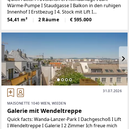
Wärme-Pumpe I Staudgasse I Balkon in den ruhigen
Innenhof I Erstbezug I 4. Stock mit Lift I
Dachgeschoß I Baujahr 2025Ich freue mich auf
54,41 m²
2 Räume
€ 595.000
Ihren AnrufIrene Lindenberger 00431/526 26
36Staudgasse
31.07.2026
MAISONETTE 1040 WIEN, WIEDEN
Galerie mit Wendeltreppe
Quick facts: Wanda-Lanzer-Park I Dachgeschoß I Lift
I Wendeltreppe I Galerie I 2 Zimmer Ich freue mich