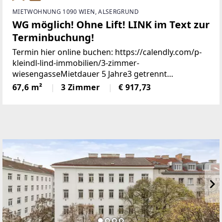
MIETWOHNUNG 1090 WIEN, ALSERGRUND
WG möglich! Ohne Lift! LINK im Text zur
Terminbuchung!
Termin hier online buchen: https://calendly.com/p-
kleindl-lind-immobilien/3-zimmer-
wiesengasseMietdauer 5 Jahre3 getrennt
begehbare helle Räume mit moderner Küche,
67,6 m²
3 Zimmer
€ 917,73
Vorraum, Bad/Toilette mit Marmorfliesen.3. Stock
ohne LiftKaution