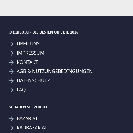
© DIBEO.AT - DIE BESTEN OBJEKTE 2026
ÜBER UNS
IMPRESSUM
KONTAKT
SUCHAGENT ANLEGEN FÜR DIE
AGB & NUTZUNGSBEDINGUNGEN
AKTUELLEN SUCHKRITERIEN
DATENSCHUTZ
Lind Immobilien GmbH
FAQ
Treffer verfeinern
Ich stimme der Verarbeitung meiner Daten, wie
SCHAUEN SIE VORBEI
in den
Datenschutzbestimmungen
beschrieben,
BAZAR.AT
zu.
RADBAZAR.AT