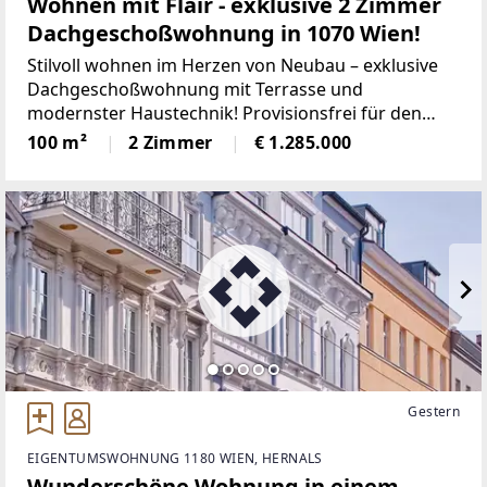
Wohnen mit Flair - exklusive 2 Zimmer
Dachgeschoßwohnung in 1070 Wien!
Stilvoll wohnen im Herzen von Neubau – exklusive
Dachgeschoßwohnung mit Terrasse und
modernster Haustechnik! Provisionsfrei für den
KäuferLageKandlgasse / Schottenfeldgasse – 1070
100 m²
2 Zimmer
€ 1.285.000
WienDer 7. Wiener Gemeindebezirk
Gestern
EIGENTUMSWOHNUNG 1180 WIEN, HERNALS
Wunderschöne Wohnung in einem