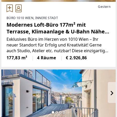
Gestern
BÜRO 1010 WIEN, INNERE STADT
Modernes Loft-Büro 177m² mit
Terrasse, Klimaanlage & U-Bahn Nähe
im 1. Bezirk Wien!
Exklusives Büro im Herzen von 1010 Wien – Ihr
neuer Standort für Erfolg und Kreativität! Gerne
auch Studio, Atelier etc. nutzbar! Diese einzigartige
Büro- und Praxisfläche im 1. Bezirk von Wien bietet
177,83 m²
4 Räume
€ 2.926,86
Ihnen auf großzügigen 177,83 m² ein modernes,