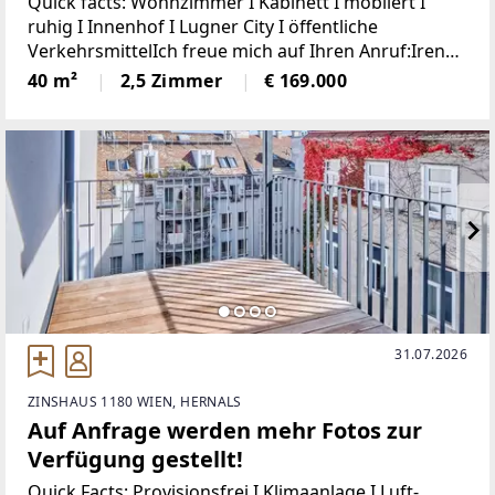
Quick facts: Wohnzimmer I Kabinett I möbliert I
ruhig I Innenhof I Lugner City I öffentliche
VerkehrsmittelIch freue mich auf Ihren Anruf:Irene
Lindenberger, MSc 01/526 26 36 Haberlgasse - hier
40 m²
2,5 Zimmer
€ 169.000
wartet eine möblierte 2-Zimmerwohnung
31.07.2026
ZINSHAUS 1180 WIEN, HERNALS
Auf Anfrage werden mehr Fotos zur
Verfügung gestellt!
Quick Facts: Provisionsfrei I Klimaanlage I Luft-