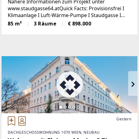
Nähere Informationen zum Projekt unter
www.staudgasse64.atQuick Facts: Provisionsfrei I
Klimaanlage I Luft-Wärme-Pumpe I Staudgasse I
Balkon in den ruhigen Innenhof I Erstbezug I 4.
85 m²
3 Räume
€ 898.000
Stock mit Lift I Dachgeschoß I Baujahr
2025Staudgasse
Gestern
DACHGESCHOSSWOHNUNG 1070 WIEN, NEUBAU