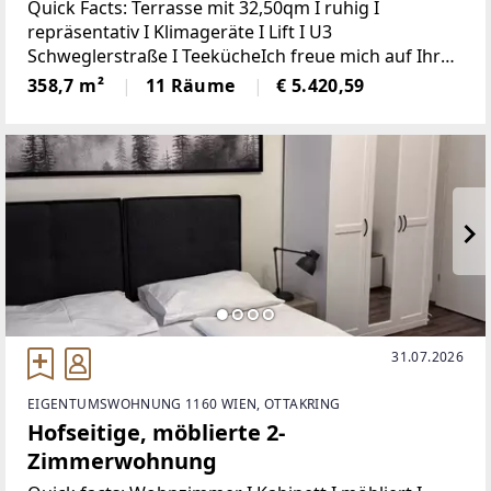
Quick Facts: Terrasse mit 32,50qm I ruhig I
repräsentativ I Klimageräte I Lift I U3
Schweglerstraße I TeekücheIch freue mich auf Ihren
Anruf!Irene Lindenberger, MSc 01/526 26 36 Auf
358,7 m²
11 Räume
€ 5.420,59
358,70qm präsentiert sich Ihnen hier ein originelles
31.07.2026
EIGENTUMSWOHNUNG 1160 WIEN, OTTAKRING
Hofseitige, möblierte 2-
Zimmerwohnung