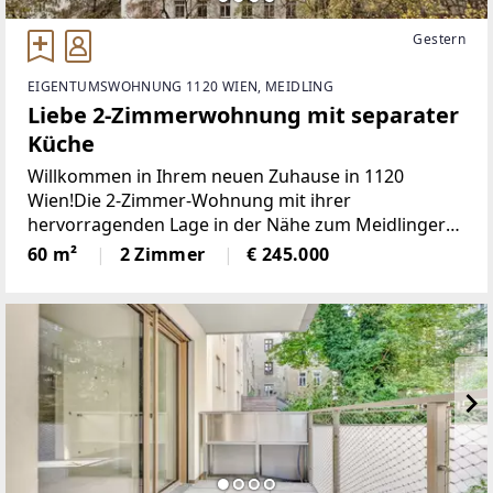
Gestern
EIGENTUMSWOHNUNG 1120 WIEN, MEIDLING
Liebe 2-Zimmerwohnung mit separater
Küche
Willkommen in Ihrem neuen Zuhause in 1120
Wien!Die 2-Zimmer-Wohnung mit ihrer
hervorragenden Lage in der Nähe zum Meidlinger
Bahnhof und ihrer durchdachten Raumaufteilung
60 m²
2 Zimmer
€ 245.000
kann sich sehen lassen. Die zentral begehbaren
Zimmer bieten vielfältige Nutzungsmöglichkeiten.