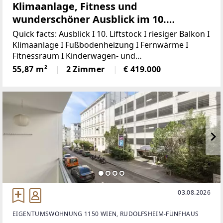
Klimaanlage, Fitness und
wunderschöner Ausblick im 10.
Liftstock
Quick facts: Ausblick I 10. Liftstock I riesiger Balkon I
Klimaanlage I Fußbodenheizung I Fernwärme I
Fitnessraum I Kinderwagen- und
Fahrradabstellräume I Kleinkind- und
55,87 m²
2 Zimmer
€ 419.000
Jugendspielplatz I Gemeinschaftsraum I
KellerabteilWillkommen in Ihrem neuen
03.08.2026
EIGENTUMSWOHNUNG 1150 WIEN, RUDOLFSHEIM-FÜNFHAUS