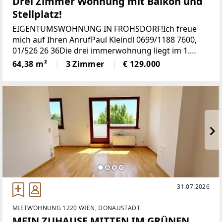
Drei Zimmer Wohnung mit Balkon und
Stellplatz!
EIGENTUMSWOHNUNG IN FROHSDORF!Ich freue
mich auf Ihren AnrufPaul Kleindl 0699/1188 7600,
01/526 26 36Die drei immerwohnung liegt im 1.
Stock) und gliedert sich auf in eine Wohnküche
64,38 m²
3 Zimmer
€ 129.000
sowie zwei Schlafzimmer, beide mit Balkon Zugang
31.07.2026
MIETWOHNUNG 1220 WIEN, DONAUSTADT
MEIN ZUHAUSE MITTEN IM GRÜNEN