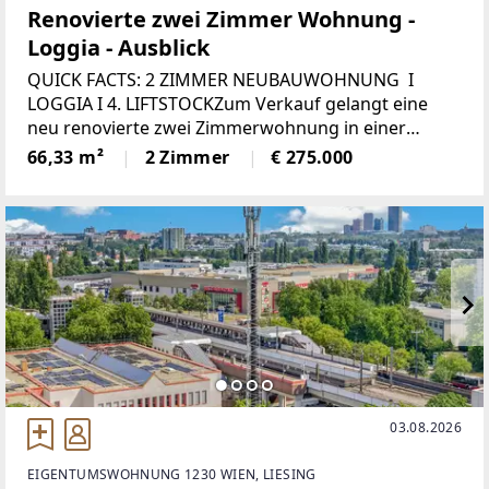
Renovierte zwei Zimmer Wohnung -
Loggia - Ausblick
QUICK FACTS: 2 ZIMMER NEUBAUWOHNUNG I
LOGGIA I 4. LIFTSTOCKZum Verkauf gelangt eine
neu renovierte zwei Zimmerwohnung in einer
Wohnhausanlage (BJ 1978) im vierten Liftstock.Diese
66,33 m²
2 Zimmer
€ 275.000
sehr ruhige 2-Zimmer-Wohnung, mit schönem
Ausblick,
03.08.2026
EIGENTUMSWOHNUNG 1230 WIEN, LIESING