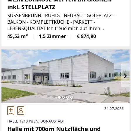
inkl. STELLPLATZ
SÜSSENBRUNN - RUHIG - NEUBAU - GOLFPLATZ -
BALKON - KOMPLETTKÜCHE - PARKETT -
LEBENSQUALITÄT Ich freue mich auf Ihren
Anruf!Paul Kleindl 0699/11 88 7600 oder 01/526 26
45,53 m²
1,5 Zimmer
€ 874,90
36Weingartenallee: Diese attraktive
Neubauwohnung befindet
31.07.2026
HALLE 1210 WIEN, DONAUSTADT
Halle mit 700qm Nutzfläche und