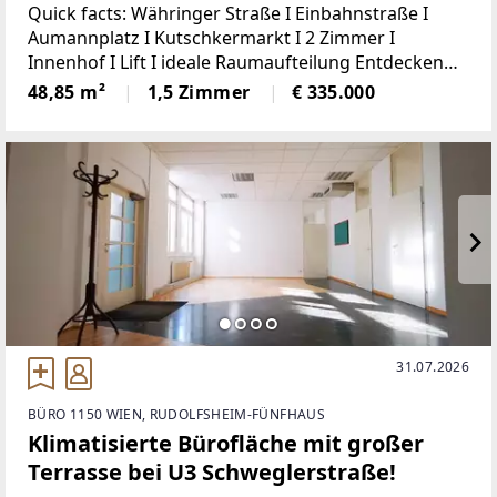
Quick facts: Währinger Straße I Einbahnstraße I
Aumannplatz I Kutschkermarkt I 2 Zimmer I
Innenhof I Lift I ideale Raumaufteilung Entdecken
Sie diese interessante 2-Zimmer-Wohnung in
48,85 m²
1,5 Zimmer
€ 335.000
ruhiger Hoflage als Rückzugsort aus einem
pulsierenden
31.07.2026
BÜRO 1150 WIEN, RUDOLFSHEIM-FÜNFHAUS
Klimatisierte Bürofläche mit großer
Terrasse bei U3 Schweglerstraße!