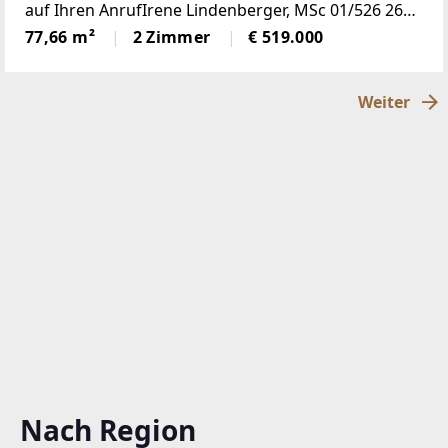
auf Ihren AnrufIrene Lindenberger, MSc 01/526 26
36 In einer ruhigen Gasse gelegen, gegenüber vom
77,66 m²
2 Zimmer
€ 519.000
Park, befindet sich
Weiter
Nach Region