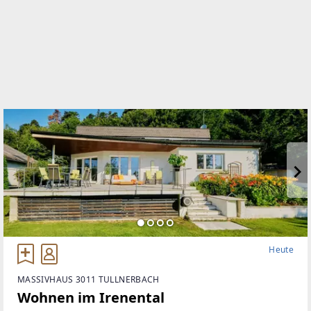
+43/1/526 26 36
WEBSITE
https://lind-immobilien.wien/immobiliensuche/lind
EMAIL
office@lind-immobilien.at
Heute
MASSIVHAUS 3011 TULLNERBACH
Wohnen im Irenental