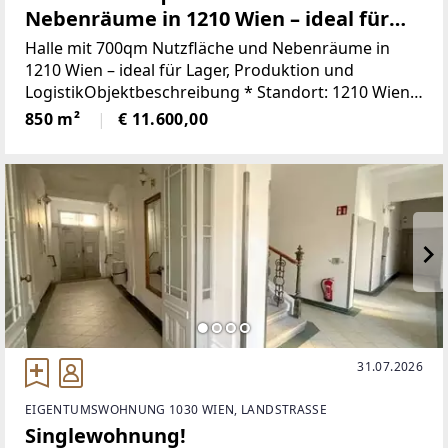
Nebenräume in 1210 Wien – ideal für
Lager, Produktion und Logistik
Halle mit 700qm Nutzfläche und Nebenräume in
1210 Wien – ideal für Lager, Produktion und
LogistikObjektbeschreibung * Standort: 1210 Wien *
Nutzfläche Halle: ca. 700qm, Deckenhöhe ca. 6 bis
850 m²
€ 11.600,00
7,2 m * Rampenbereich: 2 Rampen optimal
31.07.2026
EIGENTUMSWOHNUNG 1030 WIEN, LANDSTRASSE
Singlewohnung!