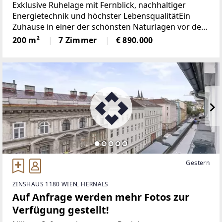
Exklusive Ruhelage mit Fernblick, nachhaltiger
Energietechnik und höchster LebensqualitätEin
Zuhause in einer der schönsten Naturlagen vor den
Toren WiensEingebettet in die idyllische Landschaft
200 m²
7 Zimmer
€ 890.000
des Irenentals präsentiert sich dieses
außergewöhnliche
Gestern
ZINSHAUS 1180 WIEN, HERNALS
Auf Anfrage werden mehr Fotos zur
Verfügung gestellt!