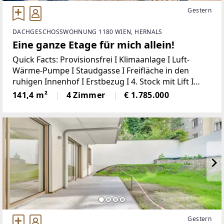
Gestern
DACHGESCHOSSWOHNUNG 1180 WIEN, HERNALS
Eine ganze Etage für mich allein!
Quick Facts: Provisionsfrei I Klimaanlage I Luft-
Wärme-Pumpe I Staudgasse I Freifläche in den
ruhigen Innenhof I Erstbezug I 4. Stock mit Lift I
Dachgeschoß I Baujahr 2025 I Garagenplatz im
141,4 m²
4 Zimmer
€ 1.785.000
Haus Familienwohnung in privatem Haus!
Garagenplatz
Gestern