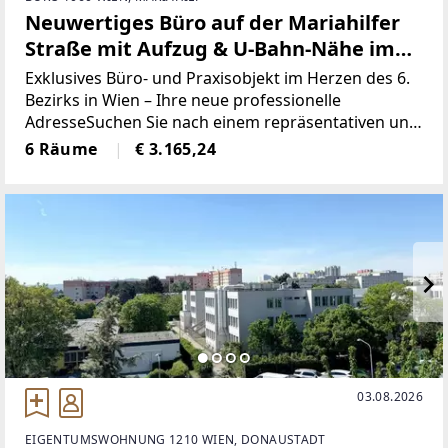
Neuwertiges Büro auf der Mariahilfer
Straße mit Aufzug & U-Bahn-Nähe im
1060 Wien zu mieten!
Exklusives Büro- und Praxisobjekt im Herzen des 6.
Bezirks in Wien – Ihre neue professionelle
AdresseSuchen Sie nach einem repräsentativen und
modernen Standort für Ihr Unternehmen oder Ihre
6 Räume
€ 3.165,24
Praxis in einer der begehrtesten Lagen Wiens?
Dieses
03.08.2026
EIGENTUMSWOHNUNG 1210 WIEN, DONAUSTADT