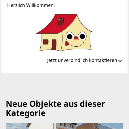
Herzlich Willkommen!
Jetzt unverbindlich kontaktieren
Standort
Kreuzgasse 19
2191 Höbersbrunn
Neue Objekte aus dieser
TELEFON
Kategorie
+43 1 / 278 13 38
WEBSITE