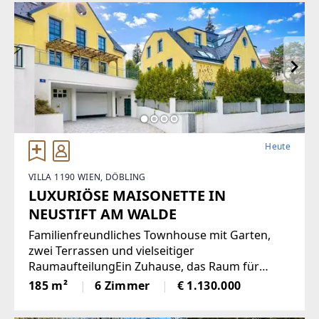
Heute
VILLA 1190 WIEN, DÖBLING
LUXURIÖSE MAISONETTE IN
NEUSTIFT AM WALDE
Familienfreundliches Townhouse mit Garten,
zwei Terrassen und vielseitiger
RaumaufteilungEin Zuhause, das Raum für
Familie, Rückzug und gemeinsames Leben
185 m²
6 Zimmer
€ 1.130.000
schafft: Dieses grosszügige Townhouse mit
rund 185 m² Wohnfläche überzeugt durch eine