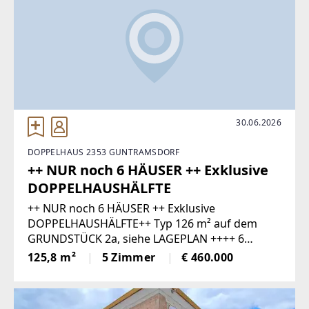
30.06.2026
DOPPELHAUS 2353 GUNTRAMSDORF
++ NUR noch 6 HÄUSER ++ Exklusive
DOPPELHAUSHÄLFTE
++ NUR noch 6 HÄUSER ++ Exklusive
DOPPELHAUSHÄLFTE++ Typ 126 m² auf dem
GRUNDSTÜCK 2a, siehe LAGEPLAN ++++ 6
HÄUSER sind bereits VERKAUFT - 6 HÄUSER noch
125,8 m²
5 Zimmer
€ 460.000
verfügbar ++++ PREISWERTE DOPPELHÄUSER
auf Baurechtsgrund ++ ++