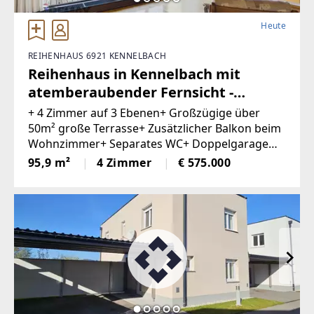
Heute
REIHENHAUS 6921 KENNELBACH
Reihenhaus in Kennelbach mit
atemberaubender Fernsicht -
zwischen Natur und Stadtnähe
+ 4 Zimmer auf 3 Ebenen+ Großzügige über
50m² große Terrasse+ Zusätzlicher Balkon beim
Wohnzimmer+ Separates WC+ Doppelgarage
mit großem Keller+ Fantastische Fernsicht+
95,9 m²
4 Zimmer
€ 575.000
Kleine Reihenhausanlage - nur 6
EinheitenAnkommen,