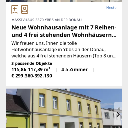
Heute
MASSIVHAUS 3370 YBBS AN DER DONAU
Neue Wohnhausanlage mit 7 Reihen-
und 4 frei stehenden Wohnhäusern
in Ybbs an der Donau
Wir freuen uns, Ihnen die tolle
Hofwohnhausanlage in Ybbs an der Donau,
welche aus 4 frei stehenden Häusern (Top 8 und
Top 9 wurden bereits verkauft) und 7
3 passende Objekte
Reihenhauseinheiten besteht, vorstellen zu
115,86-117,39 m²
4-5 Zimmer
dürfen.Diese Anlage vereint eine attraktive
€ 299.360-392.130