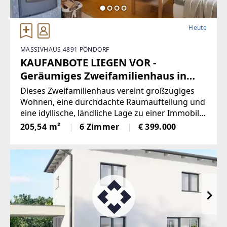
Heute
MASSIVHAUS 4891 PÖNDORF
KAUFANBOTE LIEGEN VOR -
Geräumiges Zweifamilienhaus in
Pöndorf
Dieses Zweifamilienhaus vereint großzügiges
Wohnen, eine durchdachte Raumaufteilung und
eine idyllische, ländliche Lage zu einer Immobilie
mit vielseitigen Nutzungsmöglichkeiten. Ob als
205,54 m²
6 Zimmer
€ 399.000
Mehrgenerationenhaus, zur Eigennutzung mit
Vermietung einer Wohneinheit