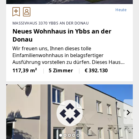
Heute
MASSIVHAUS 3370 YBBS AN DER DONAU
Neues Wohnhaus in Ybbs an der
Donau
Wir freuen uns, Ihnen dieses tolle
Einfamilienwohnhaus in belagsfertiger
Ausführung vorstellen zu dürfen. Dieses Haus
ist Teil der exklusiven Hofwohnhausanlage Ybbs
117,39 m²
5 Zimmer
€ 392.130
an der Donau, welche aus 4 frei stehenden
Häusern (Top 8 ist bereits verkauft) und 7
Reihenhauseinheiten