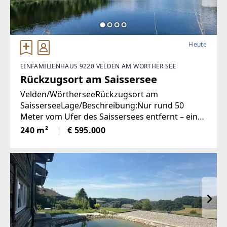
Heute
EINFAMILIENHAUS 9220 VELDEN AM WÖRTHER SEE
Rückzugsort am Saissersee
Velden/WörtherseeRückzugsort am
SaisserseeLage/Beschreibung:Nur rund 50
Meter vom Ufer des Saissersees entfernt – ein
paar Schritte barfuß zum Wasser – liegt ein
240 m²
€ 595.000
besonderer Ort für Menschen, die Ruhe, Natur
und Privatsphäre suchen. Der