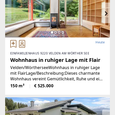
Heute
EINFAMILIENHAUS 9220 VELDEN AM WÖRTHER SEE
Wohnhaus in ruhiger Lage mit Flair
Velden/WörtherseeWohnhaus in ruhiger Lage
mit FlairLage/Beschreibung:Dieses charmante
Wohnhaus vereint Gemütlichkeit, Ruhe und eine
hohe Lebensqualität in unmittelbarer Nähe zum
150 m²
€ 525.000
Zentrum von Velden. Eingebettet in eine
angenehme Wohnumgebung