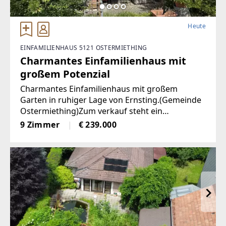
Heute
EINFAMILIENHAUS 5121 OSTERMIETHING
Charmantes Einfamilienhaus mit
großem Potenzial
Charmantes Einfamilienhaus mit großem
Garten in ruhiger Lage von Ernsting.(Gemeinde
Ostermiething)Zum verkauf steht ein
großzügiges Einfamilienhaus in idyllischer und
9 Zimmer
€ 239.000
ruhigen Lage in Ernsting.Die Liegenschaft
befindet sich in einer