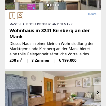
Heute
MASSIVHAUS 3241 KIRNBERG AN DER MANK
Wohnhaus in 3241 Kirnberg an der
Mank
Dieses Haus in einer kleinen Wohnsiedlung der
Marktgemeinde Kirnberg an der Mank bietet
eine tolle Gelegenheit sämtliche Vorteile des
Lebens abseits einer größeren Stadt im
200 m²
8 Zimmer
€ 199.000
ländlichen Raum in vollen Zügen zu genießen.
Durch die Größe des Hauses mit insgesamt