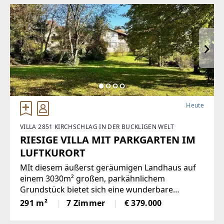
Heute
VILLA 2851 KIRCHSCHLAG IN DER BUCKLIGEN WELT
RIESIGE VILLA MIT PARKGARTEN IM
LUFTKURORT
MIt diesem äußerst geräumigen Landhaus auf
einem 3030m² großen, parkähnlichem
Grundstück bietet sich eine wunderbare
Gelegenheit, ein einmaliges Domizil in der
291 m²
7 Zimmer
€ 379.000
beliebten Gemeinde Krumbach zu schaffen!Das
1972 in Ziegelbauweise errichtete Haus