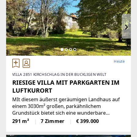
klare
Heute
VILLA 2851 KIRCHSCHLAG IN DER BUCKLIGEN WELT
RIESIGE VILLA MIT PARKGARTEN IM
LUFTKURORT
MIt diesem äußerst geräumigen Landhaus auf
einem 3030m² großen, parkähnlichem
Grundstück bietet sich eine wunderbare
Gelegenheit, ein einmaliges Domizil in der
291 m²
7 Zimmer
€ 399.000
beliebten Gemeinde Krumbach zu schaffen!Das
1972 in Ziegelbauweise errichtete Haus