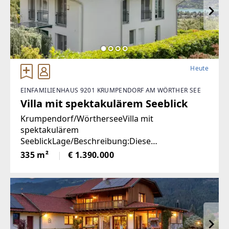
Heute
EINFAMILIENHAUS 9201 KRUMPENDORF AM WÖRTHER SEE
Villa mit spektakulärem Seeblick
Krumpendorf/WörtherseeVilla mit
spektakulärem
SeeblickLage/Beschreibung:Diese
außergewöhnliche Villa in Krumpendorf am
335 m²
€ 1.390.000
Wörthersee vereint großzügiges Wohnen,
exklusive Ausstattung und eine unvergleichliche
Aussicht in einer der begehrtesten