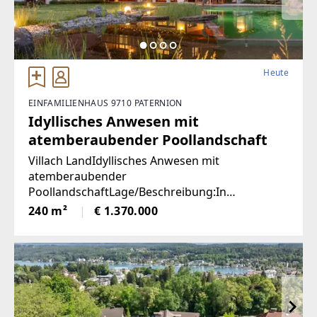
Heute
EINFAMILIENHAUS 9710 PATERNION
Idyllisches Anwesen mit
atemberaubender Poollandschaft
Villach LandIdyllisches Anwesen mit
atemberaubender
PoollandschaftLage/Beschreibung:In
traumhafter Lage von Feffernitz präsentiert sich
240 m²
€ 1.370.000
dieses außergewöhnliche Anwesen als wahres
Refugium für Ruhe- und Naturliebhaber.
Eingebettet in eine