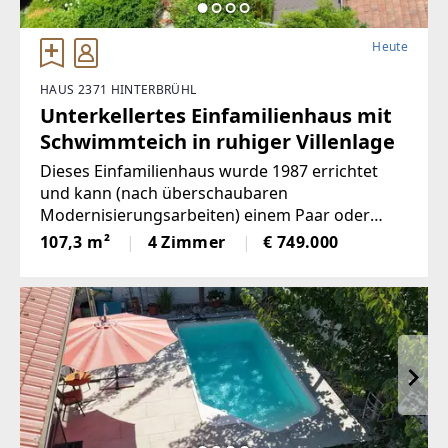
Heute
HAUS 2371 HINTERBRÜHL
Unterkellertes Einfamilienhaus mit
Schwimmteich in ruhiger Villenlage
Dieses Einfamilienhaus wurde 1987 errichtet
und kann (nach überschaubaren
Modernisierungsarbeiten) einem Paar oder
einer Familie zu einem wunderbaren neuen
107,3 m²
4 Zimmer
€ 749.000
Zuhause werden. Auf 107 m² Wohnfläche
können Sie Ihren Traum von einem Eigenheim
verwirklichen. Das