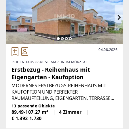
04.08.2026
REIHENHAUS 8641 ST. MAREIN IM MÜRZTAL
Erstbezug - Reihenhaus mit
Eigengarten - Kaufoption
MODERNES ERSTBEZUGS-REIHENHAUS MIT
KAUFOPTION UND PERFEKTER
RAUMAUFTEILUNG, EIGENGARTEN, TERRASSE
UND PARKPLÄTZEN! Dieses moderne
13 passende Objekte
Reihenhaus beweist, dass man auf kompakter
89,49-107,27 m²
4 Zimmer
Fläche keine Kompromisse beim Komfort
€ 1.392-1.730
eingehen muss. RAUMAUFTEILUNG: