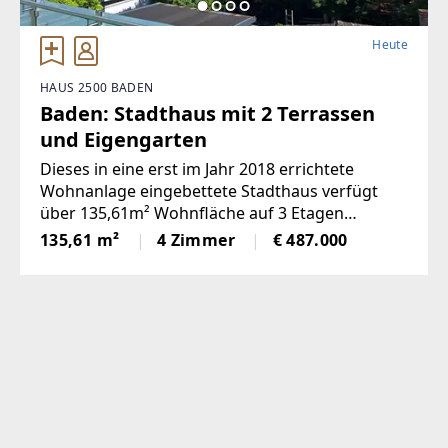
Heute
HAUS 2500 BADEN
Baden: Stadthaus mit 2 Terrassen
und Eigengarten
Dieses in eine erst im Jahr 2018 errichtete
Wohnanlage eingebettete Stadthaus verfügt
über 135,61m² Wohnfläche auf 3 Etagen
zuzüglich 31m² Eigengarten und insgesamt
135,61 m²
4 Zimmer
€ 487.000
41,25m² Terrassen im EG, OG und DG. Im EG
befinden sich ein großzügiger Wohn-/
Essbereich,