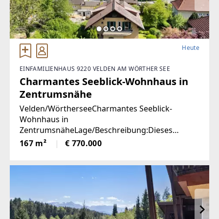
Heute
EINFAMILIENHAUS 9220 VELDEN AM WÖRTHER SEE
Charmantes Seeblick-Wohnhaus in
Zentrumsnähe
Velden/WörtherseeCharmantes Seeblick-
Wohnhaus in
ZentrumsnäheLage/Beschreibung:Dieses
charmante Wohnhaus aus den 1950er-Jahren
167 m²
€ 770.000
vereint eine hervorragende Aussichtslage mit
viel Potenzial zur Verwirklichung individueller
Wohnideen. Dank