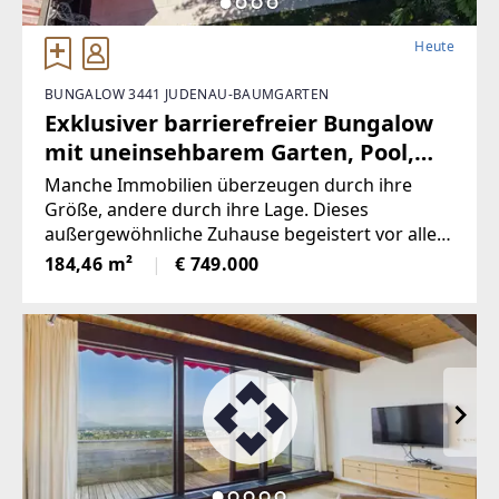
Heute
BUNGALOW 3441 JUDENAU-BAUMGARTEN
Exklusiver barrierefreier Bungalow
mit uneinsehbarem Garten, Pool,
Wellness & Photovoltaik
Manche Immobilien überzeugen durch ihre
Größe, andere durch ihre Lage. Dieses
außergewöhnliche Zuhause begeistert vor allem
durch sein besonderes Wohngefühl.Der im Jahr
184,46 m²
€ 749.000
2008 fertiggestellte Bungalow vereint modernes
Wohnen, hochwertige Ausstattung