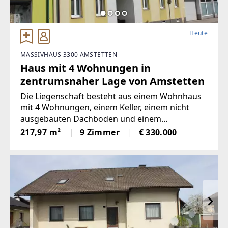
Heute
MASSIVHAUS 3300 AMSTETTEN
Haus mit 4 Wohnungen in
zentrumsnaher Lage von Amstetten
Die Liegenschaft besteht aus einem Wohnhaus
mit 4 Wohnungen, einem Keller, einem nicht
ausgebauten Dachboden und einem
Innenhof.Das Wohnhaus wurde ca. 1900 in
217,97 m²
9 Zimmer
€ 330.000
Massivbauweise errichtet und in der Folge
mehrmals umgestaltet. Die jüngste
umfangreiche