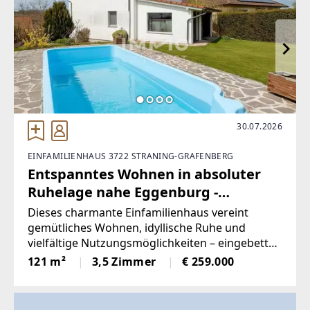
http://www.lucky-home.at
EMAIL
office@lucky-home.at
30.07.2026
EINFAMILIENHAUS 3722 STRANING-GRAFENBERG
Entspanntes Wohnen in absoluter
Ruhelage nahe Eggenburg -
Besichtigung Freitag 31.7.2026 n.V.
Dieses charmante Einfamilienhaus vereint
gemütliches Wohnen, idyllische Ruhe und
vielfältige Nutzungsmöglichkeiten – eingebettet
in eine traumhafte Naturlage unweit von
121 m²
3,5 Zimmer
€ 259.000
Eggenburg. Auf einem 841qm großen
Grundstück erwarten Sie ca. 120 m² Wohnfläche
über