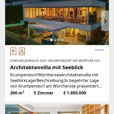
Heute
EINFAMILIENHAUS 9201 KRUMPENDORF AM WÖRTHER SEE
Architektenvilla mit Seeblick
Krumpendorf/WörtherseeArchitektenvilla mit
SeeblickLage/Beschreibung:In begehrter Lage
von Krumpendorf am Wörthersee präsentiert
sich diese herausragende Architekten-Villa als
200 m²
5 Zimmer
€ 1.690.000
ein wahres Refugium für Anspruchsvolle. Die im
Jahr 2010 erbaute