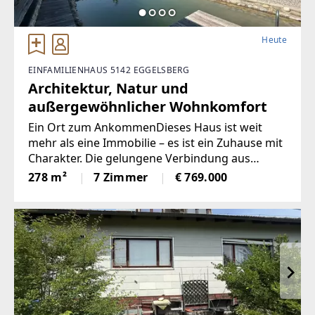
Heute
EINFAMILIENHAUS 5142 EGGELSBERG
Architektur, Natur und
außergewöhnlicher Wohnkomfort
Ein Ort zum AnkommenDieses Haus ist weit
mehr als eine Immobilie – es ist ein Zuhause mit
Charakter. Die gelungene Verbindung aus
beeindruckender Naturkulisse, hochwertiger
278 m²
7 Zimmer
€ 769.000
Architektur und moderner Haustechnik schafft
eine Wohnqualität,