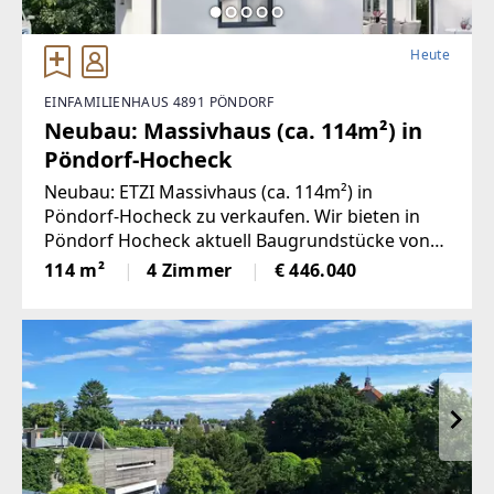
Heute
EINFAMILIENHAUS 4891 PÖNDORF
Neubau: Massivhaus (ca. 114m²) in
Pöndorf-Hocheck
Neubau: ETZI Massivhaus (ca. 114m²) in
Pöndorf-Hocheck zu verkaufen. Wir bieten in
Pöndorf Hocheck aktuell Baugrundstücke von
608m² bis 805m² zum Verkauf an. Die
114 m²
4 Zimmer
€ 446.040
gegenständliche Liegenschaft befindet sich in
einer neu erschlossenen Siedlung in Hocheck,