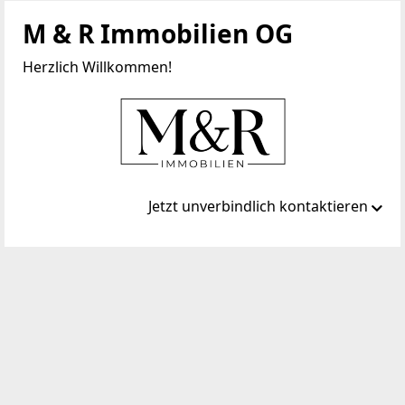
M & R Immobilien OG
Herzlich Willkommen!
Jetzt unverbindlich kontaktieren
Standort
Stadtplatz 30/1
5280 Braunau Neustadt
TELEFON
+436643835515
WEBSITE