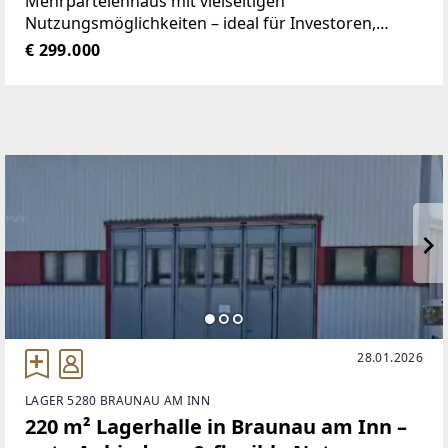
Mehrparteienhaus mit vielseitigen
Nutzungsmöglichkeiten – ideal für Investoren,
Eigennutzer oder Gewerbetreibende.Im
€ 299.000
Erdgeschoss befindet sich eine großzügige
Gewerbefläche mit Schaufenster, die sich
hervorragend
28.01.2026
LAGER 5280 BRAUNAU AM INN
220 m² Lagerhalle in Braunau am Inn –