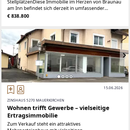
StellplätzenDiese Immobilie im Herzen von Braunau
am Inn befindet sich derzeit in umfassender
Sanierung und wird Anfang 2027 fertiggestellt. Es
€ 838.800
entsteht moderner Wohn- und Arbeitsraum in
15.06.2026
ZINSHAUS 5270 MAUERKIRCHEN
Wohnen trifft Gewerbe – vielseitige
Ertragsimmobilie
Zum Verkauf steht ein attraktives