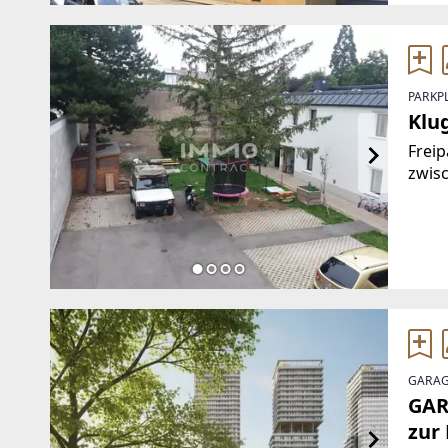
PARKP
Klug
Freip
zwis
Dritt
Nahev
Doppe
GARAG
GAR
zur