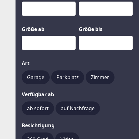
Kauf
Gewerbeobjekte
Miete
Grund und Boden
Mietkauf
Kleinobjekte
Größe ab
Größe bis
Art
Garage
Parkplatz
Zimmer
Verfügbar ab
ab sofort
auf Nachfrage
Besichtigung