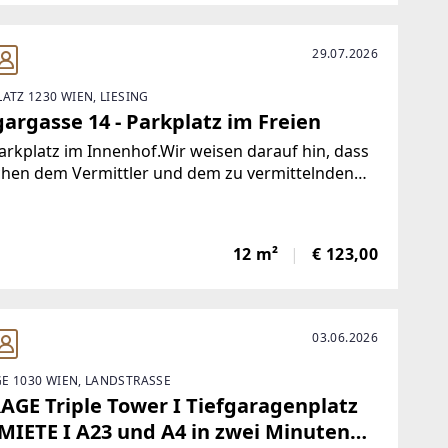
29.07.2026
LATZ 1230 WIEN, LIESING
argasse 14 - Parkplatz im Freien
arkplatz im Innenhof.Wir weisen darauf hin, dass
chen dem Vermittler und dem zu vermittelnden
en ein familiäres oder wirtschaftliches
erhältnis besteht.Der Vermittler ist als
lmakler tätig.Finden Sie noch mehr
12 m²
€ 123,00
03.06.2026
E 1030 WIEN, LANDSTRASSE
AGE Triple Tower I Tiefgaragenplatz
 MIETE I A23 und A4 in zwei Minuten