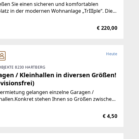
ichbar | Ideal für Pendler | U-Bahn
eßen Sie einen sicheren und komfortablen
lachthausgasse U3
platz in der modernen Wohnanlage „TrIIIple“. Die
ügige Tiefgarage bietet eine bequeme Zufahrt
eiden Seiten des Gebäudes sowie eine schnelle
€ 220,00
ndung an Tangente und A4 (nur ca. 2 Minuten
rnt).Dank
Heute
OBJEKTE 8230 HARTBERG
gen / Kleinhallen in diversen Größen!
visionsfrei)
Vermietung gelangen einzelne Garagen /
hallen.Konkret stehen Ihnen so Größen zwischen
 und 100 m² zur Verfügung. Einesorgenfreie
rt ist dank Einfahrtstoren gegeben. Garagen- /
€ 4,50
nhallengrößen