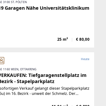
E 3100 ST. PÖLTEN
19 Garagen Nähe Universitätsklinikum
25 m²
€ 80,00
Heute
E 1160 WIEN, OTTAKRING
VERKAUFEN: Tiefgaragenstellplatz im
Bezirk - Stapelparkplatz
ofortigen Verkauf gelangt dieser Stapelparkplatz
6u) im 16. Bezirk - unweit der Schmelz. Der
latz ist Teil eines Mehrparteienhauses welches
08 erbaut wurde und ist aktuell vermietet.Die