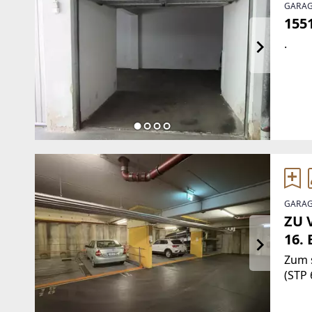
GARAG
155
.
GARAG
ZU 
16. 
Zum s
(STP 
Parkp
um 20