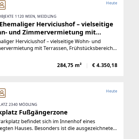
Heute
OBJEKTE 1120 WIEN, MEIDLING
Ehemaliger Herviciushof – vielseitige
n- und Zimmervermietung mit
rassen, Frühstücksbereich und starker
liger Herviciushof – vielseitige Wohn- und
astruktur in 1120 Wien ***
ervermietung mit Terrassen, Frühstücksbereich
tarker Infrastruktur in 1120 WienIn der
cusgasse 21, 1120 Wien, präsentiert sich der
284,75 m²
€ 4.350,18
alige Herviciushof als außergewöhnliches
objekt
Heute
LATZ 2340 MÖDLING
kplatz Fußgängerzone
arkplatz befindet sich im Innenhof eines
egten Hauses. Besonders ist die ausgezeichnete
 des Parkplatzes.Durchfahrt max. 2,45 mHöhe