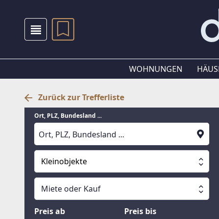
WOHNUNGEN
HÄUS
Zurück zur Trefferliste
Ort, PLZ, Bundesland ...
Kleinobjekte
Alle Immobilien
Miete oder Kauf
Suche läuft
Wohnungen
Miete oder Kauf
Preis ab
Preis bis
Häuser