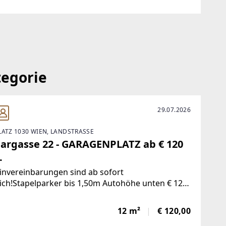
mobilien.at/
ien.at
tegorie
29.07.2026
LATZ 1030 WIEN, LANDSTRASSE
argasse 22 - GARAGENPLATZ ab € 120
.
invereinbarungen sind ab sofort
ch!Stapelparker bis 1,50m Autohöhe unten € 120,
€ 130 und Einzelparker € 170!Vertragserrichtung
für Hausverwaltung.Kaution € 100Der Vermittler
12 m²
€ 120,00
ls Doppelmakler tätig.Finden