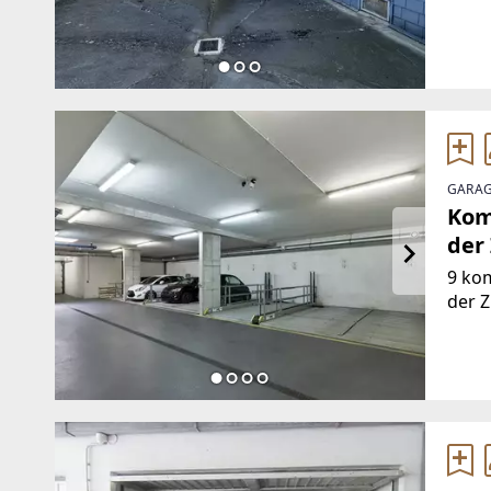
max. 
GARAG
Kom
der
9 kom
der Z
hande
Hebe
Gründ