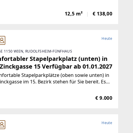
2,5 mParkplatz 2,5m x 5 m
12,5 m²
€ 138,00
Heute
E 1150 WIEN, RUDOLFSHEIM-FÜNFHAUS
fortabler Stapelparkplatz (unten) in
 Zinckgasse 15 Verfügbar ab 01.01.2027
fortable Stapelparkplätze (oben sowie unten) in
inckgasse im 15. Bezirk stehen für Sie bereit. Es
lt sich um eine Garage mit
bühnenparkplätzen in einem gepflegten
€ 9.000
erzeithaus, welches 2006 saniert
Heute