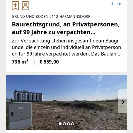
Heute
GRUND UND BODEN 2112 HARMANNSDORF
Baurechtsgrund, an Privatpersonen,
auf 99 Jahre zu verpachten
(Provisionsfrei)
Zur Verpachtung stehen insgesamt neun Baugr
ünde, die einzeln und individuell an Privatperson
en für 99 Jahre verpachtet werden. Das Baulandi
st bereits fertig
736 m²
€ 559,00