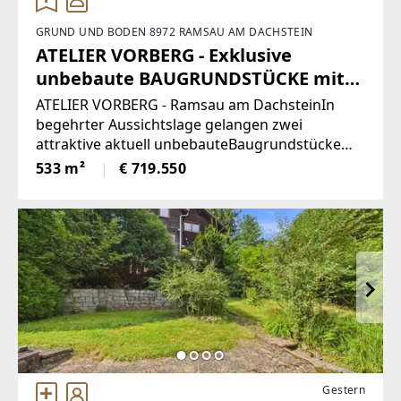
GRUND UND BODEN 8972 RAMSAU AM DACHSTEIN
ATELIER VORBERG - Exklusive
unbebaute BAUGRUNDSTÜCKE mit
Panorama-Ausblick in Ramsau am
ATELIER VORBERG - Ramsau am DachsteinIn
Dachstein (Provisionsfrei)
begehrter Aussichtslage gelangen zwei
attraktive aktuell unbebauteBaugrundstücke
(Grundstück 3 & 4) mit einer Fläche von 533 bis
533 m²
€ 719.550
587 m² zumVerkauf.• Widmung: WR
Gestern