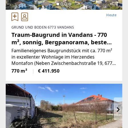
Heute
GRUND UND BODEN 6773 VANDANS
Traum-Baugrund in Vandans - 770
m², sonnig, Bergpanorama, beste
Infrastruktur! (Provisionsfrei)
Familieneigenes Baugrundstück mit ca. 770 m²
in exzellenter Wohnlage im Herzendes
Montafon (Neben Zwischenbachstraße 19, 6773
Vandans - Grundstücksnummer129/2)Das
770 m²
€ 411.950
Grundstück liegt in Zone 5 - Wohngebiet und
bietet attraktiveBebauungsmöglichkeiten.