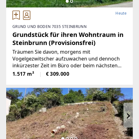
Heute
GRUND UND BODEN 7035 STEINBRUNN
Grundstück für ihren Wohntraum in
Steinbrunn (Provisionsfrei)
Träumen Sie davon, morgens mit
Vogelgezwitscher aufzuwachen und dennoch
inkürzester Zeit im Büro oder beim nächsten
Termin zu sein? Dieses großzügigeGrundstück
1.517 m²
€ 309.000
in 7035 Steinbrunn bietet Ihnen genau diese
seltene Kombination ausRuhe, Natur