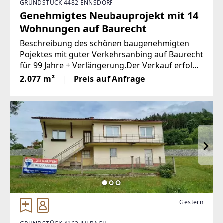
GRUNDSTÜCK 4482 ENNSDORF
Genehmigtes Neubauprojekt mit 14
Wohnungen auf Baurecht
Beschreibung des schönen baugenehmigten
Pojektes mit guter Verkehrsanbing auf Baurecht
für 99 Jahre + Verlängerung.Der Verkauf erfolgt
mittels Share Deal.Das baugenehmigte Projekt
2.077 m²
Preis auf Anfrage
Ennsdorf - Fasanweg besteht aus zwei
Baukörpern mit insgesamt
Gestern