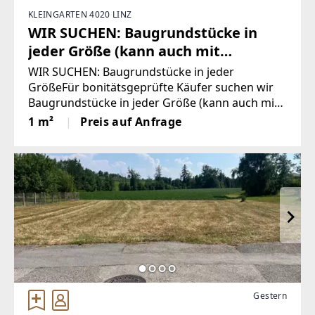
KLEINGARTEN 4020 LINZ
WIR SUCHEN: Baugrundstücke in
jeder Größe (kann auch mit
Altbestand sein)
WIR SUCHEN: Baugrundstücke in jeder
GrößeFür bonitätsgeprüfte Käufer suchen wir
Baugrundstücke in jeder Größe (kann auch mit
Altbestand sein). Raum Linz-Stadt, Linz-Süd, Linz-
1 m²
Preis auf Anfrage
Land, Urfahr und Urfahr-Umgebung.Ich gebe
realistische Einschätzungen,
Gestern