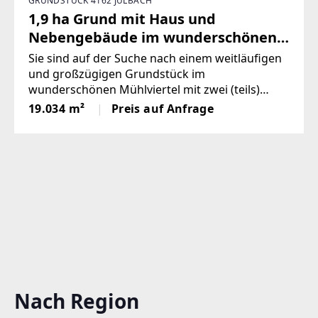
GRUNDSTÜCK 4162 JULBACH
1,9 ha Grund mit Haus und
Nebengebäude im wunderschönen
Mühlviertel!
Sie sind auf der Suche nach einem weitläufigen
und großzügigen Grundstück im
wunderschönen Mühlviertel mit zwei (teils)
sanierungsbedürftigen Gebäuden, bei denen Sie
19.034 m²
Preis auf Anfrage
Ihre eigenen Wünsche und Vorstellungen vom
Eigenheim umsetzen können? Dann könnten Sie
Nach Region