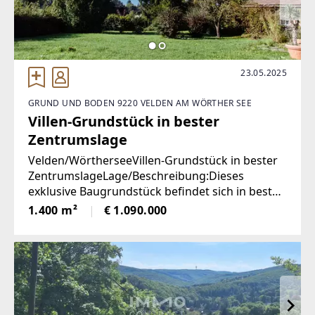
23.05.2025
GRUND UND BODEN 9220 VELDEN AM WÖRTHER SEE
Villen-Grundstück in bester
Zentrumslage
Velden/WörtherseeVillen-Grundstück in bester
ZentrumslageLage/Beschreibung:Dieses
exklusive Baugrundstück befindet sich in bester
Villen- und Zentrumslage von Velden am
1.400 m²
€ 1.090.000
Wörthersee. Es bietet eine schöne
Nachbarbebauung, eine traumhafte