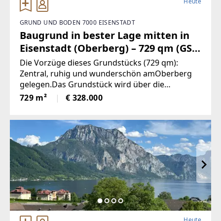
Heute
GRUND UND BODEN 7000 EISENSTADT
Baugrund in bester Lage mitten in
Eisenstadt (Oberberg) – 729 qm (GST
3474/2, KG 30008) (Provisionsfrei)
Die Vorzüge dieses Grundstücks (729 qm):
Zentral, ruhig und wunderschön amOberberg
gelegen.Das Grundstück wird über die
Immobilienplattform von ARU Immobilien
729 m²
€ 328.000
angeboten - Sie zahlen jedoch keinerlei
Provision und verhandeln DIREKT
Heute