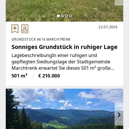
22.07.2026
GRUNDSTÜCK 4614 MARCHTRENK
Sonniges Grundstück in ruhiger Lage
LagebeschreibungIn einer ruhigen und
gepflegten Siedlungslage der Stadtgemeinde
Marchtrenk erwartet Sie dieses 501 m² große
Baugrundstück – der ideale Ort, um den Traum
501 m²
€ 210.000
vom eigenen Einfamilienhaus zu verwirklichen.
Die sonnige Ausrichtung