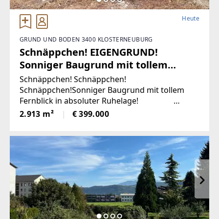
Heute
GRUND UND BODEN 3400 KLOSTERNEUBURG
Schnäppchen! EIGENGRUND!
Sonniger Baugrund mit tollem
Fernblick in absoluter Ruhelage!
Schnäppchen! Schnäppchen!
(Provisionsfrei)
Schnäppchen!Sonniger Baugrund mit tollem
Fernblick in absoluter Ruhelage!
!!!PROVISIONSFREI!!! !!!FIXPREIS!!!
2.913 m²
€ 399.000