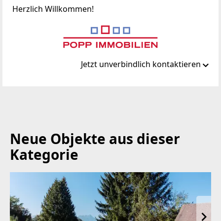
Herzlich Willkommen!
Jetzt unverbindlich kontaktieren
Standort
Kaiserfeldgasse 20
8010 Graz, 01.Bez.:Innere Stadt
Neue Objekte aus dieser
TELEFON
Kategorie
+43 (0)664 / 88 397 600
WEBSITE
https://www.popp-immobilien.at/
EMAIL
office@popp-immobilien.at