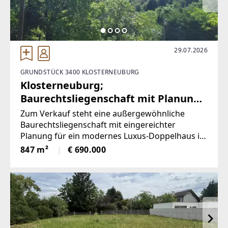
29.07.2026
GRUNDSTÜCK 3400 KLOSTERNEUBURG
Klosterneuburg;
Baurechtsliegenschaft mit Planung
für ein Luxus Doppelhaus; kurz vor
Zum Verkauf steht eine außergewöhnliche
Baugenehmigung, Baurechtszins
Baurechtsliegenschaft mit eingereichter
Planung für ein modernes Luxus-Doppelhaus in
nur 650.-/Monat
begehrter Lage von Klosterneuburg.Die
847 m²
€ 690.000
architektonisch hochwertige Planung umfasst
zwei großzügige Wohneinheiten mit jeweils