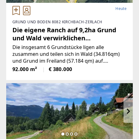
Heute
GRUND UND BODEN 8082 KIRCHBACH-ZERLACH
Die eigene Ranch auf 9,2ha Grund
und Wald verwirklichen
(Provisionsfrei)
Die insgesamt 6 Grundstücke ligen alle
zusammen und teilen sich in Wald (34.816qm)
und Grund im Freiland (57.184 qm) auf.
Größtenteils ist es Hanglage mittraumhaften
92.000 m²
€ 380.000
Weitblick in Maxendorfberg (Gemeinde
Kirchbach-Zerlach). Eineeinfache Schotterstraße