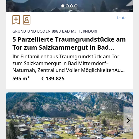
Heute
GRUND UND BODEN 8983 BAD MITTERNDORF
5 Parzellierte Traumgrundstücke am
Tor zum Salzkammergut in Bad
Mitterndorf - naturnah, zentral und
Ihr Einfamilienhaus-Traumgrundstück am Tor
voller Möglichkeiten (Provisionsfrei)
zum Salzkammergut in Bad Mitterndorf–
Naturnah, Zentral und Voller MöglichkeitenAuch
eine touristische Vermietung ist nach Absprache
595 m²
€ 139.825
mit der Gemeinde möglich.Die Loipe und
Therme