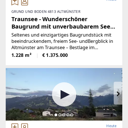
GRUND UND BODEN 4813 ALTMÜNSTER
Traunsee - Wunderschöner
Baugrund mit unverbaubarem See-
und Bergblick (Provisionsfrei)
Seltenes und einzigartiges Baugrundstück mit
beeindruckendem, freiem See- undBergblick in
Altmünster am Traunsee – Bestlage im
SalzkammergutLage! Lage! Lage!Dieses
1.228 m²
€ 1.375.000
Grundstück befindet sich in absoluter Bestlage –
ein wahres Juwel amTraunsee.Zum
Heute