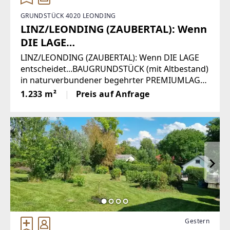
GRUNDSTÜCK 4020 LEONDING
LINZ/LEONDING (ZAUBERTAL): Wenn
DIE LAGE
entscheidet...BAUGRUNDSTÜCK (mit
LINZ/LEONDING (ZAUBERTAL): Wenn DIE LAGE
Altbestand) in naturverbundener
entscheidet...BAUGRUNDSTÜCK (mit Altbestand)
in naturverbundener begehrter PREMIUMLAGE
begehrter PREMIUMLAGE ...
... Diese als Rarität zu bezeichnende
1.233 m²
Preis auf Anfrage
Liegenschaft befindet sich in naturverbundener
Premiumlage im beliebten Zaubertal.Die
Gestern