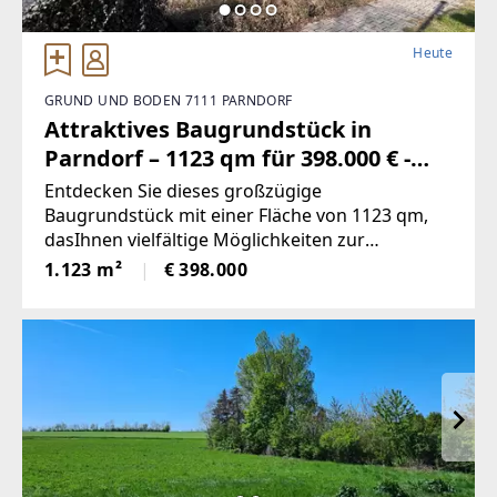
Heute
GRUND UND BODEN 7111 PARNDORF
Attraktives Baugrundstück in
Parndorf – 1123 qm für 398.000 € -
provisionsfrei (Provisionsfrei)
Entdecken Sie dieses großzügige
Baugrundstück mit einer Fläche von 1123 qm,
dasIhnen vielfältige Möglichkeiten zur
Verwirklichung Ihrer Wohnträume bietet.
1.123 m²
€ 398.000
DasGrundstück befindet sich in einer ruhigen
und angenehmen Umgebung, ideal fürFamilien