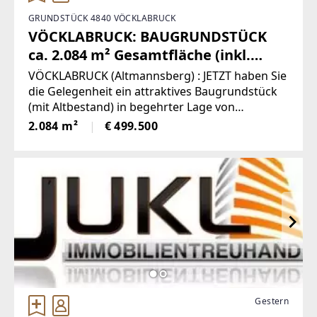
GRUNDSTÜCK 4840 VÖCKLABRUCK
VÖCKLABRUCK: BAUGRUNDSTÜCK
ca. 2.084 m² Gesamtfläche (inkl.
Altbestand)
VÖCKLABRUCK (Altmannsberg) : JETZT haben Sie
die Gelegenheit ein attraktives Baugrundstück
(mit Altbestand) in begehrter Lage von
Vöcklabruck, mit einer großzügigen Fläche von
2.084 m²
€ 499.500
ca. 2.084 m² zu erwerben.AUCH
HERVORRAGEND ALS ANLAGE !Eingebettet
Gestern