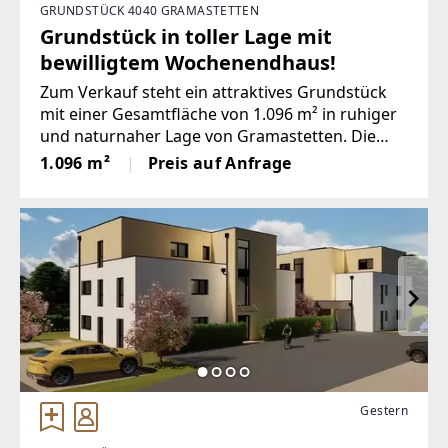
GRUNDSTÜCK 4040 GRAMASTETTEN
Grundstück in toller Lage mit
bewilligtem Wochenendhaus!
Zum Verkauf steht ein attraktives Grundstück
mit einer Gesamtfläche von 1.096 m² in ruhiger
und naturnaher Lage von Gramastetten. Die
Liegenschaft bietet ein Ferienhaus in
1.096 m²
Preis auf Anfrage
angenehmer Grünruhelage und eignet sich
ideal als Wochenenddomizil oder Rückzugsort
Gestern