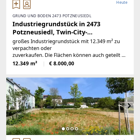
Heute
GRUND UND BODEN 2473 POTZNEUSIEDL
Industriegrundstück in 2473
Potzneusiedl, Twin-City-
Businesspark, Kauf oder Miete
großes Industriegrundstück mit 12.349 m² zu
(Provisionsfrei)
verpachten oder
zuverkaufen. Die Flächen können auch geteilt w
erden - je nach Bedarf ... Preis nach Vereinbarun
12.349 m²
€ 8.000,00
g bzw. je nach Fläche.