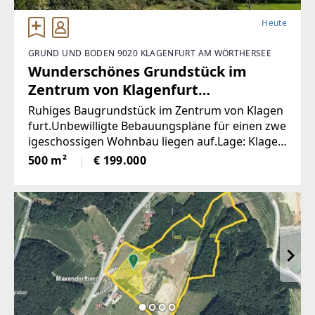
Heute
GRUND UND BODEN 9020 KLAGENFURT AM WÖRTHERSEE
Wunderschönes Grundstück im
Zentrum von Klagenfurt
(Provisionsfrei)
Ruhiges Baugrundstück im Zentrum von Klagen
furt.Unbewilligte Bebauungspläne für einen zwe
igeschossigen Wohnbau liegen auf.Lage: Klagen
furt am WörtherseeAusrichting: SüdenWidmung
500 m²
€ 199.000
: Bau- WohngebietGFZ: 0,8Grundstücksnummer:
835Grundstücksgröße: 500 m2Gemeinde: Klage
nfurt am WörtherseePrivatinserat: Bitte keine M
akleranfragen