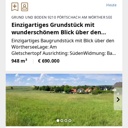
Heute
GRUND UND BODEN 9210 PÖRTSCHACH AM WÖRTHER SEE
Einzigartiges Grundstück mit
wunderschönem Blick über den
Wörthersee (Provisionsfrei)
Einzigartiges Baugrundstück mit Blick über den
WörtherseeLage: Am
Gletschertopf Ausrichting: SüdenWidmung: Bau-
WohngebietGFZ: 0,4
948 m²
€ 690.000
-0,6Grundstücksnummer: Grundstücksgröße:
500