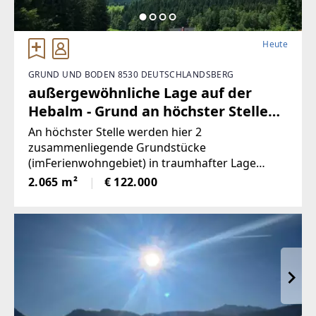
Heute
GRUND UND BODEN 8530 DEUTSCHLANDSBERG
außergewöhnliche Lage auf der
Hebalm - Grund an höchster Stelle
(Provisionsfrei)
An höchster Stelle werden hier 2
zusammenliegende Grundstücke
(imFerienwohngebiet) in traumhafter Lage
angeboten! Die beiden Grundstücke haben
2.065 m²
€ 122.000
inSumme 2.065m² (€59/ m²), sind süd-westlich
ausgerichtet und bieten perfekteAussicht auf
etwa 1100