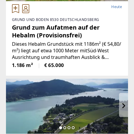
Heute
GRUND UND BODEN 8530 DEUTSCHLANDSBERG
Grund zum Aufatmen auf der
Hebalm (Provisionsfrei)
Dieses Hebalm Grundstück mit 1186m² (€ 54,80/
m²) liegt auf etwa 1000 Meter mitSüd-West
Ausrichtung und traumhaften Ausblick &
Weitsicht! Das Grundstück liegtim Wohngebiet
1.186 m²
€ 65.000
(mit einer Bebauungsdichte von 0,2-0,3) und ist
ganzjährigerreichbar