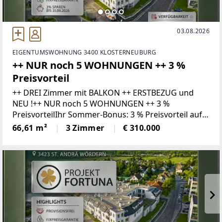
03.08.2026
EIGENTUMSWOHNUNG 3400 KLOSTERNEUBURG
++ NUR noch 5 WOHNUNGEN ++ 3 %
Preisvorteil
++ DREI Zimmer mit BALKON ++ ERSTBEZUG und
NEU !++ NUR noch 5 WOHNUNGEN ++ 3 %
PreisvorteilIhr Sommer-Bonus: 3 % Preisvorteil auf
Ihr neues Zuhause!Wer bis 31.08.2026 ein Kaufanbot
66,61 m²
3 Zimmer
€ 310.000
für eine Wohnung zum gültigen Listenpreis