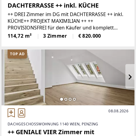
DACHTERRASSE ++ inkl. KÜCHE
++ DREI Zimmer im DG mit DACHTERRASSE ++ inkl.
KÜCHE++ PROJEKT MAXIMILIAN ++ ++
PROVISIONSFREI für den Käufer und komplett
SCHLÜSSELFERTIG ++++ Im Kaufpreis ist ebenfalls
114,72 m²
3 Zimmer
€ 820.000
eine voll ausgestattete Markenküche enthalten ++In
TOP AD
08.08.2026
DACHGESCHOSSWOHNUNG 1140 WIEN, PENZING
++ GENIALE VIER Zimmer mit