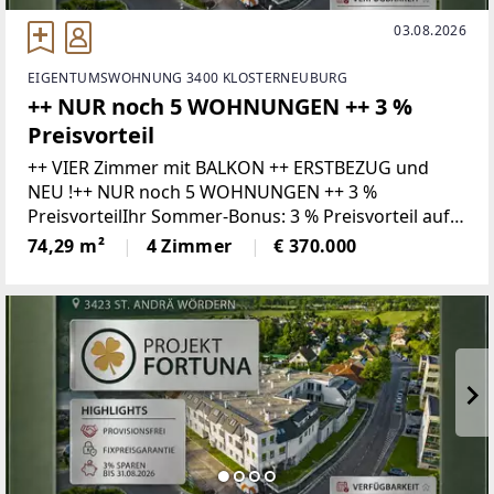
03.08.2026
EIGENTUMSWOHNUNG 3400 KLOSTERNEUBURG
++ NUR noch 5 WOHNUNGEN ++ 3 %
Preisvorteil
++ VIER Zimmer mit BALKON ++ ERSTBEZUG und
NEU !++ NUR noch 5 WOHNUNGEN ++ 3 %
PreisvorteilIhr Sommer-Bonus: 3 % Preisvorteil auf
Ihr neues Zuhause!Wer bis 31.08.2026 ein Kaufanbot
74,29 m²
4 Zimmer
€ 370.000
für eine Wohnung zum gültigen Listenpreis