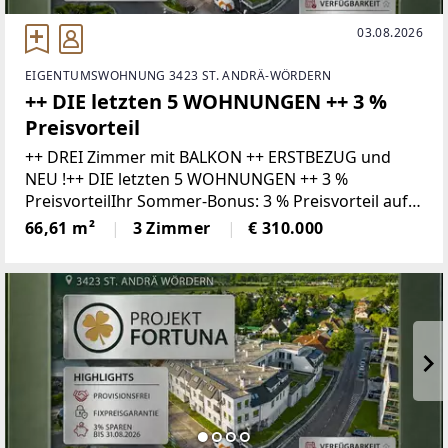
03.08.2026
EIGENTUMSWOHNUNG 3423 ST. ANDRÄ-WÖRDERN
++ DIE letzten 5 WOHNUNGEN ++ 3 %
Preisvorteil
++ DREI Zimmer mit BALKON ++ ERSTBEZUG und
NEU !++ DIE letzten 5 WOHNUNGEN ++ 3 %
PreisvorteilIhr Sommer-Bonus: 3 % Preisvorteil auf
Ihr neues Zuhause!Wer bis 31.08.2026 ein Kaufanbot
66,61 m²
3 Zimmer
€ 310.000
für eine Wohnung zum gültigen Listenpreis