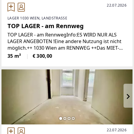
22.07.2026
LAGER 1030 WIEN, LANDSTRASSE
TOP LAGER - am Rennweg
TOP LAGER - am RennwegInfo:ES WIRD NUR ALS
LAGER ANGEBOTEN !Eine andere Nutzung ist nicht
möglich.++ 1030 Wien am RENNWEG ++Das MIET-
OBJEKT befindet sich - im SOUTERRAIN eines Altbaus
35 m²
€ 300,00
in begehrter
22.07.2026