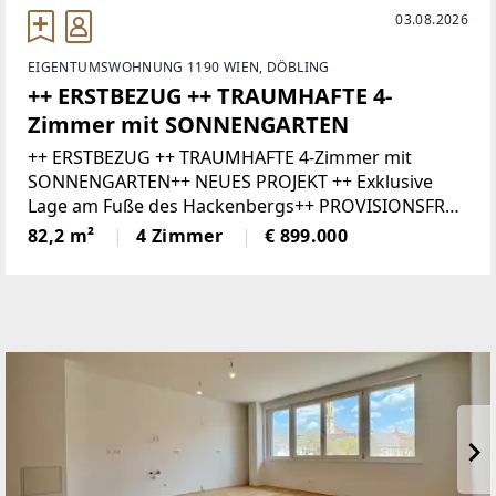
03.08.2026
EIGENTUMSWOHNUNG 1190 WIEN, DÖBLING
++ ERSTBEZUG ++ TRAUMHAFTE 4-
Zimmer mit SONNENGARTEN
++ ERSTBEZUG ++ TRAUMHAFTE 4-Zimmer mit
SONNENGARTEN++ NEUES PROJEKT ++ Exklusive
Lage am Fuße des Hackenbergs++ PROVISIONSFREI
FÜR DEN KÄUFER ++Im wunderschönen Neustift am
82,2 m²
4 Zimmer
€ 899.000
Walde im 19. Bezirk versprechen 32
Eigentumswohnungen