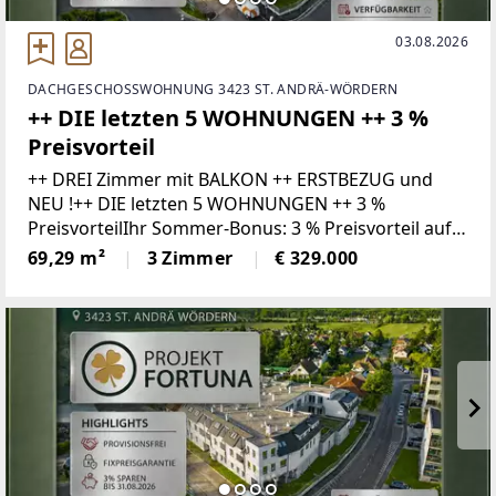
03.08.2026
DACHGESCHOSSWOHNUNG 3423 ST. ANDRÄ-WÖRDERN
++ DIE letzten 5 WOHNUNGEN ++ 3 %
Preisvorteil
++ DREI Zimmer mit BALKON ++ ERSTBEZUG und
NEU !++ DIE letzten 5 WOHNUNGEN ++ 3 %
PreisvorteilIhr Sommer-Bonus: 3 % Preisvorteil auf
Ihr neues Zuhause!Wer bis 31.08.2026 ein Kaufanbot
69,29 m²
3 Zimmer
€ 329.000
für eine Wohnung zum gültigen Listenpreis