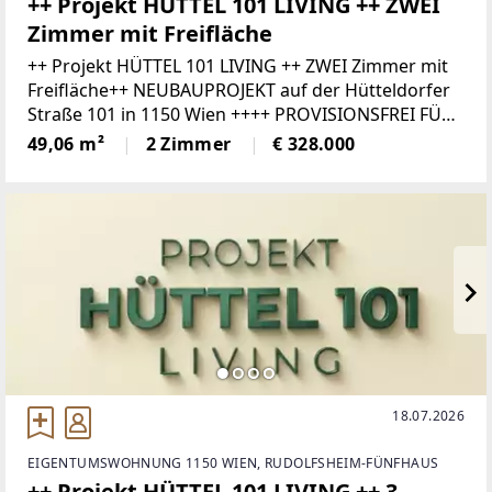
++ Projekt HÜTTEL 101 LIVING ++ ZWEI
Zimmer mit Freifläche
++ Projekt HÜTTEL 101 LIVING ++ ZWEI Zimmer mit
Freifläche++ NEUBAUPROJEKT auf der Hütteldorfer
Straße 101 in 1150 Wien ++++ PROVISIONSFREI FÜR
DEN KÄUFER ++ Mitten im jungen und dynamischen
49,06 m²
2 Zimmer
€ 328.000
15. Wiener Gemeindebezirk
18.07.2026
EIGENTUMSWOHNUNG 1150 WIEN, RUDOLFSHEIM-FÜNFHAUS
++ Projekt HÜTTEL 101 LIVING ++ 3-