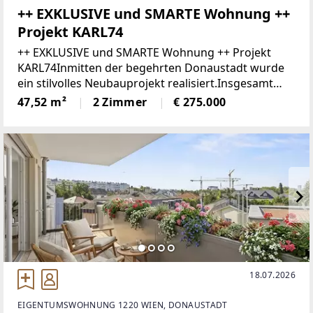
++ EXKLUSIVE und SMARTE Wohnung ++
Projekt KARL74
++ EXKLUSIVE und SMARTE Wohnung ++ Projekt
KARL74Inmitten der begehrten Donaustadt wurde
ein stilvolles Neubauprojekt realisiert.Insgesamt
wurden 33 freifinanzierte Eigentumswohnungen
47,52 m²
2 Zimmer
€ 275.000
sowie eine Gewerbefläche errichtet
18.07.2026
EIGENTUMSWOHNUNG 1220 WIEN, DONAUSTADT