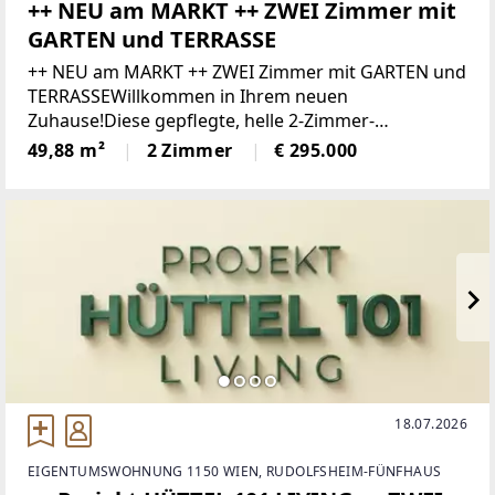
++ NEU am MARKT ++ ZWEI Zimmer mit
GARTEN und TERRASSE
++ NEU am MARKT ++ ZWEI Zimmer mit GARTEN und
TERRASSEWillkommen in Ihrem neuen
Zuhause!Diese gepflegte, helle 2-Zimmer-
Gartenwohnung befindet sich in einem modernen
49,88 m²
2 Zimmer
€ 295.000
Wohnhaus aus dem Jahr 2020 in der
Konstanziagasse 60,
18.07.2026
EIGENTUMSWOHNUNG 1150 WIEN, RUDOLFSHEIM-FÜNFHAUS