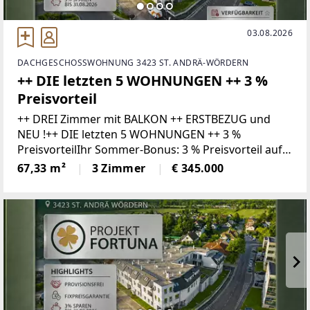
03.08.2026
DACHGESCHOSSWOHNUNG 3423 ST. ANDRÄ-WÖRDERN
++ DIE letzten 5 WOHNUNGEN ++ 3 %
Preisvorteil
++ DREI Zimmer mit BALKON ++ ERSTBEZUG und
NEU !++ DIE letzten 5 WOHNUNGEN ++ 3 %
PreisvorteilIhr Sommer-Bonus: 3 % Preisvorteil auf
Ihr neues Zuhause!Wer bis 31.08.2026 ein Kaufanbot
67,33 m²
3 Zimmer
€ 345.000
für eine Wohnung zum gültigen Listenpreis