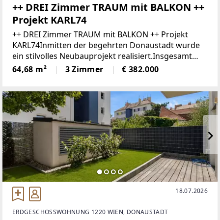
++ DREI Zimmer TRAUM mit BALKON ++
Projekt KARL74
++ DREI Zimmer TRAUM mit BALKON ++ Projekt
KARL74Inmitten der begehrten Donaustadt wurde
ein stilvolles Neubauprojekt realisiert.Insgesamt
wurden 33 freifinanzierte Eigentumswohnungen
64,68 m²
3 Zimmer
€ 382.000
sowie eine Gewerbefläche errichtet
18.07.2026
ERDGESCHOSSWOHNUNG 1220 WIEN, DONAUSTADT