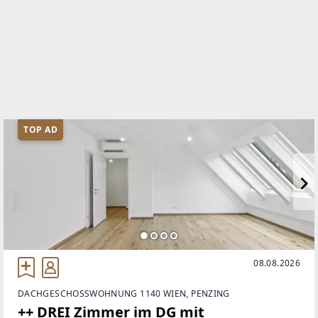
+43 664 346 1311
WEBSITE
https://www.ps-immo.co.at/
EMAIL
office@ps-immo.co.at
TOP AD
08.08.2026
DACHGESCHOSSWOHNUNG 1140 WIEN, PENZING
++ DREI Zimmer im DG mit