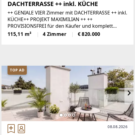
DACHTERRASSE ++ inkl. KÜCHE
++ GENIALE VIER Zimmer mit DACHTERRASSE ++ inkl.
KÜCHE++ PROJEKT MAXIMILIAN ++ ++
PROVISIONSFREI für den Käufer und komplett
SCHLÜSSELFERTIG ++++ Im Kaufpreis ist ebenfalls
115,11 m²
4 Zimmer
€ 820.000
eine voll ausgestattete Markenküche enthalten ++In
TOP AD
08.08.2026