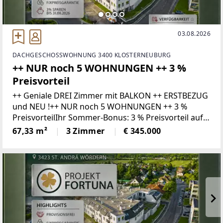
03.08.2026
DACHGESCHOSSWOHNUNG 3400 KLOSTERNEUBURG
++ NUR noch 5 WOHNUNGEN ++ 3 %
Preisvorteil
++ Geniale DREI Zimmer mit BALKON ++ ERSTBEZUG
und NEU !++ NUR noch 5 WOHNUNGEN ++ 3 %
PreisvorteilIhr Sommer-Bonus: 3 % Preisvorteil auf
Ihr neues Zuhause!Wer bis 31.08.2026 ein Kaufanbot
67,33 m²
3 Zimmer
€ 345.000
für eine Wohnung zum gültigen Listenpreis