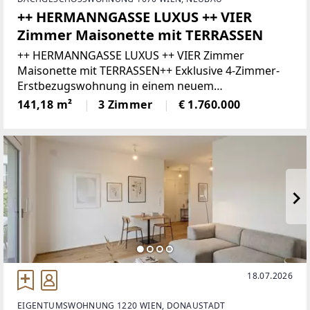
++ HERMANNGASSE LUXUS ++ VIER
Zimmer Maisonette mit TERRASSEN
++ HERMANNGASSE LUXUS ++ VIER Zimmer
Maisonette mit TERRASSEN++ Exklusive 4-Zimmer-
Erstbezugswohnung in einem neuem
Dachgeschossausbau in der HERMANNGASSE in
141,18 m²
3 Zimmer
€ 1.760.000
1070 Wien ++In einer ruhigen Seitengasse des
trendigen 7.
18.07.2026
EIGENTUMSWOHNUNG 1220 WIEN, DONAUSTADT