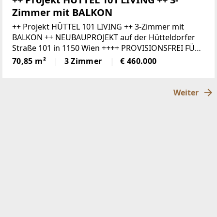
Zimmer mit BALKON
++ Projekt HÜTTEL 101 LIVING ++ 3-Zimmer mit
BALKON ++ NEUBAUPROJEKT auf der Hütteldorfer
Straße 101 in 1150 Wien ++++ PROVISIONSFREI FÜR
DEN KÄUFER ++ Mitten im jungen und dynamischen
70,85 m²
3 Zimmer
€ 460.000
15. Wiener Gemeindebezirk
Weiter