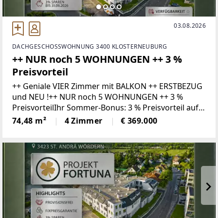
03.08.2026
DACHGESCHOSSWOHNUNG 3400 KLOSTERNEUBURG
++ NUR noch 5 WOHNUNGEN ++ 3 %
Preisvorteil
++ Geniale VIER Zimmer mit BALKON ++ ERSTBEZUG
und NEU !++ NUR noch 5 WOHNUNGEN ++ 3 %
PreisvorteilIhr Sommer-Bonus: 3 % Preisvorteil auf
Ihr neues Zuhause!Wer bis 31.08.2026 ein Kaufanbot
74,48 m²
4 Zimmer
€ 369.000
für eine Wohnung zum gültigen Listenpreis