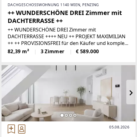
DACHGESCHOSSWOHNUNG 1140 WIEN, PENZING
++ WUNDERSCHÖNE DREI Zimmer mit
DACHTERRASSE ++
++ WUNDERSCHÖNE DREI Zimmer mit
DACHTERRASSE ++++ NEU ++ PROJEKT MAXIMILIAN
++ ++ PROVISIONSFREI für den Käufer und komplett
SCHLÜSSELFERTIG ++In begehrter, zentraler und
82,39 m²
3 Zimmer
€ 589.000
dennoch ruhiger Lage des 14. Wiener
Gemeindebezirks
05.08.2026