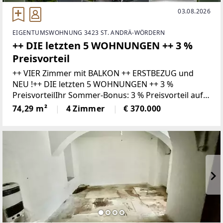
03.08.2026
EIGENTUMSWOHNUNG 3423 ST. ANDRÄ-WÖRDERN
++ DIE letzten 5 WOHNUNGEN ++ 3 %
Preisvorteil
++ VIER Zimmer mit BALKON ++ ERSTBEZUG und
NEU !++ DIE letzten 5 WOHNUNGEN ++ 3 %
PreisvorteilIhr Sommer-Bonus: 3 % Preisvorteil auf
Ihr neues Zuhause!Wer bis 31.08.2026 ein Kaufanbot
74,29 m²
4 Zimmer
€ 370.000
für eine Wohnung zum gültigen Listenpreis