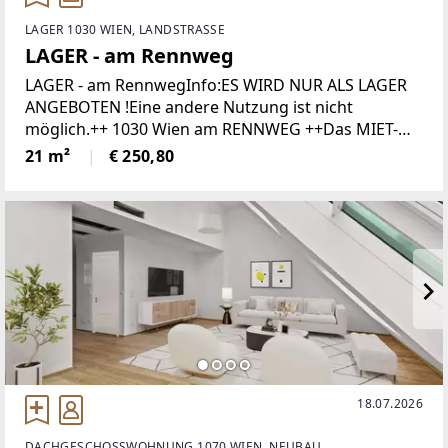
LAGER 1030 WIEN, LANDSTRASSE
LAGER - am Rennweg
LAGER - am RennwegInfo:ES WIRD NUR ALS LAGER
ANGEBOTEN !Eine andere Nutzung ist nicht
möglich.++ 1030 Wien am RENNWEG ++Das MIET-
OBJEKT befindet sich - im SOUTERRAIN eines Altbaus
21 m²
€ 250,80
in begehrter Lage
18.07.2026
DACHGESCHOSSWOHNUNG 1070 WIEN, NEUBAU