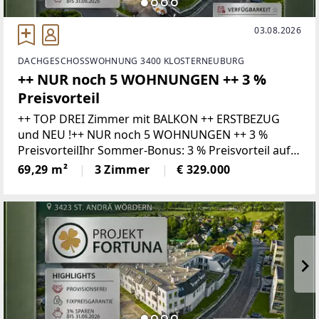
03.08.2026
DACHGESCHOSSWOHNUNG 3400 KLOSTERNEUBURG
++ NUR noch 5 WOHNUNGEN ++ 3 %
Preisvorteil
++ TOP DREI Zimmer mit BALKON ++ ERSTBEZUG
und NEU !++ NUR noch 5 WOHNUNGEN ++ 3 %
PreisvorteilIhr Sommer-Bonus: 3 % Preisvorteil auf
Ihr neues Zuhause!Wer bis 31.08.2026 ein Kaufanbot
69,29 m²
3 Zimmer
€ 329.000
für eine Wohnung zum gültigen Listenpreis