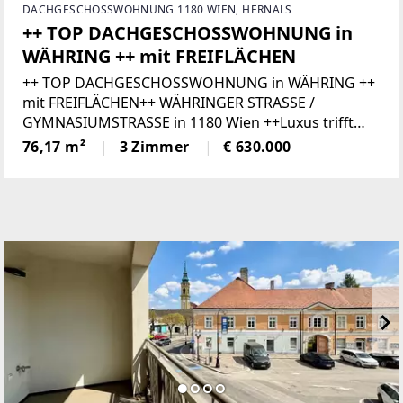
DACHGESCHOSSWOHNUNG 1180 WIEN, HERNALS
++ TOP DACHGESCHOSSWOHNUNG in
WÄHRING ++ mit FREIFLÄCHEN
++ TOP DACHGESCHOSSWOHNUNG in WÄHRING ++
mit FREIFLÄCHEN++ WÄHRINGER STRASSE /
GYMNASIUMSTRASSE in 1180 Wien ++Luxus trifft
Altbaucharme – Traum im Dachgeschoss über
76,17 m²
3 Zimmer
€ 630.000
einem prachtvollen Jahrhundertwendehaus.In
begehrter