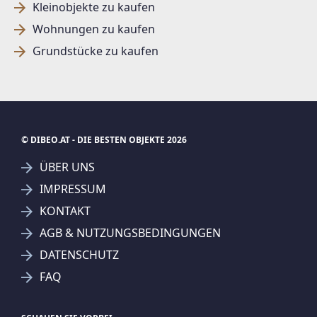
Kleinobjekte zu kaufen
Wohnungen zu kaufen
Grundstücke zu kaufen
© DIBEO.AT - DIE BESTEN OBJEKTE 2026
ÜBER UNS
IMPRESSUM
KONTAKT
SUCHAGENT ANLEGEN FÜR DIE
AGB & NUTZUNGSBEDINGUNGEN
AKTUELLEN SUCHKRITERIEN
DATENSCHUTZ
Prima Service PS Immobilien e.U.
FAQ
Treffer verfeinern
Ich stimme der Verarbeitung meiner Daten, wie