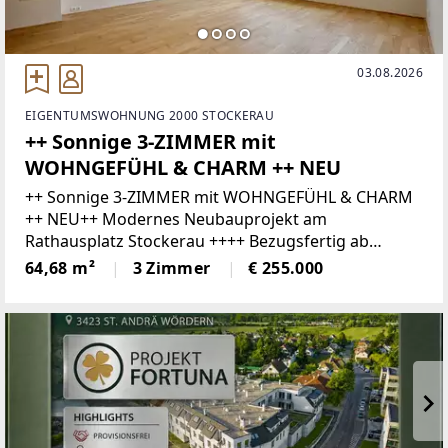
03.08.2026
EIGENTUMSWOHNUNG 2000 STOCKERAU
++ Sonnige 3-ZIMMER mit
WOHNGEFÜHL & CHARM ++ NEU
++ Sonnige 3-ZIMMER mit WOHNGEFÜHL & CHARM
++ NEU++ Modernes Neubauprojekt am
Rathausplatz Stockerau ++++ Bezugsfertig ab
SOFORT ++In erstklassiger Lage von Stockerau,
64,68 m²
3 Zimmer
€ 255.000
direkt am Rathausplatz, wurde ein hochwertiges