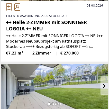
03.08.2026
EIGENTUMSWOHNUNG 2000 STOCKERAU
++ Helle 2-ZIMMER mit SONNIGER
LOGGIA ++ NEU
++ Helle 2-ZIMMER mit SONNIGER LOGGIA ++ NEU++
Modernes Neubauprojekt am Rathausplatz
Stockerau ++++ Bezugsfertig ab SOFORT ++In
erstklassiger Lage von Stockerau, direkt am
67,23 m²
2 Zimmer
€ 270.000
Rathausplatz, wurde ein hochwertiges
Neubauprojekt