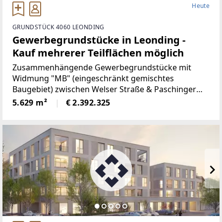
Heute
GRUNDSTÜCK 4060 LEONDING
Gewerbegrundstücke in Leonding -
Kauf mehrerer Teilflächen möglich
Zusammenhängende Gewerbegrundstücke mit
Widmung "MB" (eingeschränkt gemischtes
Baugebiet) zwischen Welser Straße & Paschinger
Straße nahe der Gemeindegrenze zu Linz.Die drei
5.629 m²
€ 2.392.325
Grundstück können einzeln oder gesamt erworben
werden.Öffentliche