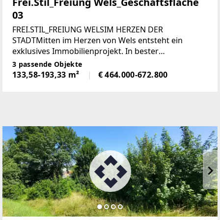
Frei.Stil_Freiung Wels_Geschäftsfläche
03
FREI.STIL_FREIUNG WELSIM HERZEN DER
STADTMitten im Herzen von Wels entsteht ein
exklusives Immobilienprojekt. In bester
Innenstadtlage, direkt an der Freiung, vereinen sich
3 passende Objekte
urbaner Komfort, hochwertige Architektur und
133,58-193,33 m²
€ 464.000-672.800
beste Erreichbarkeit.