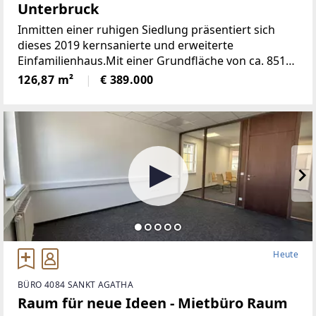
Unterbruck
Inmitten einer ruhigen Siedlung präsentiert sich
dieses 2019 kernsanierte und erweiterte
Einfamilienhaus.Mit einer Grundfläche von ca. 851
m² und einer durchdacht gestalteten Wohnfläche
126,87 m²
€ 389.000
von ca. 126 m² bietet dieses Zuhause ein
Heute
BÜRO 4084 SANKT AGATHA
Raum für neue Ideen - Mietbüro Raum