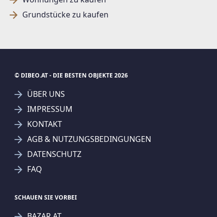
Grundstücke zu kaufen
© DIBEO.AT - DIE BESTEN OBJEKTE 2026
ÜBER UNS
IMPRESSUM
KONTAKT
SUCHAGENT ANLEGEN FÜR DIE
AGB & NUTZUNGSBEDINGUNGEN
AKTUELLEN SUCHKRITERIEN
DATENSCHUTZ
Real-Treuhand Immobilien Vertriebs GmbH
FAQ
Treffer verfeinern
Ich stimme der Verarbeitung meiner Daten, wie
SCHAUEN SIE VORBEI
in den
Datenschutzbestimmungen
beschrieben,
BAZAR.AT