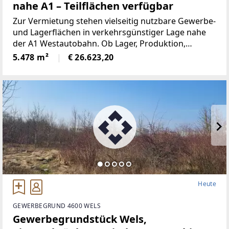
nahe A1 – Teilflächen verfügbar
Zur Vermietung stehen vielseitig nutzbare Gewerbe-
und Lagerflächen in verkehrsgünstiger Lage nahe
der A1 Westautobahn. Ob Lager, Produktion,
Logistik, Werkstätte oder Gewerbebetrieb – die
5.478 m²
€ 26.623,20
Flächen können flexibel an den jeweiligen Bedarf
angepasst
Heute
GEWERBEGRUND 4600 WELS
Gewerbegrundstück Wels,