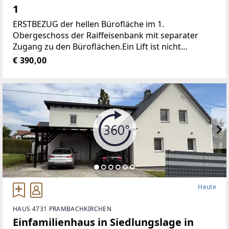
1
ERSTBEZUG der hellen Bürofläche im 1.
Obergeschoss der Raiffeisenbank mit separater
Zugang zu den Büroflächen.Ein Lift ist nicht
vorhanden!Jedes Büro ist mit einem Schließsystem
€ 390,00
ausgestattet.Durch den gut durchdachten
Grundriss
Heute
HAUS 4731 PRAMBACHKIRCHEN
Einfamilienhaus in Siedlungslage in