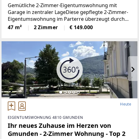
zentraler Lage
Gemütliche 2-Zimmer-Eigentumswohnung mit
Garage in zentraler LageDiese gepflegte 2-Zimmer-
Eigentumswohnung im Parterre überzeugt durch
ihre praktische Raumaufteilung sowie die attraktive
47 m²
2 Zimmer
€ 149.000
Lage mit guter Verkehrsanbindung. Das
Heute
EIGENTUMSWOHNUNG 4810 GMUNDEN
Ihr neues Zuhause im Herzen von
Gmunden - 2-Zimmer Wohnung - Top 2