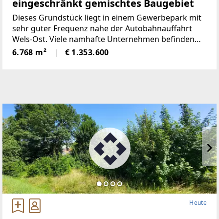
eingeschränkt gemischtes Baugebiet
Dieses Grundstück liegt in einem Gewerbepark mit
sehr guter Frequenz nahe der Autobahnauffahrt
Wels-Ost. Viele namhafte Unternehmen befinden
sich in direkter Nachbarschaft.Die Fläche ist als
6.768 m²
€ 1.353.600
"MB" - eingeschränkt gemischtes Baugebiet -
ausgewiesen.Für
Heute