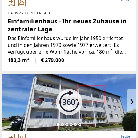
HAUS 4722 PEUERBACH
Einfamilienhaus - Ihr neues Zuhause in
zentraler Lage
Das Einfamilienhaus wurde im Jahr 1950 errichtet
und in den Jahren 1970 sowie 1977 erweitert. Es
verfügt über eine Wohnfläche von ca. 180 m², die
sich auf Erdgeschoss und Obergeschoss
180,3 m²
€ 279.000
verteilt.Zusätzlich stehen im Kellergeschoss
inklusive Garage
Heute