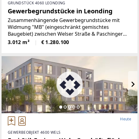
GRUNDSTÜCK 4060 LEONDING
Gewerbegrundstücke in Leonding
Zusammenhängende Gewerbegrundstücke mit
Widmung "MB" (eingeschränkt gemischtes
Baugebiet) zwischen Welser Straße & Paschinger
Straße nahe der Gemeindegrenze zu Linz.Die drei
3.012 m²
€ 1.280.100
Grundstück können einzeln oder gesamt erworben
werden.Öffentliche
Heute
GEWERBEOBJEKT 4600 WELS