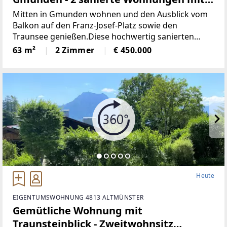
Seeblick
Mitten in Gmunden wohnen und den Ausblick vom
Balkon auf den Franz-Josef-Platz sowie den
Traunsee genießen.Diese hochwertig sanierten
Wohnungen am Franz-Josef-Platz verbinden den
63 m²
2 Zimmer
€ 450.000
Charme eines Stadthauses (BJ 1970) mit modernem
Heute
EIGENTUMSWOHNUNG 4813 ALTMÜNSTER
Gemütliche Wohnung mit
Traunsteinblick - Zweitwohnsitz