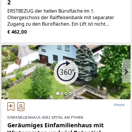
2
ERSTBEZUG der hellen Bürofläche im 1.
Obergeschoss der Raiffeisenbank mit separater
Zugang zu den Büroflächen. Ein Lift ist nicht
vorhanden!Jedes Büro ist mit einem Schließsystem
€ 462,00
ausgestattet.Durch den gut durchdachten
Grundriss eignen
Heute
EINFAMILIENHAUS 4582 SPITAL AM PYHRN
Geräumiges Einfamilienhaus mit