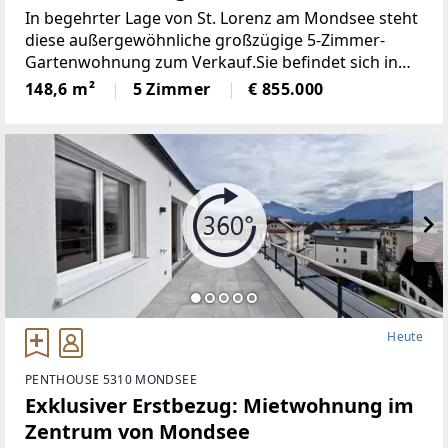
In begehrter Lage von St. Lorenz am Mondsee steht
diese außergewöhnliche großzügige 5-Zimmer-
Gartenwohnung zum Verkauf.Sie befindet sich in
einem modernen, 2019 erbauten Mehrfamilienhaus
148,6 m²
5 Zimmer
€ 855.000
und beeindruckt durch eine Wohnfläche von rund
148 m²
Heute
PENTHOUSE 5310 MONDSEE
Exklusiver Erstbezug: Mietwohnung im
Zentrum von Mondsee