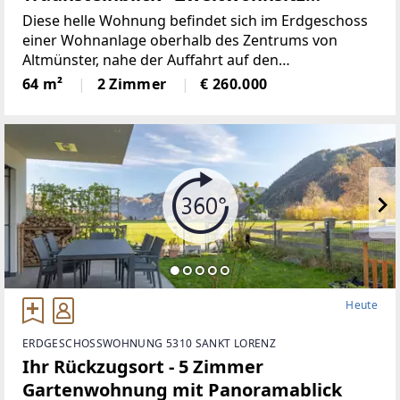
möglich
Diese helle Wohnung befindet sich im Erdgeschoss
einer Wohnanlage oberhalb des Zentrums von
Altmünster, nahe der Auffahrt auf den
Gmundnerberg.Die Wohnung besteht
64 m²
2 Zimmer
€ 260.000
aus:VorraumBadezimmer mit Dusche und
WCWohnbereich
Heute
ERDGESCHOSSWOHNUNG 5310 SANKT LORENZ
Ihr Rückzugsort - 5 Zimmer
Gartenwohnung mit Panoramablick