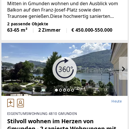
Mitten in Gmunden wohnen und den Ausblick vom
Balkon auf den Franz-Josef-Platz sowie den
Traunsee genießen.Diese hochwertig sanierten
Wohnungen am Franz-Josef-Platz verbinden den
2 passende Objekte
Charme eines Stadthauses (BJ 1970) mit modernem
63-65 m²
2 Zimmer
€ 450.000-550.000
Heute
EIGENTUMSWOHNUNG 4810 GMUNDEN
Stilvoll wohnen im Herzen von
Gmunden - 2 sanierte Wohnungen mit