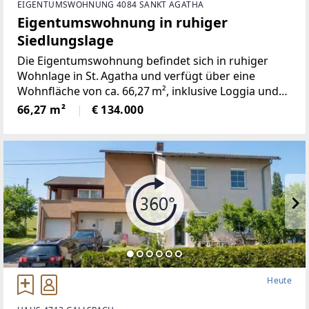
EIGENTUMSWOHNUNG 4084 SANKT AGATHA
Eigentumswohnung in ruhiger
Siedlungslage
Die Eigentumswohnung befindet sich in ruhiger
Wohnlage in St. Agatha und verfügt über eine
Wohnfläche von ca. 66,27 m², inklusive Loggia und
Balkon.Die Wohnung liegt im 2. Stock eines
66,27 m²
€ 134.000
Wohnhauses ohne Lift und überzeugt durch eine
durchdachte
Heute