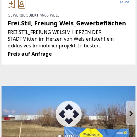
Heute
GEWERBEOBJEKT 4600 WELS
Frei.Stil, Freiung Wels_Gewerbeflächen
FREI.STIL_FREIUNG WELSIM HERZEN DER
STADTMitten im Herzen von Wels entsteht ein
exklusives Immobilienprojekt. In bester
Innenstadtlage, direkt an der Freiung, vereinen sich
Preis auf Anfrage
urbaner Komfort, hochwertige Architektur und
beste Erreichbarkeit.