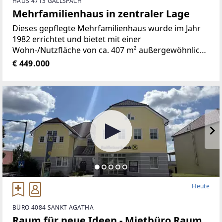
HAUS 4713 GALLSPACH
Mehrfamilienhaus in zentraler Lage
Dieses gepflegte Mehrfamilienhaus wurde im Jahr
1982 errichtet und bietet mit einer
Wohn-/Nutzfläche von ca. 407 m² außergewöhnlich
viel Platz. Die Liegenschaft befindet sich auf einem
€ 449.000
ca. 914 m² großen Grundstück in zentraler Lage von
Gallspach und
Heute
BÜRO 4084 SANKT AGATHA
Raum für neue Ideen - Mietbüro Raum