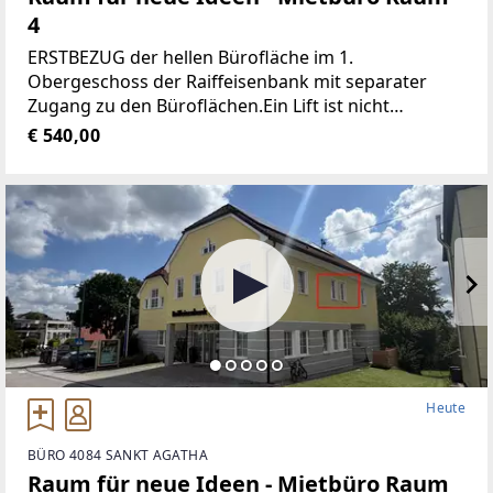
4
ERSTBEZUG der hellen Bürofläche im 1.
Obergeschoss der Raiffeisenbank mit separater
Zugang zu den Büroflächen.Ein Lift ist nicht
vorhanden!Jedes Büro ist mit einem Schließsystem
€ 540,00
ausgestattet.Durch den gut durchdachten
Grundriss
Heute
BÜRO 4084 SANKT AGATHA
Raum für neue Ideen - Mietbüro Raum