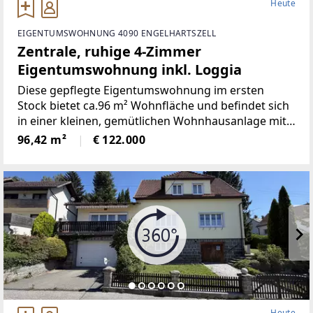
Heute
EIGENTUMSWOHNUNG 4090 ENGELHARTSZELL
Zentrale, ruhige 4-Zimmer
Eigentumswohnung inkl. Loggia
Diese gepflegte Eigentumswohnung im ersten
Stock bietet ca.96 m² Wohnfläche und befindet sich
in einer kleinen, gemütlichen Wohnhausanlage mit
nur zwei Stiegen und jeweils vier Einheiten. Die
96,42 m²
€ 122.000
überschaubare Größe sorgt für eine angenehme,
familiäre
Heute