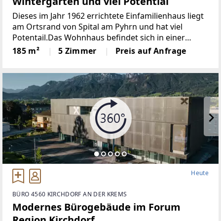
Wintergarten und viel Potential
Dieses im Jahr 1962 errichtete Einfamilienhaus liegt
am Ortsrand von Spital am Pyhrn und hat viel
Potentail.Das Wohnhaus befindet sich in einer
attraktiven Wohngegend in unmittelbarer Nähe
185 m²
5 Zimmer
Preis auf Anfrage
zum Ortszentrum Spital am Pyhrn mit seinem
barocken
Heute
BÜRO 4560 KIRCHDORF AN DER KREMS
Modernes Bürogebäude im Forum
Region Kirchdorf