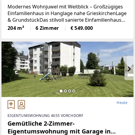
Modernes Wohnjuwel mit Weitblick – Großzügiges
Einfamilienhaus in Hanglage nahe GrieskirchenLage
& GrundstückDas stilvoll sanierte Einfamilienhaus
präsentiert sich als echtes
204 m²
6 Zimmer
€ 549.000
Heute
EIGENTUMSWOHNUNG 4655 VORCHDORF
Gemütliche 2-Zimmer-
Eigentumswohnung mit Garage in