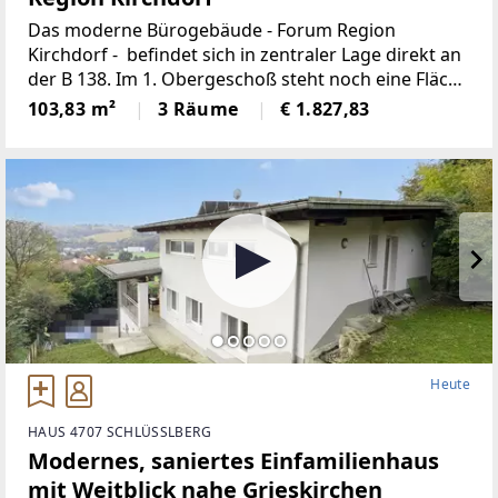
Das moderne Bürogebäude - Forum Region
Kirchdorf - befindet sich in zentraler Lage direkt an
der B 138. Im 1. Obergeschoß steht noch eine Fläche
mit rd. 103 m² zur Verfügung. Es stehen
103,83 m²
3 Räume
€ 1.827,83
Kundenparkplätze vor dem Gebäude
Heute
HAUS 4707 SCHLÜSSLBERG
Modernes, saniertes Einfamilienhaus
mit Weitblick nahe Grieskirchen