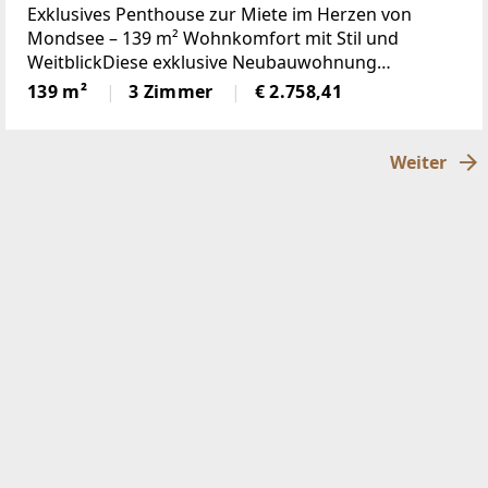
Exklusives Penthouse zur Miete im Herzen von
Mondsee – 139 m² Wohnkomfort mit Stil und
WeitblickDiese exklusive Neubauwohnung
(Erstbezug) überzeugt durch modernes Design,
139 m²
3 Zimmer
€ 2.758,41
großzügige Raumaufteilung und eine
außergewöhnlich zentrale
Weiter