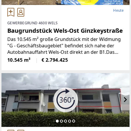
Heute
GEWERBEGRUND 4600 WELS
Baugrundstück Wels-Ost Ginzkeystraße
Das 10.545 m² große Grundstück mit der Widmung
"G - Geschäftsbaugebiet" befindet sich nahe der
Autobahnauffahrt Wels-Ost direkt an der B1.Das
Grundstück liegt angrenzend an den WELAS Park in
10.545 m²
€ 2.794.425
Wels. Auf Grund der ausgezeichneten Lage sind
viele