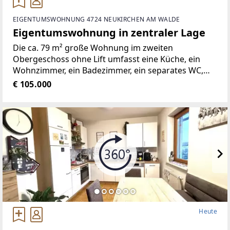
EIGENTUMSWOHNUNG 4724 NEUKIRCHEN AM WALDE
Eigentumswohnung in zentraler Lage
Die ca. 79 m² große Wohnung im zweiten
Obergeschoss ohne Lift umfasst eine Küche, ein
Wohnzimmer, ein Badezimmer, ein separates WC,
einen Vorraum sowie zwei Schlafzimmer. Zusätzlich
€ 105.000
verfügt die Wohnung über zwei sonnige Loggien,
die zum Entspannen
Heute