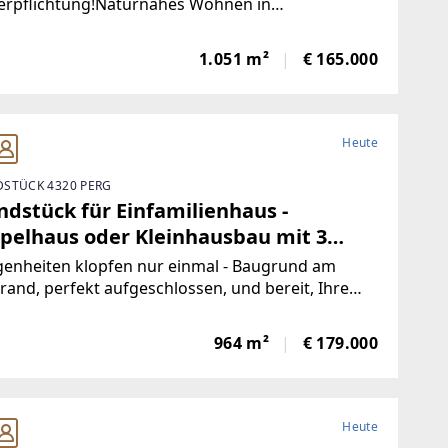
erpflichtung!Naturnahes Wohnen in
telbarer Nähe zur Landeshauptstadt Linz -
bettet
1.051 m²
€ 165.000
Heute
STÜCK 4320 PERG
ndstück für Einfamilienhaus -
pelhaus oder Kleinhausbau mit 3
heiten
genheiten klopfen nur einmal - Baugrund am
rand, perfekt aufgeschlossen, und bereit, Ihre
äne zu verwirklichen! Details:Ideal für ein
milienhaus (Platz
964 m²
€ 179.000
Heute