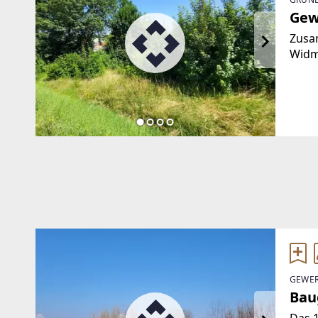
Gew
Zusa
Widm
zwisc
Geme
einz
GEWER
Bau