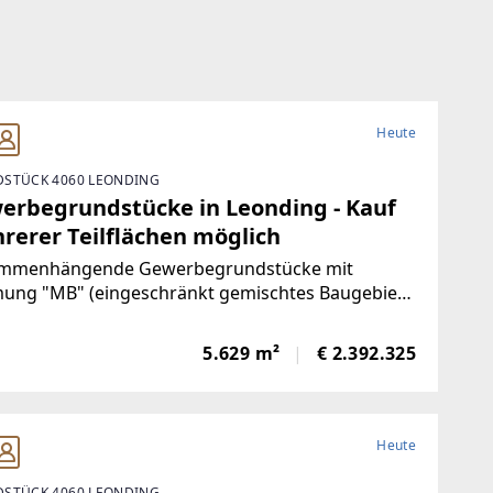
Heute
STÜCK 4060 LEONDING
erbegrundstücke in Leonding - Kauf
rerer Teilflächen möglich
mmenhängende Gewerbegrundstücke mit
ung "MB" (eingeschränkt gemischtes Baugebiet)
hen Welser Straße & Paschinger Straße nahe der
indegrenze zu Linz.Die drei Grundstück können
5.629 m²
€ 2.392.325
eln oder gesamt erworben werden.Öffentliche
Heute
STÜCK 4060 LEONDING