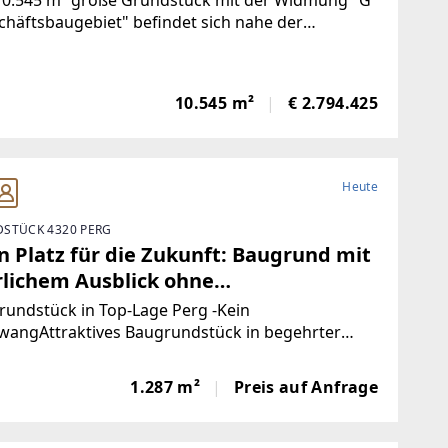
10.545 m² große Grundstück mit der Widmung "G
chäftsbaugebiet" befindet sich nahe der
ahnauffahrt Wels-Ost direkt an der B1.Das
dstück liegt angrenzend an den WELAS Park in
 Auf Grund der ausgezeichneten Lage sind viele
10.545 m²
€ 2.794.425
Heute
STÜCK 4320 PERG
n Platz für die Zukunft: Baugrund mit
rlichem Ausblick ohne
verpflichtung
undstück in Top-Lage Perg -Kein
wangAttraktives Baugrundstück in begehrter
lage von Perg zu verkaufen.Das großzügige
stück bietet eine schöne Aussichtslage, viel Platz
1.287 m²
Preis auf Anfrage
ndividuelle Wohnideen und überzeugt durch die