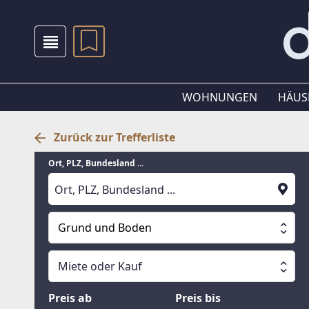
WOHNUNGEN
HÄUS
Zurück zur Trefferliste
Ort, PLZ, Bundesland ...
Grund und Boden
Alle Immobilien
Miete oder Kauf
Suche läuft
Wohnungen
Miete oder Kauf
Preis ab
Preis bis
Häuser