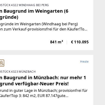
STÜCK 4322 WINDHAAG BEI PERG
n Baugrund im Weingarten (6
gründe)
ugründe im Weingarten (Windhaag bei Perg)
n zum Verkauf-provisionsfrei für den Käufer!Top
Top16; von 764 -783m2 Baugrund zzgl Trenngrün
jedem Top;Gesamt (Baugrund und Trenngrün): von
841 m²
€ 110.095
41-858m2Preis
Heute
STÜCK 4323 MÜNZBACH
n Baugrund in Münzbach: nur mehr 1
grund verfügbar-Neuer Preis!
und in guter Lage in Münzbach; provisionfrei für
Top 3: 842 m2, EUR 87.147gute
südliche Ausrichtung; BauverpflichtungWeitere