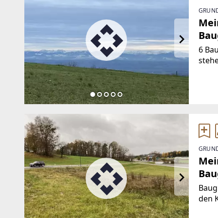
GRUND
Mei
Bau
6 Ba
stehe
11- 
bei 
ca 8
GRUND
Mei
Bau
Baugr
den Käufer!
Lage;