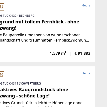
Heute
STÜCK 4324 RECHBERG
grund mit tollem Fernblick - ohne
zwang!
e Bauparzelle umgeben von wunderschöner
llandschaft und traumhaften Fernblick.Widmung
gebietOÖ BauordnungKeine Bauverpflichtung -
als
1.579 m²
€ 91.883
Heute
STÜCK 4311 SCHWERTBERG
raktives Baugrundstück ohne
zwang - schöne Lage!
ktives Grundstück in leichter Höhenlage ohne