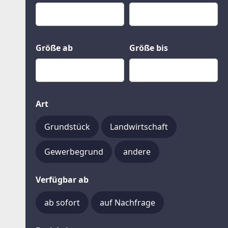
Kauf
Gewerbeobjekte
Miete
Grund und Boden
Mietkauf
Kleinobjekte
Größe ab
Größe bis
Art
Grundstück
Landwirtschaft
Gewerbegrund
andere
Verfügbar ab
ab sofort
auf Nachfrage