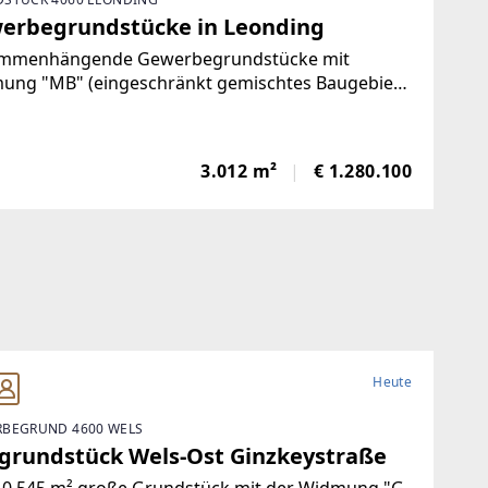
erbegrundstücke in Leonding
mmenhängende Gewerbegrundstücke mit
ung "MB" (eingeschränkt gemischtes Baugebiet)
hen Welser Straße & Paschinger Straße nahe der
indegrenze zu Linz.Die drei Grundstück können
eln oder gesamt erworben werden.Öffentliche
3.012 m²
€ 1.280.100
Heute
BEGRUND 4600 WELS
grundstück Wels-Ost Ginzkeystraße