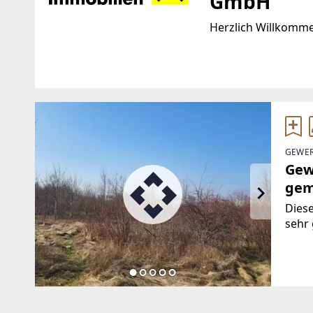
GmbH
Herzlich Willkomm
Standort
WEBSITE
https://www.raiffei
Europaplatz 1a
4020 Linz
EMAIL
GEWER
TELEFON
office@raiffeisen-i
Gew
+43 (0)50 6596 8002
gem
Diese
sehr 
Ost. 
direk
einge
ausg