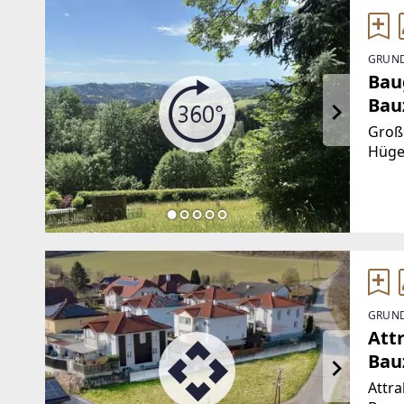
GRUND
Bau
Bau
Groß
Hüge
Wohn
auch 
GRUND
Att
Bau
Attra