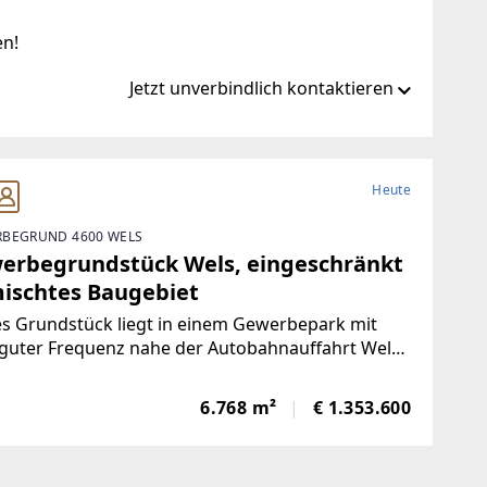
en!
Jetzt unverbindlich kontaktieren
sen-immobilien.at/de
Heute
BEGRUND 4600 WELS
mmobilien.at
erbegrundstück Wels, eingeschränkt
ischtes Baugebiet
s Grundstück liegt in einem Gewerbepark mit
guter Frequenz nahe der Autobahnauffahrt Wels-
Viele namhafte Unternehmen befinden sich in
ter Nachbarschaft.Die Fläche ist als "MB" -
6.768 m²
€ 1.353.600
schränkt gemischtes Baugebiet -
ewiesen.Für