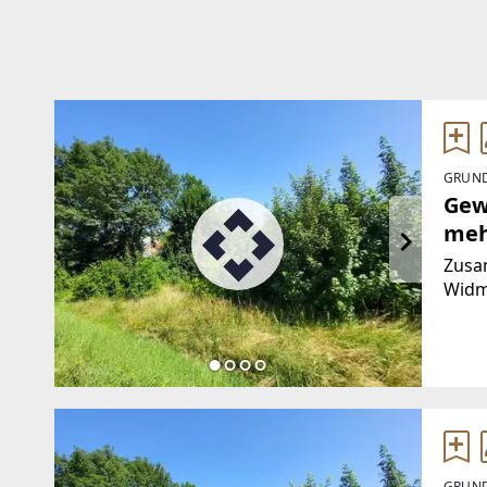
GRUND
Gew
meh
Zusa
Widm
zwisc
Geme
einz
GRUND