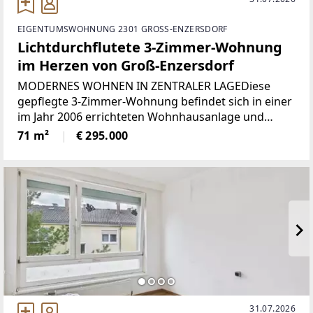
EIGENTUMSWOHNUNG 2301 GROSS-ENZERSDORF
Lichtdurchflutete 3-Zimmer-Wohnung
im Herzen von Groß-Enzersdorf
MODERNES WOHNEN IN ZENTRALER LAGEDiese
gepflegte 3-Zimmer-Wohnung befindet sich in einer
im Jahr 2006 errichteten Wohnhausanlage und
überzeugt durch ihre hervorragende Lage im
71 m²
€ 295.000
Zentrum von Groß-Enzersdorf. Hier finden Sie eine
virtuelle
31.07.2026