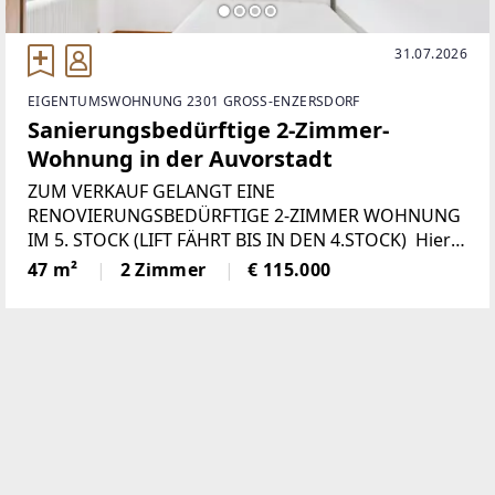
31.07.2026
EIGENTUMSWOHNUNG 2301 GROSS-ENZERSDORF
Sanierungsbedürftige 2-Zimmer-
Wohnung in der Auvorstadt
ZUM VERKAUF GELANGT EINE
RENOVIERUNGSBEDÜRFTIGE 2-ZIMMER WOHNUNG
IM 5. STOCK (LIFT FÄHRT BIS IN DEN 4.STOCK) Hier
finden Sie eine virtuelle Tour der Wohnung: Hier
47 m²
2 Zimmer
€ 115.000
Klicken!
[https://tour.giraffe360.com/ce026826ff914bb697fe3
f3157d39665]Die