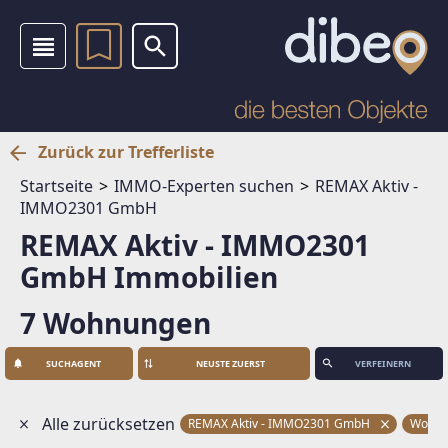
Zurück zur Trefferliste
Startseite
IMMO-Experten suchen
REMAX Aktiv -
IMMO2301 GmbH
REMAX Aktiv - IMMO2301
GmbH Immobilien
7 Wohnungen
SUCHAGENT
VERFEINERN
Alle zurücksetzen
REMAX Aktiv - IMMO2301 GmbH
Wohn