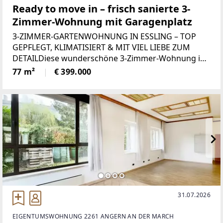
Ready to move in – frisch sanierte 3-
Zimmer-Wohnung mit Garagenplatz
3-ZIMMER-GARTENWOHNUNG IN ESSLING – TOP
GEPFLEGT, KLIMATISIERT & MIT VIEL LIEBE ZUM
DETAILDiese wunderschöne 3-Zimmer-Wohnung in
Essling überzeugt durch ihren ausgezeichneten
77 m²
€ 399.000
Zustand, eine durchdachte Raumaufteilung und
einen privaten Garten,
31.07.2026
EIGENTUMSWOHNUNG 2261 ANGERN AN DER MARCH