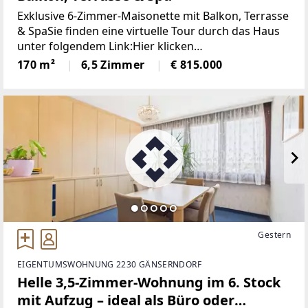
Exklusive 6-Zimmer-Maisonette mit Balkon, Terrasse
& SpaSie finden eine virtuelle Tour durch das Haus
unter folgendem Link:Hier klicken
[https://tour.giraffe360.com/b9ef1482b7394e6189fd
170 m²
6,5 Zimmer
€ 815.000
4da82c82c017/]Diese außergewöhnliche
Maisonette-Wohnung
Gestern
EIGENTUMSWOHNUNG 2230 GÄNSERNDORF
Helle 3,5-Zimmer-Wohnung im 6. Stock
mit Aufzug – ideal als Büro oder