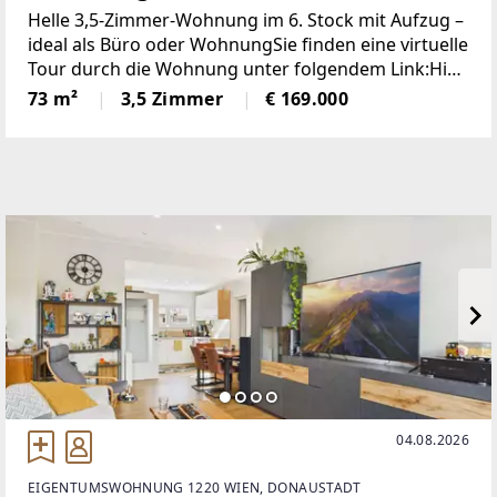
Wohnung
Helle 3,5-Zimmer-Wohnung im 6. Stock mit Aufzug –
ideal als Büro oder WohnungSie finden eine virtuelle
Tour durch die Wohnung unter folgendem Link:Hier
klicken
73 m²
3,5 Zimmer
€ 169.000
[https://tour.giraffe360.com/aa5d9ae7d2e243819219
297fee535e4f]Diese
04.08.2026
EIGENTUMSWOHNUNG 1220 WIEN, DONAUSTADT