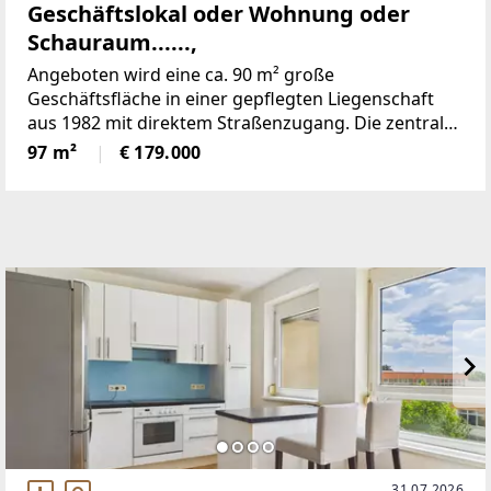
Geschäftslokal oder Wohnung oder
Schauraum......,
Angeboten wird eine ca. 90 m² große
Geschäftsfläche in einer gepflegten Liegenschaft
aus 1982 mit direktem Straßenzugang. Die zentrale
Lage des Objekts bietet einen guten
97 m²
€ 179.000
Betriebsstandort bzw. eine gute Lage für Ihr neues
Eigenheim.HIGHLIGHTS-
31.07.2026