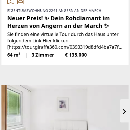
EIGENTUMSWOHNUNG 2261 ANGERN AN DER MARCH
Neuer Preis! ✨ Dein Rohdiamant im
Herzen von Angern an der March ✨
Sie finden eine virtuelle Tour durch das Haus unter
folgendem Link:Hier klicken
[https://tour.giraffe360.com/0393319d8dfd4ba7a7f5
d51098384d5c]Highlights- Wohnfläche: ca. 64 m²-
64 m²
3 Zimmer
€ 135.000
Baujahr: 1968- Lage: 2. Stock - hell &