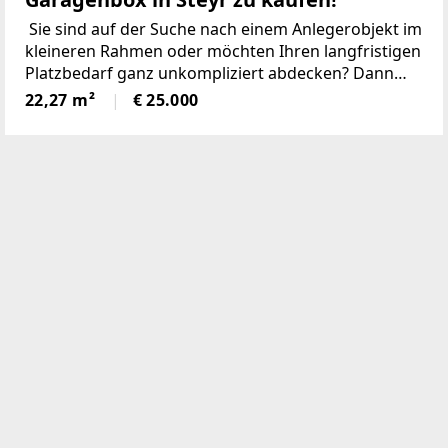
Sie sind auf der Suche nach einem Anlegerobjekt im
kleineren Rahmen oder möchten Ihren langfristigen
Platzbedarf ganz unkompliziert abdecken? Dann
lassen Sie sich diese Chance nicht entgehen!Diese
22,27 m²
€ 25.000
Garagenbox befindet sich in einem