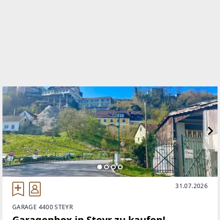
WEBSITE
https://www.remax.at/de/ib/remax-alpha-steyr
EMAIL
a.celik@remax-alpha.at
31.07.2026
GARAGE 4400 STEYR
Garagenbox in Steyr zu kaufen!