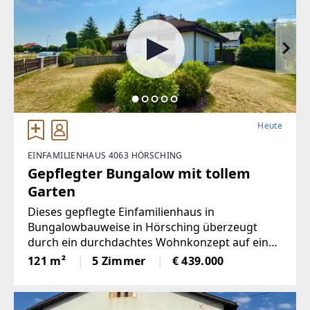
Heute
EINFAMILIENHAUS 4063 HÖRSCHING
Gepflegter Bungalow mit tollem
Garten
Dieses gepflegte Einfamilienhaus in
Bungalowbauweise in Hörsching überzeugt
durch ein durchdachtes Wohnkonzept auf einer
Ebene und ein großzügiges Platzangebot. Die
121 m²
5 Zimmer
€ 439.000
Immobilie verfügt über ca. 260 m²
Gesamtnutzfläche und eignet sich ideal für
Familien