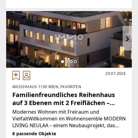
und die privilegierte Lage im Zentrum von
Velden. Auf einem großzügigen Grundstück von
rund 2.850 m² befindet
29.07.2026
MASSIVHAUS 1100 WIEN, FAVORITEN
Familienfreundliches Reihenhaus
auf 3 Ebenen mit 2 Freiflächen –
Ruhelage nahe U-Bahn
Modernes Wohnen mit Freiraum und
VielfaltWillkommen im Wohnensemble MODERN
LIVING NEULAA – einem Neubauprojekt, das
urbanes Leben mit großzügigen Freiflächen und
8 passende Objekte