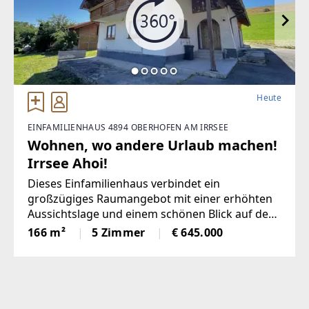
Heute
EINFAMILIENHAUS 4894 OBERHOFEN AM IRRSEE
Wohnen, wo andere Urlaub machen!
Irrsee Ahoi!
Dieses Einfamilienhaus verbindet ein
großzügiges Raumangebot mit einer erhöhten
Aussichtslage und einem schönen Blick auf den
Irrsee aus dem Obergeschoss. Auf ca. 166 m²
166 m²
5 Zimmer
€ 645.000
Wohnfläche eröffnet sich Ihnen ein Zuhause mit
viel Potenzial, das besonders für