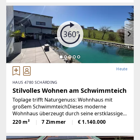
stets gepflegt und optimiert.
Heute
HAUS 4780 SCHÄRDING
Stilvolles Wohnen am Schwimmteich
Toplage trifft Naturgenuss: Wohnhaus mit
großem SchwimmteichDieses moderne
Wohnhaus überzeugt durch seine erstklassige
Lage und eine großzügige Wohnfläche von 220
220 m²
7 Zimmer
€ 1.140.000
m², die höchsten Wohnkomfort garantiert. Das
Haus bietet fünf