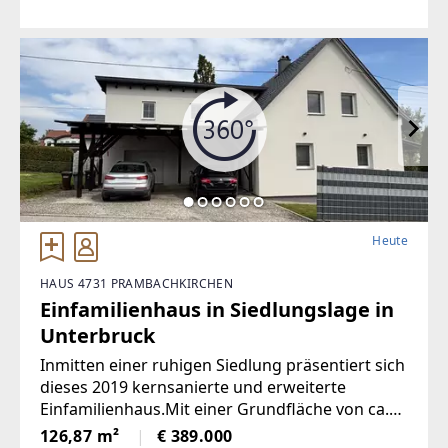
befindet sich auf einem ca. 914 m² großen
Grundstück in zentraler Lage von Gallspach und
Heute
HAUS 4731 PRAMBACHKIRCHEN
Einfamilienhaus in Siedlungslage in
Unterbruck
Inmitten einer ruhigen Siedlung präsentiert sich
dieses 2019 kernsanierte und erweiterte
Einfamilienhaus.Mit einer Grundfläche von ca.
851 m² und einer durchdacht
126,87 m²
€ 389.000