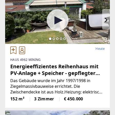
Heute
HAUS 4962 MINING
Energieeffizientes Reihenhaus mit
PV-Anlage + Speicher - gepflegter
Garten
Das Gebäude wurde im Jahr 1997/1998 in
Ziegelmassivbauweise errichtet. Die
Zwischendecke ist aus Holz.Heizung: elektrische
Nachtspeicherofen in Kombination mit PV-
152 m²
3 Zimmer
€ 450.000
Anlagen mitsamt Speicher auf dem Hausdach
und der Doppelgarage.Anschlüsse: