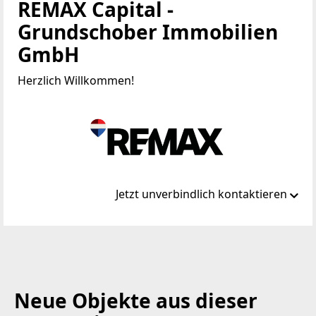
REMAX Capital -
Grundschober Immobilien
GmbH
Herzlich Willkommen!
Jetzt unverbindlich kontaktieren
Standort
Porzellangasse 18/1A
1090 Wien, Alsergrund
Neue Objekte aus dieser
TELEFON