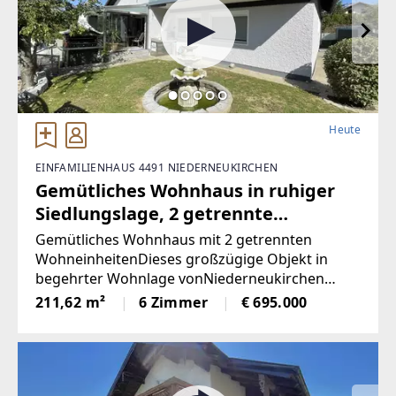
Heute
EINFAMILIENHAUS 4491 NIEDERNEUKIRCHEN
Gemütliches Wohnhaus in ruhiger
Siedlungslage, 2 getrennte
Wohneinheiten
Gemütliches Wohnhaus mit 2 getrennten
WohneinheitenDieses großzügige Objekt in
begehrter Wohnlage vonNiederneukirchen
überzeugt durch seine durchdachte
211,62 m²
6 Zimmer
€ 695.000
Raumaufteilung, guteAusstattung und ein
großes Grundstück.