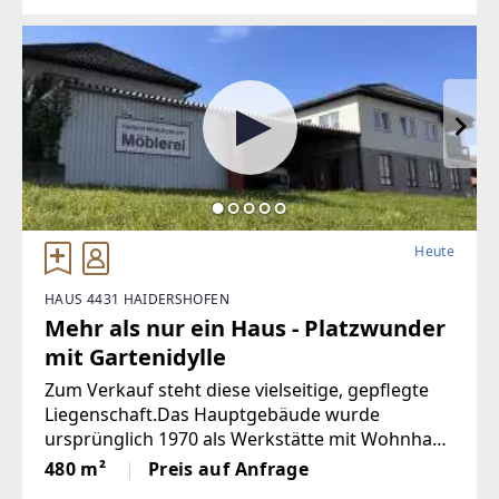
Heute
HAUS 4431 HAIDERSHOFEN
Mehr als nur ein Haus - Platzwunder
mit Gartenidylle
Zum Verkauf steht diese vielseitige, gepflegte
Liegenschaft.Das Hauptgebäude wurde
ursprünglich 1970 als Werkstätte mit Wohnhaus
errichtet und in den Jahren 1980 erweitert sowie
480 m²
Preis auf Anfrage
2000 weiter umgebaut. Das Gebäude wurde