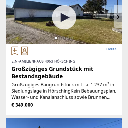
Heute
EINFAMILIENHAUS 4063 HÖRSCHING
Großzügiges Grundstück mit
Bestandsgebäude
Großzügiges Baugrundstück mit ca. 1.237 m² in
Siedlungslage in HörschingKein Bebauungsplan,
Wasser- und Kanalanschluss sowie Brunnen
vorhanden, Grundstück wird noch geteilt -
€ 349.000
Teilungsentwurf vorhanden;Die Liegenschaft
bietet ein Wohngebäude