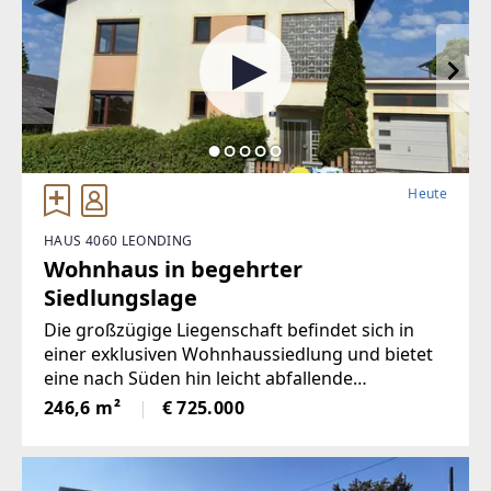
Heute
HAUS 4060 LEONDING
Wohnhaus in begehrter
Siedlungslage
Die großzügige Liegenschaft befindet sich in
einer exklusiven Wohnhaussiedlung und bietet
eine nach Süden hin leicht abfallende
Grundstücksfläche von 975 m².Geboten wird ein
246,6 m²
€ 725.000
zweigeschoßiges Wohnhaus mit zwei
Wohneinheiten samt angebauter Einzelgarage