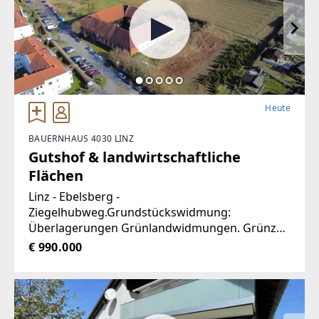
Heute
BAUERNHAUS 4030 LINZ
Gutshof & landwirtschaftliche
Flächen
Linz - Ebelsberg -
Ziegelhubweg.Grundstückswidmung:
Überlagerungen Grünlandwidmungen. Grünzug
und Neuaufforstungsgebiet
€ 990.000
sowieSonderausweisung bestehende land- und
forstwirtschaftliche Gebäude: Wohnung; max. 6
Wohneinheiten.Baulichkeiten:Zweigeschoßiger