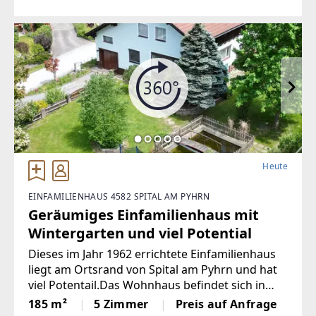
gestalteten Wohnfläche von ca. 126 m² bietet
dieses Zuhause ein
Heute
EINFAMILIENHAUS 4582 SPITAL AM PYHRN
Geräumiges Einfamilienhaus mit
Wintergarten und viel Potential
Dieses im Jahr 1962 errichtete Einfamilienhaus
liegt am Ortsrand von Spital am Pyhrn und hat
viel Potentail.Das Wohnhaus befindet sich in
einer attraktiven Wohngegend in unmittelbarer
185 m²
5 Zimmer
Preis auf Anfrage
Nähe zum Ortszentrum Spital am Pyhrn mit