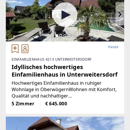
Heute
EINFAMILIENHAUS 4213 UNTERWEITERSDORF
Idyllisches hochwertiges
Einfamilienhaus in Unterweitersdorf
Hochwertiges Einfamilienhaus in ruhiger
Wohnlage in OberwögernWohnen mit Komfort,
Qualität und nachhaltiger
EnergieversorgungDieses gepflegte
5 Zimmer
€ 645.000
Einfamilienhaus befindet sich in einer ruhigen
Wohnsiedlung im Ortsteil