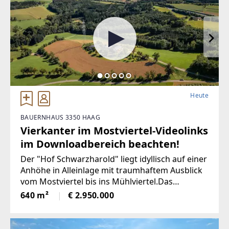
Heute
BAUERNHAUS 3350 HAAG
Vierkanter im Mostviertel-Videolinks
im Downloadbereich beachten!
Der "Hof Schwarzharold" liegt idyllisch auf einer
Anhöhe in Alleinlage mit traumhaftem Ausblick
vom Mostviertel bis ins Mühlviertel.Das
Grundstück ist arrondiert und umfasst
640 m²
€ 2.950.000