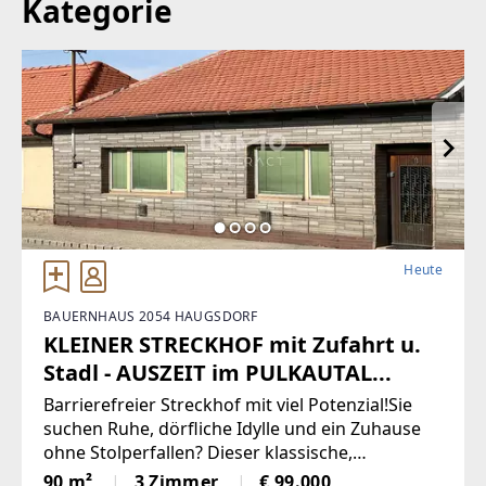
Kategorie
+43 676 92 00 195
WEBSITE
https://www.remax.at/de/ib/remax-capital-wien
EMAIL
office@remax-capital.at
Heute
BAUERNHAUS 2054 HAUGSDORF
KLEINER STRECKHOF mit Zufahrt u.
Stadl - AUSZEIT im PULKAUTAL...
Barrierefreier Streckhof mit viel Potenzial!Sie
suchen Ruhe, dörfliche Idylle und ein Zuhause
ohne Stolperfallen? Dieser klassische,
eingeschossige Streckhof im nördlichen
90 m²
3 Zimmer
€ 99.000