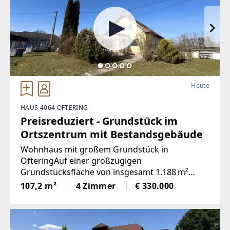
Heute
HAUS 4064 OFTERING
Preisreduziert - Grundstück im
Ortszentrum mit Bestandsgebäude
Wohnhaus mit großem Grundstück in
OfteringAuf einer großzügigen
Grundstücksfläche von insgesamt 1.188 m²
eröffnet sich viel Raum für Gartenliebhaber,
107,2 m²
4 Zimmer
€ 330.000
Familien mit Platzbedarf oder zukünftige
Bauvorhaben. Das Bestandsgebäude