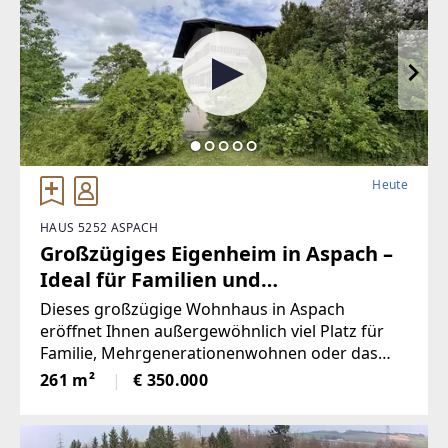
Heute
HAUS 5252 ASPACH
Großzügiges Eigenheim in Aspach –
Ideal für Familien und
Mehrgenerationenwohnen
Dieses großzügige Wohnhaus in Aspach
eröffnet Ihnen außergewöhnlich viel Platz für
Familie, Mehrgenerationenwohnen oder das
komfortable Arbeiten von zuhause. Auf rund
261 m²
€ 350.000
261 m² Wohnfläche verteilen sich über drei
Etagen insgesamt sechs Schlafzimmer sowie