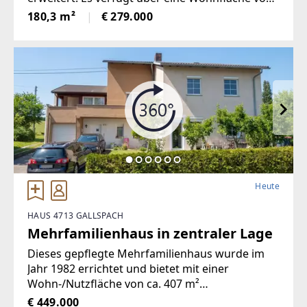
ca. 180 m², die sich auf Erdgeschoss und
180,3 m²
€ 279.000
Obergeschoss verteilt.Zusätzlich stehen im
Kellergeschoss inklusive Garage
Heute
HAUS 4713 GALLSPACH
Mehrfamilienhaus in zentraler Lage
Dieses gepflegte Mehrfamilienhaus wurde im
Jahr 1982 errichtet und bietet mit einer
Wohn-/Nutzfläche von ca. 407 m²
außergewöhnlich viel Platz. Die Liegenschaft
€ 449.000