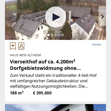
Heute
HAUS 4950 ALTHEIM
Vierseithof auf ca. 4.200m²
Dorfgebietswidmung ohne
Nutzgrund
Zum Verkauf steht ein traditioneller 4-Seit-Hof
mit umfangreicher Gebäudestruktur und
vielfältigen Nutzungsmöglichkeiten. Die
Liegenschaft bietet viel Raum für individuelle
188 m²
€ 395.000
Gestaltung und eignet sich ideal für Liebhaber
historischer Bausubstanz oder