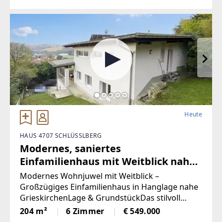
seinem barocken
Heute
HAUS 4707 SCHLÜSSLBERG
Modernes, saniertes
Einfamilienhaus mit Weitblick nahe
Grieskirchen
Modernes Wohnjuwel mit Weitblick –
Großzügiges Einfamilienhaus in Hanglage nahe
GrieskirchenLage & GrundstückDas stilvoll
sanierte Einfamilienhaus präsentiert sich als
204 m²
6 Zimmer
€ 549.000
echtes