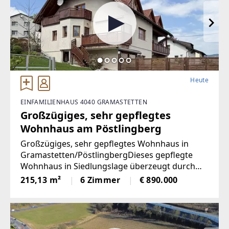
Heute
EINFAMILIENHAUS 4040 GRAMASTETTEN
Großzügiges, sehr gepflegtes
Wohnhaus am Pöstlingberg
Großzügiges, sehr gepflegtes Wohnhaus in
Gramastetten/PöstlingbergDieses gepflegte
Wohnhaus in Siedlungslage überzeugt durch
seine großzügige Raumaufteilung und
215,13 m²
6 Zimmer
€ 890.000
vielseitige Nutzungsmöglichkeiten. Mit einer
gesamten Wohnfläche