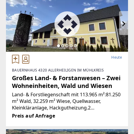
Heute
BAUERNHAUS 4320 ALLERHEILIGEN IM MÜHLKREIS
Großes Land- & Forstanwesen – Zwei
Wohneinheiten, Wald und Wiesen
Land- & Forstliegenschaft mit 113.965 m²:81.250
m² Wald, 32.259 m² Wiese, Quellwasser,
Kleinkläranlage, Hackgutheizung.2
Wohneinheiten: OG saniert; EG im
Preis auf Anfrage
Urzustand.Gesamt ca. 878 m² Wohn-/Nutzfläche
inkl. großer Nebengebäude,