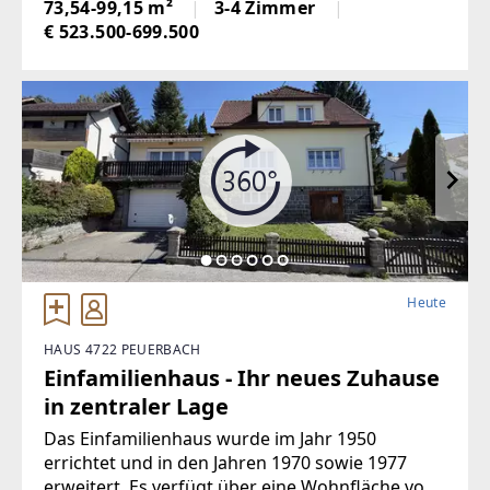
vielfältigen Wohnformen verbindet. In dem
73,54-99,15 m²
3-4 Zimmer
dynamisch wachsenden 10. Wiener Bezirk
€ 523.500-699.500
Heute
HAUS 4722 PEUERBACH
Einfamilienhaus - Ihr neues Zuhause
in zentraler Lage
Das Einfamilienhaus wurde im Jahr 1950
errichtet und in den Jahren 1970 sowie 1977
erweitert. Es verfügt über eine Wohnfläche von