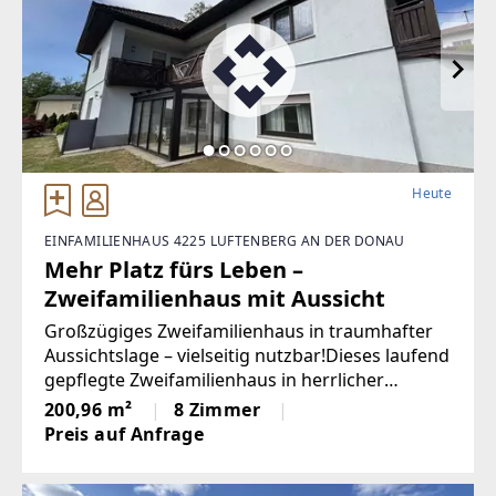
Heute
EINFAMILIENHAUS 4225 LUFTENBERG AN DER DONAU
Mehr Platz fürs Leben –
Zweifamilienhaus mit Aussicht
Großzügiges Zweifamilienhaus in traumhafter
Aussichtslage – vielseitig nutzbar!Dieses laufend
gepflegte Zweifamilienhaus in herrlicher
Aussichtslage bietet viel Platz für zwei Familien,
200,96 m²
8 Zimmer
Generationenwohnen oder eine Familie mit
Preis auf Anfrage
erhöhtem Raumbedarf.Das