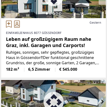
Gestern
EINFAMILIENHAUS 8077 GÖSSENDORF
Leben auf großzügigem Raum nahe
Graz, inkl. Garagen und Carports!
Ruhiges, sonniges, sehr gepflegtes, großzügiges
Haus in Gössendorf!Der funktional geschnittene
Grundriss, der große, sonnige Garten, 2 Garagen,
die 2 zusätzlichen überdachten Abstellplätze, der
182 m²
6,5 Zimmer
€ 545.000
Balkon und die Terrasse, der großzügige
Dachboden,