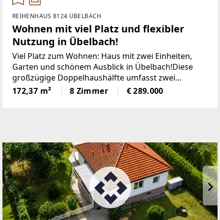
REIHENHAUS 8124 ÜBELBACH
Wohnen mit viel Platz und flexibler
Nutzung in Übelbach!
Viel Platz zum Wohnen: Haus mit zwei Einheiten,
Garten und schönem Ausblick in Übelbach!Diese
großzügige Doppelhaushälfte umfasst zwei
Wohneinheiten auf zwei Etagen und kann daher
172,37 m²
8 Zimmer
€ 289.000
besonders flexibel genutzt werden. Ob für eine oder
zwei Familien