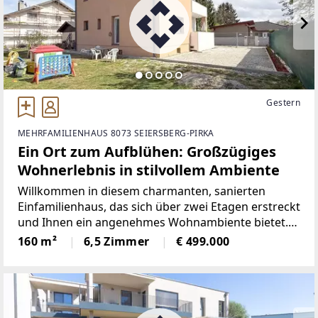
Gestern
MEHRFAMILIENHAUS 8073 SEIERSBERG-PIRKA
Ein Ort zum Aufblühen: Großzügiges
Wohnerlebnis in stilvollem Ambiente
Willkommen in diesem charmanten, sanierten
Einfamilienhaus, das sich über zwei Etagen erstreckt
und Ihnen ein angenehmes Wohnambiente bietet.
Das Haus ist hell und lichtdurchflutet und eignet
160 m²
6,5 Zimmer
€ 499.000
sich gut für Familien oder Paare, die Wert auf
ausreichend