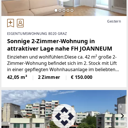
Gestern
EIGENTUMSWOHNUNG 8020 GRAZ
Sonnige 2-Zimmer-Wohnung in
attraktiver Lage nahe FH JOANNEUM
Einziehen und wohlfühlen:Diese ca. 42 m² große 2-
Zimmer-Wohnung befindet sich im 2. Stock mit Lift
in einer gepflegten Wohnhausanlage im beliebten
Grazer Stadtbezirk Eggenberg in unmittelbarer
42,05 m²
2 Zimmer
€ 150.000
Nähe zur FH Joanneum. Mit ihrer guten
Raumaufteilung