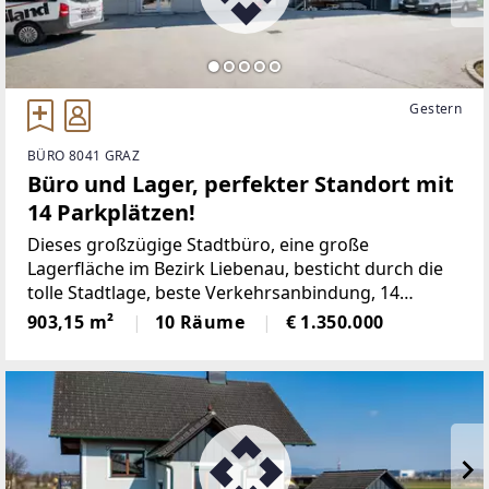
Gestern
BÜRO 8041 GRAZ
Büro und Lager, perfekter Standort mit
14 Parkplätzen!
Dieses großzügige Stadtbüro, eine große
Lagerfläche im Bezirk Liebenau, besticht durch die
tolle Stadtlage, beste Verkehrsanbindung, 14
eigenen Parkplätzen und die sehr großzügigen
903,15 m²
10 Räume
€ 1.350.000
hellen Räume.Überzeugen Sie sich und genießen Sie
die 360° PANORAMA