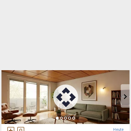
Conrad-von-Hötzendorf-Straße 37a
8010 Graz, 01.Bez.:Innere Stadt
WEBSITE
https://www.remax.at/de/ib/remax-for-all-graz
EMAIL
m.clement@remax-for-all.at
Heute