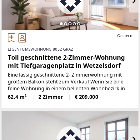
Gestern
EIGENTUMSWOHNUNG 8052 GRAZ
Toll geschnittene 2-Zimmer-Wohnung
mit Tiefgaragenplatz in Wetzelsdorf
Eine lässig geschnittene 2- Zimmerwohnung mit
großem Balkon steht zum Verkauf.Wenn Sie eine
feine Wohnung in einem beliebten Wohnbezirk in
Graz suchen, dann ist diese Immobilie bestimmt das
62,4 m²
2 Zimmer
€ 209.000
Richtige für Sie!Überzeugen Sie sich und genießen