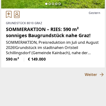
Gestern
GRUNDSTÜCK 8010 GRAZ
SOMMERAKTION – RIES: 590 m²
sonniges Baugrundstück nahe Graz!
SOMMERAKTION, Preisreduktion im Juli und August
2026!Grundstück im stadtnahen Ortsteil
Schillingsdorf (Gemeinde Kainbach), nahe der
Grazer Stadtgrenze, mit toller Verkehrsanbindung
590 m²
€ 149.000
nach Graz und Gleisdorf!Überzeugen Sie sich und
genießen
Weiter