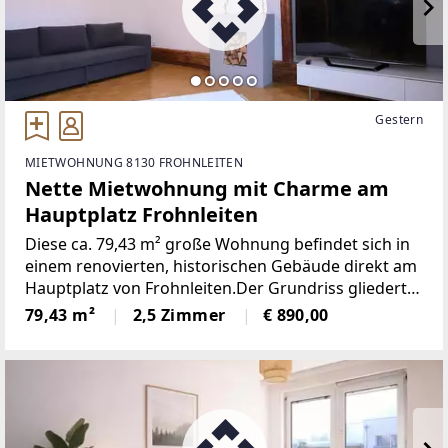
Gestern
MIETWOHNUNG 8130 FROHNLEITEN
Nette Mietwohnung mit Charme am
Hauptplatz Frohnleiten
Diese ca. 79,43 m² große Wohnung befindet sich in
einem renovierten, historischen Gebäude direkt am
Hauptplatz von Frohnleiten.Der Grundriss gliedert
sich in einen Vorraum mit Zugang zu WC und
79,43 m²
2,5 Zimmer
€ 890,00
Abstellraum. Im Anschluss folgt der Essbereich mit