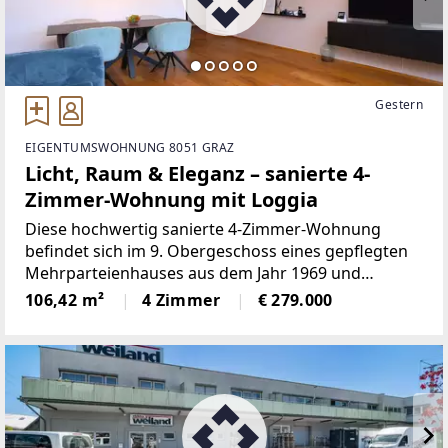
Gestern
EIGENTUMSWOHNUNG 8051 GRAZ
Licht, Raum & Eleganz – sanierte 4-
Zimmer-Wohnung mit Loggia
Diese hochwertig sanierte 4-Zimmer-Wohnung
befindet sich im 9. Obergeschoss eines gepflegten
Mehrparteienhauses aus dem Jahr 1969 und
überzeugt durch ihre Großzügigkeit, ihre moderne
106,42 m²
4 Zimmer
€ 279.000
Ausstattung sowie ein außergewöhnlich
angenehmes Wohngefühl.Auf