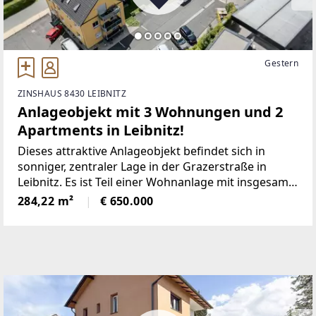
Gestern
ZINSHAUS 8430 LEIBNITZ
Anlageobjekt mit 3 Wohnungen und 2
Apartments in Leibnitz!
Dieses attraktive Anlageobjekt befindet sich in
sonniger, zentraler Lage in der Grazerstraße in
Leibnitz. Es ist Teil einer Wohnanlage mit insgesamt
19 Einheiten und verfügt über einen eigenen
284,22 m²
€ 650.000
Eingang sowie eine Parifizierung.Die drei
großzügigen