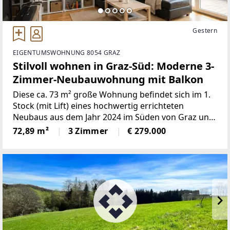
Gestern
EIGENTUMSWOHNUNG 8054 GRAZ
Stilvoll wohnen in Graz-Süd: Moderne 3-
Zimmer-Neubauwohnung mit Balkon
Diese ca. 73 m² große Wohnung befindet sich im 1.
Stock (mit Lift) eines hochwertig errichteten
Neubaus aus dem Jahr 2024 im Süden von Graz und
überzeugt durch moderne Ausstattung und eine
72,89 m²
3 Zimmer
€ 279.000
besonders durchdachte
Raumaufteilung.Überzeugen Sie sich