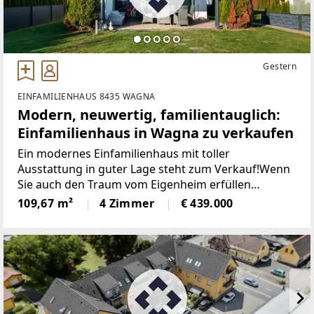
Gestern
EINFAMILIENHAUS 8435 WAGNA
Modern, neuwertig, familientauglich:
Einfamilienhaus in Wagna zu verkaufen
Ein modernes Einfamilienhaus mit toller
Ausstattung in guter Lage steht zum Verkauf!Wenn
Sie auch den Traum vom Eigenheim erfüllen
möchten, dann ist dieses neuwertige Haus in
109,67 m²
4 Zimmer
€ 439.000
Wagna/Leibnitz bestimmt interessant für Sie. Das
moderne und durchdachte