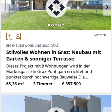
Gestern
EIGENTUMSWOHNUNG 8020 GRAZ
Stilvolles Wohnen in Graz: Neubau mit
Garten & sonniger Terrasse
Dieses Projekt mit 8 Wohnungen wird in der
Markusgasse in Graz-Puntigam errichtet und
punktet durch hochwertige Bauweise.Die
Grundrisse der einzelnen Wohnungen - zwischen
65,36 m²
3 Zimmer
€ 357.500
rund 63 und 127 Quadratmeter - sind optimal
gestaltet und wahlweise mit