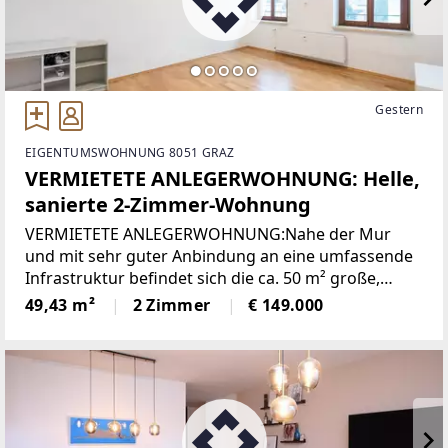
Gestern
EIGENTUMSWOHNUNG 8051 GRAZ
VERMIETETE ANLEGERWOHNUNG: Helle,
sanierte 2-Zimmer-Wohnung
VERMIETETE ANLEGERWOHNUNG:Nahe der Mur
und mit sehr guter Anbindung an eine umfassende
Infrastruktur befindet sich die ca. 50 m² große,
sanierte, vermietete Wohnung. Sie liegt im 2. Stock
49,43 m²
2 Zimmer
€ 149.000
eines kleinen Mehrparteienhauses (ohne Lift) und
eignet