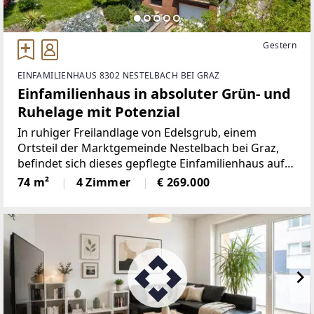
Gestern
EINFAMILIENHAUS 8302 NESTELBACH BEI GRAZ
Einfamilienhaus in absoluter Grün- und
Ruhelage mit Potenzial
In ruhiger Freilandlage von Edelsgrub, einem
Ortsteil der Marktgemeinde Nestelbach bei Graz,
befindet sich dieses gepflegte Einfamilienhaus auf
einem im Widmungsgebiet Freiland gelegenen
74 m²
4 Zimmer
€ 269.000
Grundstück. Die Umgebung ist geprägt von Wiesen,
Feldern und weitläufigen