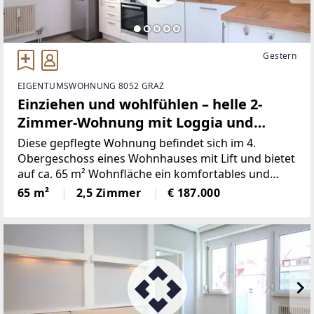
Gestern
EIGENTUMSWOHNUNG 8052 GRAZ
Einziehen und wohlfühlen – helle 2-
Zimmer-Wohnung mit Loggia und
Parkplatz
Diese gepflegte Wohnung befindet sich im 4.
Obergeschoss eines Wohnhauses mit Lift und bietet
auf ca. 65 m² Wohnfläche ein komfortables und
durchdachtes Raumkonzept.Die Wohnung verfügt
65 m²
2,5 Zimmer
€ 187.000
über ein gemütliches Schlafzimmer, ein helles
Wohnzimmer mit