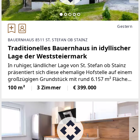
Gestern
BAUERNHAUS 8511 ST. STEFAN OB STAINZ
Traditionelles Bauernhaus in idyllischer
Lage der Weststeiermark
In ruhiger, ländlicher Lage von St. Stefan ob Stainz
präsentiert sich diese ehemalige Hofstelle auf einem
großzügigen Grundstück mit rund 6.157 m² Fläche.
Die Liegenschaft vereint den Charme eines
100 m²
3 Zimmer
€ 399.000
traditionellen Bauernhauses mit vielfältigen
Nutzungsmöglichkeiten