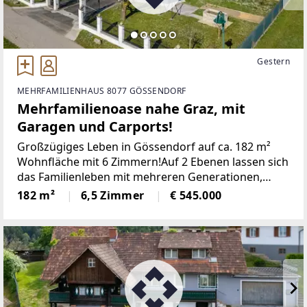
Gestern
MEHRFAMILIENHAUS 8077 GÖSSENDORF
Mehrfamilienoase nahe Graz, mit
Garagen und Carports!
Großzügiges Leben in Gössendorf auf ca. 182 m²
Wohnfläche mit 6 Zimmern!Auf 2 Ebenen lassen sich
das Familienleben mit mehreren Generationen,
komfortables Wohnen und Arbeiten perfekt
182 m²
6,5 Zimmer
€ 545.000
vereinen!Der funktional geschnittene Grundriss, der