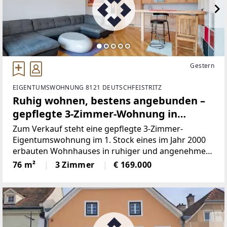
Gestern
EIGENTUMSWOHNUNG 8121 DEUTSCHFEISTRITZ
Ruhig wohnen, bestens angebunden –
gepflegte 3-Zimmer-Wohnung in
Deutschfeistritz
Zum Verkauf steht eine gepflegte 3-Zimmer-
Eigentumswohnung im 1. Stock eines im Jahr 2000
erbauten Wohnhauses in ruhiger und angenehmer
Wohnlage von Deutschfeistritz.Überzeugen Sie sich
76 m²
3 Zimmer
€ 169.000
und genießen Sie die 360° PANORAMA TOUR
vorab.Panorama