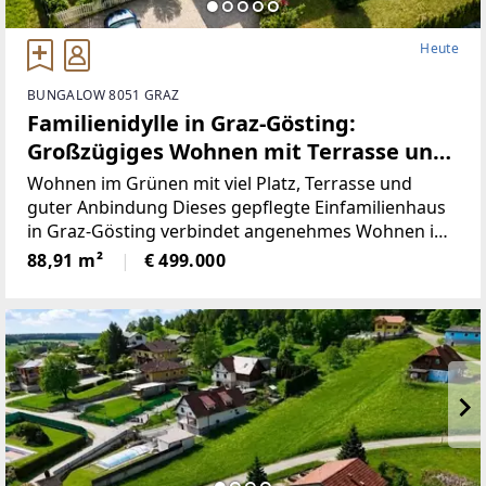
Heute
BUNGALOW 8051 GRAZ
Familienidylle in Graz-Gösting:
Großzügiges Wohnen mit Terrasse und
Erweiterungspotenzial
Wohnen im Grünen mit viel Platz, Terrasse und
guter Anbindung Dieses gepflegte Einfamilienhaus
in Graz-Gösting verbindet angenehmes Wohnen im
Grünen mit einer guten Erreichbarkeit des Grazer
88,91 m²
€ 499.000
Stadtgebietes. Umgeben von bewaldeten Hügeln