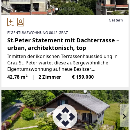
Gestern
EIGENTUMSWOHNUNG 8042 GRAZ
St.Peter Statement mit Dachterrasse –
urban, architektonisch, top
Inmitten der ikonischen Terrassenhaussiedlung in
Graz St. Peter wartet diese außergewöhnliche
Eigentumswohnung auf neue Besitzer.
Architektonisch ein Unikat, atmosphärisch ein
42,78 m²
2 Zimmer
€ 159.000
Refugium – mit viel Licht, Weitblick und einem ganz
eigenen Lebensgefühl.Die