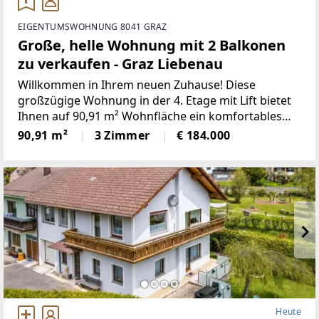
EIGENTUMSWOHNUNG 8041 GRAZ
Große, helle Wohnung mit 2 Balkonen
zu verkaufen - Graz Liebenau
Willkommen in Ihrem neuen Zuhause! Diese
großzügige Wohnung in der 4. Etage mit Lift bietet
Ihnen auf 90,91 m² Wohnfläche ein komfortables
und modernes Wohngefühl. Mit drei gut
90,91 m²
3 Zimmer
€ 184.000
geschnittenen Zimmern ist diese Immobilie ideal für
Paare, kleine Familien
Heute