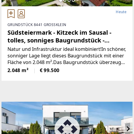
Heute
GRUNDSTÜCK 8441 GROSSKLEIN
Südsteiermark - Kitzeck im Sausal -
tolles, sonniges Baugrundstück -
vielseitig bebaubar!
Natur und Infrastruktur ideal kombiniert!In schöner,
sonniger Lage liegt dieses Baugrundstück mit einer
Fläche von 2.048 m².Das Baugrundstück überzeugt
durch seine sonnige Ausrichtung, die schöne
2.048 m²
€ 99.500
Umgebung und die Möglichkeit einer offenen