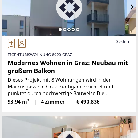
Gestern
EIGENTUMSWOHNUNG 8020 GRAZ
Modernes Wohnen in Graz: Neubau mit
großem Balkon
Dieses Projekt mit 8 Wohnungen wird in der
Markusgasse in Graz-Puntigam errichtet und
punktet durch hochwertige Bauweise.Die
Grundrisse der einzelnen Wohnungen - zwischen
93,94 m²
4 Zimmer
€ 490.836
rund 63 und 127 Quadratmeter - sind optimal
gestaltet und wahlweise mit