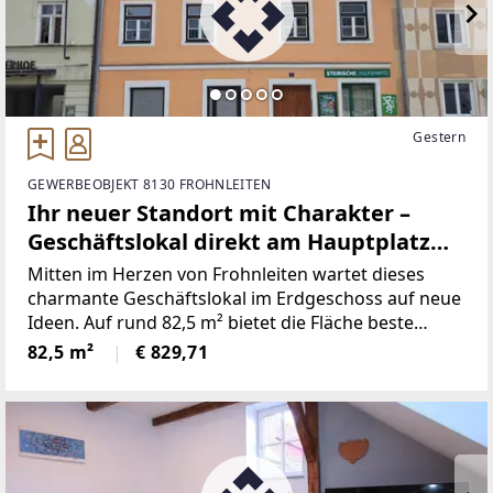
Gestern
GEWERBEOBJEKT 8130 FROHNLEITEN
Ihr neuer Standort mit Charakter –
Geschäftslokal direkt am Hauptplatz
Frohnleiten
Mitten im Herzen von Frohnleiten wartet dieses
charmante Geschäftslokal im Erdgeschoss auf neue
Ideen. Auf rund 82,5 m² bietet die Fläche beste
Voraussetzungen für Einzelhandel, Dienstleistung
82,5 m²
€ 829,71
oder Büro – sichtbar, zentral und barrierefrei
zugänglich.Die