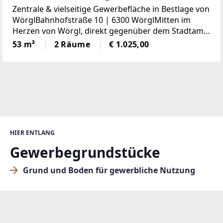
Zentrale & vielseitige Gewerbefläche in Bestlage von
WörglBahnhofstraße 10 | 6300 WörglMitten im
Herzen von Wörgl, direkt gegenüber dem Stadtamt
und in unmittelbarer Nachbarschaft zu Banken,
53 m²
2 Räume
€ 1.025,00
Einzelhandel, Gastronomie und
Dienstleistungsbetrieben,
HIER ENTLANG
Gewerbegrundstücke
Grund und Boden für gewerbliche Nutzung