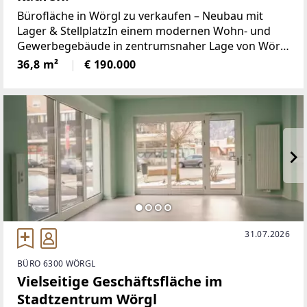
Bürofläche in Wörgl zu verkaufen – Neubau mit
Lager & StellplatzIn einem modernen Wohn- und
Gewerbegebäude in zentrumsnaher Lage von Wörgl
steht eine attraktive Büroeinheit zum Verkauf. Die
36,8 m²
€ 190.000
Immobilie überzeugt durch hochwertige Bauweise,
durchdachte
31.07.2026
BÜRO 6300 WÖRGL
Vielseitige Geschäftsfläche im
Stadtzentrum Wörgl