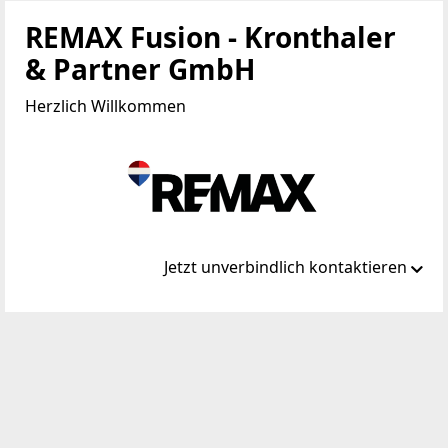
REMAX Fusion - Kronthaler
& Partner GmbH
Herzlich Willkommen
Jetzt unverbindlich kontaktieren
Standort
Bahnhofstraße 11
6300 Wörgl
WEBSITE
https://www.remax.at/de/ib/remax-fusion-woergl