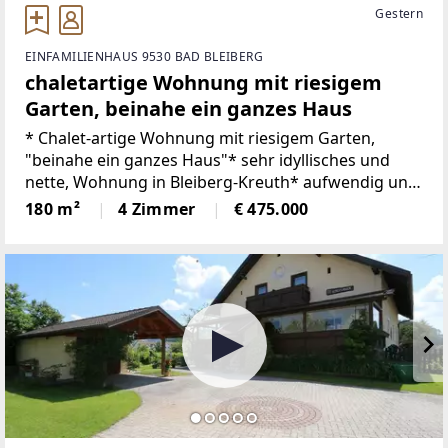
Gestern
EINFAMILIENHAUS 9530 BAD BLEIBERG
chaletartige Wohnung mit riesigem
Garten, beinahe ein ganzes Haus
* Chalet-artige Wohnung mit riesigem Garten,
"beinahe ein ganzes Haus"* sehr idyllisches und
nette, Wohnung in Bleiberg-Kreuth* aufwendig und
liebevoll und mit viel Geschmack, Altholz und
180 m²
4 Zimmer
€ 475.000
modernen Komponenten saniert* ruhig gelegen in
friedlicher