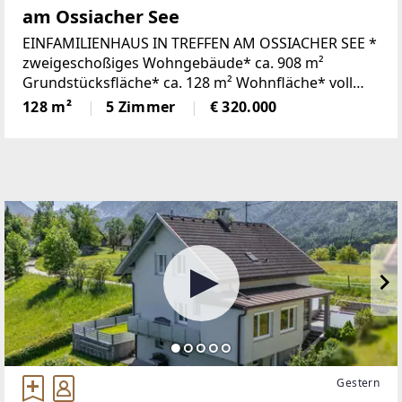
am Ossiacher See
EINFAMILIENHAUS IN TREFFEN AM OSSIACHER SEE *
zweigeschoßiges Wohngebäude* ca. 908 m²
Grundstücksfläche* ca. 128 m² Wohnfläche* voll
unterkellert ca. 65m² * Baujahr 1953 *
128 m²
5 Zimmer
€ 320.000
Fernwärme * ruhige
Gestern