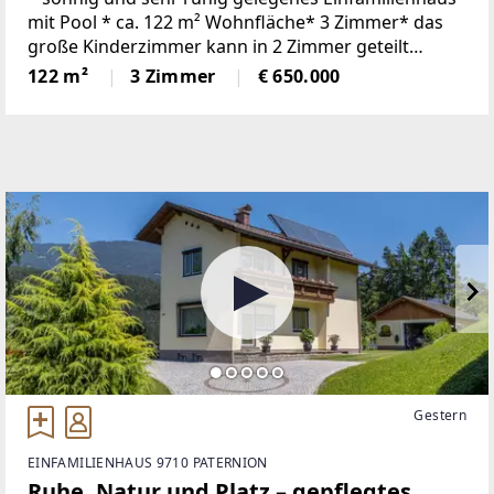
mit Pool * ca. 122 m² Wohnfläche* 3 Zimmer* das
große Kinderzimmer kann in 2 Zimmer geteilt
werden, dies wurde bereits beim Bau
122 m²
3 Zimmer
€ 650.000
berücksichtigt* großer offener Wohn- Essbereich
mit
Gestern
EINFAMILIENHAUS 9710 PATERNION
Ruhe, Natur und Platz – gepflegtes