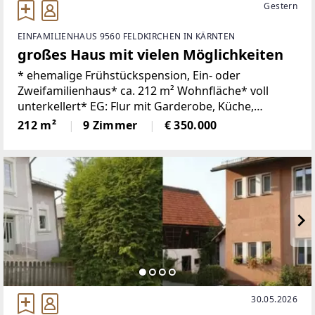
Gestern
EINFAMILIENHAUS 9560 FELDKIRCHEN IN KÄRNTEN
großes Haus mit vielen Möglichkeiten
* ehemalige Frühstückspension, Ein- oder
Zweifamilienhaus* ca. 212 m² Wohnfläche* voll
unterkellert* EG: Flur mit Garderobe, Küche,
Wohnzimmer, 2 Zimmer mit Bad (Dusche und WC), 1
212 m²
9 Zimmer
€ 350.000
Zimmer mit Waschbecken, 1 ehem. Frühstücksraum
mit Küche, WC*
30.05.2026