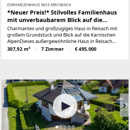
EINFAMILIENHAUS 9633 KIRCHBACH
*Neuer Preis!* Stilvolles Familienhaus
mit unverbaubarem Blick auf die
Karnischen Alpen
Charmantes und großzügiges Haus in Reisach mit
großem Grundstück und Blick auf die Karnischen
AlpenDieses außergewöhnliche Haus in Reisach
bietet viel Platz, modernes Wohnen und eine
307,92 m²
7 Zimmer
€ 495.000
großzügige Grundstücksfläche. Mit einer
Wohnfläche von ca. 308