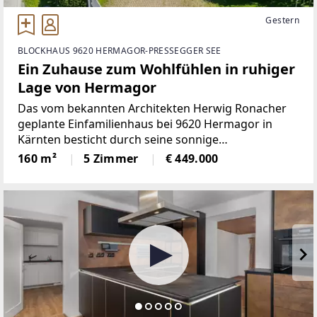
Gestern
BLOCKHAUS 9620 HERMAGOR-PRESSEGGER SEE
Ein Zuhause zum Wohlfühlen in ruhiger
Lage von Hermagor
Das vom bekannten Architekten Herwig Ronacher
geplante Einfamilienhaus bei 9620 Hermagor in
Kärnten besticht durch seine sonnige
Südausrichtung. Die Lage vereint ländliche Ruhe mit
160 m²
5 Zimmer
€ 449.000
urbaner Nähe: Klinik, Apotheke, Schule,
Kindergarten, Supermarkt, Bäckerei,