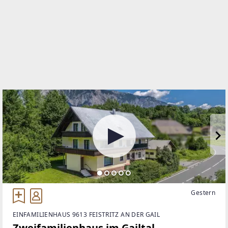
WEBSITE
https://www.remax.at/de/ib/remax-idea-villach
EMAIL
n.keuschnig@remax-idea.at
Gestern
EINFAMILIENHAUS 9613 FEISTRITZ AN DER GAIL
Zweifamilienhaus im Gailtal