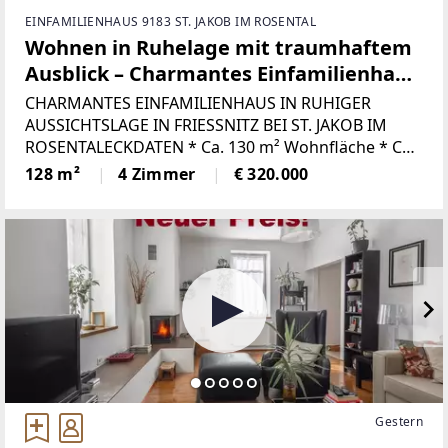
EINFAMILIENHAUS 9183 ST. JAKOB IM ROSENTAL
Wohnen in Ruhelage mit traumhaftem
Ausblick – Charmantes Einfamilienhaus
in Frießnitz bei St. Jakob im Rosental
CHARMANTES EINFAMILIENHAUS IN RUHIGER
AUSSICHTSLAGE IN FRIESSNITZ BEI ST. JAKOB IM
ROSENTALECKDATEN * Ca. 130 m² Wohnfläche * Ca.
700 m² Grundstücksfläche * Davon ca. 400 m²
128 m²
4 Zimmer
€ 320.000
Gartenfläche in Hanglage * Erdgeschoss +
Obergeschoss
Gestern