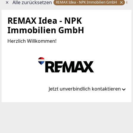
Alle zurücksetzen
REMAX Idea - NPK Immobilien GmbH
H
REMAX Idea - NPK
Immobilien GmbH
Herzlich Willkommen!
Jetzt unverbindlich kontaktieren
Standort
Trattengasse 4
9500 Heiligengeist