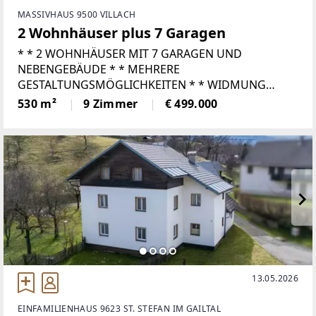
MASSIVHAUS 9500 VILLACH
2 Wohnhäuser plus 7 Garagen
* * 2 WOHNHÄUSER MIT 7 GARAGEN UND
NEBENGEBÄUDE * * MEHRERE
GESTALTUNGSMÖGLICHKEITEN * * WIDMUNG
BAULAND GESCHÄFTSGEBIET * * SEHR GUTE LAGE *
530 m²
9 Zimmer
€ 499.000
* PLÄNE FÜR UMBAUTEN EINER
EIGENTUMSWOHNUNGSANLAGE
13.05.2026
EINFAMILIENHAUS 9623 ST. STEFAN IM GAILTAL