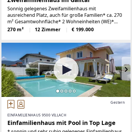
Sonnig gelegenes Zweifamilienhaus mit
ausreichend Platz, auch für große Familien* ca. 270
m² Gesamtwohnfläche* 2 Wohneinheiten (WE)*
Wohneinheit 1:- ca. 150 m²- 7 Zimmer- 2 Bäder- 2
270 m²
12 Zimmer
€ 199.000
WC- 2 Balkone- Elektroheizung-
Gestern
EINFAMILIENHAUS 9500 VILLACH
Einfamilienhaus mit Pool in Top Lage
* sonnig und sehr ruhig gelegenes Einfamilienhaus