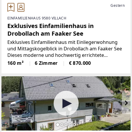
Gestern
EINFAMILIENHAUS 9580 VILLACH
Exklusives Einfamilienhaus in
Drobollach am Faaker See
Exklusives Einfamilienhaus mit Einliegerwohnung
und Mittagskogelblick in Drobollach am Faaker See
Dieses moderne und hochwertig errichtete
Einfamilienhaus aus dem Jahr 2017 überzeugt durch
160 m²
6 Zimmer
€ 870.000
exzellente Bauqualität des renommierten
Herstellers Weissenseer