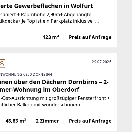
ierte Gewerbeflächen in Wolfurt
llsaniert + Raumhöhe 2,90m+ Abgehängte
ikdecke+ Je Top ist ein Parkplatz inklusive+
zliche Parkplätze p. € 40,00 netto+ Klimatisiert+
ollierte Be- und Entlüftung+ Innovatives
123 m²
Preis auf Anfrage
konzept+ Gute ErreichbarkeitIn
29.07.2026
NWOHNUNG 6850 DORNBIRN
nen über den Dächern Dornbirns – 2-
mer-Wohnung im Oberdorf
-Ost-Ausrichtung mit großzügiger Fensterfront +
tlicher Balkon mit wunderschönem
ramablick+ Badezimmer mit Duschbadewanne
Waschmaschinenanschluss+ Separate Küche+
48,83 m²
2 Zimmer
Preis auf Anfrage
ale Lage mit kurzen Wegen zu allen
ichtungen des