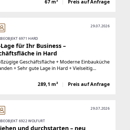
67 m²
Preis auf Anfrage
aum+ Lagerraum+
29.07.2026
BEOBJEKT 6971 HARD
Lage für Ihr Business –
chäftsfläche in Hard
oßzügige Geschäftsfläche + Moderne Einbauküche
nden + Sehr gute Lage in Hard + Vielseitig
bare Raumstruktur + Separater Nebenraum mit
Küche und Büro + Büro im EG+ Harder Gemeinde
289,1 m²
Preis auf Anfrage
astronomie, kleinen Läden
29.07.2026
BEOBJEKT 6922 WOLFURT
ziehen und durchstarten – neu