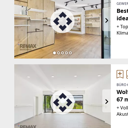
GEWER
Bes
ide
Ges
+ Top
Klima
WC in
Gesch
gele
BÜRO 
Wol
67 
+ Vo
Akust
Parkp
Be- u