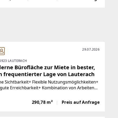
anden + 3 Schuppen mit dabei + Ruhige
29.07.2026
6923 LAUTERACH
erne Bürofläche zur Miete in bester,
h frequentierter Lage von Lauterach
e Sichtbarkeit+ Flexible Nutzungsmöglichkeiten+
gute Erreichbarkeit+ Kombination von Arbeiten
räsentieren+ Barrierefrei+ Ausreichend
herparkplätze+ Tiefgaragenstellplatz optional In
290,78 m²
Preis auf Anfrage
frequentierter