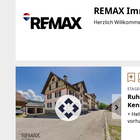
REMAX Im
Herzlich Willkomm
Standort
WEBSITE
https://www.remax
Bundesstraße 87a
6923 Lauterach
EMAIL
ETAGE
TELEFON
s.baldauf@remax-
Ruh
+43 5574 534 34 220
Ken
+ Hel
vorh
Garag
mit 