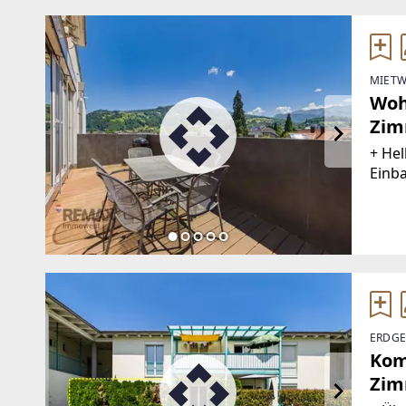
MIETW
Woh
Zim
+ Hel
Einb
Balko
wenig
Nahve
ERDGE
Komp
Zim