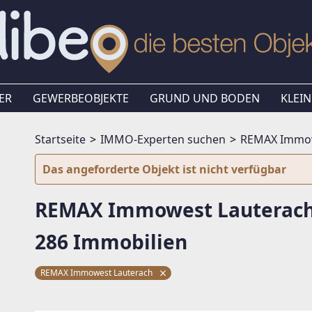
ER
GEWERBEOBJEKTE
GRUND UND BODEN
KLEIN
Startseite
IMMO-Experten suchen
REMAX Immow
Das angeforderte Objekt ist nicht verfügbar
REMAX Immowest Lauterach
286 Immobilien
REMAX Immowest Lauterach