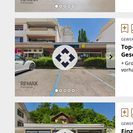
Vorr
GEWER
Top-
Ges
+ Gr
vorha
nutz
WC, 
mit G
GEWER
Ein