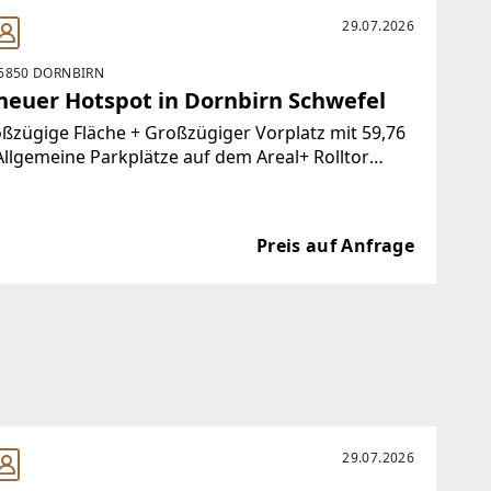
29.07.2026
6850 DORNBIRN
 neuer Hotspot in Dornbirn Schwefel
ßzügige Fläche + Großzügiger Vorplatz mit 59,76
llgemeine Parkplätze auf dem Areal+ Rolltor
nden+ Zentrale Lage + Sehr gute Infrastruktur+
rsorger und Dienstleister in der Nähe +
tliche Verkehrsmittel
Preis auf Anfrage
29.07.2026