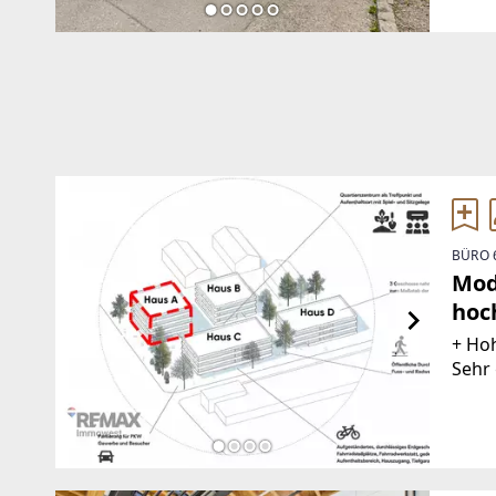
vorh
BÜRO 
Mod
hoc
+ Hoh
Sehr 
und P
Besuc
hoch 