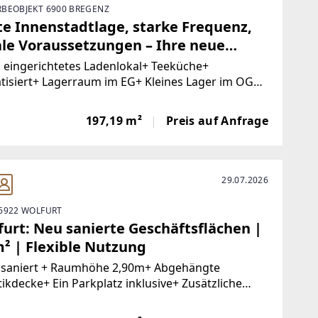
BEOBJEKT 6900 BREGENZ
te Innenstadtlage, starke Frequenz,
ale Voraussetzungen – Ihre neue
chäftsadresse in Bregenz
 eingerichtetes Ladenlokal+ Teeküche+
tisiert+ Lagerraum im EG+ Kleines Lager im OG+
 jeder Etage+ 2 Etagen+ Helle große
äftsflächen + Zentrale Lage+ Im Stadtzentrum
197,19 m²
Preis auf Anfrage
gen+ Hohe FußgängerfrequenzSichern
29.07.2026
6922 WOLFURT
furt: Neu sanierte Geschäftsflächen |
m² | Flexible Nutzung
llsaniert + Raumhöhe 2,90m+ Abgehängte
ikdecke+ Ein Parkplatz inklusive+ Zusätzliche
lätze p. € 40,00 netto+ Klimatisiert+ Kontrollierte
nd Entlüftung+ Innovatives Lichtkonzept+ WC mit