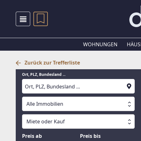
WOHNUNGEN
HÄUS
Zurück zur Trefferliste
Ort, PLZ, Bundesland ...
Alle Immobilien
Alle Immobilien
Miete oder Kauf
Suche läuft
Wohnungen
Miete oder Kauf
Preis ab
Preis bis
Häuser