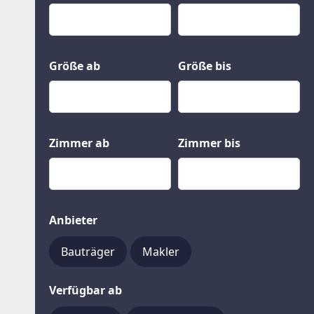
Kauf
Gewerbeobjekte
Miete
Grund und Boden
Mietkauf
Kleinobjekte
Größe ab
Größe bis
Zimmer ab
Zimmer bis
Anbieter
Bauträger
Makler
Verfügbar ab