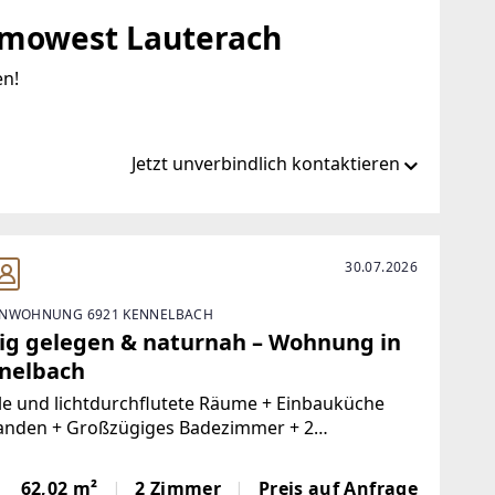
mowest Lauterach
en!
Jetzt unverbindlich kontaktieren
.at/de/ib/remax-immowest-lauterach
30.07.2026
NWOHNUNG 6921 KENNELBACH
immowest.at
ig gelegen & naturnah – Wohnung in
nelbach
le und lichtdurchflutete Räume + Einbauküche
anden + Großzügiges Badezimmer + 2
enplätze dabei, mit Nutzung für eine Werkstatt
Stromanschluss und Beleuchtung + Gartenanteil
62,02 m²
2 Zimmer
Preis auf Anfrage