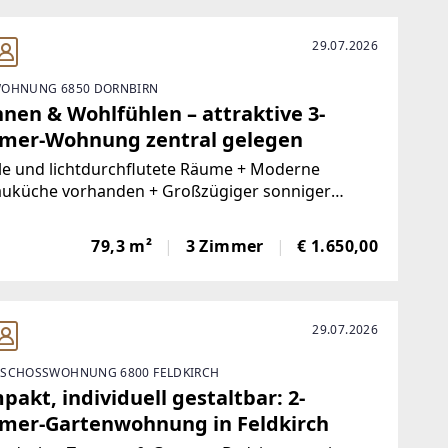
29.07.2026
OHNUNG 6850 DORNBIRN
nen & Wohlfühlen – attraktive 3-
mer-Wohnung zentral gelegen
le und lichtdurchflutete Räume + Moderne
auküche vorhanden + Großzügiger sonniger
n mit Blick auf den Karren + Zentrale Lage + In
en Minuten in der Dornbirner Innenstadt +
79,3 m²
3 Zimmer
€ 1.650,00
rsorger und Dienstleister in der Nähe
29.07.2026
SCHOSSWOHNUNG 6800 FELDKIRCH
akt, individuell gestaltbar: 2-
mer-Gartenwohnung in Feldkirch