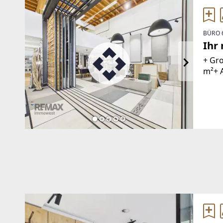
BÜRO 
Ihr
+ Gro
m²+ A
vorha
Nahve
Öffen