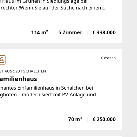
s Haus im Grünen in Siedlungslage bei
rechten!Wenn Sie auf der Suche nach einem
zügigen Wohnhaus mit Garten in der Nähe von
im Innkreis sind, dann sind Sie hier genau
ig! Die Raumaufteilung setzt sich folgendermaßen
114 m²
5 Zimmer
€ 338.000
Gestern
VHAUS 5231 SCHALCHEN
familienhaus
antes Einfamilienhaus in Schalchen bei
ghofen – modernisiert mit PV-Anlage und
iterungspotenzialDieses charmante
milienhaus in Schalchen überzeugt durch seine
de Massivbauweise, eine angenehme Wohnlage
70 m²
€ 250.000
 eine gute Infrastruktur