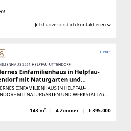
en!
Jetzt unverbindlich kontaktieren
at/de/ib/remax-innova-braunau-inn
Heute
MILIENHAUS 5261 HELPFAU-UTTENDORF
nnova.at
ernes Einfamilienhaus in Helpfau-
endorf mit Naturgarten und
kstatt
RNES EINFAMILIENHAUS IN HELPFAU-
NDORF MIT NATURGARTEN UND WERKSTATTZum
uf steht ein im Jahr 2013 errichtetes
amilienhaus in Holzrahmenbauweise der Marke
143 m²
4 Zimmer
€ 395.000
o auf einem 850 m² großen Grundstück in
fau-Uttendorf. Die Wohnfläche