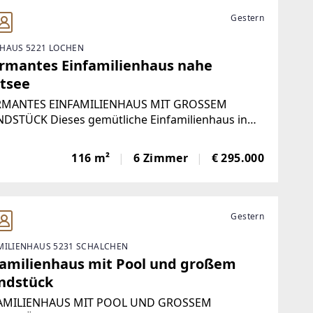
Gestern
HAUS 5221 LOCHEN
rmantes Einfamilienhaus nahe
tsee
MANTES EINFAMILIENHAUS MIT GROSSEM
DSTÜCK Dieses gemütliche Einfamilienhaus in
n am See, verbindet den Charakter eines
tionellen Landhauses mit bereits erfolgten
116 m²
6 Zimmer
€ 295.000
nisierungen.Das im Jahr 1935 errichtete
nhaus
Gestern
MILIENHAUS 5231 SCHALCHEN
familienhaus mit Pool und großem
ndstück
AMILIENHAUS MIT POOL UND GROSSEM