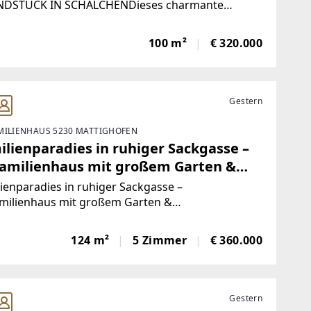
DSTÜCK IN SCHALCHENDieses charmante
amilienhaus überzeugt mit großzügigem
dstück,praktischem Grundriss und bereits
100 m²
€ 320.000
hgeführten Sanierungen.Das ursprünglich ca.
errichtete
Gestern
MILIENHAUS 5230 MATTIGHOFEN
ilienparadies in ruhiger Sackgasse –
familienhaus mit großem Garten &
baupotenzial
ienparadies in ruhiger Sackgasse –
amilienhaus mit großem Garten &
upotenzialEin Zuhause mit Charakter, viel Platz
zahlreichen Möglichkeiten Willkommen in Ihrem
124 m²
5 Zimmer
€ 360.000
 Zuhause! Dieses Einfamilienhaus vereint
Gestern