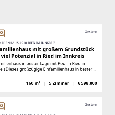
Gestern
MILIENHAUS 4910 RIED IM INNKREIS
familienhaus mit großem Grundstück
viel Potenzial in Ried im Innkreis
milienhaus in bester Lage mit Pool in Ried im
eisDieses großzügige Einfamilienhaus in bester
am Stadtrand von Ried im Innkreis vereint
omfort, viel Platz für die ganze Familie und
160 m²
5 Zimmer
€ 598.000
ktive Freizeitmöglichkeiten direkt im
Gestern