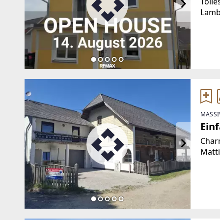
Tolle
Lamb
groß
Ried 
richt
MASSI
Ein
Charm
Matti
Erwe
Einfa
soli
sowie