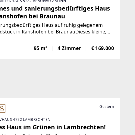
MILIENHAUS 5282 BRAUNAU AM INN
ines und sanierungsbedürftiges Haus
Ranshofen bei Braunau
erungsbedürftiges Haus auf ruhig gelegenem
stück in Ranshofen bei BraunauDieses kleine,
rungsbedürftige Haus, erbaut im Jahr 1953, bietet
n die Möglichkeit zur umfassenden Renovierung
95 m²
4 Zimmer
€ 169.000
den Abriss und Neubau nach Ihren individuellen
Gestern
VHAUS 4772 LAMBRECHTEN
les Haus im Grünen in Lambrechten!