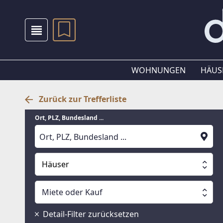
WOHNUNGEN
HÄUS
Zurück zur Trefferliste
Ort, PLZ, Bundesland ...
Häuser
Alle Immobilien
Miete oder Kauf
Suche läuft
Wohnungen
Miete oder Kauf
Detail-Filter zurücksetzen
Häuser