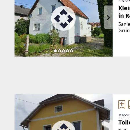
EINFA
Kle
in 
Sani
Grund
sanie
Ihne
oder 
MASSI
Tol