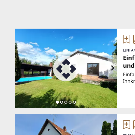
EINFA
Ein
und 
Einfa
Innkr
Lage 
Wohnk
attra