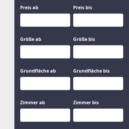
Kauf
Gewerbeobjekte
Preis ab
Preis bis
Miete
Grund und Boden
Mietkauf
Kleinobjekte
Größe ab
Größe bis
Grundfläche ab
Grundfläche bis
Zimmer ab
Zimmer bis