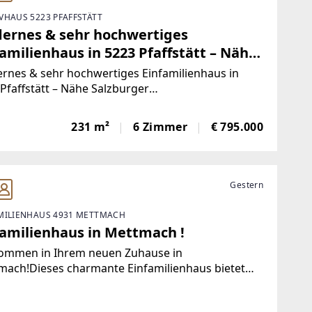
VHAUS 5223 PFAFFSTÄTT
ernes & sehr hochwertiges
amilienhaus in 5223 Pfaffstätt – Nähe
zburger Seengebiet
rnes & sehr hochwertiges Einfamilienhaus in
Pfaffstätt – Nähe Salzburger
ebietObjekttyp: EinfamilienhausBaujahr:
Grundstück: 1.110 m²Wohnfläche:
231 m²
6 Zimmer
€ 795.000
8 m²Gesamtnutzfläche: 304,81 m²-------------------------
ktbeschreibung:Dieses
Gestern
MILIENHAUS 4931 METTMACH
familienhaus in Mettmach !
kommen in Ihrem neuen Zuhause in
mach!Dieses charmante Einfamilienhaus bietet
und 81 m² Wohnfläche ein behagliches
ambiente und ideale Voraussetzungen für Paare,