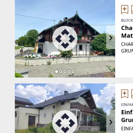
BLOCK
Cha
Mat
CHAR
GRUN
Loche
tradi
Moder
Woh
EINFA
Ein
Gru
EINF