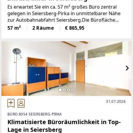
Es erwartet Sie ein ca. 57 m² großes Büro zentral
gelegen in Seiersberg-Pirka in unmittelbarer Nähe
zur Autobahnabfahrt Seiersberg.Die Bürofläche
befindet sich im 1. Obergeschoss eines
57 m²
2 Räume
€ 865,95
Bürogebäudes direkt neben dem neu errichteten
Gemeindeamt
31.07.2026
BÜRO 8054 SEIERSBERG-PIRKA
Klimatisierte Büroräumlichkeit in Top-
Lage in Seiersberg