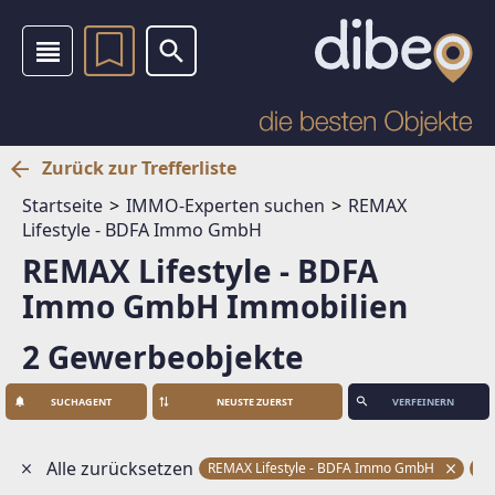
Zurück zur Trefferliste
Startseite
IMMO-Experten suchen
REMAX
Lifestyle - BDFA Immo GmbH
REMAX Lifestyle - BDFA
Immo GmbH Immobilien
2 Gewerbeobjekte
SUCHAGENT
VERFEINERN
Alle zurücksetzen
REMAX Lifestyle - BDFA Immo GmbH
Ge