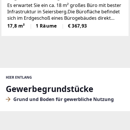
Es erwartet Sie ein ca. 18 m² großes Büro mit bester
Infrastruktur in Seiersberg.Die Bürofläche befindet
sich im Erdgeschoß eines Bürogebäudes direkt
neben dem neuen Gemeindeamt und inmitten
17,8 m²
1 Räume
€ 367,93
diverser Betriebe und Geschäftsgebäude.Eine
HIER ENTLANG
Gewerbegrundstücke
Grund und Boden für gewerbliche Nutzung