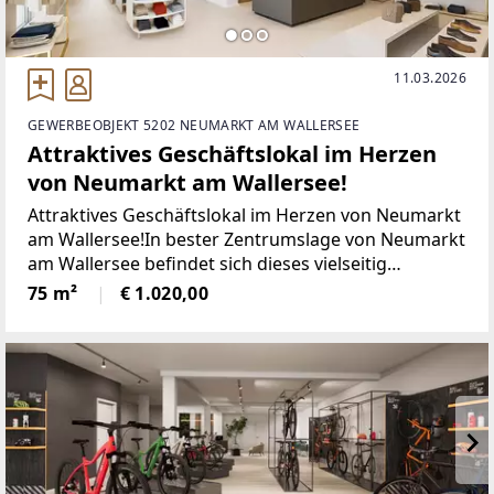
11.03.2026
GEWERBEOBJEKT 5202 NEUMARKT AM WALLERSEE
Attraktives Geschäftslokal im Herzen
von Neumarkt am Wallersee!
Attraktives Geschäftslokal im Herzen von Neumarkt
am Wallersee!In bester Zentrumslage von Neumarkt
am Wallersee befindet sich dieses vielseitig
nutzbare Geschäftslokal in der Hauptstraße 36. Die
75 m²
€ 1.020,00
Liegenschaft bietet eine ausgezeichnete
Sichtbarkeit