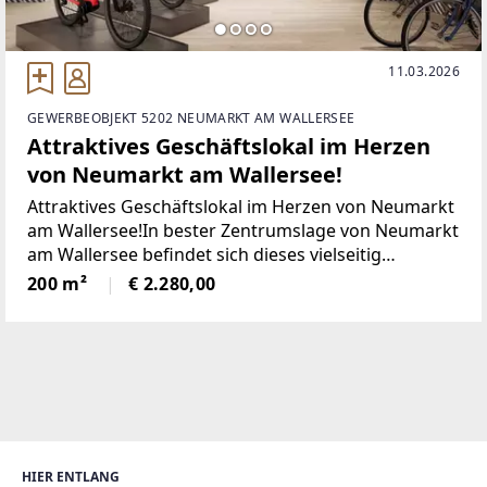
11.03.2026
GEWERBEOBJEKT 5202 NEUMARKT AM WALLERSEE
Attraktives Geschäftslokal im Herzen
von Neumarkt am Wallersee!
Attraktives Geschäftslokal im Herzen von Neumarkt
am Wallersee!In bester Zentrumslage von Neumarkt
am Wallersee befindet sich dieses vielseitig
nutzbare Geschäftslokal in der Hauptstraße 36. Die
200 m²
€ 2.280,00
Liegenschaft bietet eine ausgezeichnete
Sichtbarkeit
HIER ENTLANG