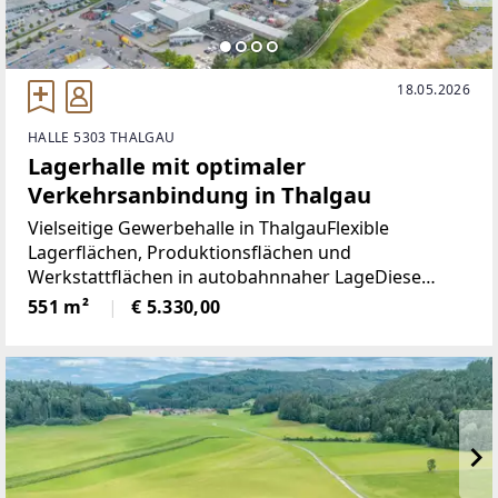
18.05.2026
HALLE 5303 THALGAU
Lagerhalle mit optimaler
Verkehrsanbindung in Thalgau
Vielseitige Gewerbehalle in ThalgauFlexible
Lagerflächen, Produktionsflächen und
Werkstattflächen in autobahnnaher LageDiese
moderne Gewerbehalle in Thalgau bietet vielseitige
551 m²
€ 5.330,00
Nutzungsmöglichkeiten und überzeugt durch
großzügige Lager