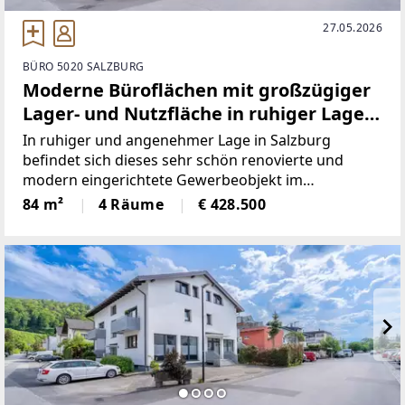
27.05.2026
BÜRO 5020 SALZBURG
Moderne Büroflächen mit großzügiger
Lager- und Nutzfläche in ruhiger Lage
in Salzburg
In ruhiger und angenehmer Lage in Salzburg
befindet sich dieses sehr schön renovierte und
modern eingerichtete Gewerbeobjekt im
Erdgeschoss eines gepflegten Mehrparteienhauses.
84 m²
4 Räume
€ 428.500
Die Immobilie bietet ideale Voraussetzungen für
Unternehmen, die Wert auf