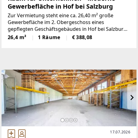
Gewerbefläche in Hof bei Salzburg
Zur Vermietung steht eine ca. 26,40 m² große
Gewerbefläche im 2. Obergeschoss eines
gepflegten Geschäftsgebäudes in Hof bei Salzburg.
Die Räumlichkeiten eignen sich ideal als Büro,
26,4 m²
1 Räume
€ 388,08
Kanzlei, Praxis oder für Unternehmen aus den
Bereichen Dienstleistung,
17.07.2026