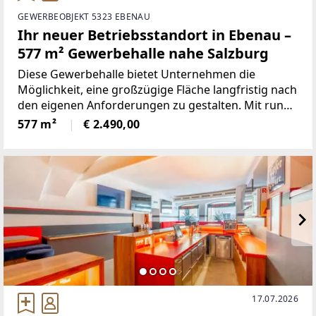
GEWERBEOBJEKT 5323 EBENAU
Ihr neuer Betriebsstandort in Ebenau –
577 m² Gewerbehalle nahe Salzburg
Diese Gewerbehalle bietet Unternehmen die
Möglichkeit, eine großzügige Fläche langfristig nach
den eigenen Anforderungen zu gestalten. Mit rund
577 m² Nutzfläche, einer Hallenlänge von ca. 49,60
577 m²
€ 2.490,00
Metern und einer Innenbreite von ca. 11,64 Metern
eignet
17.07.2026