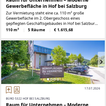
Gewerbefläche in Hof bei Salzburg
Zur Vermietung steht eine ca. 110 m² große
Gewerbefläche im 2. Obergeschoss eines
gepflegten Geschäftsgebäudes in Hof bei Salzburg.
Die Räumlichkeiten eignen sich ideal als Büro,
110 m²
5 Räume
€ 1.615,68
Kanzlei, Praxis oder für Unternehmen aus den
Bereichen Dienstleistung, Planung,
17.07.2026
BÜRO 5322 HOF BEI SALZBURG
Raum für Unternehmen – Moderne