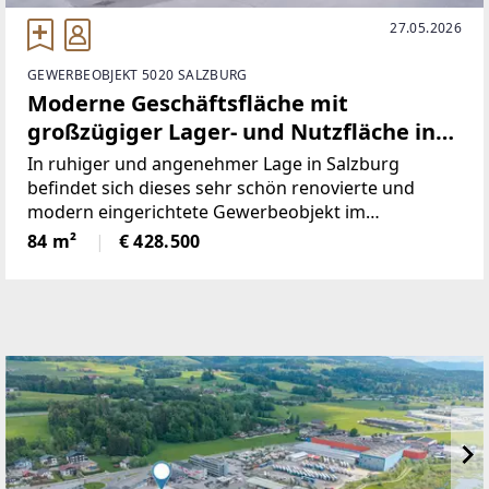
27.05.2026
GEWERBEOBJEKT 5020 SALZBURG
Moderne Geschäftsfläche mit
großzügiger Lager- und Nutzfläche in
ruhiger Lage in Salzburg
In ruhiger und angenehmer Lage in Salzburg
befindet sich dieses sehr schön renovierte und
modern eingerichtete Gewerbeobjekt im
Erdgeschoss eines gepflegten Mehrparteienhauses.
84 m²
€ 428.500
Die Immobilie bietet ideale Voraussetzungen für
Unternehmen, die Wert auf