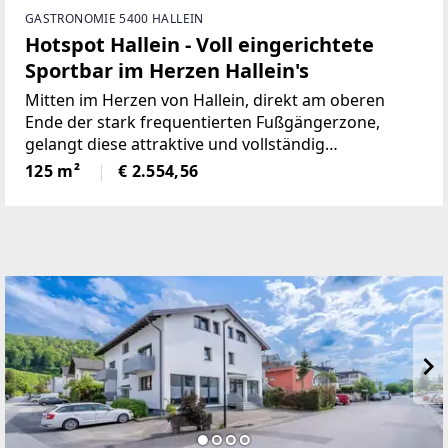
GASTRONOMIE 5400 HALLEIN
Hotspot Hallein - Voll eingerichtete
Sportbar im Herzen Hallein's
Mitten im Herzen von Hallein, direkt am oberen
Ende der stark frequentierten Fußgängerzone,
gelangt diese attraktive und vollständig
ausgestattete Gastronomielokalität mit ca. 125 m²
125 m²
€ 2.554,56
Nutzfläche zur Vermietung.Das Lokal bietet ideale
Voraussetzungen