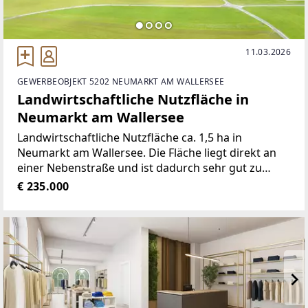
11.03.2026
GEWERBEOBJEKT 5202 NEUMARKT AM WALLERSEE
Landwirtschaftliche Nutzfläche in
Neumarkt am Wallersee
Landwirtschaftliche Nutzfläche ca. 1,5 ha in
Neumarkt am Wallersee. Die Fläche liegt direkt an
einer Nebenstraße und ist dadurch sehr gut zu
bewirtschaften. Die Möglichkeit eine größere Fläche
€ 235.000
- bis zu 5 ha - zu erwerben ist gegeben.