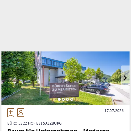
WEBSITE
https://www.remax.at/de/ib/remax-now-neumarkt-
am-wallersee
EMAIL
m.schwarz@remax-now.at
17.07.2026
BÜRO 5322 HOF BEI SALZBURG
Raum für Unternehmen – Moderne