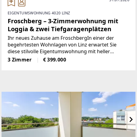
EIGENTUMSWOHNUNG 4020 LINZ
Froschberg – 3-Zimmerwohnung mit
Loggia & zwei Tiefgaragenplätzen
Ihr neues Zuhause am FroschbergIn einer der
begehrtesten Wohnlagen von Linz erwartet Sie
diese stilvolle Eigentumswohnung mit heller
Wohnatmosphäre, durchdachter Raumaufteilung
3 Zimmer
€ 399.000
und einem Ambiente zum Wohlfühlen. Große
Fensterflächen und die einladende