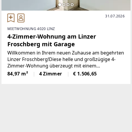
31.07.2026
MIETWOHNUNG 4020 LINZ
4-Zimmer-Wohnung am Linzer
Froschberg mit Garage
Willkommen in Ihrem neuen Zuhause am begehrten
Linzer Froschberg!Diese helle und großzügige 4-
Zimmer-Wohnung überzeugt mit einem
durchdachten Grundriss, lichtdurchfluteten
84,97 m²
4 Zimmer
€ 1.506,65
Wohnräumen und einer Loggia/Balkon mit Blick ins
Grüne – der ideale Ort,