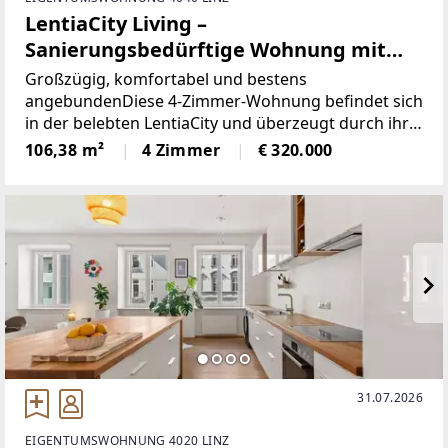
LentiaCity Living –
Sanierungsbedürftige Wohnung mit
Potenzial
Großzügig, komfortabel und bestens
angebundenDiese 4-Zimmer-Wohnung befindet sich
in der belebten LentiaCity und überzeugt durch ihre
praktische Raumaufteilung sowie ihre
106,38 m²
4 Zimmer
€ 320.000
ausgezeichnete Infrastruktur. Der großzügige
Wohnbereich, die separate Küche
31.07.2026
EIGENTUMSWOHNUNG 4020 LINZ