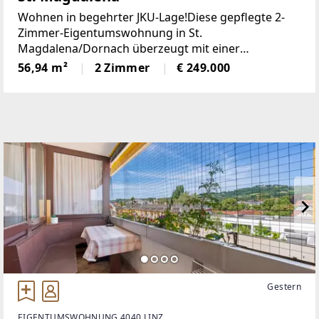
Wohnen in begehrter JKU-Lage!Diese gepflegte 2-
Zimmer-Eigentumswohnung in St.
Magdalena/Dornach überzeugt mit einer
hervorragenden Lage, einer durchdachten
56,94 m²
2 Zimmer
€ 249.000
Raumaufteilung und einer hellen, freundlichen
Wohnatmosphäre. Auf ca. 56,94 m² Wohnfläche
Gestern
EIGENTUMSWOHNUNG 4040 LINZ