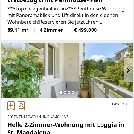
***Top Gelegenheit in Linz***Penthouse Wohnung
mit Panoramablick und Lift direkt in den eigenen
Wohnbereich!Reservieren Sie jetzt Ihren
Besichtigungstermin, indem Sie auf den folgenden
89,11 m²
4 Zimmer
€ 499.000
Link klicken: ZUR ONLINE TERMINBUCHUNG
[https://www.remax.at/de/3776-
666#immobilienanfrageformular]In
Gestern
EIGENTUMSWOHNUNG 4040 LINZ
Helle 2-Zimmer-Wohnung mit Loggia in
St. Magdalena