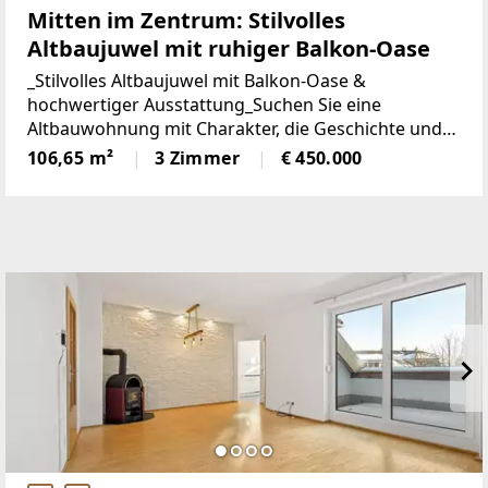
Mitten im Zentrum: Stilvolles
Altbaujuwel mit ruhiger Balkon-Oase
_Stilvolles Altbaujuwel mit Balkon-Oase &
hochwertiger Ausstattung_Suchen Sie eine
Altbauwohnung mit Charakter, die Geschichte und
modernen Wohnkomfort perfekt vereint?Dann wird
106,65 m²
3 Zimmer
€ 450.000
Sie dieses besondere Zuhause begeistern: Hohe
Decken