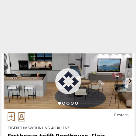
WEBSITE
https://www.remax.at/de/ib/remax-partners-linz
EMAIL
s.bortz@remax-partners.at
Gestern
EIGENTUMSWOHNUNG 4030 LINZ
Erstbezug trifft Penthouse- Flair