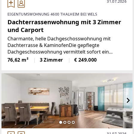
31.07.2026
EIGENTUMSWOHNUNG 4600 THALHEIM BEI WELS
Dachterrassenwohnung mit 3 Zimmer
und Carport
Charmante, helle Dachgeschosswohnung mit
Dachterrasse & KaminofenDie gepflegte
Dachgeschosswohnung vermittelt sofort ein
warmes Wohngefühl: Auf rund 77m² Wohnfläche
76,62 m²
3 Zimmer
€ 249.000
erwartet Sie ein großzügiges Wohnzimmer mit
gemütlichen Kaminofen und Zugang
31.07.2026