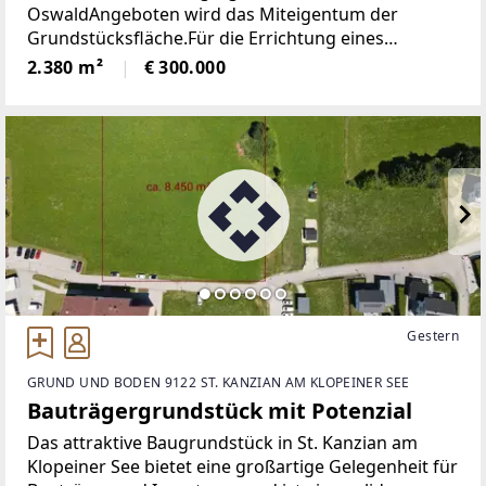
OswaldAngeboten wird das Miteigentum der
Grundstücksfläche.Für die Errichtung eines
Apartmenthauses liegen genehmigten Baupläne
2.380 m²
€ 300.000
auf. Es sind für dieses Projekt 6 Ferienwohnungen
mit 17 Tiefgaragenplätzen
Gestern
GRUND UND BODEN 9122 ST. KANZIAN AM KLOPEINER SEE
Bauträgergrundstück mit Potenzial
Das attraktive Baugrundstück in St. Kanzian am
Klopeiner See bietet eine großartige Gelegenheit für