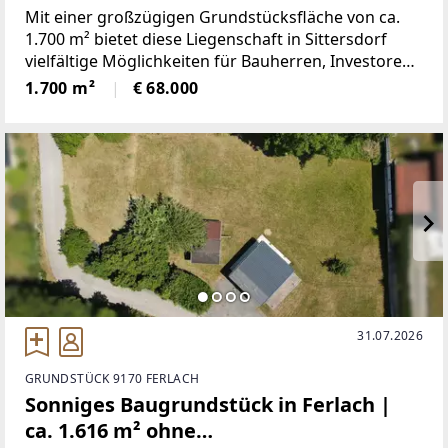
Sittersdorf
Mit einer großzügigen Grundstücksfläche von ca.
1.700 m² bietet diese Liegenschaft in Sittersdorf
vielfältige Möglichkeiten für Bauherren, Investoren
oder all jene, die ihren Wohntraum in naturnaher
1.700 m²
€ 68.000
Umgebung verwirklichen möchten.Auf dem
Grundstück
31.07.2026
GRUNDSTÜCK 9170 FERLACH
Sonniges Baugrundstück in Ferlach |
ca. 1.616 m² ohne