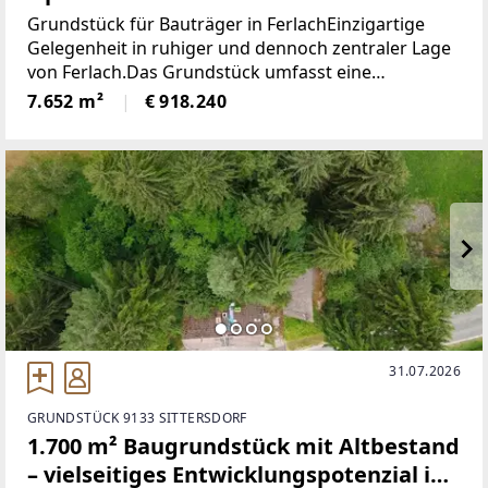
Grundstück für Bauträger in FerlachEinzigartige
Gelegenheit in ruhiger und dennoch zentraler Lage
von Ferlach.Das Grundstück umfasst eine
Gesamtfläche von 7.652 m² und bietet vielfältige
7.652 m²
€ 918.240
Bebauungsmöglichkeiten – ideal für private oder
gemeinnützige
31.07.2026
GRUNDSTÜCK 9133 SITTERSDORF
1.700 m² Baugrundstück mit Altbestand
– vielseitiges Entwicklungspotenzial in