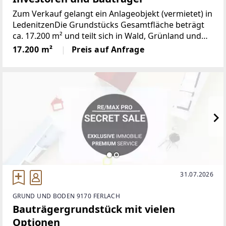
Zum Verkauf gelangt ein Anlageobjekt (vermietet) in
LedenitzenDie Grundstücks Gesamtfläche beträgt
ca. 17.200 m² und teilt sich in Wald, Grünland und
Bauland. Die Liegenschaft ist für Bauträger und
17.200 m²
Preis auf Anfrage
Investoren von Bedeutung, da die derzeitige
31.07.2026
GRUND UND BODEN 9170 FERLACH
Bauträgergrundstück mit vielen
Optionen