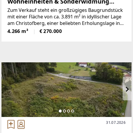
Wohneinheiten & Sonderwidmung
Freizeitwohnsitz
Zum Verkauf steht ein großzügiges Baugrundstück
mit einer Fläche von ca. 3.891 m² in idyllischer Lage
am Christofberg, einer beliebten Erholungslage in
der Gemeinde Pischeldorf, Kärnten.Auf dem
4.266 m²
€ 270.000
Grundstück befindet sich ein bereits errichteter
31.07.2026