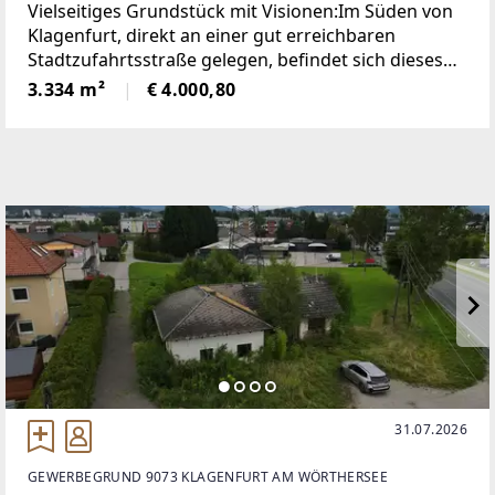
Vielseitiges Grundstück mit Visionen:Im Süden von
Klagenfurt, direkt an einer gut erreichbaren
Stadtzufahrtsstraße gelegen, befindet sich dieses
großzügige Grundstück mit einer Fläche von ca.
3.334 m²
€ 4.000,80
3.334 m². Die Liegenschaft liegt im Steiner Weg –
einer
31.07.2026
GEWERBEGRUND 9073 KLAGENFURT AM WÖRTHERSEE