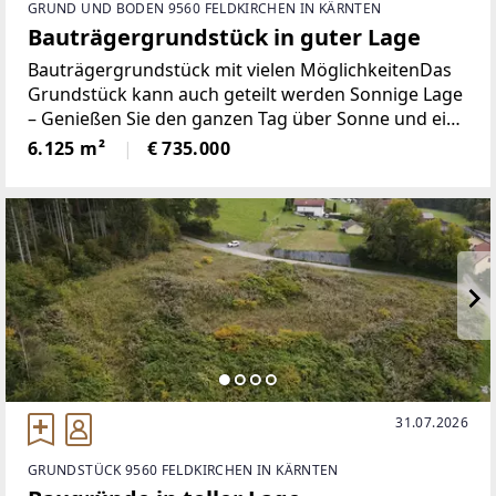
GRUND UND BODEN 9560 FELDKIRCHEN IN KÄRNTEN
Bauträgergrundstück in guter Lage
Bauträgergrundstück mit vielen MöglichkeitenDas
Grundstück kann auch geteilt werden Sonnige Lage
– Genießen Sie den ganzen Tag über Sonne und eine
atemberaubende Aussicht auf die umliegende
6.125 m²
€ 735.000
Landschaft.Exzellente Anbindung – Nur wenige
31.07.2026
GRUNDSTÜCK 9560 FELDKIRCHEN IN KÄRNTEN