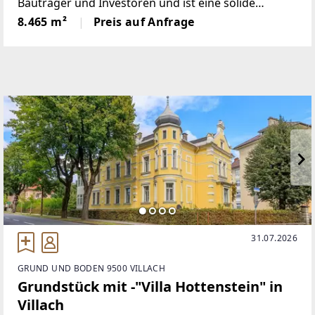
Bauträger und Investoren und ist eine solide
Grundlage für die Schaffung von Wohnraum, der
8.465 m²
Preis auf Anfrage
nicht nur dem gemeinnützigen Wohnungsbau
zugutekommen kann.Es
31.07.2026
GRUND UND BODEN 9500 VILLACH
Grundstück mit -"Villa Hottenstein" in
Villach