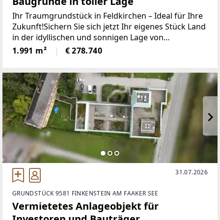
Baugründe in toller Lage
Ihr Traumgrundstück in Feldkirchen – Ideal für Ihre
Zukunft!Sichern Sie sich jetzt Ihr eigenes Stück Land
in der idyllischen und sonnigen Lage von
Feldkirchen! Diese großzügigen Grundstücke bieten
1.991 m²
€ 278.740
Ihnen die perfekte Kombination aus Ruhe, Natur
31.07.2026
GRUNDSTÜCK 9581 FINKENSTEIN AM FAAKER SEE
Vermietetes Anlageobjekt für
Investoren und Bauträger