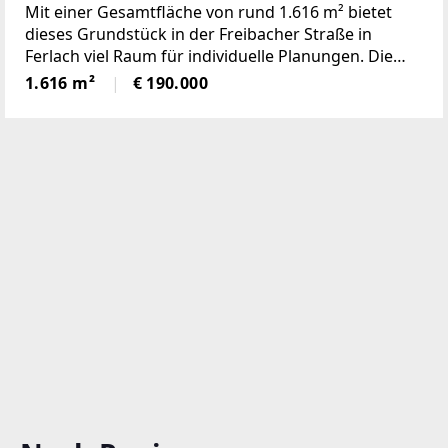
Bebauungsverpflichtung
Mit einer Gesamtfläche von rund 1.616 m² bietet
dieses Grundstück in der Freibacher Straße in
Ferlach viel Raum für individuelle Planungen. Die
Liegenschaft umfasst zwei Parzellen, wobei eine
1.616 m²
€ 190.000
Parzelle bereits voll erschlossen ist. Ein wesentlicher
Vorteil