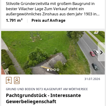
Stilvolle Gründerzeitvilla mit großem Baugrund in
bester Villacher Lage Zum Verkauf steht ein
außergewöhnliches Zinshaus aus dem Jahr 1903 in
einer der begehrtesten Wohnlagen Villachs – auf
1.791 m²
Preis auf Anfrage
einem großzügigen Grundstück mit vielfältigem
Potenzial.
31.07.2026
GRUND UND BODEN 9073 KLAGENFURT AM WÖRTHERSEE
Pachtgrundstück - Interessante
Gewerbeliegenschaft