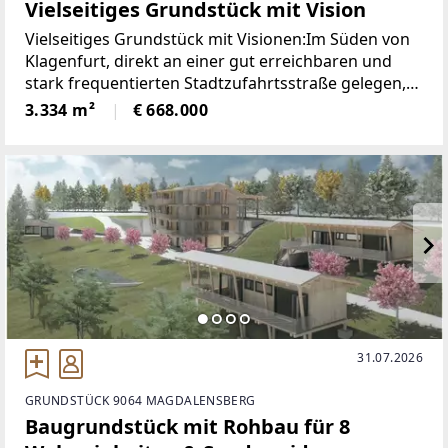
Vielseitiges Grundstück mit Vision
Vielseitiges Grundstück mit Visionen:Im Süden von
Klagenfurt, direkt an einer gut erreichbaren und
stark frequentierten Stadtzufahrtsstraße gelegen,
befindet sich dieses großzügige Grundstück mit
3.334 m²
€ 668.000
einer Fläche von ca. 3.334 m². Die Liegenschaft
31.07.2026
GRUNDSTÜCK 9064 MAGDALENSBERG
Baugrundstück mit Rohbau für 8