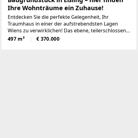
Ihre Wohnträume ein Zuhause!
Entdecken Sie die perfekte Gelegenheit, Ihr
Traumhaus in einer der aufstrebendsten Lagen
Wiens zu verwirklichen! Das ebene, teilerschlossene
Grundstück im 22. Bezirk, mit einer Fläche von 497
497 m²
€ 370.000
m² lt. Grundbuch, besticht durch seine sonnige,
südliche Ausrichtung