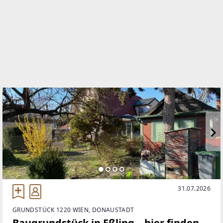
WEBSITE
https://www.remax.at/de/ib/remax-real-experts-
wien
EMAIL
h.koller@remax-real-experts.at
31.07.2026
GRUNDSTÜCK 1220 WIEN, DONAUSTADT
Baugrundstück in Eßling – hier finden