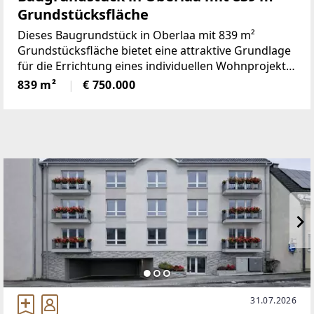
Grundstücksfläche
Dieses Baugrundstück in Oberlaa mit 839 m²
Grundstücksfläche bietet eine attraktive Grundlage
für die Errichtung eines individuellen Wohnprojekts
mit großzügiger
839 m²
€ 750.000
Gartenfläche.GRUNDSTÜCKSDATENGrundstücksfläc
he: 839 m²Widmung: Bauland
31.07.2026