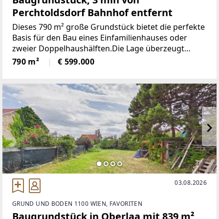
Perchtoldsdorf Bahnhof entfernt
Dieses 790 m² große Grundstück bietet die perfekte
Basis für den Bau eines Einfamilienhauses oder
zweier Doppelhaushälften.Die Lage überzeugt
durch eine hervorragende Verkehrsanbindung: Der
790 m²
€ 599.000
Bahnhof Perchtoldsdorf ist in nur 3 Minuten
erreichbar, Bushaltestellen
03.08.2026
GRUND UND BODEN 1100 WIEN, FAVORITEN
Baugrundstück in Oberlaa mit 839 m²