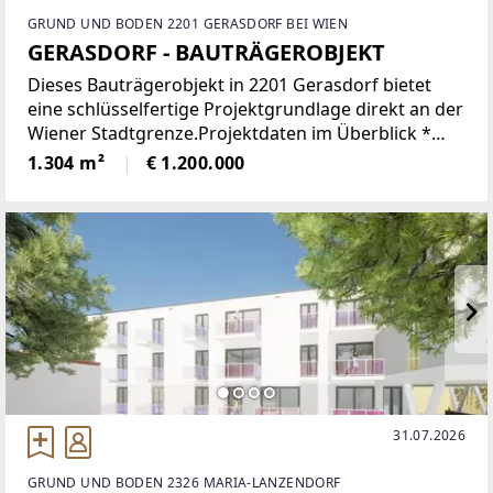
GRUND UND BODEN 2201 GERASDORF BEI WIEN
GERASDORF - BAUTRÄGEROBJEKT
Dieses Bauträgerobjekt in 2201 Gerasdorf bietet
eine schlüsselfertige Projektgrundlage direkt an der
Wiener Stadtgrenze.Projektdaten im Überblick *
Adresse: Dr. Theodor Körner Gasse 3-5, 2201
1.304 m²
€ 1.200.000
Gerasdorf * Grundstücksfläche: 1.304
31.07.2026
GRUND UND BODEN 2326 MARIA-LANZENDORF