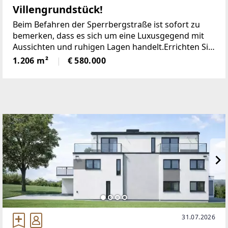
Villengrundstück!
Beim Befahren der Sperrbergstraße ist sofort zu
bemerken, dass es sich um eine Luxusgegend mit
Aussichten und ruhigen Lagen handelt.Errichten Sie
hier Ihre Traumimmobilie, mit oder ohne rotem
1.206 m²
€ 580.000
Gorilla.Grundstück mit 1206 m², geräumt von
Althaus,
31.07.2026