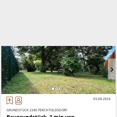
WEBSITE
https://www.remax.at/de/ib/remax-vital-schwechat
EMAIL
w.stern@remax-vital.at
05.08.2026
GRUNDSTÜCK 2380 PERCHTOLDSDORF
Baugrundstück, 3 min von