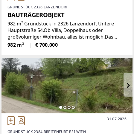
GRUNDSTÜCK 2326 LANZENDORF
BAUTRÄGEROBJEKT
982 m² Grundstück in 2326 Lanzendorf, Untere
Hauptstraße 54.Ob Villa, Doppelhaus oder
großvolumiger Wohnbau, alles ist möglich.Das
Grundstück wurde vom Eigentümer vom Altbestand
982 m²
€ 700.000
an Gebäuden geräumt. Im hinteren Bereich befindet
sich
31.07.2026
GRUNDSTÜCK 2384 BREITENFURT BEI WIEN