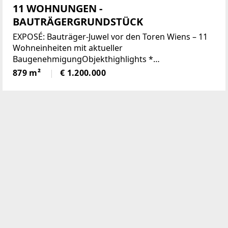
11 WOHNUNGEN -
BAUTRÄGERGRUNDSTÜCK
EXPOSÉ: Bauträger-Juwel vor den Toren Wiens – 11
Wohneinheiten mit aktueller
BaugenehmigungObjekthighlights *
Grundstücksfläche: ca. 880 m² in exklusiver
879 m²
€ 1.200.000
Zentrallage. * Projektstatus: Einreichplan
für 11 Wohnungen und 22 Tiefgaragenplätze bereits