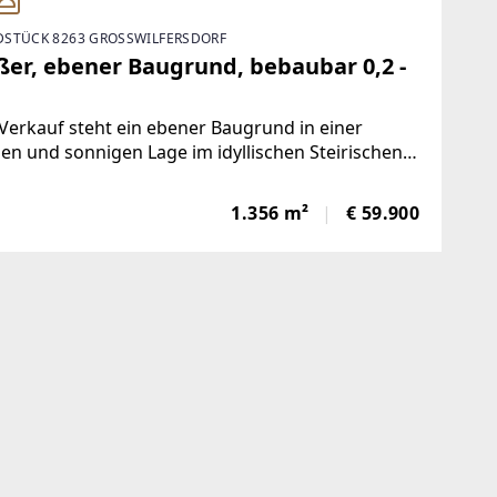
STÜCK 8263 GROSSWILFERSDORF
ßer, ebener Baugrund, bebaubar 0,2 -
erkauf steht ein ebener Baugrund in einer
en und sonnigen Lage im idyllischen Steirischen
enland, perfekt geeignet für die Verwirklichung
 Traumhauses oder Zweitwohnsitzes. Hier sind
1.356 m²
€ 59.900
ichtigsten Details zu diesem
dstück:ECKDATEN