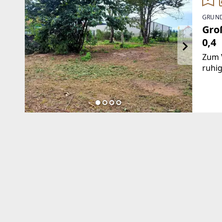
GRUND
Gro
0,4
Zum V
ruhig
Therm
Ihres
die w
Grun