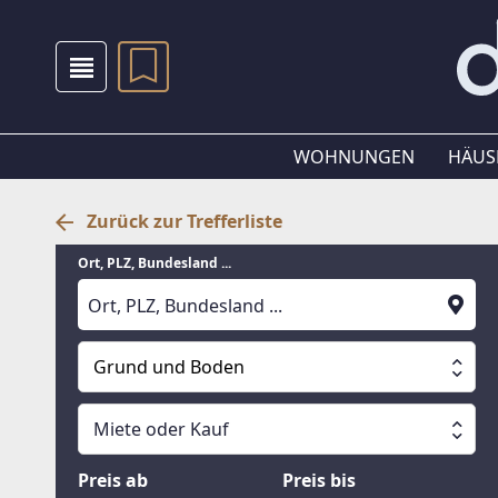
WOHNUNGEN
HÄUS
Zurück zur Trefferliste
Ort, PLZ, Bundesland ...
Grund und Boden
Alle Immobilien
Miete oder Kauf
Suche läuft
Wohnungen
Miete oder Kauf
Preis ab
Preis bis
Häuser