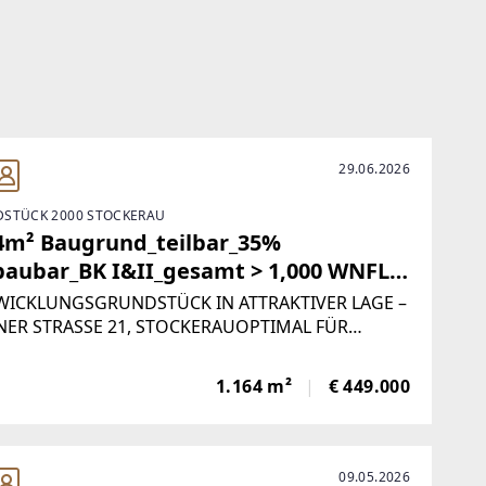
29.06.2026
STÜCK 2000 STOCKERAU
4m² Baugrund_teilbar_35%
baubar_BK I&II_gesamt > 1,000 WNFL
lich
ICKLUNGSGRUNDSTÜCK IN ATTRAKTIVER LAGE –
ER STRASSE 21, STOCKERAUOPTIMAL FÜR
RÄGER & PROJEKTENTWICKLERZum Verkauf
gt ein vielseitig nutzbares, rechteckiges
1.164 m²
€ 449.000
dstück in gut angebundener Lage von Stockerau,
09.05.2026