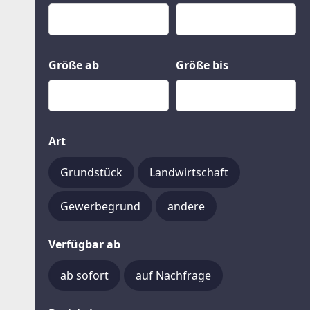
Kauf
Gewerbeobjekte
Miete
Grund und Boden
Mietkauf
Kleinobjekte
Größe ab
Größe bis
Art
Grundstück
Landwirtschaft
Gewerbegrund
andere
Verfügbar ab
ab sofort
auf Nachfrage