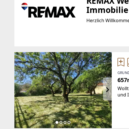
REMAX Wel
Immobili
Herzlich Willkomm
Standort
WEBSITE
https://www.remax
Pfarrgasse 2
2500 Baden
EMAIL
GRUND
office@remax-welc
657
Woll
und 
Dann
ein 
umfas