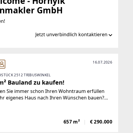
come - Hornyik
enmakler GmbH
en!
Jetzt unverbindlich kontaktieren
.at/de/ib/remax-welcome-baden
16.07.2026
STÜCK 2512 TRIBUSWINKEL
ome.at
m² Bauland zu kaufen!
ten Sie immer schon Ihren Wohntraum erfüllen
Ihr eigenes Haus nach Ihren Wünschen bauen?
 können Sie mit diesem Grundstück Ihrem Traum
Stückchen näher kommen! Laut Teilungsplan
st das Grundstück eine Fläche
657 m²
€ 290.000