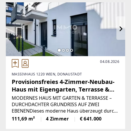
EMAIL
n.baumann@remax-whitehorse.at
04.08.2026
MASSIVHAUS 1220 WIEN, DONAUSTADT
Provisionsfreies 4-Zimmer-Neubau-
Haus mit Eigengarten, Terrasse &
Balkon
MODERNES HAUS MIT GARTEN & TERRASSE –
DURCHDACHTER GRUNDRISS AUF ZWEI
EBENENDieses moderne Haus überzeugt durch
eine klare Raumstruktur, großzügige
111,69 m²
4 Zimmer
€ 641.000
Wohnflächen und einen privaten Garten mit
Terrasse, der den Wohnraum ideal nach außen