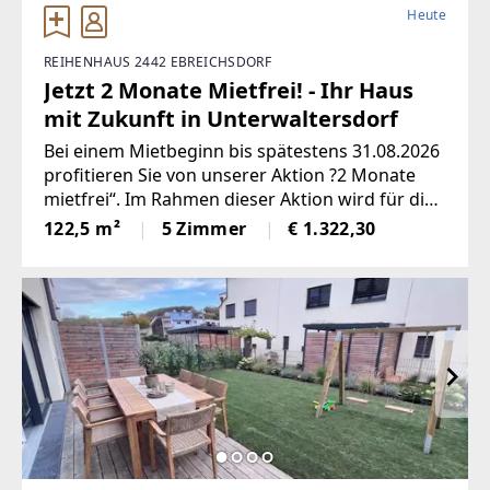
Heute
REIHENHAUS 2442 EBREICHSDORF
Jetzt 2 Monate Mietfrei! - Ihr Haus
mit Zukunft in Unterwaltersdorf
Bei einem Mietbeginn bis spätestens 31.08.2026
profitieren Sie von unserer Aktion ?2 Monate
mietfrei“. Im Rahmen dieser Aktion wird für die
ersten zwei Monate kein Hauptmietzins
122,5 m²
5 Zimmer
€ 1.322,30
verrechnet. Lediglich die Betriebskosten sind
während dieses Zeitraums