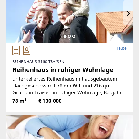
Heute
REIHENHAUS 3160 TRAISEN
Reihenhaus in ruhiger Wohnlage
unterkellertes Reihenhaus mit ausgebautem
Dachgeschoss mit 78 qm Wfl. und 216 qm
Grund in Traisen in ruhiger Wohnlage; Baujahr
1943, im Jahre 1993 umfassend renoviert -
78 m²
€ 130.000
Beheizung mit Gas-Kombitherme,
Kunststofffenster, Terrasse, Pkw-Stellplatz -
SanierungsbedarfSchätzwert: