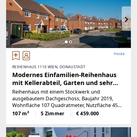
Heute
REIHENHAUS 1110 WIEN, DONAUSTADT
Modernes Einfamilien-Reihenhaus
mit Kellerabteil, Garten und sehr
gutem Erhaltungszustand
Reihenhaus mit einem Stockwerk und
ausgebautem Dachgeschoss, Baujahr 2019,
Wohnfläche 107 Quadratmeter, Nutzfläche 45
Quadratmeter, inklusive Kellerabteil (Top 7) und
107 m²
5 Zimmer
€ 459.000
Garten. Die Raumaufteilung umfasst im
Kellergeschoss: Vorraum, Haustechnikraum, 2
Abstellräume;