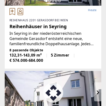
Heute
REIHENHAUS 2201 GERASDORF BEI WIEN
Reihenhäuser in Seyring
In Seyring in der niederösterreichischen
Gemeinde Gerasdorf entsteht eine neue,
familienfreundliche Doppelhausanlage. Jedes
der 12 Eigentum Reihenhäuser mit jeweils 2
8 passende Objekte
PKW-Stellplätzen hat eine Wohnfläche um 140
132,31-143,09 m²
5 Zimmer
m2 und eine Gartenfläche bis zu 170 m2.
€ 574.000-684.000