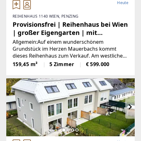
Heute
REIHENHAUS 1140 WIEN, PENZING
Provisionsfrei | Reihenhaus bei Wien
| großer Eigengarten | mit
Badeteich
Allgemein:Auf einem wunderschönem
Grundstück im Herzen Mauerbachs kommt
dieses Reihenhaus zum Verkauf. Am westlichen
Rand und nur wenige Minuten von der Wiener
159,45 m²
5 Zimmer
€ 599.000
Stadtgrenze entfernt gelegen, grenzt es zudem
unmittelbar an den Wienerwald. Bei