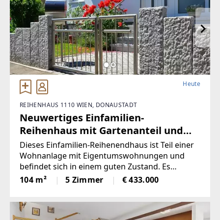
Heute
REIHENHAUS 1110 WIEN, DONAUSTADT
Neuwertiges Einfamilien-
Reihenhaus mit Gartenanteil und
durchdachter Raumaufteilung
Dieses Einfamilien-Reihenendhaus ist Teil einer
Wohnanlage mit Eigentumswohnungen und
befindet sich in einem guten Zustand. Es
erstreckt sich über ein Geschoss und ist
104 m²
5 Zimmer
€ 433.000
teilweise im ersten und zweiten Obergeschoss
ausgebaut. Die Gesamtwohnfläche beträgt