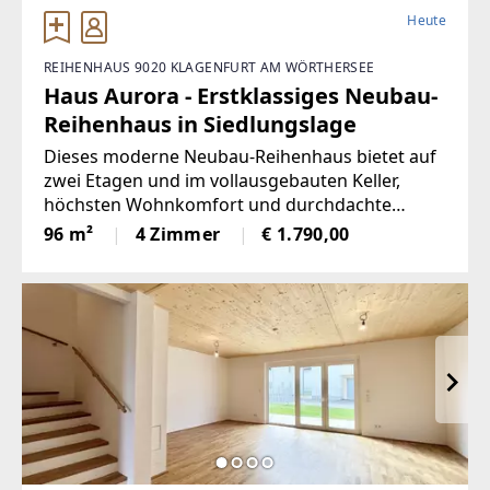
Heute
REIHENHAUS 9020 KLAGENFURT AM WÖRTHERSEE
Haus Aurora - Erstklassiges Neubau-
Reihenhaus in Siedlungslage
Dieses moderne Neubau-Reihenhaus bietet auf
zwei Etagen und im vollausgebauten Keller,
höchsten Wohnkomfort und durchdachte
Raumaufteilung. Das Herzstück des Hauses ist
96 m²
4 Zimmer
€ 1.790,00
das großzügige Erdgeschoss, welches sich
durch offene und lichtdurchflutete Räume