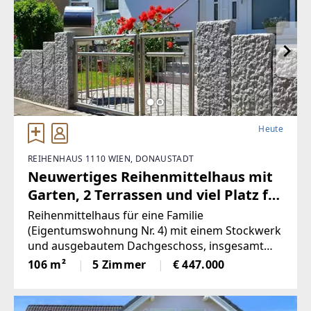
Heute
REIHENHAUS 1110 WIEN, DONAUSTADT
Neuwertiges Reihenmittelhaus mit
Garten, 2 Terrassen und viel Platz für
die Familie
Reihenmittelhaus für eine Familie
(Eigentumswohnung Nr. 4) mit einem Stockwerk
und ausgebautem Dachgeschoss, insgesamt
106 Quadratmeter Wohnfläche und 45
106 m²
5 Zimmer
€ 447.000
Quadratmeter Nutzfläche. Dazu gehört ein
Kellerabteil (1,01 Quadratmeter) und ein Garten
(24,75 Quadratmeter).