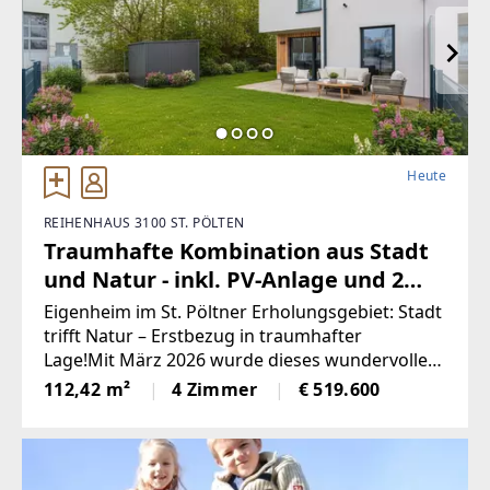
Heute
REIHENHAUS 3100 ST. PÖLTEN
Traumhafte Kombination aus Stadt
und Natur - inkl. PV-Anlage und 2
KFZ Abstellplätze! PROVISIONSFREI
Eigenheim im St. Pöltner Erholungsgebiet: Stadt
trifft Natur – Erstbezug in traumhafter
Lage!Mit März 2026 wurde dieses wundervolle
Wohnbauprojekt fertiggestellt. Zur Verfügung
112,42 m²
4 Zimmer
€ 519.600
stehen 11 Reihenhäuser. Jedem Reihenhaus sind
zwei