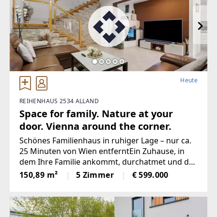
Heute
REIHENHAUS 2534 ALLAND
Space for family. Nature at your
door. Vienna around the corner.
Schönes Familienhaus in ruhiger Lage – nur ca.
25 Minuten von Wien entferntEin Zuhause, in
dem Ihre Familie ankommt, durchatmet und das
Leben in Ruhe genießen kann – umgeben von
150,89 m²
5 Zimmer
€ 599.000
Grün und Natur, dennoch nur rund 25 Minuten
von Wien entfernt.Das