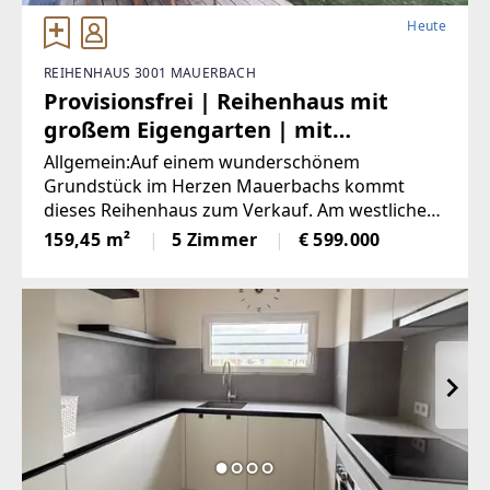
Heute
REIHENHAUS 3001 MAUERBACH
Provisionsfrei | Reihenhaus mit
großem Eigengarten | mit
Badeteich | inkl. 2 Stellplätzen
Allgemein:Auf einem wunderschönem
Grundstück im Herzen Mauerbachs kommt
dieses Reihenhaus zum Verkauf. Am westlichen
Rand und nur wenige Minuten von der Wiener
159,45 m²
5 Zimmer
€ 599.000
Stadtgrenze entfernt gelegen, grenzt es zudem
unmittelbar an den Wienerwald. Bei