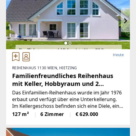
Heute
REIHENHAUS 1130 WIEN, HIETZING
Familienfreundliches Reihenhaus
mit Keller, Hobbyraum und 2
Loggien
Das Einfamilien-Reihenhaus wurde im Jahr 1976
erbaut und verfügt über eine Unterkellerung.
Im Kellergeschoss befinden sich eine Diele, ein
WC, ein Hobbyraum und ein Abstellraum mit
127 m²
6 Zimmer
€ 629.000
insgesamt 31,97 m². Im Erdgeschoss befinden
sich ein Wohnzimmer, eine