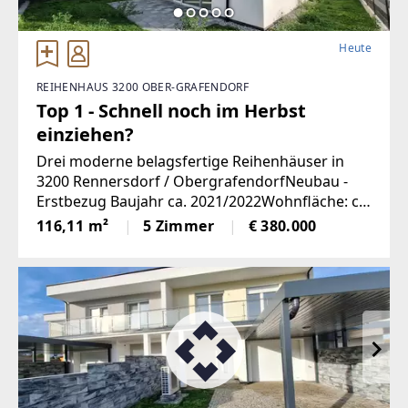
Heute
REIHENHAUS 3200 OBER-GRAFENDORF
Top 1 - Schnell noch im Herbst
einziehen?
Drei moderne belagsfertige Reihenhäuser in
3200 Rennersdorf / ObergrafendorfNeubau -
Erstbezug Baujahr ca. 2021/2022Wohnfläche: ca.
116,11 m² pro HausGrundstücksgrößen: ca.
116,11 m²
5 Zimmer
€ 380.000
160–180 m² Gartenfläche belagsfertig 4