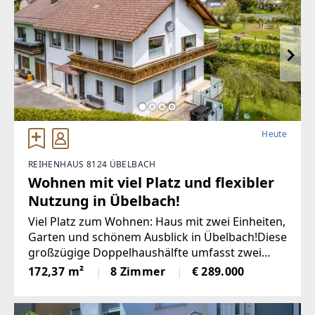
Heute
REIHENHAUS 8124 ÜBELBACH
Wohnen mit viel Platz und flexibler
Nutzung in Übelbach!
Viel Platz zum Wohnen: Haus mit zwei Einheiten,
Garten und schönem Ausblick in Übelbach!Diese
großzügige Doppelhaushälfte umfasst zwei
Wohneinheiten auf zwei Etagen und kann daher
172,37 m²
8 Zimmer
€ 289.000
besonders flexibel genutzt werden. Ob für eine
oder zwei Familien