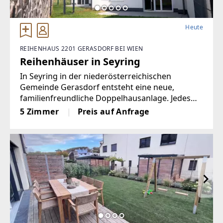
Heute
REIHENHAUS 2201 GERASDORF BEI WIEN
Reihenhäuser in Seyring
In Seyring in der niederösterreichischen
Gemeinde Gerasdorf entsteht eine neue,
familienfreundliche Doppelhausanlage. Jedes
der 12 Eigentum Reihenhäuser mit jeweils 2
5 Zimmer
Preis auf Anfrage
PKW-Stellplätzen hat eine Wohnfläche um 140
m2 und eine Gartenfläche bis zu 170 m2.