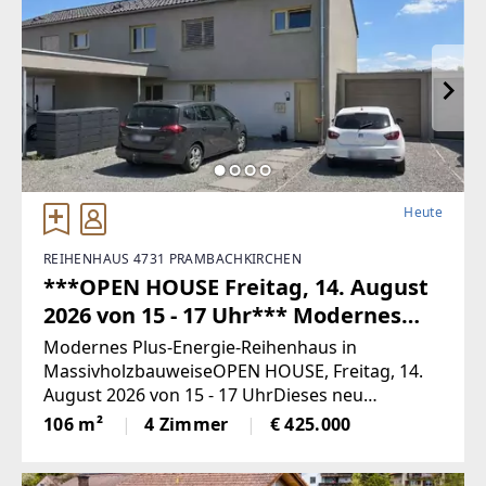
Heute
REIHENHAUS 4731 PRAMBACHKIRCHEN
***OPEN HOUSE Freitag, 14. August
2026 von 15 - 17 Uhr*** Modernes
Plus-Energie-Reihenhaus in
Modernes Plus-Energie-Reihenhaus in
Massivholzbauweise
MassivholzbauweiseOPEN HOUSE, Freitag, 14.
August 2026 von 15 - 17 UhrDieses neu
errichtete Reihenhaus überzeugt durch seine
106 m²
4 Zimmer
€ 425.000
nachhaltige Bauweise, seine energieeffiziente
Haustechnik und ein durchdachtes