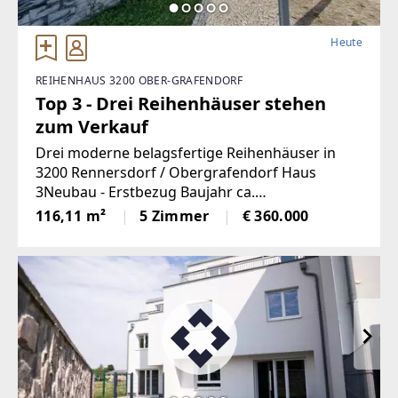
Heute
REIHENHAUS 3200 OBER-GRAFENDORF
Top 3 - Drei Reihenhäuser stehen
zum Verkauf
Drei moderne belagsfertige Reihenhäuser in
3200 Rennersdorf / Obergrafendorf Haus
3Neubau - Erstbezug Baujahr ca.
2021/2022Wohnfläche: ca. 116,11 m² pro
116,11 m²
5 Zimmer
€ 360.000
HausGrundstücksgrößen: ca. 160–180 m²
Gartenfläche belagsfertig 4