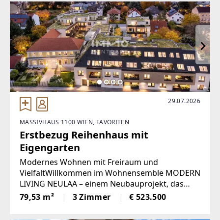
erweitert.Ein
29.07.2026
MASSIVHAUS 1100 WIEN, FAVORITEN
Erstbezug Reihenhaus mit
Eigengarten
Modernes Wohnen mit Freiraum und
VielfaltWillkommen im Wohnensemble MODERN
LIVING NEULAA – einem Neubauprojekt, das
urbanes Leben mit großzügigen Freiflächen und
79,53 m²
3 Zimmer
€ 523.500
vielfältigen Wohnformen verbindet. In dem
dynamisch wachsenden 10. Wiener Bezirk