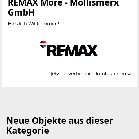
REMAX More - Mollismerx
GmbH
Herzlich Willkommen!
Jetzt unverbindlich kontaktieren
Standort
C.-v.-Hötzendorf-Str. 16
8570 Voitsberg
Neue Objekte aus dieser
WEBSITE
Kategorie
https://www.remax.at/de/ib/remax-more-voitsberg