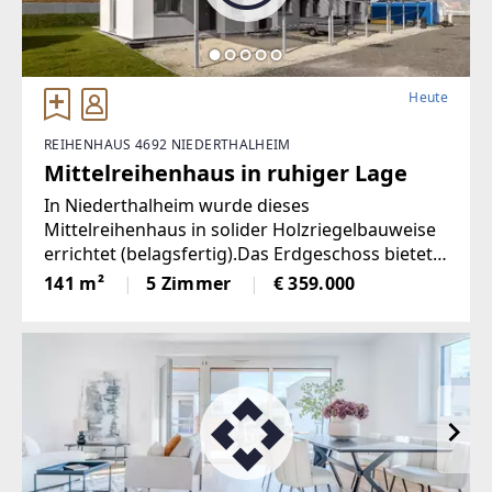
Heute
REIHENHAUS 4692 NIEDERTHALHEIM
Mittelreihenhaus in ruhiger Lage
In Niederthalheim wurde dieses
Mittelreihenhaus in solider Holzriegelbauweise
errichtet (belagsfertig).Das Erdgeschoss bietet
eine Garderobe sowie einen großzügigen,
141 m²
5 Zimmer
€ 359.000
hellen Wohnbereich wo Wohnen, Essen und das
Kochen miteinander