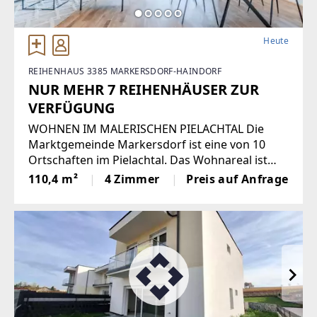
Heute
REIHENHAUS 3385 MARKERSDORF-HAINDORF
NUR MEHR 7 REIHENHÄUSER ZUR
VERFÜGUNG
WOHNEN IM MALERISCHEN PIELACHTAL Die
Marktgemeinde Markersdorf ist eine von 10
Ortschaften im Pielachtal. Das Wohnareal ist
nur wenige Gehminuten vom Ortskern entfernt
110,4 m²
4 Zimmer
Preis auf Anfrage
und umfasst 14 topmoderne Reihenhäuser. Die
Wohneinheiten