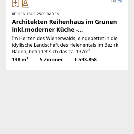
Heute
REIHENHAUS 2500 BADEN
Architekten Reihenhaus im Grünen
inkl.moderner Küche -
Käuferprovisionsfrei
Im Herzen des Wienerwalds, eingebettet in die
idyllische Landschaft des Helenentals im Bezirk
Baden, befindet sich das ca. 137m²
Niedrigstenergie-Reihenhaus, das moderne
138 m²
5 Zimmer
€ 593.858
Architektur mit einem nachhaltigen
Wohnkonzept verbindet. Hochwertige
ökologische