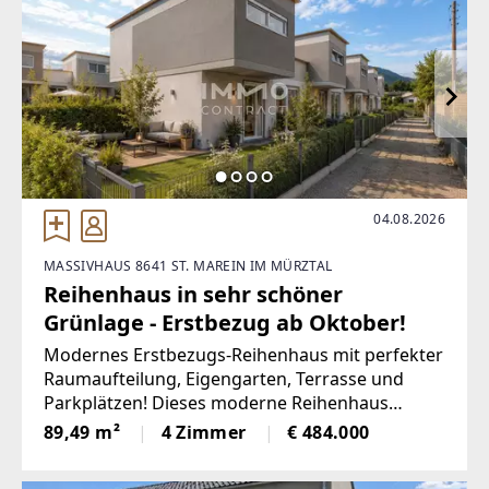
04.08.2026
MASSIVHAUS 8641 ST. MAREIN IM MÜRZTAL
Reihenhaus in sehr schöner
Grünlage - Erstbezug ab Oktober!
Modernes Erstbezugs-Reihenhaus mit perfekter
Raumaufteilung, Eigengarten, Terrasse und
Parkplätzen! Dieses moderne Reihenhaus
beweist, dass man auf kompakter Fläche keine
89,49 m²
4 Zimmer
€ 484.000
Kompromisse beim Komfort eingehen
muss. Raumaufteilung: Vorraum,