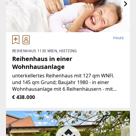
Heute
REIHENHAUS 1130 WIEN, HIETZING
Reihenhaus in einer
Wohnhausanlage
unterkellertes Reihenhaus mit 127 qm WNFl.
und 145 qm Grund; Baujahr 1980 - in einer
Wohnhausanlage mit 6 Reihenhäusern - mit
Kellergeschoss, Erdgeschoss, Obergeschoss
€ 438.000
und Dachboden - verglaste Loggien im
Erdgeschoss und Obergeschoss - guter
ZustandSchätzwert: