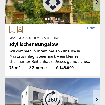
Heute
MASSIVHAUS 8680 MÜRZZUSCHLAG
Idyllischer Bungalow
Willkommen in Ihrem neuen Zuhause in
Mürzzuschlag, Steiermark – ein kleines
charmantes Reihenhaus. Dieses gemütliche
Haus verfügt über 2 helle Zimmer, die vielfältig
75 m²
2 Zimmer
€ 145.000
nutzbar sind und Ihnen ausreichend Platz zum
Wohlfühlen bieten. Besonders