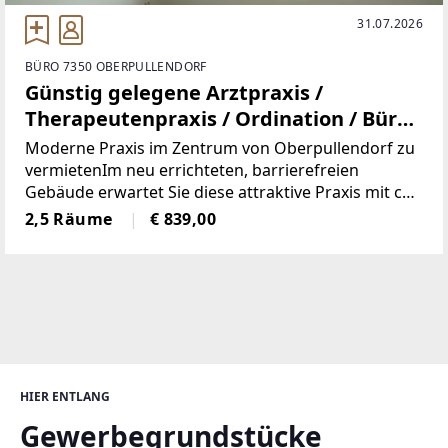
31.07.2026
BÜRO 7350 OBERPULLENDORF
Günstig gelegene Arztpraxis /
Therapeutenpraxis / Ordination / Büro -
Zentrumsnahe, Barrierefrei
Moderne Praxis im Zentrum von Oberpullendorf zu
vermietenIm neu errichteten, barrierefreien
Gebäude erwartet Sie diese attraktive Praxis mit ca.
50 m² Nutzfläche – ideal geeignet mit
2,5 Räume
€ 839,00
Empfangsraum und 2 separat begehbare Räume,
lichtdurchflutet,
HIER ENTLANG
Gewerbegrundstücke