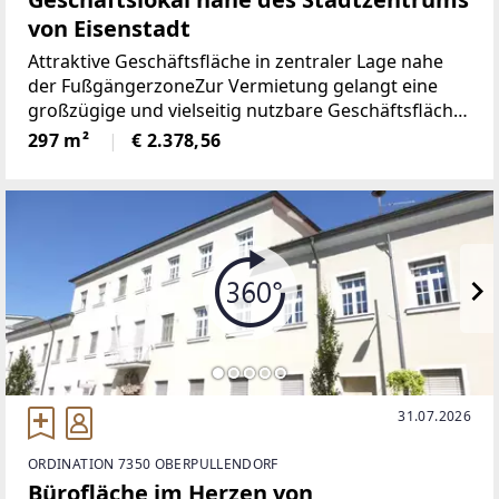
von Eisenstadt
Attraktive Geschäftsfläche in zentraler Lage nahe
der FußgängerzoneZur Vermietung gelangt eine
großzügige und vielseitig nutzbare Geschäftsfläche
in hervorragender Innenstadtlage. Das Objekt
297 m²
€ 2.378,56
überzeugt durch seine großzügigen
Verkaufsflächen, eine
31.07.2026
ORDINATION 7350 OBERPULLENDORF
Bürofläche im Herzen von