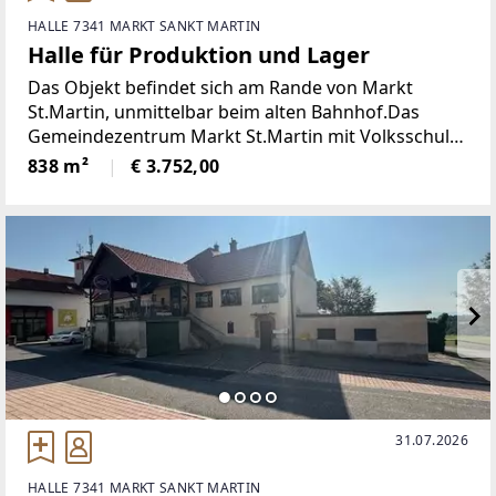
HALLE 7341 MARKT SANKT MARTIN
Halle für Produktion und Lager
Das Objekt befindet sich am Rande von Markt
St.Martin, unmittelbar beim alten Bahnhof.Das
Gemeindezentrum Markt St.Martin mit Volksschule,
Kindergarten, Gasthaus, Bushaltestelle und
838 m²
€ 3.752,00
Einkaufsmöglichkeit ist ca. 3 Gehminuten entfernt.
Auch ein praktischer
31.07.2026
HALLE 7341 MARKT SANKT MARTIN