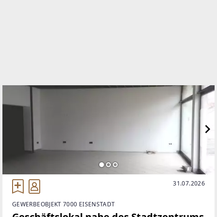
WEBSITE
https://www.remax.at/de/ib/remax-wildcard-
oberpullendorf
EMAIL
office@remax-wildcard.at
31.07.2026
GEWERBEOBJEKT 7000 EISENSTADT
Geschäftslokal nahe des Stadtzentrums