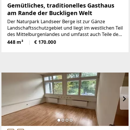
Gemütliches, traditionelles Gasthaus
am Rande der Buckligen Welt
Der Naturpark Landseer Berge ist zur Gänze
Landschaftsschutzgebiet und liegt im westlichen Teil
des Mittelburgenlandes und umfasst auch Teile der
angrenzenden Buckligen Welt, Niederösterreich.
448 m²
€ 170.000
Das Gebiet ist gekennzeichnet durch ein großes,
geschlossenes