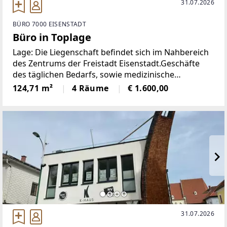
31.07.2026
BÜRO 7000 EISENSTADT
Büro in Toplage
Lage: Die Liegenschaft befindet sich im Nahbereich
des Zentrums der Freistadt Eisenstadt.Geschäfte
des täglichen Bedarfs, sowie medizinische
Versorgung, als auch öffentliche
124,71 m²
4 Räume
€ 1.600,00
Verkehrsmittelrasch erreichbar. Der Anschluß zur
S31 Richtung
31.07.2026