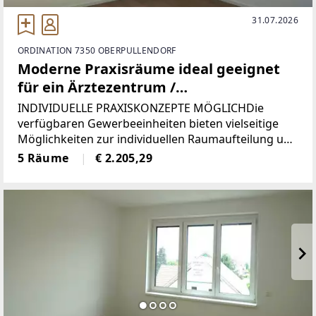
31.07.2026
ORDINATION 7350 OBERPULLENDORF
Moderne Praxisräume ideal geeignet
für ein Ärztezentrum /
Ärztegemeinschaft
INDIVIDUELLE PRAXISKONZEPTE MÖGLICHDie
verfügbaren Gewerbeeinheiten bieten vielseitige
Möglichkeiten zur individuellen Raumaufteilung und
können optimal an unterschiedliche medizinische
5 Räume
€ 2.205,29
Anforderungen angepasst werden. Ob
Einzelordination, Gruppenpraxis,