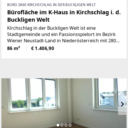
BÜRO 2860 KIRCHSCHLAG IN DER BUCKLIGEN WELT
Bürofläche im K-Haus in Kirchschlag i. d.
Buckligen Welt
Kirchschlag in der Buckligen Welt ist eine
Stadtgemeinde und ein Passionsspielort im Bezirk
Wiener Neustadt-Land in Niederösterreich mit 2801
Einwohnern (Stand 1. Jänner 2023). Im Zentrum der
86 m²
€ 1.406,90
Stadtgemeinde befindet sich das zu vermietende
Objekt.