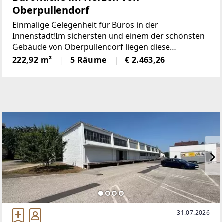
Oberpullendorf
Einmalige Gelegenheit für Büros in der
Innenstadt!Im sichersten und einem der schönsten
Gebäude von Oberpullendorf liegen diese
großzügigen Büroräumlichkeiten im
222,92 m²
5 Räume
€ 2.463,26
Dachgeschoß.Mit seinen 6 Büroräumen bietet
dieses Büro Platz für viele Mitarbeiter.Die
31.07.2026