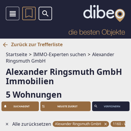
Zurück zur Trefferliste
Startseite
IMMO-Experten suchen
Alexander
Ringsmuth GmbH
Alexander Ringsmuth GmbH
Immobilien
5 Wohnungen
SUCHAGENT
VERFEINERN
Alle zurücksetzen
Alexander Ringsmuth GmbH
1160 - Wie