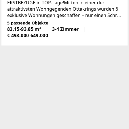
Grundrisse I ruhige Freiflächen I voll
ERSTBEZÜGE in TOP-Lage!Mitten in einer der
ausgestattete Küchen
attraktivsten Wohngegenden Ottakrings wurden 6
exklusive Wohnungen geschaffen – nur einen Schritt
vor die Tür und alles, was das Herz begehrt, ist
5 passende Objekte
griffbereit! Von durchdachten Grundrissen
83,15-93,85 m²
3-4 Zimmer
€ 498.000-649.000