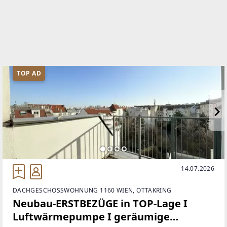
WEBSITE
https://ringsmuth-immobilien.at/
EMAIL
office@ringsmuth.at
TOP AD
14.07.2026
DACHGESCHOSSWOHNUNG 1160 WIEN, OTTAKRING
Neubau-ERSTBEZÜGE in TOP-Lage I
Luftwärmepumpe I geräumige