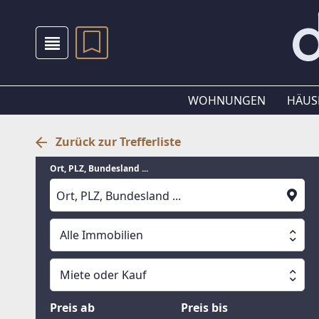
WOHNUNGEN
HÄUS
Zurück zur Trefferliste
Ort, PLZ, Bundesland ...
Alle Immobilien
Alle Immobilien
Miete oder Kauf
Suche läuft
Wohnungen
Miete oder Kauf
Preis ab
Preis bis
Häuser