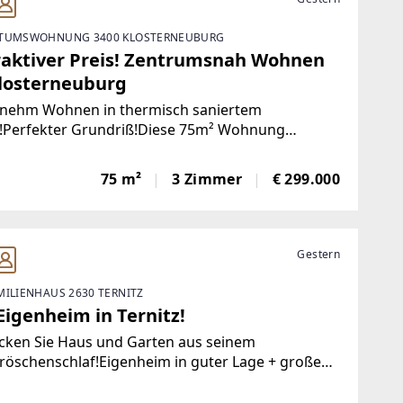
TUMSWOHNUNG 3400 KLOSTERNEUBURG
raktiver Preis! Zentrumsnah Wohnen
Klosterneuburg
nehm Wohnen in thermisch saniertem
!Perfekter Grundriß!Diese 75m² Wohnung
et mit zentraler Lage und einem optimalen
riß. Die 75m² bieten ein großzügiges
75 m²
3 Zimmer
€ 299.000
zimmer mit Ausgang auf den
Gestern
MILIENHAUS 2630 TERNITZ
Eigenheim in Ternitz!
cken Sie Haus und Garten aus seinem
röschenschlaf!Eigenheim in guter Lage + große
halle + schöner, uneinsehbarer
nhofgartenEine ausführliche Beschreibung der