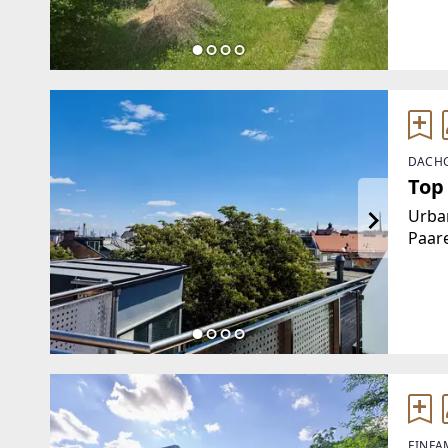
Immob
Expo
DACHG
Top
Urba
Paare
licht
schönen Wiener Altbaus. Mit 
bequ
EINFA