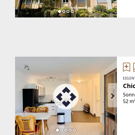
und r
EIGEN
Chic
Sonn
52 m
Grün
ausge
sorge