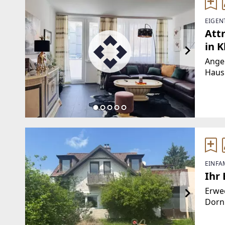
EIGEN
Att
in 
Ange
Haus
punkt
Grund
Wohn
EINFA
Ihr 
Erwe
Dorn
Lager
Inne