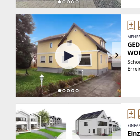
MEHRF
GED
WOH
Schö
Errei
Holz-
Isoli
Vollwärmedä
oder 
EINFA
Ein