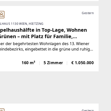
Gestern
LHAUS 1130 WIEN, HIETZING
pelhaushälfte in Top-Lage, Wohnen
rünen – mit Platz für Familie,
erationen und neue Lebensideen
ner der begehrtesten Wohnlagen des 13. Wiener
ndebezirks, eingebettet in die grüne und ruhige
ung von Lainzer Tiergarten, erwartet Sie eine
ndere Immobilie mit außergewöhnlichem
160 m²
5 Zimmer
€ 1.050.000
zial. Diese charmante Doppelhaushälfte vereint
Gestern