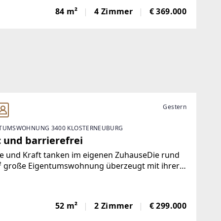
ein hofseitig orientiert.
84 m²
4 Zimmer
€ 369.000
Gestern
TUMSWOHNUNG 3400 KLOSTERNEUBURG
 und barrierefrei
e und Kraft tanken im eigenen ZuhauseDie rund
² große Eigentumswohnung überzeugt mit ihrer
ruhelage und einer hellen, nach Südwesten
richteten Loggia. Großzügige Fensterflächen
n für ein lichtdurchflutetes
52 m²
2 Zimmer
€ 299.000