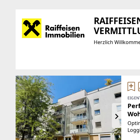
RAIFFEIS
VERMITTL
Herzlich Willkomm
Standort
WEBSITE
http://www.riv.at/
F.-W.-Raiffeisen-Platz 1
1020 Wien, Leopoldstadt
EMAIL
EIGEN
TELEFON
office@riv.at
Per
+43 (0) 5 17 517
Wo
Opti
Loggi
eines