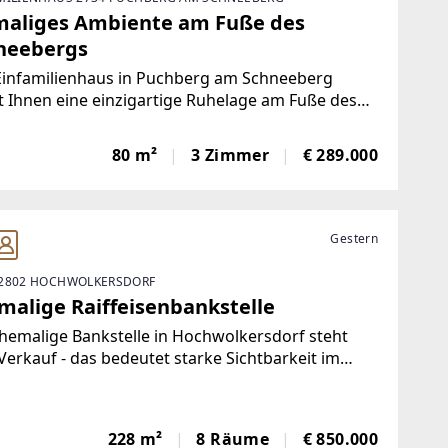
maliges Ambiente am Fuße des
neebergs
Einfamilienhaus in Puchberg am Schneeberg
t Ihnen eine einzigartige Ruhelage am Fuße des
druckenden Schneebergs. Es erwartet Sie hier
uhause, das Qualität und Gemütlichkeit perfekt
80 m²
3 Zimmer
€ 289.000
ndet. Ideal als Rückzugsort oder dauerhafter
Gestern
2802 HOCHWOLKERSDORF
malige Raiffeisenbankstelle
hemalige Bankstelle in Hochwolkersdorf steht
erkauf - das bedeutet starke Sichtbarkeit im
ern!Ideale Liegenschaft für Gewerbe mit
nkontakt, Eignung für medizinische,
peutische und beratende Tätigkeiten. Vier
228 m²
8 Räume
€ 850.000
enparkplätze