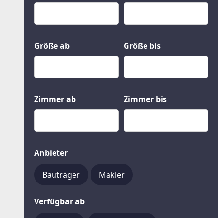
Kauf
Gewerbeobjekte
Miete
Grund und Boden
Mietkauf
Kleinobjekte
Größe ab
Größe bis
Zimmer ab
Zimmer bis
Anbieter
Bauträger
Makler
Verfügbar ab