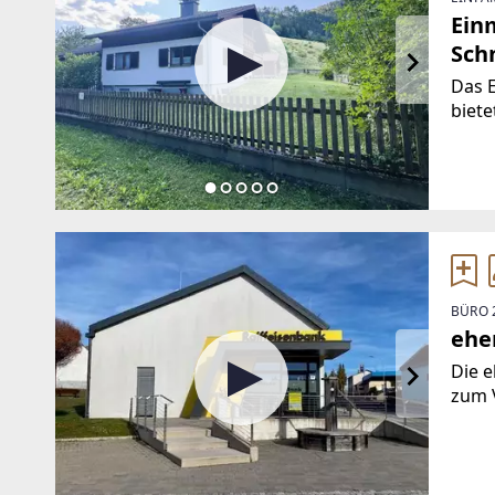
Ein
Sch
Das 
biete
beein
ein Z
verbi
BÜRO 
ehe
Die e
zum V
Ortsk
Kunde
thera
Kund