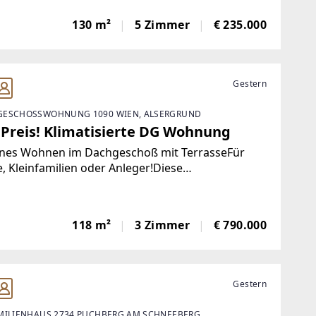
ilie und die Adresseerhalten Sie mit dem
130 m²
5 Zimmer
€ 235.000
se.
Gestern
ESCHOSSWOHNUNG 1090 WIEN, ALSERGRUND
 Preis! Klimatisierte DG Wohnung
nes Wohnen im Dachgeschoß mit TerrasseFür
, Kleinfamilien oder Anleger!Diese
durchflutete Wohnung liegt im Dachgeschoß eines
dem Lift erreicht man
em die Wohnung, die auf
118 m²
3 Zimmer
€ 790.000
Gestern
MILIENHAUS 2734 PUCHBERG AM SCHNEEBERG