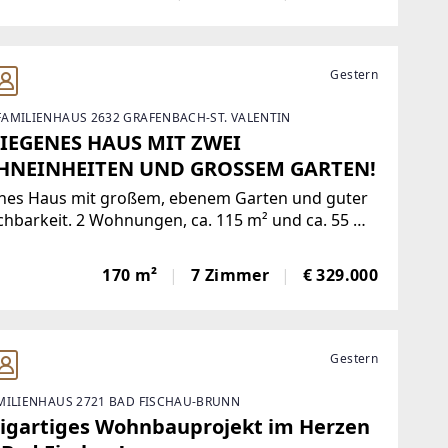
Gestern
AMILIENHAUS 2632 GRAFENBACH-ST. VALENTIN
IEGENES HAUS MIT ZWEI
NEINHEITEN UND GROSSEM GARTEN!
nes Haus mit großem, ebenem Garten und guter
chbarkeit. 2 Wohnungen, ca. 115 m² und ca. 55 m².
 und Kunststofffenster mit 2-fach
erverglasung und Außenrollos, Fassade inkl.
170 m²
7 Zimmer
€ 329.000
mmung, Loggia, Zentralheizung mit Gas
festen
Gestern
MILIENHAUS 2721 BAD FISCHAU-BRUNN
zigartiges Wohnbauprojekt im Herzen