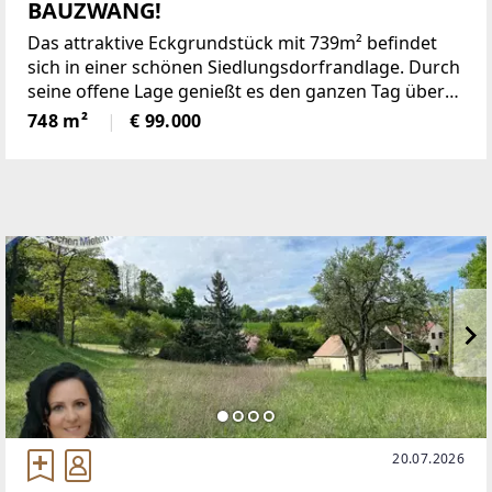
BAUZWANG!
Das attraktive Eckgrundstück mit 739m² befindet
sich in einer schönen Siedlungsdorfrandlage. Durch
seine offene Lage genießt es den ganzen Tag über
viel Licht und bietet bei Bauklasse 1 und 2 eine
748 m²
€ 99.000
wunderbare Möglichkeit, Ihr Traumhaus darauf zu
20.07.2026