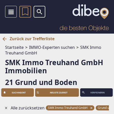
Zurück zur Trefferliste
Startseite
IMMO-Experten suchen
SMK Immo
Treuhand GmbH
SMK Immo Treuhand GmbH
Immobilien
21 Grund und Boden
SUCHAGENT
VERFEINERN
Alle zurücksetzen
SMK Immo Treuhand GmbH
Grund und