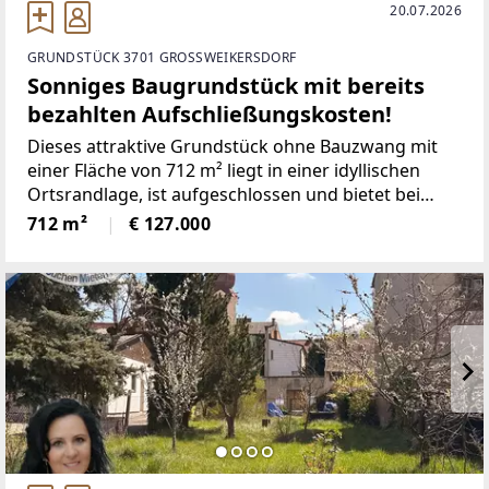
20.07.2026
GRUNDSTÜCK 3701 GROSSWEIKERSDORF
Sonniges Baugrundstück mit bereits
bezahlten Aufschließungskosten!
Dieses attraktive Grundstück ohne Bauzwang mit
einer Fläche von 712 m² liegt in einer idyllischen
Ortsrandlage, ist aufgeschlossen und bietet bei
Bauklasse 1 und 2 eine gute Möglichkeit, Ihr
712 m²
€ 127.000
zukünftiges Traumhaus zu errichten. Da die
Aufschließungskosten