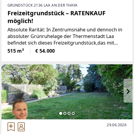
GRUNDSTÜCK 2136 LAA AN DER THAYA
Freizeitgrundstück – RATENKAUF
möglich!
Absolute Rarität: In Zentrumsnähe und dennoch in
absoluter Grünruhelage der Thermenstadt Laa
befindet sich dieses Freizeitgrundstück,das mit
verschiedensten Obstbäumen und Sträuchern
515 m²
€ 54.000
bepflanzt ist, und es eignet sich wunderbar zum
Entspannen,
29.06.2026