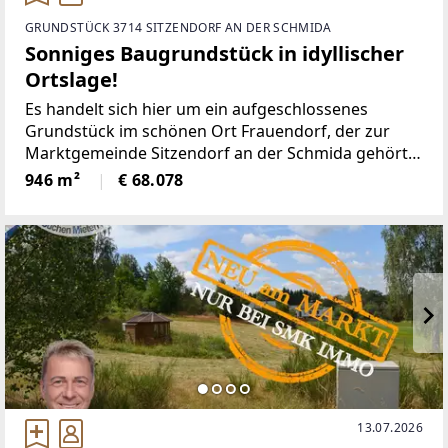
GRUNDSTÜCK 3714 SITZENDORF AN DER SCHMIDA
Sonniges Baugrundstück in idyllischer
Ortslage!
Es handelt sich hier um ein aufgeschlossenes
Grundstück im schönen Ort Frauendorf, der zur
Marktgemeinde Sitzendorf an der Schmida gehört.
Sitzendorf ist nur ein paar Kilometer entfernt und
946 m²
€ 68.078
bietet eine optimale Infrastruktur, angefangen über
Nahversorger,
13.07.2026