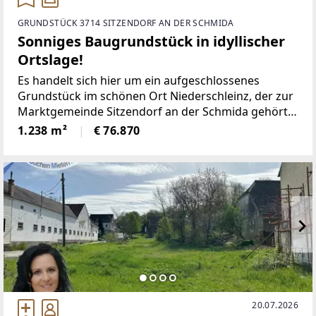
GRUNDSTÜCK 3714 SITZENDORF AN DER SCHMIDA
Sonniges Baugrundstück in idyllischer
Ortslage!
Es handelt sich hier um ein aufgeschlossenes
Grundstück im schönen Ort Niederschleinz, der zur
Marktgemeinde Sitzendorf an der Schmida gehört.
Sitzendorf ist nur ein paar Kilometer entfernt und
1.238 m²
€ 76.870
bietet eine optimale Infrastruktur, angefangen über
20.07.2026