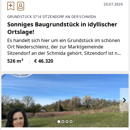
20.07.2026
GRUNDSTÜCK 3714 SITZENDORF AN DER SCHMIDA
Sonniges Baugrundstück in idyllischer
Ortslage!
Es handelt sich hier um ein Grundstück im schönen
Ort Niederschleinz, der zur Marktgemeinde
Sitzendorf an der Schmida gehört. Sitzendorf ist nur
ein paar Kilometer entfernt und bietet eine optimale
526 m²
€ 46.320
Infrastruktur, angefangen bei Nahversorgern,