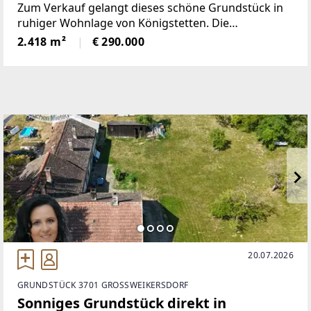
Zum Verkauf gelangt dieses schöne Grundstück in
ruhiger Wohnlage von Königstetten. Die
Gesamtfläche von 2.418 m² bietet ca. 874 m²
2.418 m²
€ 290.000
Bauland, das sich als nahezu ebene Fläche für die
Errichtung eines
20.07.2026
GRUNDSTÜCK 3701 GROSSWEIKERSDORF
Sonniges Grundstück direkt in