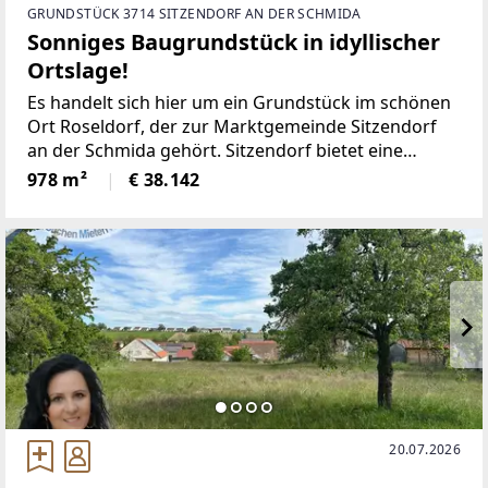
GRUNDSTÜCK 3714 SITZENDORF AN DER SCHMIDA
Sonniges Baugrundstück in idyllischer
Ortslage!
Es handelt sich hier um ein Grundstück im schönen
Ort Roseldorf, der zur Marktgemeinde Sitzendorf
an der Schmida gehört. Sitzendorf bietet eine
optimale Infrastruktur, angefangen über
978 m²
€ 38.142
Nahversorger, Kindergarten, Schulen, Bäckerei,
Fleischhauer,
20.07.2026