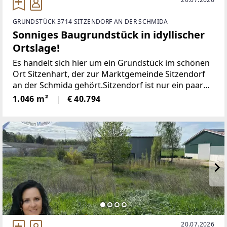
GRUNDSTÜCK 3714 SITZENDORF AN DER SCHMIDA
Sonniges Baugrundstück in idyllischer
Ortslage!
Es handelt sich hier um ein Grundstück im schönen
Ort Sitzenhart, der zur Marktgemeinde Sitzendorf
an der Schmida gehört.Sitzendorf ist nur ein paar
Kilometer entfernt und bietet eine optimale
1.046 m²
€ 40.794
Infrastruktur, angefangen über Nahversorger,
Kindergarten,
20.07.2026