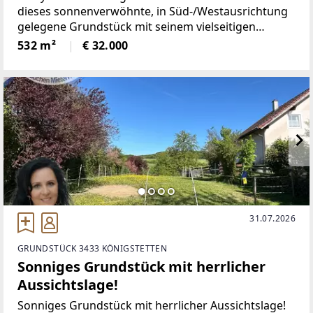
dieses sonnenverwöhnte, in Süd-/Westausrichtung
gelegene Grundstück mit seinem vielseitigen
Nutzungsangebot. Derzeit mit Gemüsebeeten,
532 m²
€ 32.000
einem Brunnen sowie Obstbäumen bewirtschaftet,
finden Selbstversorger
31.07.2026
GRUNDSTÜCK 3433 KÖNIGSTETTEN
Sonniges Grundstück mit herrlicher
Aussichtslage!
Sonniges Grundstück mit herrlicher Aussichtslage!