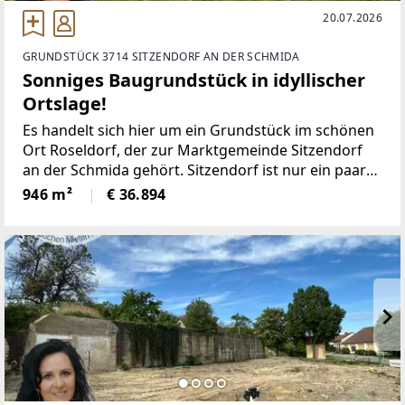
20.07.2026
GRUNDSTÜCK 3714 SITZENDORF AN DER SCHMIDA
Sonniges Baugrundstück in idyllischer
Ortslage!
Es handelt sich hier um ein Grundstück im schönen
Ort Roseldorf, der zur Marktgemeinde Sitzendorf
an der Schmida gehört. Sitzendorf ist nur ein paar
Kilometer entfernt und bietet eine optimale
946 m²
€ 36.894
Infrastruktur, angefangen bei Nahversorgern,
Kindergarten,