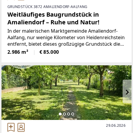
GRUNDSTÜCK 3872 AMALIENDORF-AALFANG
Weitläufiges Baugrundstück in
Amaliendorf – Ruhe und Natur!
In der malerischen Marktgemeinde Amaliendorf-
Aalfang, nur wenige Kilometer von Heidenreichstein
entfernt, bietet dieses großzügige Grundstück die
ideale Basis für Ihr Traumhaus in einer der
2.986 m²
€ 85.000
ruhigsten und naturnächsten Regionen
Niederösterreichs. Das
29.06.2026