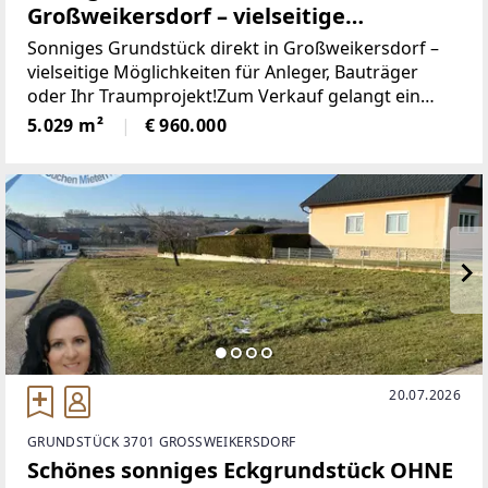
Großweikersdorf – vielseitige
Möglichkeiten!
Sonniges Grundstück direkt in Großweikersdorf –
vielseitige Möglichkeiten für Anleger, Bauträger
oder Ihr Traumprojekt!Zum Verkauf gelangt ein
wunderschönes, sonniges und ebenes
5.029 m²
€ 960.000
Eckgrundstück mit 5029m² in wunderbarer Lage
direkt in Großweikersdorf.
20.07.2026
GRUNDSTÜCK 3701 GROSSWEIKERSDORF
Schönes sonniges Eckgrundstück OHNE