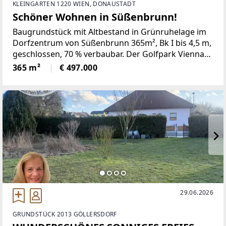
KLEINGARTEN 1220 WIEN, DONAUSTADT
Schöner Wohnen in Süßenbrunn!
Baugrundstück mit Altbestand in Grünruhelage im
Dorfzentrum von Süßenbrunn 365m², Bk I bis 4,5 m,
geschlossen, 70 % verbaubar. Der Golfpark Vienna
ist in wenigen Schritten erreichbar, sowie auch
365 m²
€ 497.000
öffentliche Verkehrsmittel, Radwege,
Reitmöglichkeiten,
29.06.2026
GRUNDSTÜCK 2013 GÖLLERSDORF