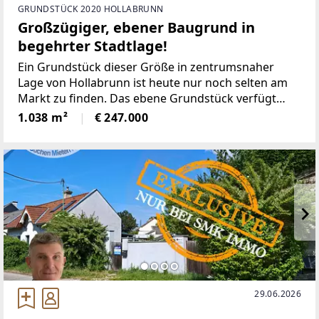
GRUNDSTÜCK 2020 HOLLABRUNN
Großzügiger, ebener Baugrund in
begehrter Stadtlage!
Ein Grundstück dieser Größe in zentrumsnaher
Lage von Hollabrunn ist heute nur noch selten am
Markt zu finden. Das ebene Grundstück verfügt
über eine Straßenfront von ca. 12 Metern und eine
1.038 m²
€ 247.000
Tiefe von rund 86 Metern und eröffnet dadurch
vielfältige
29.06.2026