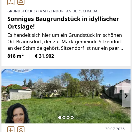
GRUNDSTÜCK 3714 SITZENDORF AN DER SCHMIDA
Sonniges Baugrundstück in idyllischer
Ortslage!
Es handelt sich hier um ein Grundstück im schönen
Ort Braunsdorf, der zur Marktgemeinde Sitzendorf
an der Schmida gehört. Sitzendorf ist nur ein paar
Kilometer entfernt und bietet eine optimale
818 m²
€ 31.902
Infrastruktur, angefangen über Nahversorger,
Kindergarten,
20.07.2026