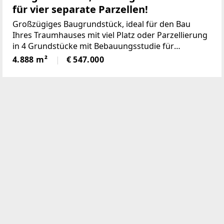
für vier separate Parzellen!
Großzügiges Baugrundstück, ideal für den Bau
Ihres Traumhauses mit viel Platz oder Parzellierung
in 4 Grundstücke mit Bebauungsstudie für
Reihenhäuser, Doppelhäuser oder
4.888 m²
€ 547.000
Einfamilienhäuser mit Garten, Terrasse und Pool.
Die familienfreundliche