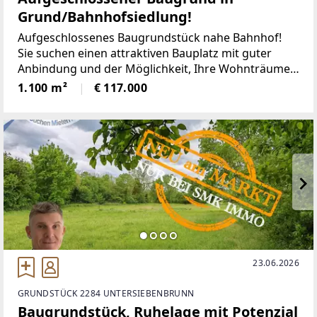
Grund/Bahnhofsiedlung!
Aufgeschlossenes Baugrundstück nahe Bahnhof!
Sie suchen einen attraktiven Bauplatz mit guter
Anbindung und der Möglichkeit, Ihre Wohnträume
rasch zu verwirklichen? Dann sollten Sie dieses
1.100 m²
€ 117.000
Grundstück in Grund bei Guntersdorf unbedingt
kennenlernen!
23.06.2026
GRUNDSTÜCK 2284 UNTERSIEBENBRUNN
Baugrundstück, Ruhelage mit Potenzial