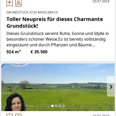
20.07.2026
GRUNDSTÜCK 3720 RAVELSBACH
Toller Neupreis für dieses Charmante
Grundstück!
Dieses Grundstück vereint Ruhe, Sonne und Idylle in
besonders schöner Weise.Es ist bereits vollständig
eingezäunt und durch Pflanzen und Bäume
begrünt, wodurch eine angenehme, geschützte
924 m²
€ 39.500
Atmosphäre entsteht. Die sonnige Lage sorgt für
20.07.2026