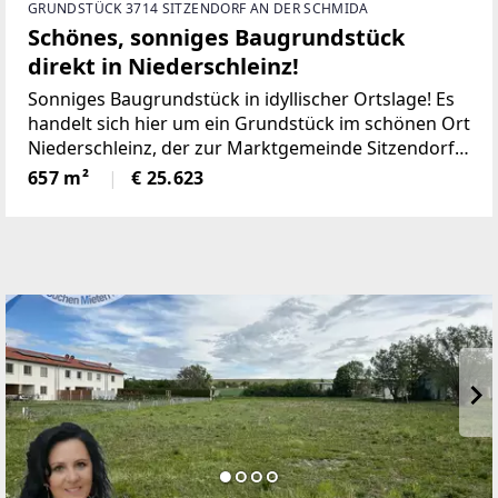
GRUNDSTÜCK 3714 SITZENDORF AN DER SCHMIDA
Schönes, sonniges Baugrundstück
direkt in Niederschleinz!
Sonniges Baugrundstück in idyllischer Ortslage! Es
handelt sich hier um ein Grundstück im schönen Ort
Niederschleinz, der zur Marktgemeinde Sitzendorf
an der Schmida gehört. Sitzendorf ist nur ein paar
657 m²
€ 25.623
Kilometer entfernt und bietet eine