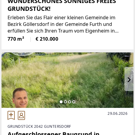
WUNDERSCHÖNES SONNIGES FREIES
GRUNDSTÜCK!
Erleben Sie das Flair einer kleinen Gemeinde im
Bezirk Göllersdorf in der Gemeinde Furth und
erfüllen Sie sich Ihren Traum vom Eigenheim in
friedlicher, angenehmer Umgebung. Verkauft wird
770 m²
€ 210.000
hier ein schönes, sonniges Grundstück in Furth bei
Göllersdorf.
29.06.2026
GRUNDSTÜCK 2042 GUNTERSDORF
Aufgeschlossener Baugrund in