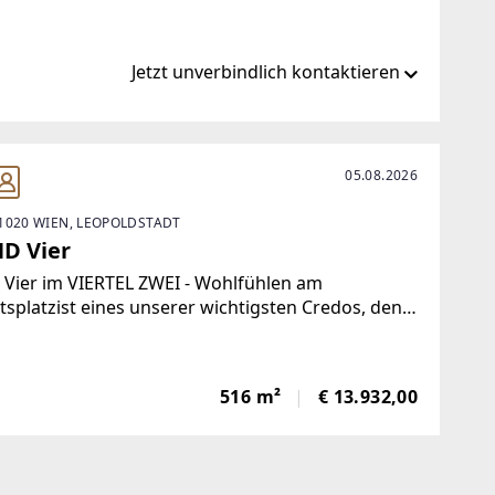
Jetzt unverbindlich kontaktieren
lfeld.eu
05.08.2026
1020 WIEN, LEOPOLDSTADT
eu
D Vier
Vier im VIERTEL ZWEI - Wohlfühlen am
tsplatzist eines unserer wichtigsten Credos, denn
das VIERTEL ZWEI sollen Büroimmobilien immer
Business-Oasen sein. Perfekt angebunde... n und
er Natur in unmittelbarer Nähe, außen und
516 m²
€ 13.932,00