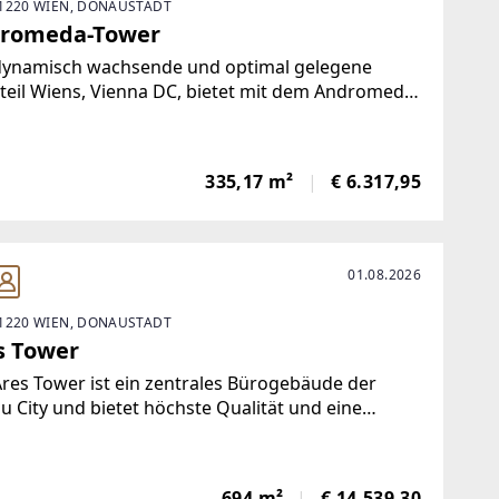
1220 WIEN, DONAUSTADT
romeda-Tower
dynamisch wachsende und optimal gelegene
teil Wiens, Vienna DC, bietet mit dem Andromeda
 internationales Flair in einem innovativen
nologieumfeld. Umgeben vom Vienna
national Center, von hochwertigen
335,17 m²
€ 6.317,95
komplexen, Wohngebäuden
01.08.2026
1220 WIEN, DONAUSTADT
s Tower
res Tower ist ein zentrales Bürogebäude der
 City und bietet höchste Qualität und eine
male Verkehrsanbindung.Neben den Büroflächen
ügt das Gebäude über einen zentralen Empfang,
eria, Sky Lobby und eine Tiefgarage. Das
694 m²
€ 14.539,30