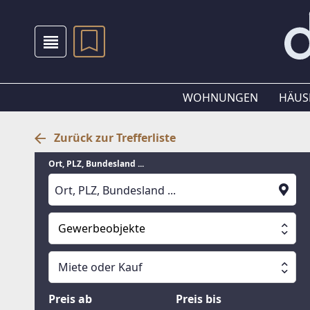
WOHNUNGEN
HÄUS
Zurück zur Trefferliste
Ort, PLZ, Bundesland ...
Gewerbeobjekte
Alle Immobilien
Miete oder Kauf
Suche läuft
Wohnungen
Miete oder Kauf
Preis ab
Preis bis
Häuser