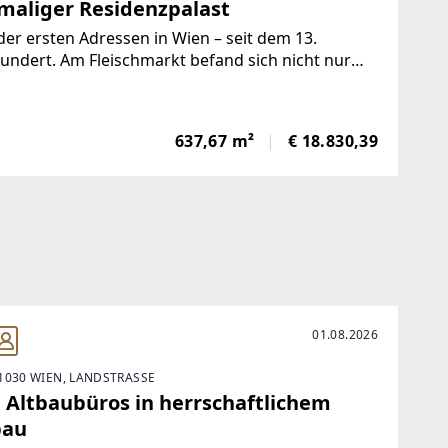
maliger Residenzpalast
der ersten Adressen in Wien – seit dem 13.
undert. Am Fleischmarkt befand sich nicht nur
ekannte Marktplatz, sondern auch der älteste Sitz
leischhauer. Aufgrund der Nähe zum Hafen an der
ls noch unregulierten
637,67 m²
€ 18.830,39
01.08.2026
1030 WIEN, LANDSTRASSE
 Altbaubüros in herrschaftlichem
bau