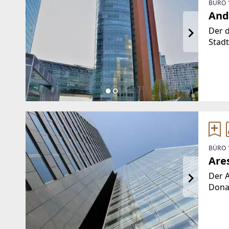
BÜRO 
And
Der 
Stadt
Tower
Tech
Inter
Büro
BÜRO 
Are
Der A
Donau
opti
verf
Cafet