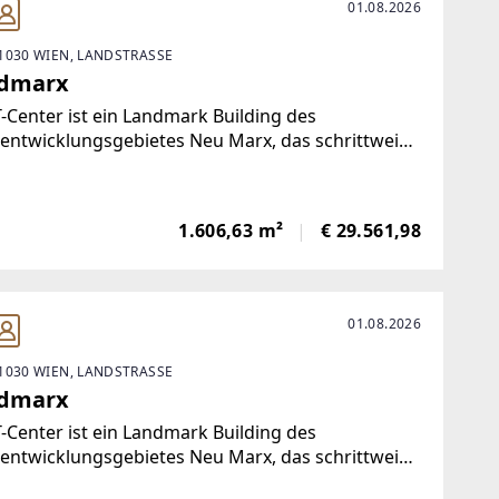
01.08.2026
1030 WIEN, LANDSTRASSE
dmarx
-Center ist ein Landmark Building des
entwicklungsgebietes Neu Marx, das schrittweise
inem modernen Büro- und Forschungsstandort
ickelt wurde. Der Komplex mit insgesamt rund
000 mn² wurde von Planungsteam Architektur
1.606,63 m²
€ 29.561,98
ult ZT GmbH
01.08.2026
1030 WIEN, LANDSTRASSE
dmarx
-Center ist ein Landmark Building des
entwicklungsgebietes Neu Marx, das schrittweise
inem modernen Büro- und Forschungsstandort