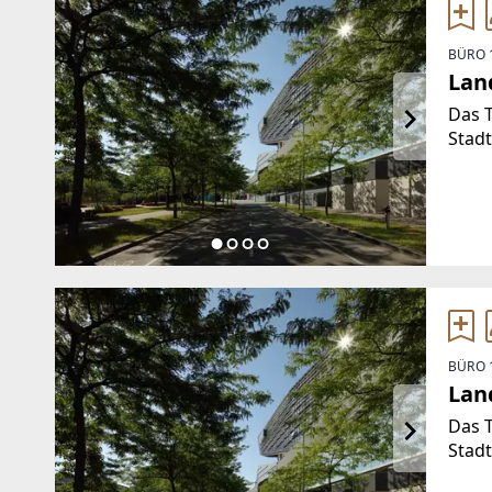
BÜRO 
Lan
Das T
Stadt
zu e
entw
134.
Cons
BÜRO 
Lan
Das T
Stadt
zu e