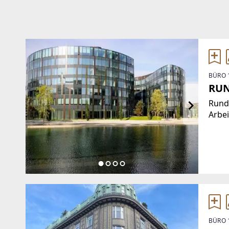
BÜRO 
RUN
Rund 
Arbei
wie 
auch 
mit d
BÜRO 