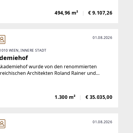
ickelt wurde. Der Komplex mit insgesamt rund
000 mn² wurde von Planungsteam Architektur
494,96 m²
€ 9.107,26
ult ZT GmbH
01.08.2026
1010 WIEN, INNERE STADT
demiehof
Akademiehof wurde von den renommierten
reichischen Architekten Roland Rainer und
v Peichl entworfen und von 1993 bis 1996
t. Das gemischt genutzte Objekt ist ein
tender Eckpfeiler der Inneren Stadt und ein
1.300 m²
€ 35.035,00
01.08.2026