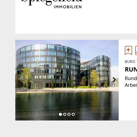
Standort
WEBSITE
https://www.spiege
Stubenring 20
1010 Wien, Innere Stadt
EMAIL
BÜRO 
TELEFON
office@spiegelfeld.
RUN
01513231329
Rund 
Arbei
wie 
auch 
mit d