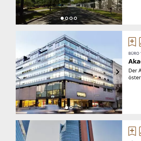
entw
134.
Cons
BÜRO 
Aka
Der 
öster
Gusta
erbau
bedeu