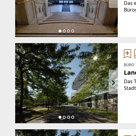
Das e
Bürog
Forme
Oberh
sind 
gegli
BÜRO 
Lan
Das T
Stadt
zu e
entw
134.
Cons