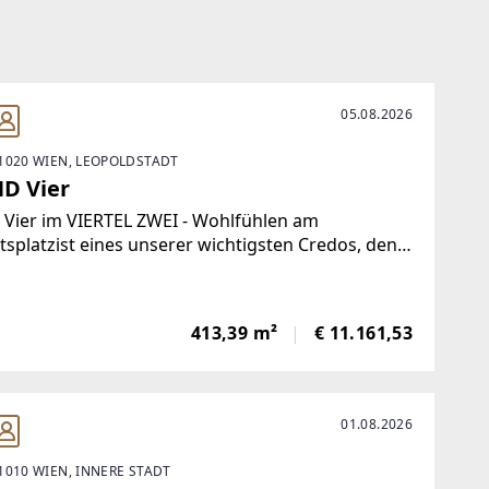
05.08.2026
1020 WIEN, LEOPOLDSTADT
D Vier
Vier im VIERTEL ZWEI - Wohlfühlen am
tsplatzist eines unserer wichtigsten Credos, denn
das VIERTEL ZWEI sollen Büroimmobilien immer
Business-Oasen sein. Perfekt angebunde... n und
er Natur in unmittelbarer Nähe, außen und
413,39 m²
€ 11.161,53
01.08.2026
1010 WIEN, INNERE STADT