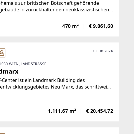
hemals zur britischen Botschaft gehörende
ebäude in zurückhaltenden neoklassizistischen
n wurde 1913/14 von Ernst Epstein erbaut.
alb der Portalanlage mit dorischen Freisäulen
470 m²
€ 9.061,60
die Geschoße mit ionischen Riesenpilastern
edert.
01.08.2026
1030 WIEN, LANDSTRASSE
dmarx
-Center ist ein Landmark Building des
entwicklungsgebietes Neu Marx, das schrittweise
inem modernen Büro- und Forschungsstandort
ickelt wurde. Der Komplex mit insgesamt rund
000 mn² wurde von Planungsteam Architektur
1.111,67 m²
€ 20.454,72
ult ZT GmbH