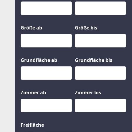
Kauf
Gewerbeobjekte
Miete
Grund und Boden
Mietkauf
Kleinobjekte
Größe ab
Größe bis
Grundfläche ab
Grundfläche bis
Zimmer ab
Zimmer bis
Freifläche