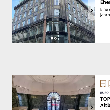
Ehe
Eine 
Jahrh
der b
der F
dama
BÜRO 
TOP
Alt