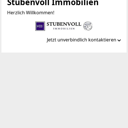
Stubenvoll Immobilien
Herzlich Willkommen!
Jetzt unverbindlich kontaktieren
Standort
Utendorfgasse 4/14
1140 Wien, Penzing
TELEFON
+43 664 308-89-40
WEBSITE
https://www.stubenvollimmobilien.at/
EMAIL