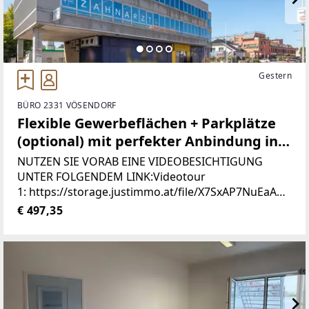
Gestern
BÜRO 2331 VÖSENDORF
Flexible Gewerbeflächen + Parkplätze
(optional) mit perfekter Anbindung in
Vösendorf kurzfristig mieten!
NUTZEN SIE VORAB EINE VIDEOBESICHTIGUNG
**VIDEOBESICHTIGUNG**
UNTER FOLGENDEM LINK:Videotour
1: https://storage.justimmo.at/file/X7SxAP7NuEaAU8
WlY2SSR.movVidetour
€ 497,35
2: https://storage.justimmo.at/file/I0AZV1oI6Wgdx9
HlRc3kR.mov
[https://storage.justimmo.at/file/I0AZV1oI6Wgdx9Hl
Rc3kR.mov]FLEXIBLE