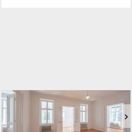
Standort
Fasangasse 30/10
1030 Wien, Landstraße
TELEFON
01/2262720
WEBSITE
https://www.sulek.immobilien
EMAIL
info@kaufmannsulek.at