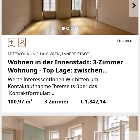
Gestern
MIETWOHNUNG 1010 WIEN, INNERE STADT
Wohnen in der Innenstadt: 3-Zimmer
Wohnung - Top Lage: zwischen
Schwedenplatz und Stephansplatz; ab
Werte InteressentInnen!Wir bitten um
sofort!
Kontaktaufnahme Ihrerseits über das
Kontaktformular:
[https://www.sulek.immobilien/besichtigung] www.s
100,97 m²
3 Zimmer
€ 1.842,14
ulek.immobilien/besichtigung
[https://www.sulek.immobilien/besichtigung] (bitte