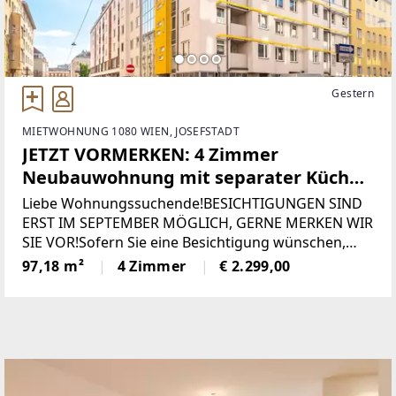
Gestern
MIETWOHNUNG 1080 WIEN, JOSEFSTADT
JETZT VORMERKEN: 4 Zimmer
Neubauwohnung mit separater Küche
und Süd-Loggia - ab 1.9.26
Liebe Wohnungssuchende!BESICHTIGUNGEN SIND
ERST IM SEPTEMBER MÖGLICH, GERNE MERKEN WIR
SIE VOR!Sofern Sie eine Besichtigung wünschen,
füllen Sie bitte das Formular unter folgendem Link
97,18 m²
4 Zimmer
€ 2.299,00
aus:www.sulek.immobilien/besichtigung
[http://www.sulek.immobilien/besichtigung] (bitte