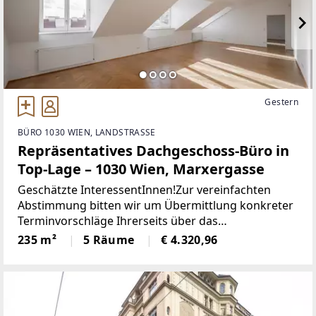
Gestern
BÜRO 1030 WIEN, LANDSTRASSE
Repräsentatives Dachgeschoss-Büro in
Top-Lage – 1030 Wien, Marxergasse
Geschätzte InteressentInnen!Zur vereinfachten
Abstimmung bitten wir um Übermittlung konkreter
Terminvorschläge Ihrerseits über das
Kontaktformular oder um telefonische
235 m²
5 Räume
€ 4.320,96
Kontaktaufnahme!ERZÄHLEN SIE UNS VON IHREM
KONZEPT!Herzlichen