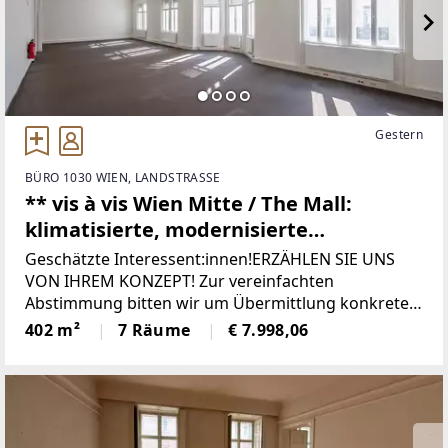
Gestern
BÜRO 1030 WIEN, LANDSTRASSE
** vis à vis Wien Mitte / The Mall:
klimatisierte, modernisierte
Büroräumlichkeiten ab sofort **
Geschätzte Interessent:innen!ERZÄHLEN SIE UNS
VON IHREM KONZEPT! Zur vereinfachten
Abstimmung bitten wir um Übermittlung konkreter
Terminvorschläge Ihrerseits über das
402 m²
7 Räume
€ 7.998,06
Kontaktformular oder um telefonische
Kontaktaufnahme!Herzlichen