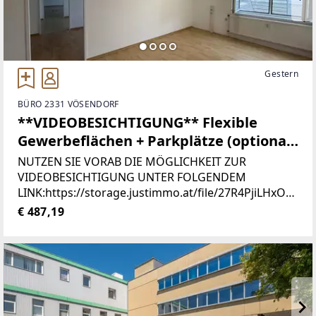
Gestern
BÜRO 2331 VÖSENDORF
**VIDEOBESICHTIGUNG** Flexible
Gewerbeflächen + Parkplätze (optional)
mit perfekter Anbindung in Vösendorf
NUTZEN SIE VORAB DIE MÖGLICHKEIT ZUR
kurzfristig mieten!
VIDEOBESICHTIGUNG UNTER FOLGENDEM
LINK:https://storage.justimmo.at/file/27R4PjiLHxO7
OvwxJiTF2P.mov
€ 487,19
[https://storage.justimmo.at/file/27R4PjiLHxO7Ovwx
JiTF2P.mov]FLEXIBLE GEWERBEFLÄCHEN.✔
Büroflächen