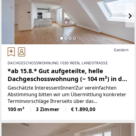
Gestern
DACHGESCHOSSWOHNUNG 1030 WIEN, LANDSTRASSE
*ab 15.8.* Gut aufgeteilte, helle
Dachgeschosswohnung (~ 104 m²) in der
Gerlgasse mit vielen Extras!
Geschätzte InteressentInnen!Zur vereinfachten
Abstimmung bitten wir um Übermittlung konkreter
Terminvorschläge Ihrerseits über das
Kontaktformular oder um telefonische
100 m²
3 Zimmer
€ 1.890,00
Kontaktaufnahme!Herzlichen
Dank!*************************************DI
E