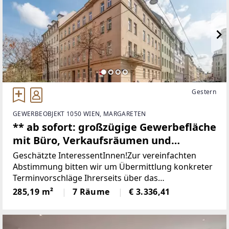
Gestern
GEWERBEOBJEKT 1050 WIEN, MARGARETEN
** ab sofort: großzügige Gewerbefläche
mit Büro, Verkaufsräumen und
Lagerfläche - Straßeneingang,
Geschätzte InteressentInnen!Zur vereinfachten
Klimaanlage, Laderampe, uvm. **
Abstimmung bitten wir um Übermittlung konkreter
Terminvorschläge Ihrerseits über das
unbefristete Miete **
Kontaktformular oder um telefonische
285,19 m²
7 Räume
€ 3.336,41
Kontaktaufnahme!ERZÄHLEN SIE UNS VON IHREM
KONZEPT!Herzlichen