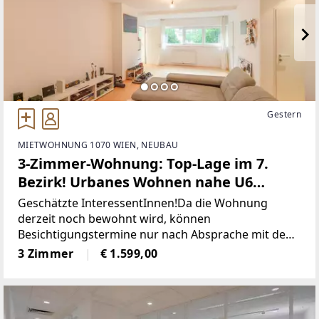
Gestern
MIETWOHNUNG 1070 WIEN, NEUBAU
3-Zimmer-Wohnung: Top-Lage im 7.
Bezirk! Urbanes Wohnen nahe U6
Burggasse & Stadthalle ab 1.11. (!)
Geschätzte InteressentInnen!Da die Wohnung
derzeit noch bewohnt wird, können
Besichtigungstermine nur nach Absprache mit den
aktuellen Mietern stattfinden!Bitte füllen Sie vorab
3 Zimmer
€ 1.599,00
verpflichtend das Mieter-Formular unter folgendem
Link aus:www.sulek.immobilien/besichtigung