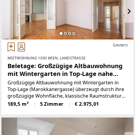
Gestern
MIETWOHNUNG 1030 WIEN, LANDSTRASSE
Beletage: Großzügige Altbauwohnung
mit Wintergarten in Top-Lage nahe
Belvederegarten & Innenstadt
Großzügige Altbauwohnung mit Wintergarten in
Top-Lage (Marokkanergasse) überzeugt durch ihre
großzügige Wohnfläche, klassische Raumstruktur
sowie den gemütlichen Wintergarten. Für eine
189,5 m²
5 Zimmer
€ 2.975,01
Besichtigung bitten wir Sie, das Formular unter
folgendem