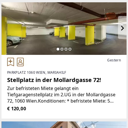
Gestern
PARKPLATZ 1060 WIEN, MARIAHILF
Stellplatz in der Mollardgasse 72!
Zur befristeten Miete gelangt ein
Tiefgaragenstellplatz im 2.UG in der Mollardgasse
72, 1060 Wien.Konditionen: * befristete Miete: 5
Jahre (Verlängerung möglich) - 1 Jahr
€ 120,00
Kündigungsverzicht * Die Gesamtmiete beträgt €
120,-