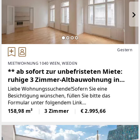
Gestern
MIETWOHNUNG 1040 WIEN, WIEDEN
** ab sofort zur unbefristeten Miete:
ruhige 3 Zimmer-Altbauwohnung in
toller Lage! Wohllebengasse **
Liebe Wohnungssuchende!Sofern Sie eine
Besichtigung wünschen, füllen Sie bitte das
Formular unter folgendem Link
aus:www.sulek.immobilien/besichtigung
158,98 m²
3 Zimmer
€ 2.995,66
[http://www.sulek.immobilien/besichtigung] (bitte
Kenan Bilgili auswählen!). _Wenn