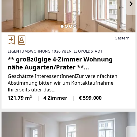
Gestern
EIGENTUMSWOHNUNG 1020 WIEN, LEOPOLDSTADT
** großzügige 4-Zimmer Wohnung
nähe Augarten/Prater **
Fugbachgasse/Mühlfeldgasse **
Geschätzte InteressentInnen!Zur vereinfachten
saniert oder unsaniert **
Abstimmung bitten wir um Kontaktaufnahme
Ihrerseits über das
Kontaktformular:www.sulek.immobilien/besichtigun
121,79 m²
4 Zimmer
€ 599.000
g [http://www.sulek.immobilien/besichtigung] (bitte
Kenan Bilgili auswählen!). Nutzen