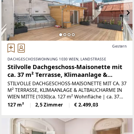
Gestern
DACHGESCHOSSWOHNUNG 1030 WIEN, LANDSTRASSE
Stilvolle Dachgeschoss-Maisonette mit
ca. 37 m² Terrasse, Klimaanlage &
Altbaucharme bei Wien Mitte
STILVOLLE DACHGESCHOSS-MAISONETTE MIT CA. 37
M² TERRASSE, KLIMAANLAGE & ALTBAUCHARME IN
WIEN MITTE (1030)ca. 127 m² Wohnfläche | ca. 37
m² Dachterrasse | € 2.667,72 Bruttomiete----------------
127 m²
2,5 Zimmer
€ 2.499,03
---------Highlights