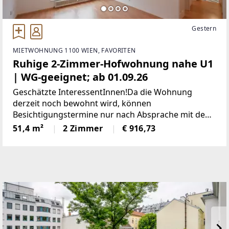
Gestern
MIETWOHNUNG 1100 WIEN, FAVORITEN
Ruhige 2-Zimmer-Hofwohnung nahe U1
| WG-geeignet; ab 01.09.26
Geschätzte InteressentInnen!Da die Wohnung
derzeit noch bewohnt wird, können
Besichtigungstermine nur nach Absprache mit den
aktuellen Mietern stattfinden!Bitte füllen Sie vorab
51,4 m²
2 Zimmer
€ 916,73
verpflichtend das Mieter-Formular unter folgendem
Link aus:www.sulek.immobilien/besichtigung