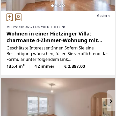
Gestern
MIETWOHNUNG 1130 WIEN, HIETZING
Wohnen in einer Hietzinger Villa:
charmante 4-Zimmer-Wohnung mit
separater Küche in bester Hietzinger
Geschätzte InteressentInnen!Sofern Sie eine
Lage
Besichtigung wünschen, füllen Sie verpflichtend das
Formular unter folgendem Link
aus:www.sulek.immobilien/besichtigung
135,4 m²
4 Zimmer
€ 2.387,00
[http://www.sulek.immobilien/besichtigung] (bitte
Veitingergasse /