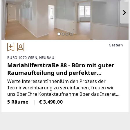
Gestern
BÜRO 1070 WIEN, NEUBAU
Mariahilferstraße 88 - Büro mit guter
Raumaufteilung und perfekter
Anbindung
Werte InteressentInnen!Um den Prozess der
Terminvereinbarung zu vereinfachen, freuen wir
uns über Ihre Kontaktaufnahme über das Inserat
mit konkreten Terminvorschlägen zur vereinfachten
5 Räume
€ 3.490,00
Abstimmung.Hinweis: Das Objekt ist nicht als Praxis