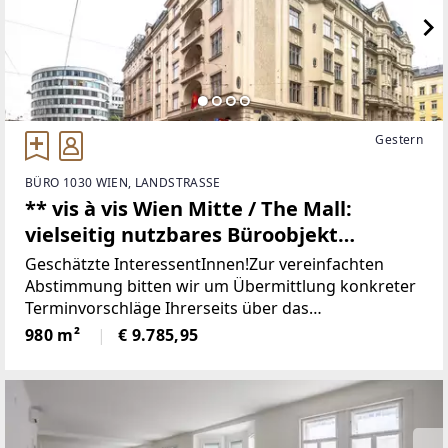
Gestern
BÜRO 1030 WIEN, LANDSTRASSE
** vis à vis Wien Mitte / The Mall:
vielseitig nutzbares Büroobjekt
unbefristet mieten **
Geschätzte InteressentInnen!Zur vereinfachten
Abstimmung bitten wir um Übermittlung konkreter
Terminvorschläge Ihrerseits über das
Kontaktformular oder um telefonische
980 m²
€ 9.785,95
Kontaktaufnahme!ERZÄHLEN SIE UNS VON IHREM
KONZEPT!Herzlichen