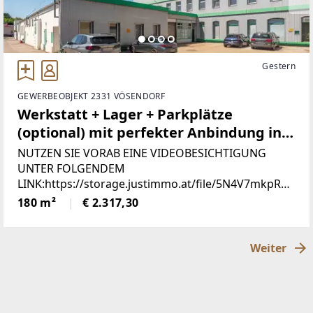
Gestern
GEWERBEOBJEKT 2331 VÖSENDORF
Werkstatt + Lager + Parkplätze
(optional) mit perfekter Anbindung in
Vösendorf kurzfristig mieten!
NUTZEN SIE VORAB EINE VIDEOBESICHTIGUNG
UNTER FOLGENDEM
LINK:https://storage.justimmo.at/file/5N4V7mkpR7f
prSpGmVRgX1.mov
180 m²
€ 2.317,30
[https://storage.justimmo.at/file/5N4V7mkpR7fprSp
GmVRgX1.mov] FLEXIBLE GEWERBEFLÄCHEN.Hier
wird
Weiter