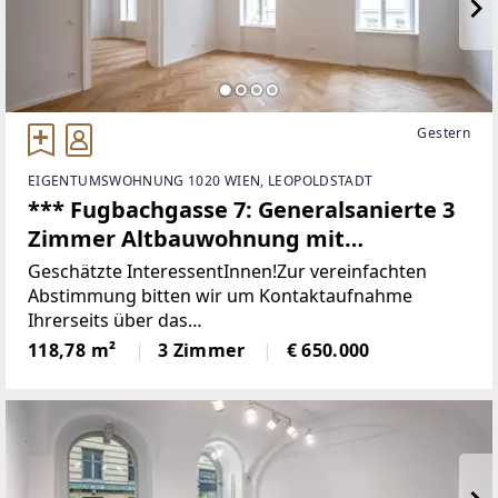
Gestern
EIGENTUMSWOHNUNG 1020 WIEN, LEOPOLDSTADT
*** Fugbachgasse 7: Generalsanierte 3
Zimmer Altbauwohnung mit
praktischem Grundriss und Balkon ***
Geschätzte InteressentInnen!Zur vereinfachten
Nähe Augarten ***
Abstimmung bitten wir um Kontaktaufnahme
Ihrerseits über das
Kontaktformular:www.sulek.immobilien/besichtigun
118,78 m²
3 Zimmer
€ 650.000
g [http://www.sulek.immobilien/besichtigung] (bitte
Kenan Bilgili auswählen!). Nutzen