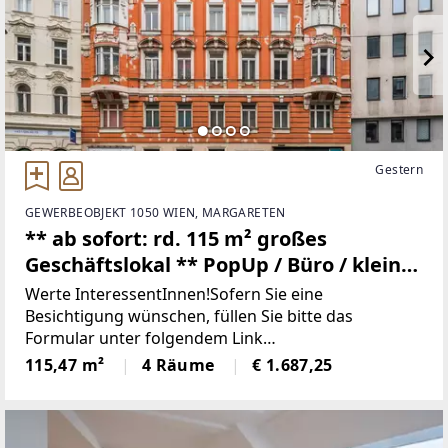
Gestern
GEWERBEOBJEKT 1050 WIEN, MARGARETEN
** ab sofort: rd. 115 m² großes
Geschäftslokal ** PopUp / Büro / kleines
Café etc. KEINE Gastro * VIDEO
Werte InteressentInnen!Sofern Sie eine
BESICHTIGUNG * Frequenzlage
Besichtigung wünschen, füllen Sie bitte das
Formular unter folgendem Link
Schönbrunner Straße **
aus:www.sulek.immobilien/besichtigung
115,47 m²
4 Räume
€ 1.687,25
[http://www.sulek.immobilien/besichtigung] (bitte
Kenan Bilgili auswählen!).NUTZEN