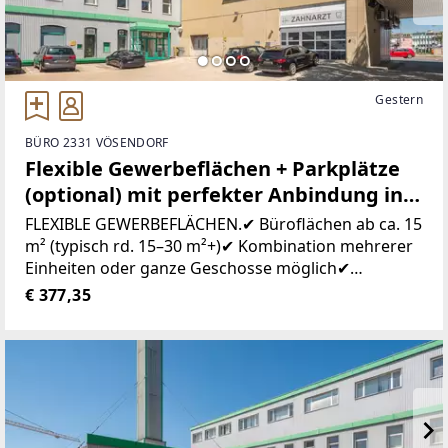
Gestern
BÜRO 2331 VÖSENDORF
Flexible Gewerbeflächen + Parkplätze
(optional) mit perfekter Anbindung in
Vösendorf kurzfristig mieten!
FLEXIBLE GEWERBEFLÄCHEN.✔ Büroflächen ab ca. 15
m² (typisch rd. 15–30 m²+)✔ Kombination mehrerer
Einheiten oder ganze Geschosse möglich✔
Nutzung: Büro, Lager, Praxis, Werkstatt, uvm.✔
€ 377,35
Parkplätze am Areal vorhanden✔ Mietpreis ab