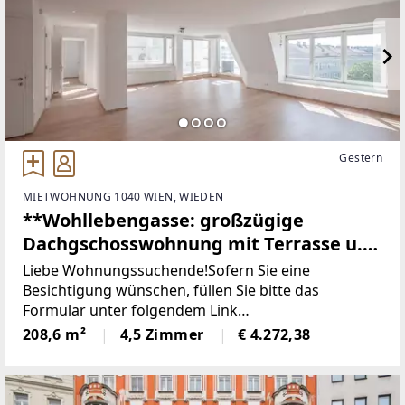
Gestern
MIETWOHNUNG 1040 WIEN, WIEDEN
**Wohllebengasse: großzügige
Dachgschosswohnung mit Terrasse u.
Fernblick - Nähe Belvedere / Innenstadt
Liebe Wohnungssuchende!Sofern Sie eine
**
Besichtigung wünschen, füllen Sie bitte das
Formular unter folgendem Link
aus:www.sulek.immobilien/besichtigung
208,6 m²
4,5 Zimmer
€ 4.272,38
[http://www.sulek.immobilien/besichtigung] (bitte
Kenan Bilgili auswählen!). _Wenn