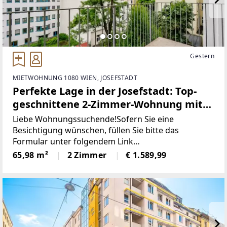
Gestern
MIETWOHNUNG 1080 WIEN, JOSEFSTADT
Perfekte Lage in der Josefstadt: Top-
geschnittene 2-Zimmer-Wohnung mit
Ost-Balkon ab 1.9.
Liebe Wohnungssuchende!Sofern Sie eine
Besichtigung wünschen, füllen Sie bitte das
Formular unter folgendem Link
aus:www.sulek.immobilien/besichtigung
65,98 m²
2 Zimmer
€ 1.589,99
[http://www.sulek.immobilien/besichtigung] (bitte
Herrn Bilgili auswählen!). Da