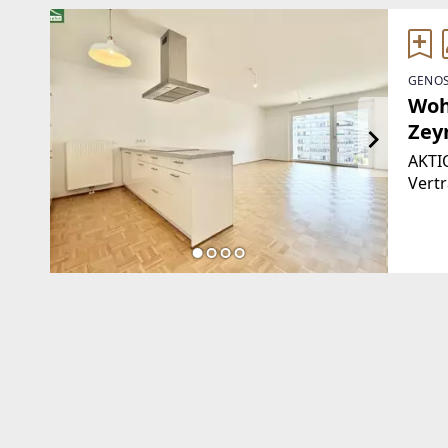
GENOS
Wohn
Zey
AKTI
Vertr
Betri
Mona
UNBE