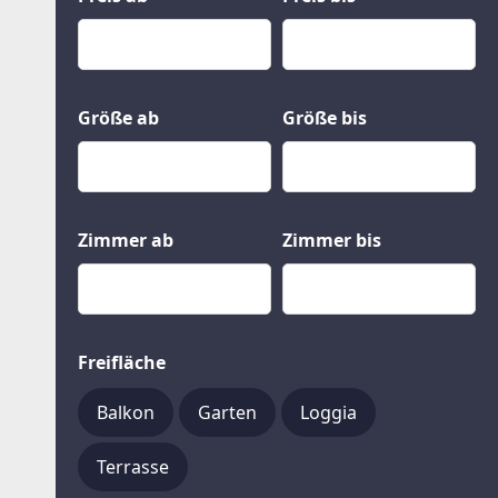
Kauf
Gewerbeobjekte
Miete
Grund und Boden
Mietkauf
Kleinobjekte
Größe ab
Größe bis
Zimmer ab
Zimmer bis
Freifläche
Balkon
Garten
Loggia
Terrasse