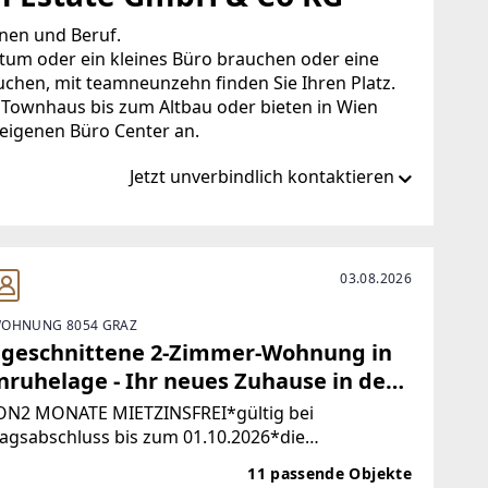
nen und Beruf.
ntum oder ein kleines Büro brauchen oder eine
hen, mit teamneunzehn finden Sie Ihren Platz.
 Townhaus bis zum Altbau oder bieten in Wien
eigenen Büro Center an.
Jetzt unverbindlich kontaktieren
unzehn.at
03.08.2026
OHNUNG 8054 GRAZ
hn.at
 geschnittene 2-Zimmer-Wohnung in
nruhelage - Ihr neues Zuhause in der
n City!
ON2 MONATE MIETZINSFREI*gültig bei
agsabschluss bis zum 01.10.2026*die
ebskosten sind auch während der mietzinsfreien
11 passende Objekte
te zu entrichten Urbanes Wohnen trifft grüne