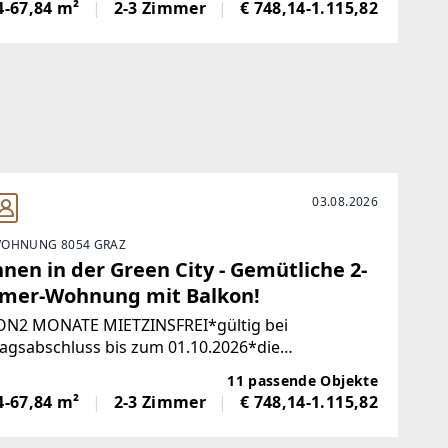
4-67,84 m²
2-3 Zimmer
€ 748,14-1.115,82
e – Willkommen in Ihrem
03.08.2026
OHNUNG 8054 GRAZ
nen in der Green City - Gemütliche 2-
mer-Wohnung mit Balkon!
ON2 MONATE MIETZINSFREI*gültig bei
agsabschluss bis zum 01.10.2026*die
ebskosten sind auch während der mietzinsfreien
11 passende Objekte
te zu entrichten URBANES WOHNEN IN GRÜNER
4-67,84 m²
2-3 Zimmer
€ 748,14-1.115,82
LE - IHR NEUES ZUHAUSE IN