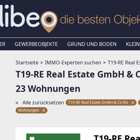
ER
GEWERBEOBJEKTE
GRUND UND BODEN
KLEIN
Startseite
IMMO-Experten suchen
T19-RE Real 
T19-RE Real Estate GmbH & 
23 Wohnungen
Alle zurücksetzen
T19-RE Real Estate GmbH & Co KG
Wohnungen
T19-RE Re