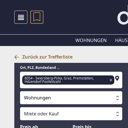
WOHNUNGEN
HÄUS
Zurück zur Trefferliste
Ort, PLZ, Bundesland ...
8054 - Seiersberg-Pirka, Graz, Premstätten,
Hitzendorf Postleitzahl
Wohnungen
Alle Immobilien
Miete oder Kauf
Suche läuft
Wohnungen
Miete oder Kauf
Preis ab
Preis bis
Häuser