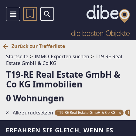
Zurück zur Trefferliste
Startseite
IMMO-Experten suchen
T19-RE Real
Estate GmbH & Co KG
T19-RE Real Estate GmbH &
Co KG Immobilien
0 Wohnungen
Alle zurücksetzen
T19-RE Real Estate GmbH & Co KG
1040
ERFAHREN SIE GLEICH, WENN ES