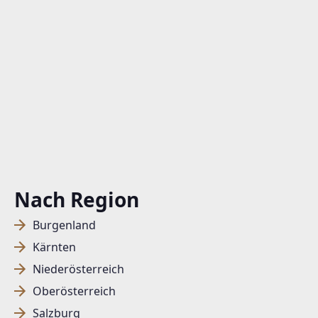
Handelskai 94-96/44. OG Millennium Tower
1200 Wien, Brigittenau
TELEFON
+43 1 236 97 97
WEBSITE
http://www.teamneunzehn.at
EMAIL
office@teamneunzehn.at
Nach Region
Burgenland
Kärnten
Niederösterreich
Oberösterreich
Salzburg