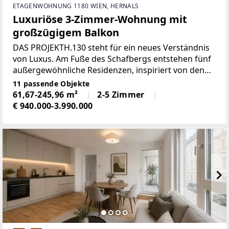
ETAGENWOHNUNG 1180 WIEN, HERNALS
Luxuriöse 3-Zimmer-Wohnung mit
großzügigem Balkon
DAS PROJEKTH.130 steht für ein neues Verständnis
von Luxus. Am Fuße des Schafbergs entstehen fünf
außergewöhnliche Residenzen, inspiriert von den
Elementen und geprägt von individueller
11 passende Objekte
Architektur. Jede Einheit folgt einer eigenen Idee und
61,67-245,96 m²
2-5 Zimmer
eröffnet
€ 940.000-3.990.000