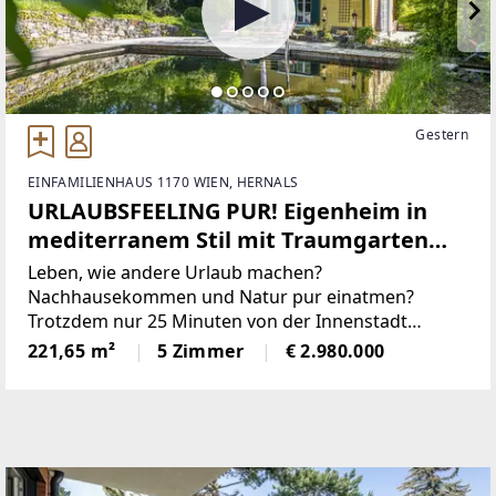
Gestern
EINFAMILIENHAUS 1170 WIEN, HERNALS
URLAUBSFEELING PUR! Eigenheim in
mediterranem Stil mit Traumgarten
und Badeteich! Absolute Privatsphäre!
Leben, wie andere Urlaub machen?
Nachhausekommen und Natur pur einatmen?
Trotzdem nur 25 Minuten von der Innenstadt
entfernt?Wenn Sie das suchen, dann ist diese
221,65 m²
5 Zimmer
€ 2.980.000
Liegenschaft genau das Richtige für Sie!DIE LAGEIn
unmittelbarer Nähe