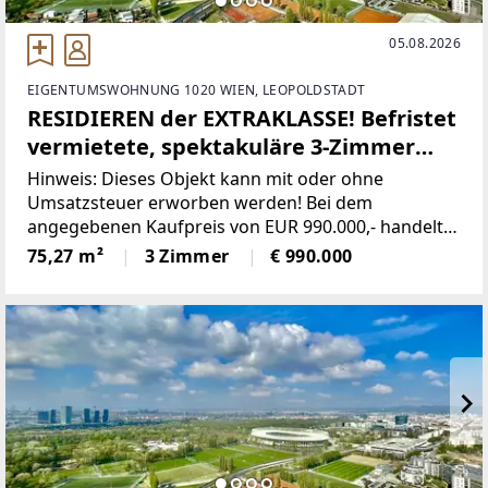
05.08.2026
EIGENTUMSWOHNUNG 1020 WIEN, LEOPOLDSTADT
RESIDIEREN der EXTRAKLASSE! Befristet
vermietete, spektakuläre 3-Zimmer
Terrassenwohnung mit
Hinweis: Dieses Objekt kann mit oder ohne
unverbaubarem TRAUMBLICK
Umsatzsteuer erworben werden! Bei dem
angegebenen Kaufpreis von EUR 990.000,- handelt
es sich um den Nettopreis, auf welchen 20% USt.
75,27 m²
3 Zimmer
€ 990.000
hinzukommen.Nicht nur von außen ist der MARINA
TOWER ein Eyecatcher.