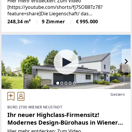
Hier mehr entdecken: Zum Video
Edelstahlpool, Sauna, Weinkeller |
[https://youtube.com/shorts/fj7SOB8Tz78?
feature=share]Die Liegenschaft/ das
Vereint Wohnen und Arbeiten |
ObjektAußergewöhnlich, spannend, nachhaltig – so
248,34 m²
9 Zimmer
€ 995.000
Barrierefrei
präsentiert sich diese nach Süden ausgerichtete
Immobilie bereits auf den ersten
Gestern
BÜRO 2700 WIENER NEUSTADT
Ihr neuer Highclass-Firmensitz!
Modernes Design-Bürohaus in Wiener
Neustadt | 9 Räume, 6 PKW-Stellplätze
Hier mehr entdecken: Zum Video