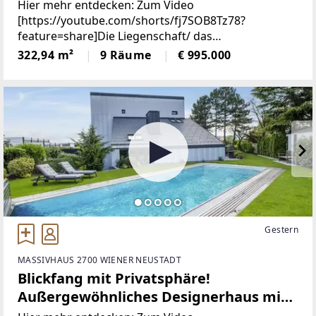
Firmenstandort (oder beides in einem)
Hier mehr entdecken: Zum Video
| Designerhaus mit traumhaftem
[https://youtube.com/shorts/fj7SOB8Tz78?
feature=share]Die Liegenschaft/ das
Garten | Edelstahlpool, Sauna,
ObjektAußergewöhnlich, spannend, nachhaltig – so
322,94 m²
9 Räume
€ 995.000
Weinkeller | Doppelgarage, zwei
präsentiert sich diese nach Süden ausgerichtete
Eingänge
Immobilie bereits auf den ersten
Gestern
MASSIVHAUS 2700 WIENER NEUSTADT
Blickfang mit Privatsphäre!
Außergewöhnliches Designerhaus mit
viel Raum zur Entfaltung | 9 Zimmer,