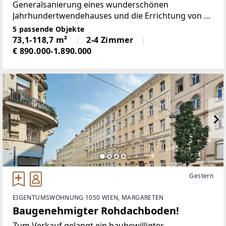
Generalsanierung eines wunderschönen
Jahrhundertwendehauses und die Errichtung von 5
außergewöhnlichen Dachgeschoßwohnungen im
5 passende Objekte
Ausmaß zwischen 70 und 120 m² Wohnfläche.Sie
73,1-118,7 m²
2-4 Zimmer
haben nun die
€ 890.000-1.890.000
Gestern
EIGENTUMSWOHNUNG 1050 WIEN, MARGARETEN
Baugenehmigter Rohdachboden!
Zum Verkauf gelangt ein baubewilligter