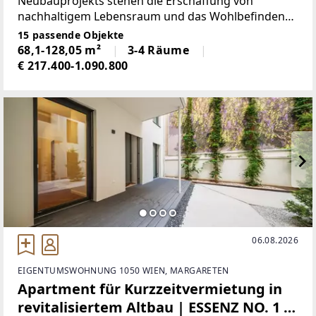
Neubauprojekts stehen die Erschaffung von
nachhaltigem Lebensraum und das Wohlbefinden
der zukünftigen Bewohner. Neben der Optimierung
15 passende Objekte
der Nutzungsdauer der Immobile, achten wir beim
68,1-128,05 m²
3-4 Räume
Bauen auf die Minimierung
€ 217.400-1.090.800
06.08.2026
EIGENTUMSWOHNUNG 1050 WIEN, MARGARETEN
Apartment für Kurzzeitvermietung in
revitalisiertem Altbau | ESSENZ NO. 1 -