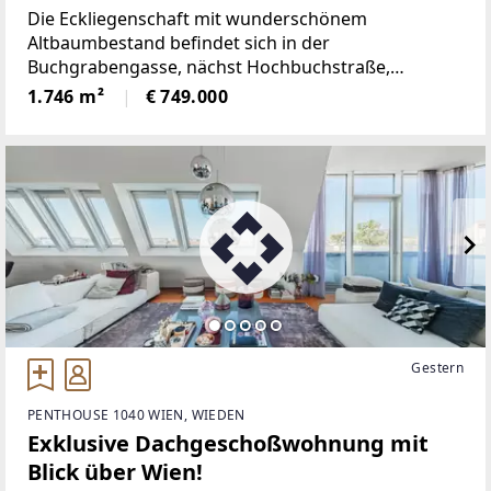
1.700 qm Eigengrund - Teilung in 2
Die Eckliegenschaft mit wunderschönem
Parzellen möglich
Altbaumbestand befindet sich in der
Buchgrabengasse, nächst Hochbuchstraße,
nur wenige Minuten vom Gablitzer Ortskern
1.746 m²
€ 749.000
entfernt. Mitte des 19. Jahrhunderts wurde Gablitz
durch den Bau der „Kaiserin
Gestern
PENTHOUSE 1040 WIEN, WIEDEN
Exklusive Dachgeschoßwohnung mit
Blick über Wien!