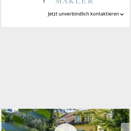
Jetzt unverbindlich kontaktieren
Standort
Herrengasse 1-3
1010 Wien, Innere Stadt
TELEFON
+43 1 315 72 80
WEBSITE
https://www.winegg.at/
EMAIL
office@winegg-makler.at