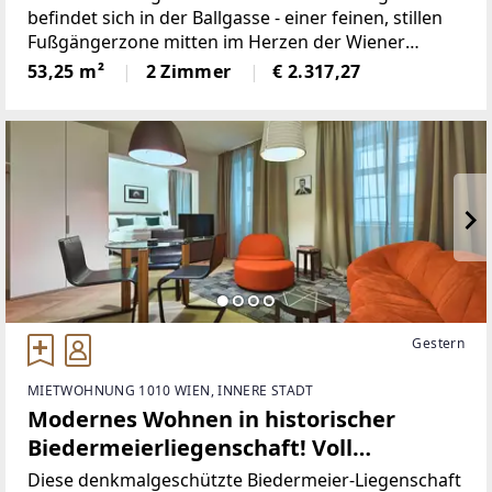
befindet sich in der Ballgasse - einer feinen, stillen
Fußgängerzone mitten im Herzen der Wiener
Innenstadt, die ein bemerkenswertes Ensemble aus
53,25 m²
2 Zimmer
€ 2.317,27
josephinischen Wohnhäusern aufweist. 1772/73
wurde auf Anordnung
Gestern
MIETWOHNUNG 1010 WIEN, INNERE STADT
Modernes Wohnen in historischer
Biedermeierliegenschaft! Voll
möbliertes City-Apartment nächst
Diese denkmalgeschützte Biedermeier-Liegenschaft