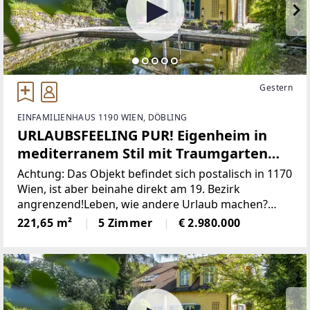
Gestern
EINFAMILIENHAUS 1190 WIEN, DÖBLING
URLAUBSFEELING PUR! Eigenheim in
mediterranem Stil mit Traumgarten
und Badeteich! Absolute Privatsphäre!
Achtung: Das Objekt befindet sich postalisch in 1170
Wien, ist aber beinahe direkt am 19. Bezirk
angrenzend!Leben, wie andere Urlaub machen?
Nachhausekommen und Natur pur einatmen?
221,65 m²
5 Zimmer
€ 2.980.000
Trotzdem nur 25 Minuten von der Innenstadt
entfernt?Wenn