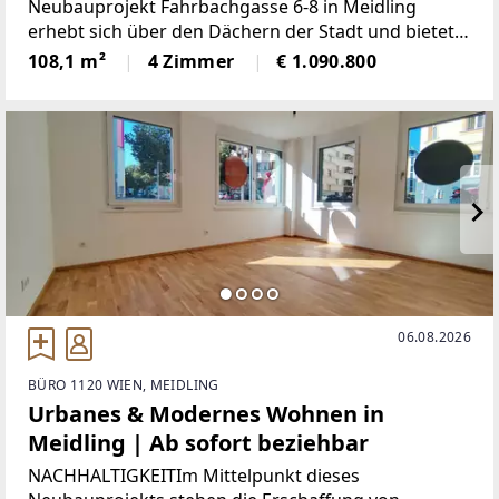
Neubauprojekt Fahrbachgasse 6-8 in Meidling
erhebt sich über den Dächern der Stadt und bietet
ein unvergleichliches Wohngefühl für
108,1 m²
4 Zimmer
€ 1.090.800
anspruchsvolle Bewohner. Vereint mit seiner
erstklassigen Lage im zukunftsweisenden
06.08.2026
BÜRO 1120 WIEN, MEIDLING
Urbanes & Modernes Wohnen in
Meidling | Ab sofort beziehbar
NACHHALTIGKEITIm Mittelpunkt dieses