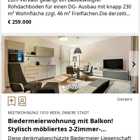
Rohdachboden für einen DG- Ausbau mit knapp 230
m² Wohnfläche zzgl. 46 m² Freiflächen.Die derzeitige
Planung sieht 3 Dachgeschoßwohnungen vor: * Top
€ 259.000
20 - 51,28 m² WFL
Gestern
MIETWOHNUNG 1010 WIEN, INNERE STADT
Biedermeierwohnung mit Balkon!
Stylisch möbliertes 2-Zimmer-
Apartment in Fußgängerzone!
Diese denkmalgeschützte Biedermeier-Liegenschaft