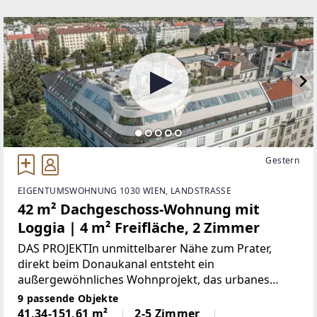
Gestern
EIGENTUMSWOHNUNG 1030 WIEN, LANDSTRASSE
42 m² Dachgeschoss-Wohnung mit
Loggia | 4 m² Freifläche, 2 Zimmer
DAS PROJEKTIn unmittelbarer Nähe zum Prater,
direkt beim Donaukanal entsteht ein
außergewöhnliches Wohnprojekt, das urbanes
Leben mit individuellem Gestaltungsspielraum
9 passende Objekte
verbindet.Im neu ausgebauten Dachgeschoss eines
41,34-151,61 m²
2-5 Zimmer