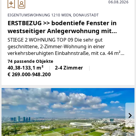
06.08.2026
EIGENTUMSWOHNUNG 1210 WIEN, DONAUSTADT
ERSTBEZUG >> bodentiefe Fenster in
westseitiger Anlegerwohnung mit
Loggia >> TOP LAGE
STIEGE 2 WOHNUNG TOP 09 Die sehr gut
geschnittene, 2-Zimmer-Wohnung in einer
verkehrsberuhigten Einbahnstraße, mit ca. 44 m²
Wohnnutzfläche inklusive Loggia befindet sich im 1.
74 passende Objekte
Obergeschoss in der Stiege 2. Ideal für Singles
40,38-133,1 m²
2-4 Zimmer
€ 269.000-948.200