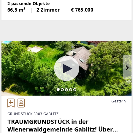
außergewöhnliches Refugium für all jene, die
2 passende Objekte
urbanes Leben mit Ruhe, Natur und stilvollem
66,5 m²
2 Zimmer
€ 765.000
Wohnen verbinden möchten.
Gestern
GRUNDSTÜCK 3003 GABLITZ
TRAUMGRUNDSTÜCK in der
Wienerwaldgemeinde Gablitz! Über