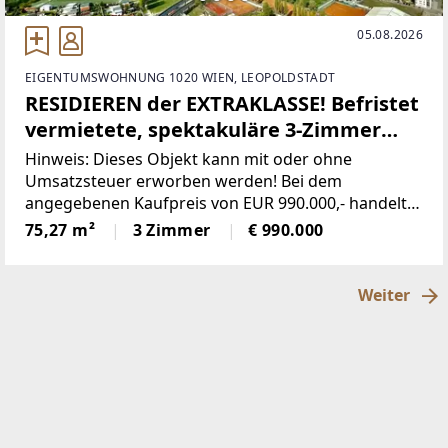
05.08.2026
EIGENTUMSWOHNUNG 1020 WIEN, LEOPOLDSTADT
RESIDIEREN der EXTRAKLASSE! Befristet
vermietete, spektakuläre 3-Zimmer
Terrassenwohnung mit
Hinweis: Dieses Objekt kann mit oder ohne
unverbaubarem TRAUMBLICK
Umsatzsteuer erworben werden! Bei dem
angegebenen Kaufpreis von EUR 990.000,- handelt
es sich um den Nettopreis, auf welchen 20% USt.
75,27 m²
3 Zimmer
€ 990.000
hinzukommen.Nicht nur von außen ist der MARINA
TOWER ein Eyecatcher.
Weiter