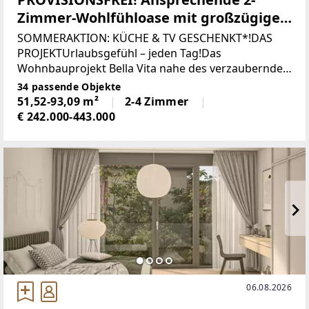
Zimmer-Wohlfühloase mit großzügiger
Loggia | Erstbezug, sofort vermietbar
SOMMERAKTION: KÜCHE & TV GESCHENKT*!DAS
PROJEKTUrlaubsgefühl – jeden Tag!Das
Wohnbauprojekt Bella Vita nahe des verzaubernden
Wiener Neustädter Kanals steht für "schönes
34 passende Objekte
Leben" und das wird hier möglich. Im mediterranen
51,52-93,09 m²
2-4 Zimmer
Stil
€ 242.000-443.000
06.08.2026