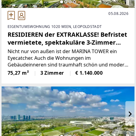
05.08.2026
EIGENTUMSWOHNUNG 1020 WIEN, LEOPOLDSTADT
RESIDIEREN der EXTRAKLASSE! Befristet
vermietete, spektakuläre 3-Zimmer
Terrassenwohnung mit
Nicht nur von außen ist der MARINA TOWER ein
unverbaubarem TRAUMBLICK
Eyecatcher. Auch die Wohnungen im
Gebäudeinneren sind traumhaft schön und modern
ausgestattet.Der MARINA TOWER befindet sich an
75,27 m²
3 Zimmer
€ 1.140.000
einem attraktiven Wohnstandort mit hoher
Lebensqualität und besticht