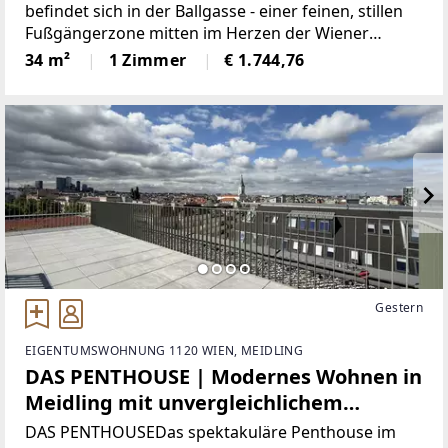
Kärntner Straße!
befindet sich in der Ballgasse - einer feinen, stillen
Fußgängerzone mitten im Herzen der Wiener
Innenstadt, die ein bemerkenswertes Ensemble aus
34 m²
1 Zimmer
€ 1.744,76
josephinischen Wohnhäusern aufweist. 1772/73
wurde auf Anordnung
Gestern
EIGENTUMSWOHNUNG 1120 WIEN, MEIDLING
DAS PENTHOUSE | Modernes Wohnen in
Meidling mit unvergleichlichem
Panoramablick!
DAS PENTHOUSEDas spektakuläre Penthouse im