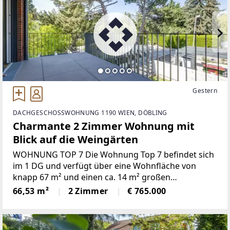
Gestern
DACHGESCHOSSWOHNUNG 1190 WIEN, DÖBLING
Charmante 2 Zimmer Wohnung mit
Blick auf die Weingärten
WOHNUNG TOP 7 Die Wohnung Top 7 befindet sich
im 1 DG und verfügt über eine Wohnfläche von
knapp 67 m² und einen ca. 14 m² großen
Balkon. Über den Vorraum gelangen Sie direkt in die
66,53 m²
2 Zimmer
€ 765.000
lichtdurchflutete ca. 29 m²