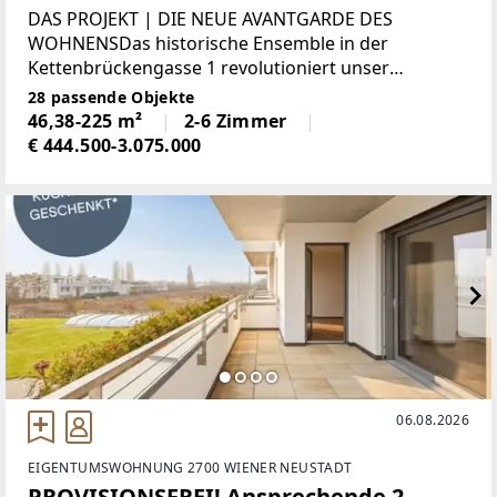
Die neue Avantgarde des Wohnens
DAS PROJEKT | DIE NEUE AVANTGARDE DES
WOHNENSDas historische Ensemble in der
Kettenbrückengasse 1 revolutioniert unser
Verständnis von Raum und bildet ideale Konturen
28 passende Objekte
für die Verwirklichung der eigenen Individualität.
46,38-225 m²
2-6 Zimmer
Wer in Essenz No. 1 wohnt,
€ 444.500-3.075.000
06.08.2026
EIGENTUMSWOHNUNG 2700 WIENER NEUSTADT
PROVISIONSFREI! Ansprechende 2-