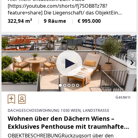
auf Eigengrund | Zwei Eingänge |
[https://youtube.com/shorts/fj7SOB8Tz78?
feature=share] Die Liegenschaft/ das ObjektEin
Barrierefrei | Edelstahlpool, Sauna,
Standort, der Eindruck hinterlässt.Ein
322,94 m²
9 Räume
€ 995.000
Weinkeller
Arbeitsumfeld, das inspiriert.Eine Immobilie, die
mehr kann
Gestern
DACHGESCHOSSWOHNUNG 1030 WIEN, LANDSTRASSE
Wohnen über den Dächern Wiens –
Exklusives Penthouse mit traumhafter
Aussicht & Dachterrasse, nächst
OBJEKTBESCHREIBUNGRückzugsort über den