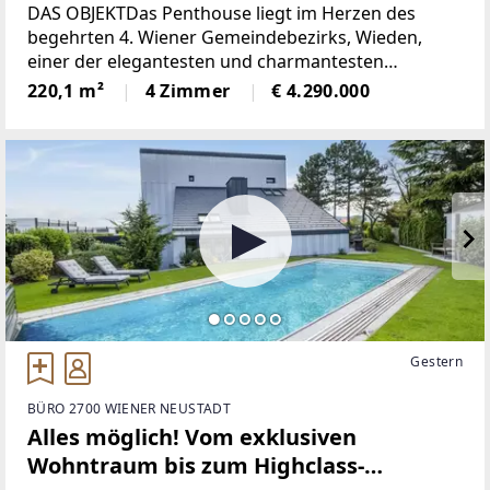
DAS OBJEKTDas Penthouse liegt im Herzen des
begehrten 4. Wiener Gemeindebezirks, Wieden,
einer der elegantesten und charmantesten
Wohngegenden Wiens.Hier vereinen sich urbanes
220,1 m²
4 Zimmer
€ 4.290.000
Lebensgefühl, historische Bausubstanz und
modernes Stadtflair
Gestern
BÜRO 2700 WIENER NEUSTADT
Alles möglich! Vom exklusiven
Wohntraum bis zum Highclass-