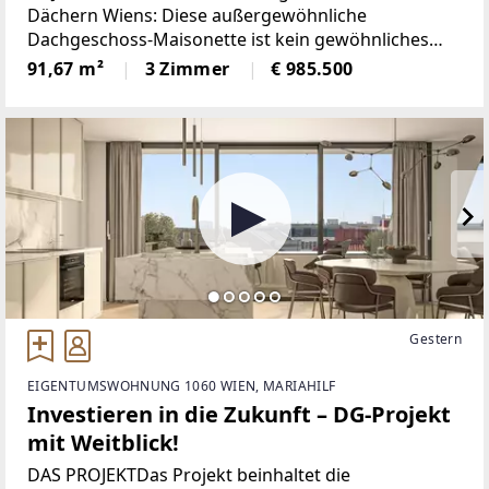
Stadtpark, Wien Mitte und
Dächern Wiens: Diese außergewöhnliche
Dachgeschoss-Maisonette ist kein gewöhnliches
Rochusmarkt
Zuhause, sie ist ein Ort, der sich dem Stadtleben
91,67 m²
3 Zimmer
€ 985.500
entzieht und gleichzeitig mitten darin liegt. Hoch
über den Dächern des
Gestern
EIGENTUMSWOHNUNG 1060 WIEN, MARIAHILF
Investieren in die Zukunft – DG-Projekt
mit Weitblick!
DAS PROJEKTDas Projekt beinhaltet die