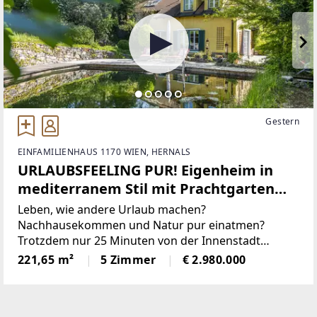
Gestern
EINFAMILIENHAUS 1170 WIEN, HERNALS
URLAUBSFEELING PUR! Eigenheim in
mediterranem Stil mit Prachtgarten
und Badeteich! Absolute Privatsphäre!
Leben, wie andere Urlaub machen?
Nachhausekommen und Natur pur einatmen?
Trotzdem nur 25 Minuten von der Innenstadt
entfernt?Wenn Sie das suchen, dann ist diese
221,65 m²
5 Zimmer
€ 2.980.000
Liegenschaft genau das Richtige für Sie!DIE LAGEIn
unmittelbarer Nähe