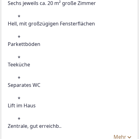
Sechs jeweils ca. 20 m² große Zimmer
 	*
Hell, mit großzügigen Fensterflächen
 	*
Parkettböden
 	*
Teeküche
 	*
Separates WC
 	*
Lift im Haus
 	*
Zentrale, gut erreichb..
Mehr