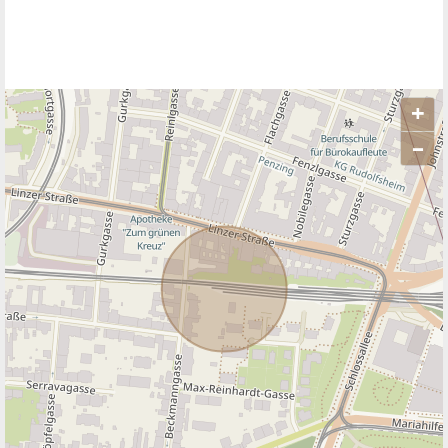
+
–
ANBIETER KONTAKTIEREN