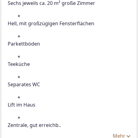
Sechs jeweils ca. 20 m² große Zimmer
 	*
Hell, mit großzügigen Fensterflächen
 	*
Parkettböden
 	*
Teeküche
 	*
Separates WC
 	*
Lift im Haus
 	*
Zentrale, gut erreichb..
Mehr