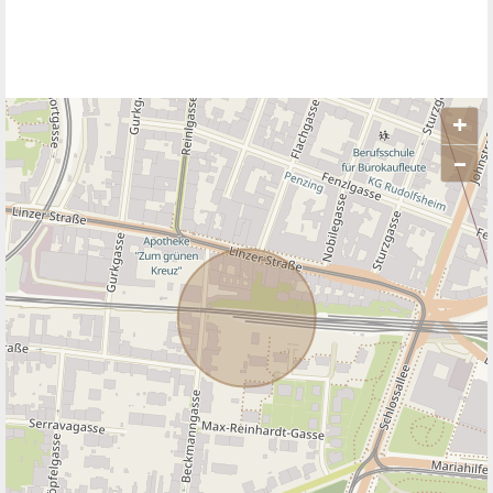
+
–
ANBIETER KONTAKTIEREN