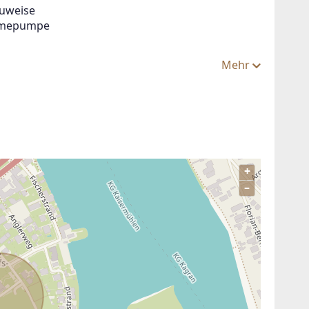
auweise
ärmepumpe
Mehr
+
–