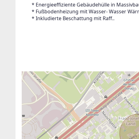
 	* Energieeffiziente Gebäudehülle in Massivb
 	* Fußbodenheizung mit Wasser- Wasser W
 	* Inkludierte Beschattung mit Raff..
ANBIETER KONTAKTIEREN