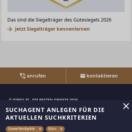
Das sind die Siegelträger des Gütesiegels 2026
Jetzt Siegelträger kennenlernen
anrufen
kontaktieren
© DIBEO.AT - DIE BESTEN OBJEKTE 2026
SUCHAGENT ANLEGEN FÜR DIE
ÜBER UNS
AKTUELLEN SUCHKRITERIEN
IMPRESSUM
Gewerbeobjekte
Büro
KONTAKT