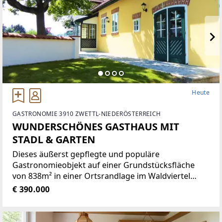
Heute
GASTRONOMIE 3910 ZWETTL-NIEDERÖSTERREICH
WUNDERSCHÖNES GASTHAUS MIT
STADL & GARTEN
Dieses äußerst gepflegte und populäre
Gastronomieobjekt auf einer Grundstücksfläche
von 838m² in einer Ortsrandlage im Waldviertel
bietet eine Vielzahl von Nutzungsmöglichkeiten wie
€ 390.000
zum Beispiel Restaurant der gehobenen
Gastronomie, traditionelles Gasthaus