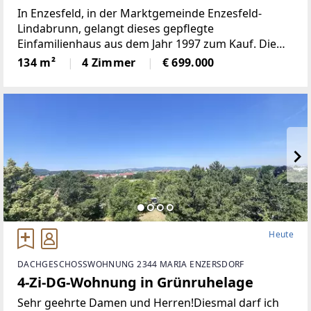
In Enzesfeld, in der Marktgemeinde Enzesfeld-
Lindabrunn, gelangt dieses gepflegte
Einfamilienhaus aus dem Jahr 1997 zum Kauf. Die
Immobilie überzeugt durch eine durchdachte
134 m²
4 Zimmer
€ 699.000
Raumaufteilung, gehobene Ausstattung und ein
angenehmes Wohnambiente – ideal für
Heute
DACHGESCHOSSWOHNUNG 2344 MARIA ENZERSDORF
4-Zi-DG-Wohnung in Grünruhelage
Sehr geehrte Damen und Herren!Diesmal darf ich