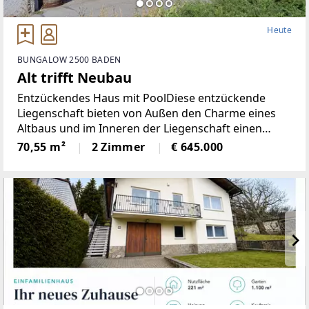
Heute
BUNGALOW 2500 BADEN
Alt trifft Neubau
Entzückendes Haus mit PoolDiese entzückende
Liegenschaft bieten von Außen den Charme eines
Altbaus und im Inneren der Liegenschaft einen
modernen Neubau.Straßenseitig blieb das alte
70,55 m²
2 Zimmer
€ 645.000
Gebäude erhalten und der Neubau/Bungalow
wurde in den