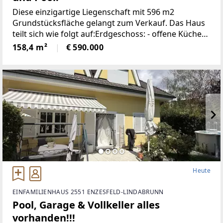
Diese einzigartige Liegenschaft mit 596 m2
Grundstücksfläche gelangt zum Verkauf. Das Haus
teilt sich wie folgt auf:Erdgeschoss: - offene Küche
mit Essplatz 19,93 m2 - Kabinett 7,48 m2-
158,4 m²
€ 590.000
Badezimmer mit Infrarotkabine 7,70 m2 -
Heute
EINFAMILIENHAUS 2551 ENZESFELD-LINDABRUNN
Pool, Garage & Vollkeller alles
vorhanden!!!