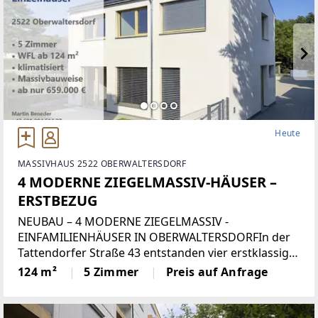
erwartet
Heute
MASSIVHAUS 2522 OBERWALTERSDORF
4 MODERNE ZIEGELMASSIV‑HÄUSER –
ERSTBEZUG
NEUBAU – 4 MODERNE ZIEGELMASSIV ‑
EINFAMILIENHÄUSER IN OBERWALTERSDORFIn der
Tattendorfer Straße 43 entstanden vier erstklassige
Einfamilienhäuser in zeitlos‑moderner Architektur.
124 m²
5 Zimmer
Preis auf Anfrage
Die Anlage überzeugt mit perfekt abgestimmten
Grundrissen, großzügigen