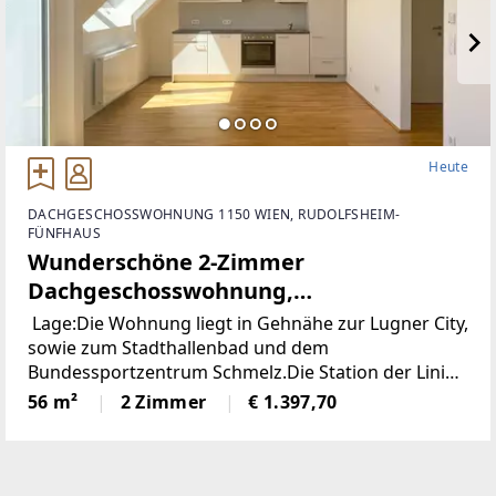
Heute
DACHGESCHOSSWOHNUNG 1150 WIEN, RUDOLFSHEIM-
FÜNFHAUS
Wunderschöne 2-Zimmer
Dachgeschosswohnung,
Nibelungenviertel, Nähe Lugner City
Lage:Die Wohnung liegt in Gehnähe zur Lugner City,
und Bundesportzentrum Schmelz
sowie zum Stadthallenbad und dem
Bundessportzentrum Schmelz.Die Station der Linie
9 befindet sich nur 100m entfernt in der Camillo-
56 m²
2 Zimmer
€ 1.397,70
Sitte-Gasse. Ebenso ist die Linie 48A in