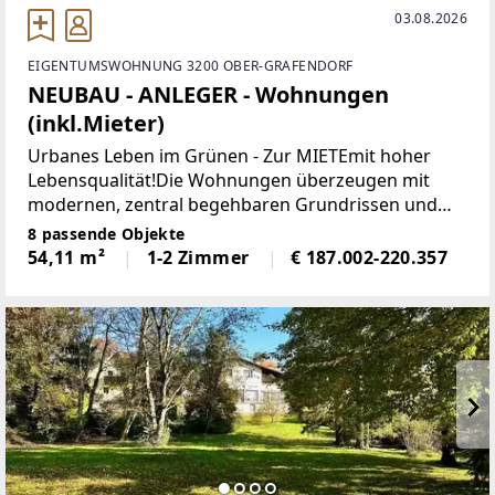
03.08.2026
EIGENTUMSWOHNUNG 3200 OBER-GRAFENDORF
NEUBAU - ANLEGER - Wohnungen
(inkl.Mieter)
Urbanes Leben im Grünen - Zur MIETEmit hoher
Lebensqualität!Die Wohnungen überzeugen mit
modernen, zentral begehbaren Grundrissen und
hochwertiger Ausstattung. Jede der Wohnungen
8 passende Objekte
verfügt über einen Außenbereich. Durch die
54,11 m²
1-2 Zimmer
€ 187.002-220.357
versetzte Anordnung