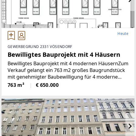
Heute
GEWERBEGRUND 2331 VÖSENDORF
Bewilligtes Bauprojekt mit 4 Häusern
Bewilligtes Bauprojekt mit 4 modernen HäusernZum
Verkauf gelangt ein 763 m2 großes Baugrundstück
mit genehmigter Baubewilligung für 4 moderne
Häuser mit gesamt 670 m2 Wohnfläche, Gärten und
763 m²
€ 650.000
8 Stellplätzen.Flächenauftstellung:Top