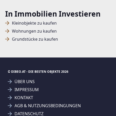
In Immobilien Investieren
SUCHAGENT ANLEGEN FÜR DIE
Kleinobjekte zu kaufen
AKTUELLEN SUCHKRITERIEN
Wohnungen zu kaufen
Dieser Filter wird viele Treffer erzeugen. Bitte setzen
Grundstücke zu kaufen
Sie weitere Filter!
Treffer verfeinern
Ich stimme der Verarbeitung meiner Daten, wie
in den
Datenschutzbestimmungen
beschrieben,
© DIBEO.AT - DIE BESTEN OBJEKTE 2026
zu.
ÜBER UNS
IMPRESSUM
KONTAKT
Suchagent anlegen
AGB & NUTZUNGSBEDINGUNGEN
Jetzt Suchagent anlegen
DATENSCHUTZ