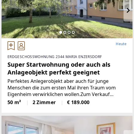
Heute
ERDGESCHOSSWOHNUNG 2344 MARIA ENZERSDORF
Super Startwohnung oder auch als
Anlageobjekt perfekt geeignet
Perfektes Anlegerobjekt aber auch für junge
Menschen die zum ersten Mal ihren Traum vom
Eigenheim verwirklichen wollen.Zum Verkauf
gelangt eine wunderschöne, sehr gepflegte, 2025
50 m²
2 Zimmer
€ 189.000
sanierte 2-Zimmer Eigentumswohnung. Diese tolle