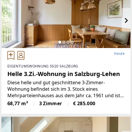
Heute
EIGENTUMSWOHNUNG 5020 SALZBURG
Helle 3.Zi.-Wohnung in Salzburg-Lehen
Diese helle und gut geschnittene 3-Zimmer-
Wohnung befindet sich im 3. Stock eines
Mehrparteienhauses aus dem Jahr ca. 1961 und ist
bequem über einen Lift (Halbstock) erreichbar. Auf
68,77 m²
3 Zimmer
€ 285.000
rund 69 m² Wohnfläche bietet die Wohnung eine
angenehme Raumaufteilung