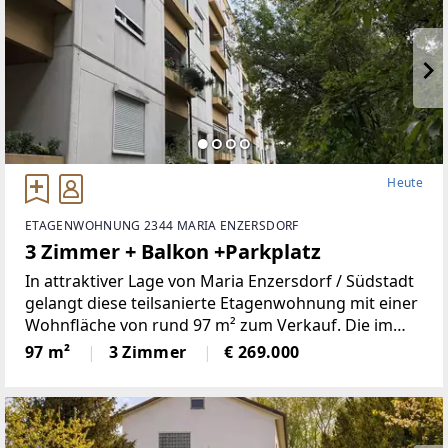
Heute
ETAGENWOHNUNG 2344 MARIA ENZERSDORF
3 Zimmer + Balkon +Parkplatz
In attraktiver Lage von Maria Enzersdorf / Südstadt
gelangt diese teilsanierte Etagenwohnung mit einer
Wohnfläche von rund 97 m² zum Verkauf. Die im
Jahr 1975 errichtete Wohnung überzeugt durch eine
97 m²
3 Zimmer
€ 269.000
gut durchdachte Raumaufteilung mit insgesamt 3
Zimmern,