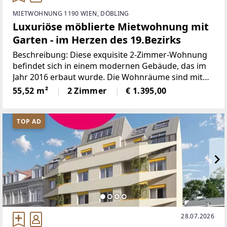
MIETWOHNUNG 1190 WIEN, DÖBLING
Luxuriöse möblierte Mietwohnung mit
Garten - im Herzen des 19.Bezirks
Beschreibung: Diese exquisite 2-Zimmer-Wohnung
befindet sich in einem modernen Gebäude, das im
Jahr 2016 erbaut wurde. Die Wohnräume sind mit
hochwertigem Parkett ausgestattet, was den
55,52 m²
2 Zimmer
€ 1.395,00
luxuriösen Charakter dieser Immobilie
unterstreicht. Die Fußbodenheizung
TOP AD
28.07.2026