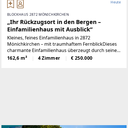
Heute
BLOCKHAUS 2872 MÖNICHKIRCHEN
„Ihr Rückzugsort in den Bergen –
Einfamilienhaus mit Ausblick“
Kleines, feines Einfamilienhaus in 2872
Mönichkirchen – mit traumhaftem FernblickDieses
charmante Einfamilienhaus überzeugt durch seine
überschaubare Größe und einen pflegeleichten
162,6 m²
4 Zimmer
€ 250.000
Garten, der sich perfekt für gemütliche Stunden im
Freien eignet.