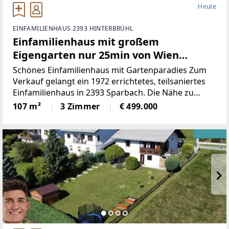
Heute
EINFAMILIENHAUS 2393 HINTERBRÜHL
Einfamilienhaus mit großem
Eigengarten nur 25min von Wien
entfernt.
Schönes Einfamilienhaus mit Gartenparadies Zum
Verkauf gelangt ein 1972 errichtetes, teilsaniertes
Einfamilienhaus in 2393 Sparbach. Die Nähe zu
Mödling sowie die gute Anbindung zur Autobahn
107 m²
3 Zimmer
€ 499.000
machen das Objekt zu einem absoluten
Familientraum mit