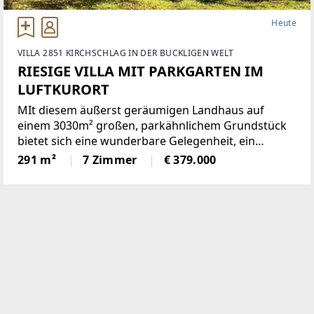
Heute
VILLA 2851 KIRCHSCHLAG IN DER BUCKLIGEN WELT
RIESIGE VILLA MIT PARKGARTEN IM
LUFTKURORT
MIt diesem äußerst geräumigen Landhaus auf
einem 3030m² großen, parkähnlichem Grundstück
bietet sich eine wunderbare Gelegenheit, ein
einmaliges Domizil in der beliebten Gemeinde
291 m²
7 Zimmer
€ 379.000
Krumbach zu schaffen!Das 1972 in Ziegelbauweise
errichtete Haus