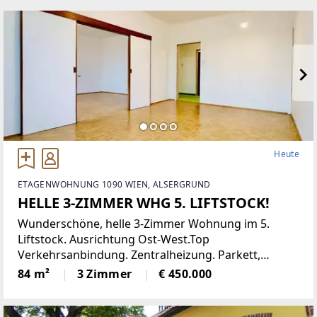
Heute
ETAGENWOHNUNG 1090 WIEN, ALSERGRUND
HELLE 3-ZIMMER WHG 5. LIFTSTOCK!
Wunderschöne, helle 3-Zimmer Wohnung im 5.
Liftstock. Ausrichtung Ost-West.Top
Verkehrsanbindung. Zentralheizung. Parkett,
Jalousien, Abstellraum. Kellerabteil.Diese
84 m²
3 Zimmer
€ 450.000
lichtdurchflutete Etagenwohnung bietet reichlich
Platz auf einer Wohnfläche von