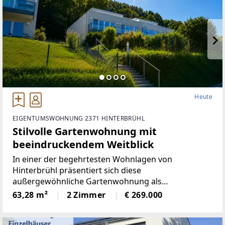
Heute
EIGENTUMSWOHNUNG 2371 HINTERBRÜHL
Stilvolle Gartenwohnung mit
beeindruckendem Weitblick
In einer der begehrtesten Wohnlagen von
Hinterbrühl präsentiert sich diese
außergewöhnliche Gartenwohnung als
harmonische Verbindung aus exklusivem
63,28 m²
2 Zimmer
€ 269.000
Wohnkomfort, naturnaher Ruhe und nachhaltiger
Wertbeständigkeit. Auf rund 62 m² Wohnfläche