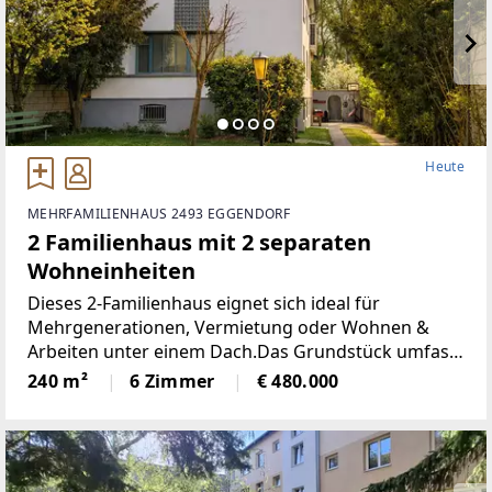
Heute
MEHRFAMILIENHAUS 2493 EGGENDORF
2 Familienhaus mit 2 separaten
Wohneinheiten
Dieses 2-Familienhaus eignet sich ideal für
Mehrgenerationen, Vermietung oder Wohnen &
Arbeiten unter einem Dach.Das Grundstück umfasst
1.020 m² und bietet zwei klar getrennte
240 m²
6 Zimmer
€ 480.000
Gartenbereiche, die unterschiedliche Bedürfnisse
perfekt abdecken:•Westlicher