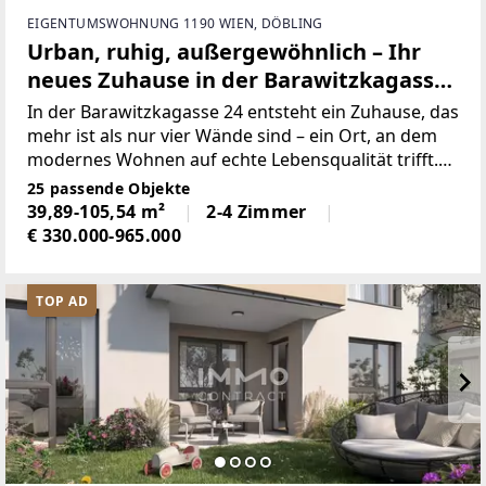
EIGENTUMSWOHNUNG 1190 WIEN, DÖBLING
Urban, ruhig, außergewöhnlich – Ihr
neues Zuhause in der Barawitzkagasse
24
In der Barawitzkagasse 24 entsteht ein Zuhause, das
mehr ist als nur vier Wände sind – ein Ort, an dem
modernes Wohnen auf echte Lebensqualität trifft.
Mit nur wenigen, exklusiv ausgestatteten
25 passende Objekte
Wohneinheiten und 13 komfortablen PKW-
39,89-105,54 m²
2-4 Zimmer
Stellplätzen bietet
€ 330.000-965.000
TOP AD