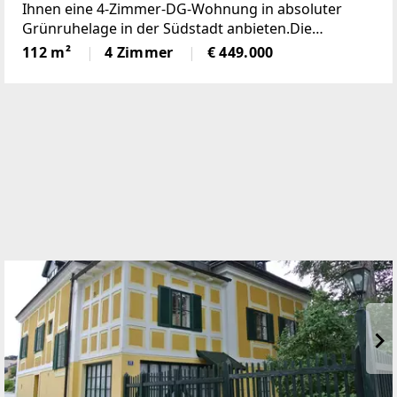
Ihnen eine 4-Zimmer-DG-Wohnung in absoluter
Grünruhelage in der Südstadt anbieten.Die
Wohnung weist eine Wnfl. über ca. 120m2 inkl. der
112 m²
4 Zimmer
€ 449.000
rund 16m2 große westseitig ausgerichteten Loggia
mit