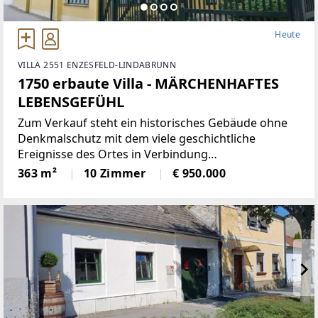
Heute
VILLA 2551 ENZESFELD-LINDABRUNN
1750 erbaute Villa - MÄRCHENHAFTES
LEBENSGEFÜHL
Zum Verkauf steht ein historisches Gebäude ohne
Denkmalschutz mit dem viele geschichtliche
Ereignisse des Ortes in Verbindung
stehen.Ursprünglich diente diese Villa als Pförtner-
363 m²
10 Zimmer
€ 950.000
und Verwaltungsgebäude des Schlosses Enzesfeld,
indem sich schon im