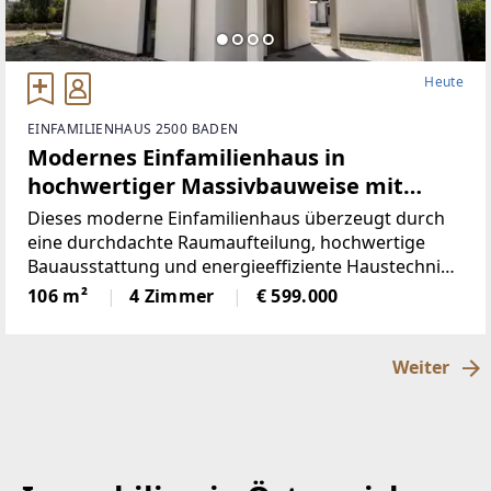
Heute
EINFAMILIENHAUS 2500 BADEN
Modernes Einfamilienhaus in
hochwertiger Massivbauweise mit
Garten und Carport
Dieses moderne Einfamilienhaus überzeugt durch
eine durchdachte Raumaufteilung, hochwertige
Bauausstattung und energieeffiziente Haustechnik.
Auf einer Wohnfläche von ca. 106 m² mit drei
106 m²
4 Zimmer
€ 599.000
Schlafzimmern bietet die Immobilie ausreichend
Platz für Familien
Weiter