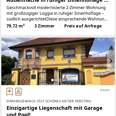
MÖDLING
Geschmackvoll modernisierte 2-Zimmer-Wohnung
mit großzügiger Loggia in ruhiger Innenhoflage –
südlich ausgerichtetDiese ansprechende Wohnung
im 1. Stock (ohne Lift) wurde bereits umfassend
79,72 m²
3 Zimmer
Preis auf Anfrage
modernisiert und präsentiert sich in einem sehr
gepflegten,
Heute
EINFAMILIENHAUS 2525 SCHÖNAU AN DER TRIESTING
Einzigartige Liegenschaft mit Garage
und Pool!