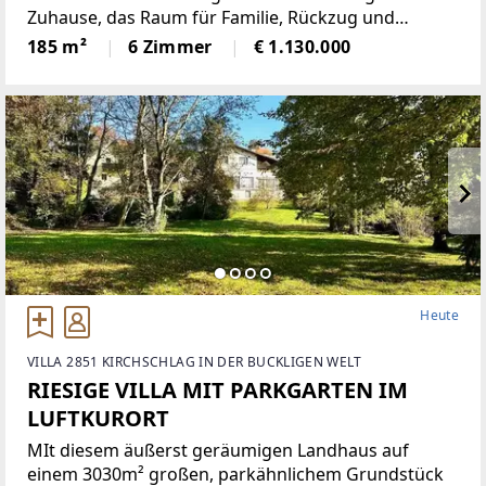
Zuhause, das Raum für Familie, Rückzug und
gemeinsames Leben schafft: Dieses grosszügige
185 m²
6 Zimmer
€ 1.130.000
Townhouse mit rund 185 m² Wohnfläche überzeugt
durch eine klare
Heute
VILLA 2851 KIRCHSCHLAG IN DER BUCKLIGEN WELT
RIESIGE VILLA MIT PARKGARTEN IM
LUFTKURORT
MIt diesem äußerst geräumigen Landhaus auf
einem 3030m² großen, parkähnlichem Grundstück