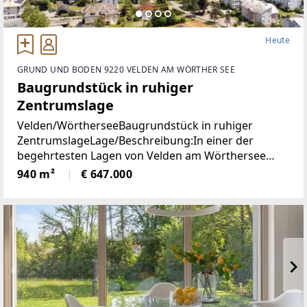
Heute
GRUND UND BODEN 9220 VELDEN AM WÖRTHER SEE
Baugrundstück in ruhiger
Zentrumslage
Velden/WörtherseeBaugrundstück in ruhiger
ZentrumslageLage/Beschreibung:In einer der
begehrtesten Lagen von Velden am Wörthersee
befindet sich dieses ca. 940 m² große Grundstück,
940 m²
€ 647.000
das mit seiner ruhigen und dennoch zentralen Lage
überzeugt.