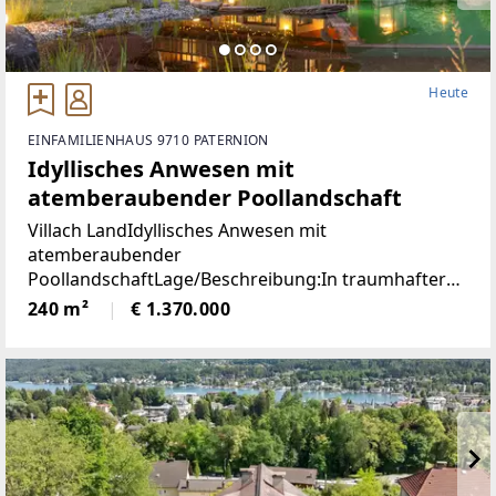
Heute
EINFAMILIENHAUS 9710 PATERNION
Idyllisches Anwesen mit
atemberaubender Poollandschaft
Villach LandIdyllisches Anwesen mit
atemberaubender
PoollandschaftLage/Beschreibung:In traumhafter
Lage von Feffernitz präsentiert sich dieses
240 m²
€ 1.370.000
außergewöhnliche Anwesen als wahres Refugium
für Ruhe- und Naturliebhaber. Eingebettet in eine