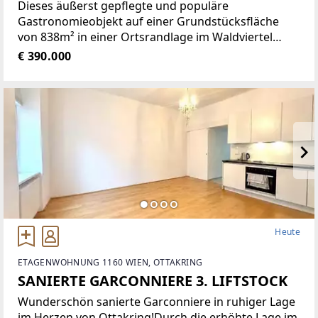
Dieses äußerst gepflegte und populäre
Gastronomieobjekt auf einer Grundstücksfläche
von 838m² in einer Ortsrandlage im Waldviertel
bietet eine Vielzahl von Nutzungsmöglichkeiten wie
€ 390.000
zum Beispiel Restaurant der gehobenen
Gastronomie, traditionelles Gasthaus
Heute
ETAGENWOHNUNG 1160 WIEN, OTTAKRING
SANIERTE GARCONNIERE 3. LIFTSTOCK
Wunderschön sanierte Garconniere in ruhiger Lage
im Herzen von Ottakring!Durch die erhöhte Lage im