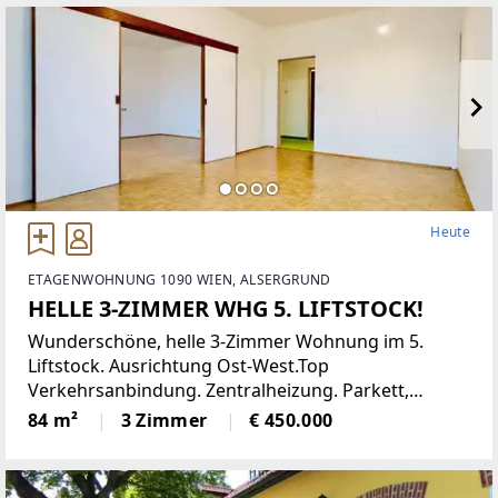
eine moderne Einbauküche,
Heute
ETAGENWOHNUNG 1090 WIEN, ALSERGRUND
HELLE 3-ZIMMER WHG 5. LIFTSTOCK!
Wunderschöne, helle 3-Zimmer Wohnung im 5.
Liftstock. Ausrichtung Ost-West.Top
Verkehrsanbindung. Zentralheizung. Parkett,
Jalousien, Abstellraum. Kellerabteil.Diese
84 m²
3 Zimmer
€ 450.000
lichtdurchflutete Etagenwohnung bietet reichlich
Platz auf einer Wohnfläche von