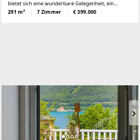
bietet sich eine wunderbare Gelegenheit, ein
einmaliges Domizil in der beliebten Gemeinde
291 m²
7 Zimmer
€ 399.000
Krumbach zu schaffen!Das 1972 in Ziegelbauweise
errichtete Haus