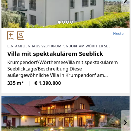
Heute
EINFAMILIENHAUS 9201 KRUMPENDORF AM WÖRTHER SEE
Villa mit spektakulärem Seeblick
Krumpendorf/WörtherseeVilla mit spektakulärem
SeeblickLage/Beschreibung:Diese
außergewöhnliche Villa in Krumpendorf am
Wörthersee vereint großzügiges Wohnen, exklusive
335 m²
€ 1.390.000
Ausstattung und eine unvergleichliche Aussicht in
einer der begehrtesten