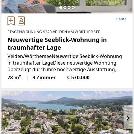
Heute
ETAGENWOHNUNG 9220 VELDEN AM WÖRTHER SEE
Neuwertige Seeblick-Wohnung in
traumhafter Lage
Velden/WörtherseeNeuwertige Seeblick-Wohnung
in traumhafter LageDiese neuwertige Wohnung
überzeugt durch ihre hochwertige Ausstattung,
durchdachte Raumaufteilung und einen
78 m²
3 Zimmer
€ 570.000
eindrucksvollen Blick auf den Wörthersee. Auf rund
78 m² Wohnfläche