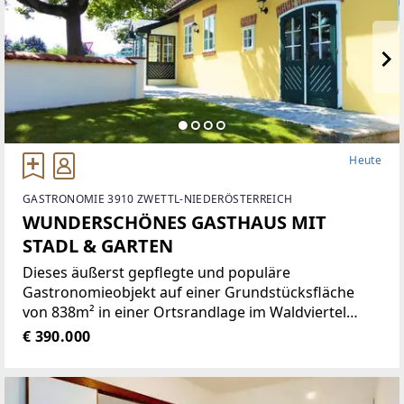
Heute
GASTRONOMIE 3910 ZWETTL-NIEDERÖSTERREICH
WUNDERSCHÖNES GASTHAUS MIT
STADL & GARTEN
Dieses äußerst gepflegte und populäre
Gastronomieobjekt auf einer Grundstücksfläche
von 838m² in einer Ortsrandlage im Waldviertel
bietet eine Vielzahl von Nutzungsmöglichkeiten wie
€ 390.000
zum Beispiel Restaurant der gehobenen
Gastronomie, traditionelles Gasthaus