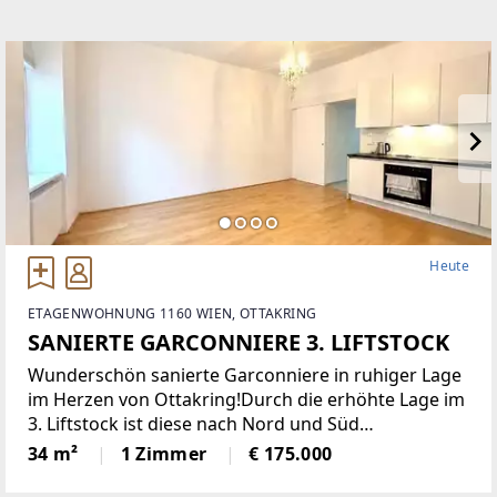
Heute
ETAGENWOHNUNG 1160 WIEN, OTTAKRING
SANIERTE GARCONNIERE 3. LIFTSTOCK
Wunderschön sanierte Garconniere in ruhiger Lage
im Herzen von Ottakring!Durch die erhöhte Lage im
3. Liftstock ist diese nach Nord und Süd
ausgerichtete Wohnung sehr hell und bietet eine
34 m²
1 Zimmer
€ 175.000
angenehme Wohnatmosphäre. Sie verfügt über