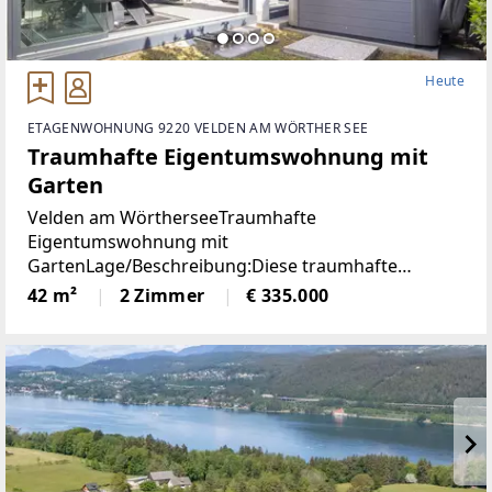
Heute
ETAGENWOHNUNG 9220 VELDEN AM WÖRTHER SEE
Traumhafte Eigentumswohnung mit
Garten
Velden am WörtherseeTraumhafte
Eigentumswohnung mit
GartenLage/Beschreibung:Diese traumhafte
Gartenwohnung liegt nur 800 Meter vom Zentrum
42 m²
2 Zimmer
€ 335.000
Veldens entfernt und bietet eine perfekte
Kombination aus Ruhe und Nähe zum Zentrum.
Dank der westlichen