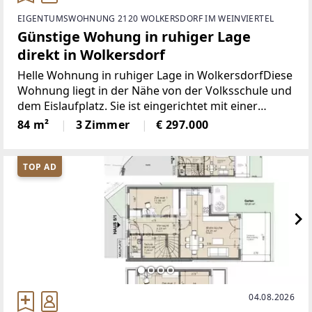
EIGENTUMSWOHNUNG 2120 WOLKERSDORF IM WEINVIERTEL
Günstige Wohung in ruhiger Lage
direkt in Wolkersdorf
Helle Wohnung in ruhiger Lage in WolkersdorfDiese
Wohnung liegt in der Nähe von der Volksschule und
dem Eislaufplatz. Sie ist eingerichtet mit einer
Küche, hat ein schönes großes Wohnzimmer. Es gibt
84 m²
3 Zimmer
€ 297.000
noch 2 Schlafzimmer, 1 Bad, 1 separates WC,
TOP AD
04.08.2026