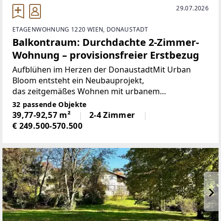
29.07.2026
ETAGENWOHNUNG 1220 WIEN, DONAUSTADT
Balkontraum: Durchdachte 2-Zimmer-
Wohnung – provisionsfreier Erstbezug
Aufblühen im Herzen der DonaustadtMit Urban
Bloom entsteht ein Neubauprojekt,
das zeitgemäßes Wohnen mit urbanem
Lebensgefühl verbindet und insgesamt 33
32 passende Objekte
hochwertige Eigentums- und
39,77-92,57 m²
2-4 Zimmer
Vorsorgewohnungen umfasst.Moderne Architektur,
€ 249.500-570.500