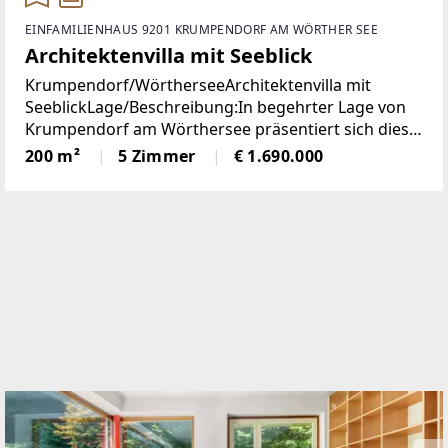
EINFAMILIENHAUS 9201 KRUMPENDORF AM WÖRTHER SEE
Architektenvilla mit Seeblick
Krumpendorf/WörtherseeArchitektenvilla mit
SeeblickLage/Beschreibung:In begehrter Lage von
Krumpendorf am Wörthersee präsentiert sich diese
herausragende Architekten-Villa als ein wahres
200 m²
5 Zimmer
€ 1.690.000
Refugium für Anspruchsvolle. Die im Jahr 2010
erbaute