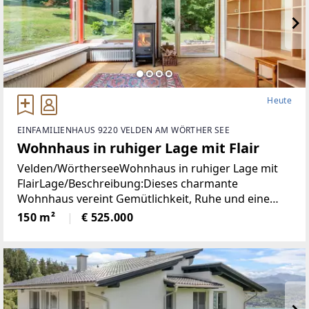
Heute
EINFAMILIENHAUS 9220 VELDEN AM WÖRTHER SEE
Wohnhaus in ruhiger Lage mit Flair
Velden/WörtherseeWohnhaus in ruhiger Lage mit
FlairLage/Beschreibung:Dieses charmante
Wohnhaus vereint Gemütlichkeit, Ruhe und eine
hohe Lebensqualität in unmittelbarer Nähe zum
150 m²
€ 525.000
Zentrum von Velden. Eingebettet in eine
angenehme Wohnumgebung