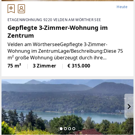
Heute
ETAGENWOHNUNG 9220 VELDEN AM WÖRTHER SEE
Gepflegte 3-Zimmer-Wohnung im
Zentrum
Velden am WörtherseeGepflegte 3-Zimmer-
Wohnung im ZentrumLage/Beschreibung:Diese 75
m² große Wohnung überzeugt durch ihre
durchdachte Raumaufteilung und ihre
75 m²
3 Zimmer
€ 315.000
ausgezeichnete Lage im Zentrum von Velden. Zwei
Schlafzimmer bieten ausreichend