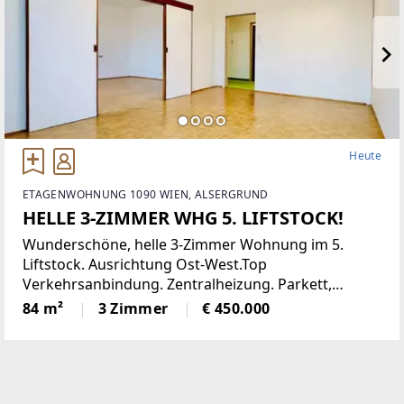
Heute
ETAGENWOHNUNG 1090 WIEN, ALSERGRUND
HELLE 3-ZIMMER WHG 5. LIFTSTOCK!
Wunderschöne, helle 3-Zimmer Wohnung im 5.
Liftstock. Ausrichtung Ost-West.Top
Verkehrsanbindung. Zentralheizung. Parkett,
Jalousien, Abstellraum. Kellerabteil.Diese
84 m²
3 Zimmer
€ 450.000
lichtdurchflutete Etagenwohnung bietet reichlich
Platz auf einer Wohnfläche von