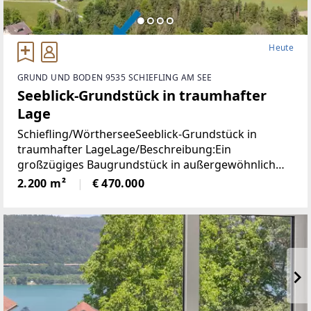
Heute
GRUND UND BODEN 9535 SCHIEFLING AM SEE
Seeblick-Grundstück in traumhafter
Lage
Schiefling/WörtherseeSeeblick-Grundstück in
traumhafter LageLage/Beschreibung:Ein
großzügiges Baugrundstück in außergewöhnlich
ruhiger Aussichtslage mit beeindruckendem
2.200 m²
€ 470.000
Weitblick über den Wörthersee und die umliegende
Naturlandschaft.