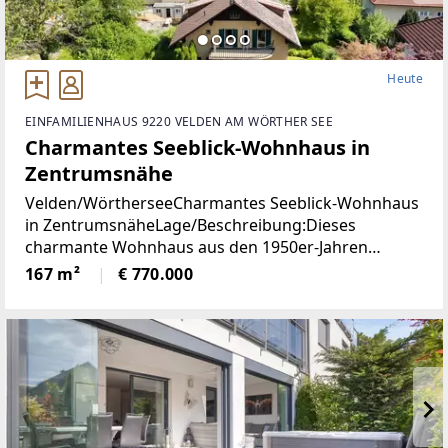
Heute
EINFAMILIENHAUS 9220 VELDEN AM WÖRTHER SEE
Charmantes Seeblick-Wohnhaus in
Zentrumsnähe
Velden/WörtherseeCharmantes Seeblick-Wohnhaus
in ZentrumsnäheLage/Beschreibung:Dieses
charmante Wohnhaus aus den 1950er-Jahren
vereint eine hervorragende Aussichtslage mit viel
167 m²
€ 770.000
Potenzial zur Verwirklichung individueller
Wohnideen. Dank