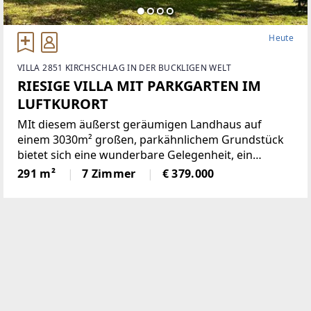
Heute
VILLA 2851 KIRCHSCHLAG IN DER BUCKLIGEN WELT
RIESIGE VILLA MIT PARKGARTEN IM
LUFTKURORT
MIt diesem äußerst geräumigen Landhaus auf
einem 3030m² großen, parkähnlichem Grundstück
bietet sich eine wunderbare Gelegenheit, ein
einmaliges Domizil in der beliebten Gemeinde
291 m²
7 Zimmer
€ 379.000
Krumbach zu schaffen!Das 1972 in Ziegelbauweise
errichtete Haus