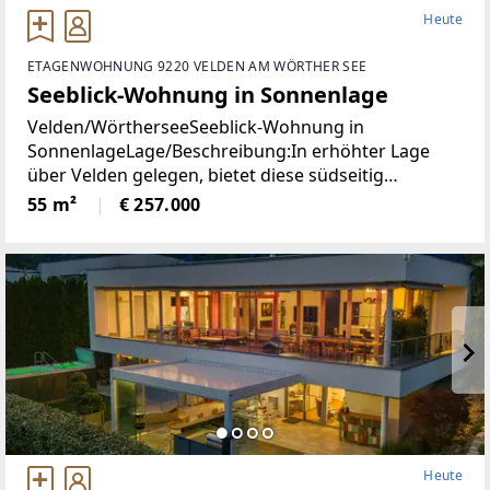
Heute
ETAGENWOHNUNG 9220 VELDEN AM WÖRTHER SEE
Seeblick-Wohnung in Sonnenlage
Velden/WörtherseeSeeblick-Wohnung in
SonnenlageLage/Beschreibung:In erhöhter Lage
über Velden gelegen, bietet diese südseitig
ausgerichtete Wohnung angenehme
55 m²
€ 257.000
Lichtverhältnisse und einen schönen Blick auf den
Wörthersee. Die Immobilie präsentiert
Heute