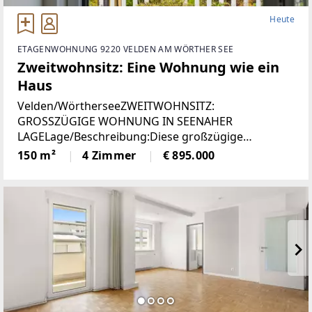
Heute
ETAGENWOHNUNG 9220 VELDEN AM WÖRTHER SEE
Zweitwohnsitz: Eine Wohnung wie ein
Haus
Velden/WörtherseeZWEITWOHNSITZ:
GROSSZÜGIGE WOHNUNG IN SEENAHER
LAGELage/Beschreibung:Diese großzügige
Wohnung vereint hohen Wohnkomfort mit einer
150 m²
4 Zimmer
€ 895.000
seltenen Zweitwohnsitzwidmung und traumhaftem
Ausblick. Auf rund 150 m² erwartet Sie ein