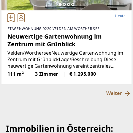
Heute
ETAGENWOHNUNG 9220 VELDEN AM WÖRTHER SEE
Neuwertige Gartenwohnung im
Zentrum mit Grünblick
Velden/WörtherseeNeuwertige Gartenwohnung im
Zentrum mit GrünblickLage/Beschreibung:Diese
neuwertige Gartenwohnung vereint zentrales
Wohnen mit einer außergewöhnlich ruhigen Lage
111 m²
3 Zimmer
€ 1.295.000
im Herzen von Velden am Wörthersee. Sämtliche
infrastrukturellen
Weiter
Immobilien in Österreich: