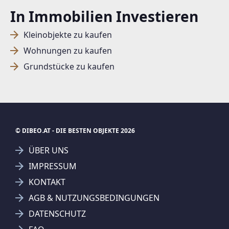
In Immobilien Investieren
SUCHAGENT ANLEGEN FÜR DIE
Kleinobjekte zu kaufen
AKTUELLEN SUCHKRITERIEN
Wohnungen zu kaufen
Grundstücke zu kaufen
Dieser Filter wird viele Treffer erzeugen. Bitte setzen
Sie weitere Filter!
Treffer verfeinern
Ich stimme der Verarbeitung meiner Daten, wie
in den
Datenschutzbestimmungen
beschrieben,
© DIBEO.AT - DIE BESTEN OBJEKTE 2026
zu.
ÜBER UNS
IMPRESSUM
KONTAKT
AGB & NUTZUNGSBEDINGUNGEN
Suchagent anlegen
DATENSCHUTZ
Jetzt Suchagent anlegen