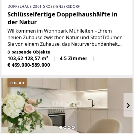
DOPPELHAUS 2301 GROSS-ENZERSDORF
Schlüsselfertige Doppelhaushälfte in
der Natur
Willkommen im Wohnpark Mühlleiten – Ihrem
neuen Zuhause zwischen Natur und StadtTräumen
Sie von einem Zuhause, das Naturverbundenheit
und Stadtnähe perfekt kombiniert? Im Wohnpark
8 passende Objekte
Mühlleiten finden Sie nicht nur moderne Architektur,
103,62-128,57 m²
4-5 Zimmer
sondern auch
€ 469.000-589.000
TOP AD