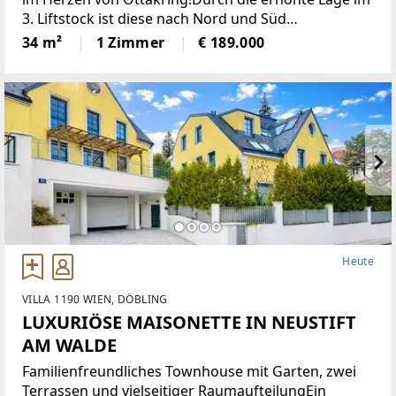
3. Liftstock ist diese nach Nord und Süd
ausgerichtete Wohnung sehr hell und bietet eine
34 m²
1 Zimmer
€ 189.000
angenehme Wohnatmosphäre. Sie verfügt über
eine moderne Einbauküche,
Heute
VILLA 1190 WIEN, DÖBLING
LUXURIÖSE MAISONETTE IN NEUSTIFT
AM WALDE
Familienfreundliches Townhouse mit Garten, zwei
Terrassen und vielseitiger RaumaufteilungEin