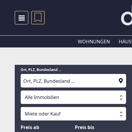
WOHNUNGEN
HÄUS
Ort, PLZ, Bundesland ...
Alle Immobilien
Alle Immobilien
Miete oder Kauf
Suche läuft
Wohnungen
Miete oder Kauf
Preis ab
Preis bis
Häuser