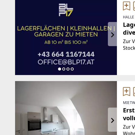
HALLE
Lage
dive
Zur 
Stoc
Gebä
Räuml
ca. 1
MIETW
Ers
vol
(Pro
Zur V
Wohn