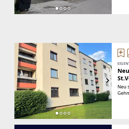
Brut
wurd
EIGEN
Neu
St.V
Neu 
Gehm
Sonne
Grün
Kinde