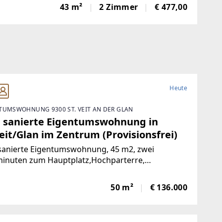
toFrisch und wie neu: Diese 43 m² große Wohnung
43 m²
2 Zimmer
€ 477,00
e komplett saniert. NeueKüche,
Heute
TUMSWOHNUNG 9300 ST. VEIT AN DER GLAN
 sanierte Eigentumswohnung in
eit/Glan im Zentrum (Provisionsfrei)
sanierte Eigentumswohnung, 45 m2, zwei
inuten zum Hauptplatz,Hochparterre,
nlage, nach Süden ausgerichtet mit Blick ins
e, mangelangt über nur 4 Stufen in die Wohnung,
50 m²
€ 136.000
rgarten, Volksschule,Mittelschule, Gymnasium,