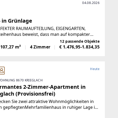
04.08.2026
 in Grünlage
FEKTER RAUMAUFTEILUNG, EIGENGARTEN,
ihenhaus beweist, dass man auf kompakter
ehen muss. RAUMAUFTEILUNG: Vorraum,
12 passende Objekte
-107,27 m²
4 Zimmer
€ 1.476,95-1.834,35
Heute
OHNUNG 8670 KRIEGLACH
rmantes 2-Zimmer-Apartment in
glach (Provisionsfrei)
cken Sie zwei attraktive Wohnmöglichkeiten in
 gepflegtenMehrfamilienhaus in ruhiger Lage in
lach.Wohnung 1 – Sofort bezugsfertig | ca. 480 €