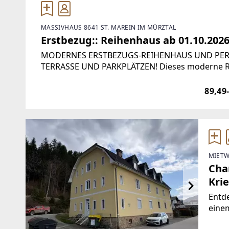
MASSIVHAUS 8641 ST. MAREIN IM MÜRZTAL
Erstbezug:: Reihenhaus ab 01.10.2026
MODERNES ERSTBEZUGS-REIHENHAUS UND PER
TERRASSE UND PARKPLÄTZEN! Dieses moderne Re
Fläche keine Kompromisse beim Komfort eing
89,49
MIETW
Cha
Krie
Entde
einem
Krieg