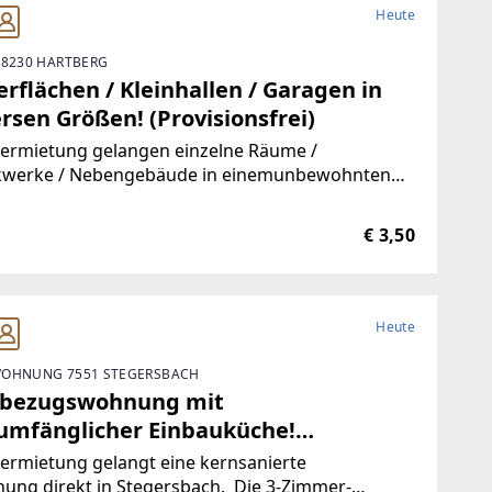
Heute
 8230 HARTBERG
rflächen / Kleinhallen / Garagen in
rsen Größen! (Provisionsfrei)
Vermietung gelangen einzelne Räume /
kwerke / Nebengebäude in einemunbewohnten
ude.Durch die hervorragende Trennbarkeit der
ichkeiten, stehen Ihnen Größen vonca. 10 m² bis
€ 3,50
00 m² zur Verfügung.Aufgrund der
Heute
OHNUNG 7551 STEGERSBACH
tbezugswohnung mit
lumfänglicher Einbauküche!
visionsfrei)
ermietung gelangt eine kernsanierte
ung direkt in Stegersbach. Die 3-Zimmer-