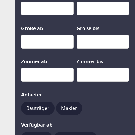
Kauf
Gewerbeobjekte
Miete
Grund und Boden
Mietkauf
Kleinobjekte
Größe ab
Größe bis
Zimmer ab
Zimmer bis
Anbieter
Bauträger
Makler
Verfügbar ab